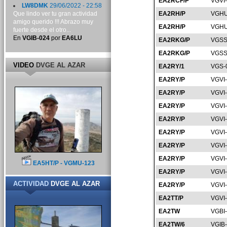
EA2RCF/P
VGVI
LW8DMK
29/06/2022 - 22:58
Que lindo ver tu gran actividad
EA2RH/P
VGHU
amigo querido !!! Abrazo muy
EA2RH/P
VGHU
fuerte desde el otro...
En
VGIB-024
por
EA6LU
EA2RKG/P
VGSS
EA2RKG/P
VGSS
VIDEO
DVGE AL AZAR
EA2RY/1
VGS-
EA2RY/P
VGVI
EA2RY/P
VGVI
EA2RY/P
VGVI
EA2RY/P
VGVI
EA2RY/P
VGVI
EA2RY/P
VGVI
EA2RY/P
VGVI
EA5HT/P - VGMU-123
EA2RY/P
VGVI
ACTIVIDAD
DVGE AL AZAR
EA2RY/P
VGVI
EA2TT/P
VGVI
EA2TW
VGBI
EA2TW/6
VGIB