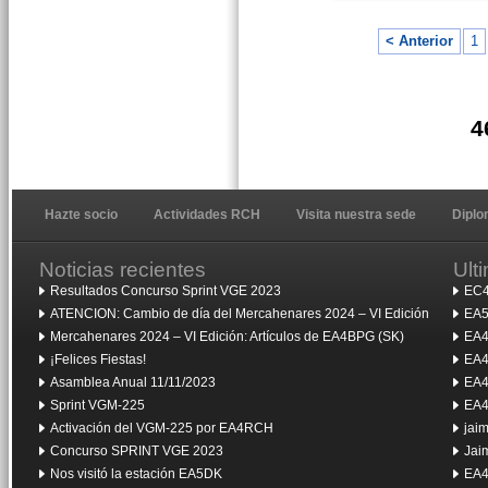
< Anterior
1
4
Hazte socio
Actividades RCH
Visita nuestra sede
Dipl
Noticias recientes
Ult
Resultados Concurso Sprint VGE 2023
EC4
ATENCION: Cambio de día del Mercahenares 2024 – VI Edición
EA5
Mercahenares 2024 – VI Edición: Artículos de EA4BPG (SK)
EA4
¡Felices Fiestas!
EA4
Asamblea Anual 11/11/2023
EA4
Sprint VGM-225
EA4
Activación del VGM-225 por EA4RCH
jai
Concurso SPRINT VGE 2023
Jai
Nos visitó la estación EA5DK
EA4