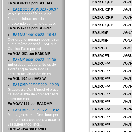
EA2KU/QRP
VGVI
En
VGOU-112
por
EA1JAG
EA1BJE
13/03/2023 - 00:37
EA2KU/QRP
VGVI
Veo que compañía no te ha
EA2KU/QRP
VGVI
faltado. Habrás estado
entretenido con tanto ganado. ...
EA2KU/QRP
VGVI
En
VGSA-222
por
EA3FNZ
EA2LMI/P
VGNA
EA5NU
14/01/2023 - 19:43
Que orgullo siempre poder decir
EA2LMI/P
VGNA
que a mí me enseñó EA5CMP.
EA2RC/7
VGMA
Gracias Paco por est...
En
VGA-031
por
EA5CMP
EA2RCF/1
VGBU
EA4MY
06/01/2023 - 11:30
EA2RCF/P
VGVI
Enhorabuena Albert. No es de
extrañar que haya sido la
EA2RCF/P
VGVI
primera actividad desde es...
En
VGL-104
por
EA3IW
EA2RCF/P
VGVI
EA5CMP
23/09/2022 - 12:28
EA2RCF/P
VGVI
Gracias a ti Don Miguel el placer
EA2RCF/P
VGVI
ha sido el mío de compartir esta
actividad con ...
EA2RCF/P
VGVI
En
VGAV-166
por
EA1DMP
EA2RCF/P
VGVI
EA5CMP
26/08/2022 - 13:32
Me alegro mucho Don Juan por
EA2RCF/P
VGVI
tu trayectoria que poco a poco te
vas superando, incl...
EA2RCF/P
VGVI
En
VGA-054
por
EA5IFF