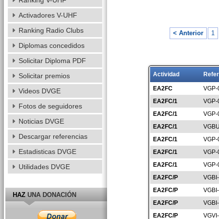
Ranking V-UHF
Activadores V-UHF
Ranking Radio Clubs
< Anterior
1
Diplomas concedidos
Solicitar Diploma PDF
Actividad
Refer
Solicitar premios
EA2FC
VGP-
Videos DVGE
EA2FC/1
VGP-
Fotos de seguidores
EA2FC/1
VGP-
Noticias DVGE
EA2FC/1
VGBU
Descargar referencias
EA2FC/1
VGP-
Estadisticas DVGE
EA2FC/1
VGP-
EA2FC/1
VGP-
Utilidades DVGE
EA2FC/P
VGBI
EA2FC/P
VGBI
HAZ
UNA DONACIÓN
EA2FC/P
VGBI
EA2FC/P
VGVI