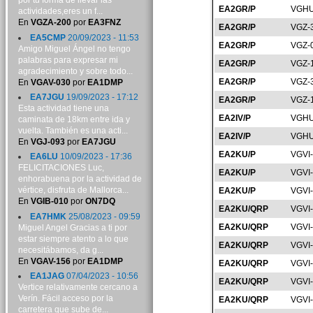
por tu forma de llevar las
EA2GR/P
VGHU
actividades,eres un f...
En
VGZA-200
por
EA3FNZ
EA2GR/P
VGZ-
EA5CMP
20/09/2023 - 11:53
EA2GR/P
VGZ-
Amigo Miguel Ángel no tengo
palabras para expresar mi
EA2GR/P
VGZ-
agradecimiento y sobre todo...
EA2GR/P
VGZ-
En
VGAV-030
por
EA1DMP
EA7JGU
19/09/2023 - 17:12
EA2GR/P
VGZ-
Esta actividad tiene una
EA2IV/P
VGHU
caminata de 18km entre ida y
vuelta. También es una acti...
EA2IV/P
VGHU
En
VGJ-093
por
EA7JGU
EA2KU/P
VGVI
EA6LU
10/09/2023 - 17:36
FELICITACIONES Luc,
EA2KU/P
VGVI
enhorabuena por la actividad de
vértice, disfruta de Mallorca...
EA2KU/P
VGVI
En
VGIB-010
por
ON7DQ
EA2KU/QRP
VGVI
EA7HMK
25/08/2023 - 09:59
EA2KU/QRP
VGVI
Miguel Angel Gracias a ti por
estar siempre atento a lo que
EA2KU/QRP
VGVI
necesitábamos, da g...
En
VGAV-156
por
EA1DMP
EA2KU/QRP
VGVI
EA1JAG
07/04/2023 - 10:56
EA2KU/QRP
VGVI
Vertice relativamente cercano a
Verín. Fácil acceso por la
EA2KU/QRP
VGVI
carretera que sube de...