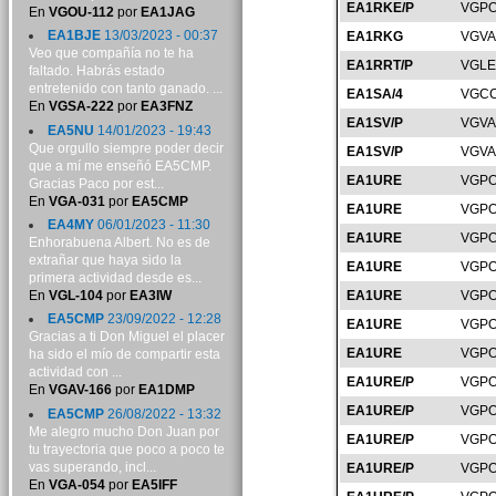
EA1RKE/P
VGPO
En
VGOU-112
por
EA1JAG
EA1BJE
13/03/2023 - 00:37
EA1RKG
VGVA
Veo que compañía no te ha
EA1RRT/P
VGLE
faltado. Habrás estado
entretenido con tanto ganado. ...
EA1SA/4
VGCC
En
VGSA-222
por
EA3FNZ
EA1SV/P
VGVA
EA5NU
14/01/2023 - 19:43
Que orgullo siempre poder decir
EA1SV/P
VGVA
que a mí me enseñó EA5CMP.
EA1URE
VGPO
Gracias Paco por est...
En
VGA-031
por
EA5CMP
EA1URE
VGPO
EA4MY
06/01/2023 - 11:30
EA1URE
VGPO
Enhorabuena Albert. No es de
extrañar que haya sido la
EA1URE
VGPO
primera actividad desde es...
En
VGL-104
por
EA3IW
EA1URE
VGPO
EA5CMP
23/09/2022 - 12:28
EA1URE
VGPO
Gracias a ti Don Miguel el placer
EA1URE
VGPO
ha sido el mío de compartir esta
actividad con ...
EA1URE/P
VGPO
En
VGAV-166
por
EA1DMP
EA1URE/P
VGPO
EA5CMP
26/08/2022 - 13:32
Me alegro mucho Don Juan por
EA1URE/P
VGPO
tu trayectoria que poco a poco te
vas superando, incl...
EA1URE/P
VGPO
En
VGA-054
por
EA5IFF