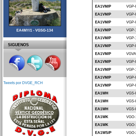
EA1VM/P
VGP-
EA1VM/P
VGP-
EA1VM/P
VGP-
EA1VM/P
VGP-
EA4MY/1 - VGSG-134
EA1VM/P
VGP-
SIGUENOS
EA1VM/P
VGP-
EA1VM/P
VGVA
EA1VM/P
VGP-
EA1VM/P
VGP-
EA1VM/P
VGP-
Tweets por DVGE_RCH
EA1VM/P
VGP-
EA1WH
VGS-
EA1WH
VGS-
EA1WH
VGS-
EA1WK
VGO-
EA1WK
VGO-
EA1WS/P
VGO-