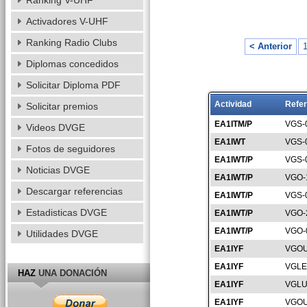
Ranking V-UHF
Activadores V-UHF
Ranking Radio Clubs
< Anterior
Diplomas concedidos
Solicitar Diploma PDF
Actividad
Refer
Solicitar premios
EA1ITM/P
VGS-
Videos DVGE
EA1IWT
VGS-
Fotos de seguidores
EA1IWT/P
VGS-
Noticias DVGE
EA1IWT/P
VGO-
Descargar referencias
EA1IWT/P
VGS-
Estadisticas DVGE
EA1IWT/P
VGO-
EA1IWT/P
VGO-
Utilidades DVGE
EA1IYF
VGOU
EA1IYF
VGLE
HAZ
UNA DONACIÓN
EA1IYF
VGLU
EA1IYF
VGOU