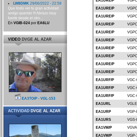
EA1URE/P
VGPO
LW8DMK
29/06/2022 - 22:58
Que lindo ver tu gran actividad
EA1URE/P
VGPO
amigo querido !!! Abrazo muy
EA1URE/P
VGPO
fuerte desde el otro...
En
VGIB-024
por
EA6LU
EA1URE/P
VGPO
EA1URE/P
VGPO
VIDEO
DVGE AL AZAR
EA1URE/P
VGPO
EA1URE/P
VGPO
EA1URE/P
VGPO
EA1URE/P
VGPO
EA1URE/P
VGPO
EA1URF/P
VGC-
EA1URF/P
VGC-
EA1URF/P
VGC-
EA3TO/P - VGL-153
EA1URL
VGLE
ACTIVIDAD
DVGE AL AZAR
EA1URP
VGP-
EA1URS
VGS-
EA1VM/P
VGVA
EA1VM/P
VGP-