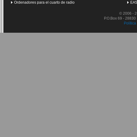
Ordenadores para el cuarto de radio
EA5
© 2006 - 
P.O.Box 69 - 28830
Política