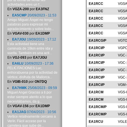
por tu forma de llevar las
EA1RCC
VGSA
actividades,eres un f...
En
VGZA-200
por
EA3FNZ
EA1RCC
VGSA
EA5CMP
20/09/2023 - 11:53
EA1RCC
VGSA
Amigo Miguel Ángel no tengo
palabras para expresar mi
EA1RCC
VGSA
agradecimiento y sobre todo...
EA1RCC
VGSA
En
VGAV-030
por
EA1DMP
EA7JGU
19/09/2023 - 17:12
EA1RCG/P
VGTO
Esta actividad tiene una
EA1RCI/P
VGPO
caminata de 18km entre ida y
vuelta. También es una acti...
EA1RCI/P
VGC-
En
VGJ-093
por
EA7JGU
EA1RCI/P
VGC-
EA6LU
10/09/2023 - 17:36
FELICITACIONES Luc,
EA1RCI/P
VGC-
enhorabuena por la actividad de
vértice, disfruta de Mallorca...
EA1RCI/P
VGC-
En
VGIB-010
por
ON7DQ
EA1RCI/P
VGM-
EA7HMK
25/08/2023 - 09:59
EA1RCM
VGS-
Miguel Angel Gracias a ti por
estar siempre atento a lo que
EA1RCM
VGS-
necesitábamos, da g...
En
VGAV-156
por
EA1DMP
EA1RCM/P
VGS-
EA1JAG
07/04/2023 - 10:56
EA1RCM/P
VGS-
Vertice relativamente cercano a
Verín. Fácil acceso por la
EA1RCU
VGLE
carretera que sube de...