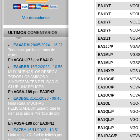
EA1IYF
VGOU
EA1IYF
VGOU
Ver donaciones
EA1IYF
VGLE
EA1IYF
VGO-
ULTIMOS
COMENTARIOS
EA1IZT
VGS-
EA4ADM
28/05/2024 - 16:31
EA1JJ/P
VGAV
Tenemos que hacer mas de
EA1MI/P
VGSG
estas....
En
VGGU-173
por
EA4LO
EA1MI/P
VGSG
EA4BBB
15/12/2023 - 10:56
EA1NX/P
VGS-
MUY BUENAS. OS DESEO A
TODOS LOS AMIGOS Y
EA1OC/P
VGVA
SIMPATIZANTES DEL RADIO
CLUB UNA FELICES...
EA1OC/P
VGVA
En
VGSA-189
por
EA3FNZ
EA1OC/P
VGVA
EA3BSE
21/11/2023 - 09:45
Hola Rafa. MUCHAS
EA1QL
VGO-
FELICIDADES!!! Espero que te
EA1QL/P
VGO-
den este año el 'Vértice de oro'
...
EA1QL/P
VGO-
En
VGSA-189
por
EA3FNZ
EA1QL/P
VGO-
EA7BY
16/11/2023 - 13:51
Hola amigo Rafael:te felicito por
EA1RAG/P
VGVA