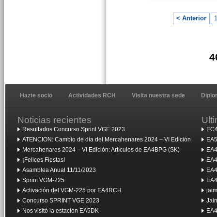
< Anterior
4
Hazte socio
Actividades RCH
Visita nuestra sede
Dipl
Noticias recientes
Ult
Resultados Concurso Sprint VGE 2023
EC4
ATENCION: Cambio de día del Mercahenares 2024 – VI Edición
EA5
Mercahenares 2024 – VI Edición: Artículos de EA4BPG (SK)
EA4
¡Felices Fiestas!
EA4
Asamblea Anual 11/11/2023
EA4
Sprint VGM-225
EA4
Activación del VGM-225 por EA4RCH
jai
Concurso SPRINT VGE 2023
Jai
Nos visitó la estación EA5DK
EA4