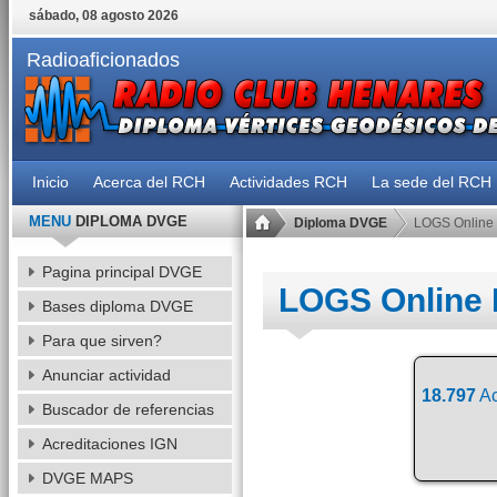
sábado, 08 agosto 2026
Radioaficionados
Inicio
Acerca del RCH
Actividades RCH
La sede del RCH
MENU
DIPLOMA DVGE
Diploma DVGE
LOGS Online
Pagina principal DVGE
LOGS Online
Bases diploma DVGE
Para que sirven?
Anunciar actividad
18.797
Ac
Buscador de referencias
Acreditaciones IGN
DVGE MAPS