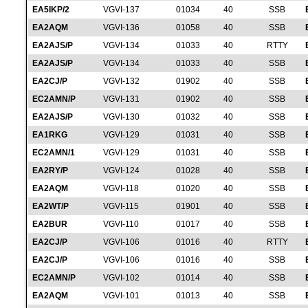
EA5IKP/2
VGVI-137
01034
40
SSB
EA2AQM
VGVI-136
01058
40
SSB
EA2AJS/P
VGVI-134
01033
40
RTTY
EA2AJS/P
VGVI-134
01033
40
SSB
EA2CJ/P
VGVI-132
01902
40
SSB
EC2AMN/P
VGVI-131
01902
40
SSB
EA2AJS/P
VGVI-130
01032
40
SSB
EA1RKG
VGVI-129
01031
40
SSB
EC2AMN/1
VGVI-129
01031
40
SSB
EA2RY/P
VGVI-124
01028
40
SSB
EA2AQM
VGVI-118
01020
40
SSB
EA2WT/P
VGVI-115
01901
40
SSB
EA2BUR
VGVI-110
01017
40
SSB
EA2CJ/P
VGVI-106
01016
40
RTTY
EA2CJ/P
VGVI-106
01016
40
SSB
EC2AMN/P
VGVI-102
01014
40
SSB
EA2AQM
VGVI-101
01013
40
SSB