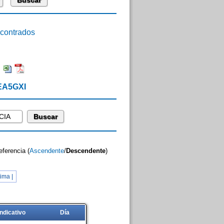
ontrados
:
 EA5GXI
eferencia (
Ascendente
/
Descendente
)
ima |
Indicativo
Día