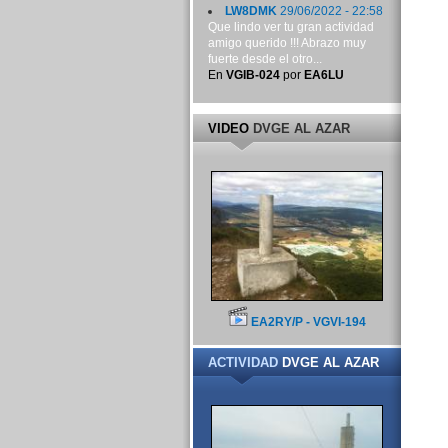
LW8DMK
29/06/2022 - 22:58
Que lindo ver tu gran actividad
amigo querido !!! Abrazo muy
fuerte desde el otro...
En
VGIB-024
por
EA6LU
VIDEO
DVGE AL AZAR
EA2RY/P - VGVI-194
ACTIVIDAD
DVGE AL AZAR