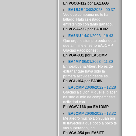
En
VGOU-112
por
EA1JAG
EA1BJE
13/03/2023 - 00:37
Veo que compañía no te ha
faltado. Habrás estado
entretenido con tanto ganado. ...
En
VGSA-222
por
EA3FNZ
EA5NU
14/01/2023 - 19:43
Que orgullo siempre poder decir
que a mí me enseñó EA5CMP.
Gracias Paco por est...
En
VGA-031
por
EA5CMP
EA4MY
06/01/2023 - 11:30
Enhorabuena Albert. No es de
extrañar que haya sido la
primera actividad desde es...
En
VGL-104
por
EA3IW
EA5CMP
23/09/2022 - 12:28
Gracias a ti Don Miguel el placer
ha sido el mío de compartir esta
actividad con ...
En
VGAV-166
por
EA1DMP
EA5CMP
26/08/2022 - 13:32
Me alegro mucho Don Juan por
tu trayectoria que poco a poco te
vas superando, incl...
En
VGA-054
por
EA5IFF