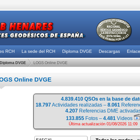
des RCH
La sede del RCH
Diploma DVGE
Descargas
Enlac
Diploma DVGE
LOGS Online DVGE
OGS Online DVGE
4.839.410 QSOs en la base de da
18.797
Actividades realizadas –
8.061
Referenc
4.207
Referencias DME activada
133.855
Fotos –
4.481
Videos
Última actualización 01/08/2026 11:09