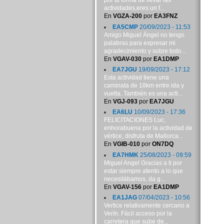
por tu forma de llevar las
actividades,eres un f...
En
VGZA-200
por
EA3FNZ
EA5CMP
20/09/2023 - 11:53
Amigo Miguel Ángel no tengo
palabras para expresar mi
agradecimiento y sobre todo...
En
VGAV-030
por
EA1DMP
EA7JGU
19/09/2023 - 17:12
Esta actividad tiene una
caminata de 18km entre ida y
vuelta. También es una acti...
En
VGJ-093
por
EA7JGU
EA6LU
10/09/2023 - 17:36
FELICITACIONES Luc,
enhorabuena por la actividad de
vértice, disfruta de Mallorca...
En
VGIB-010
por
ON7DQ
EA7HMK
25/08/2023 - 09:59
Miguel Angel Gracias a ti por
estar siempre atento a lo que
necesitábamos, da g...
En
VGAV-156
por
EA1DMP
EA1JAG
07/04/2023 - 10:56
Vertice relativamente cercano a
Verín. Fácil acceso por la
carretera que sube de...