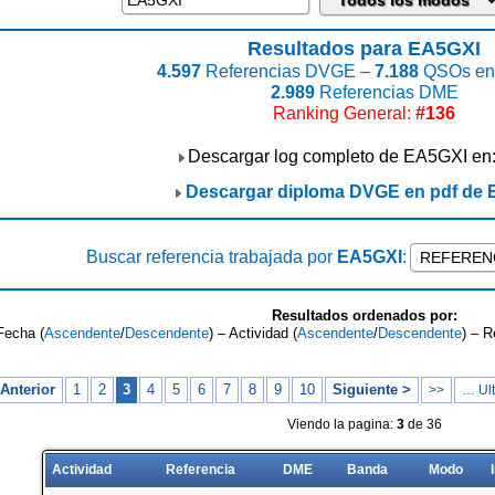
Resultados para EA5GXI
4.597
Referencias DVGE –
7.188
QSOs enc
2.989
Referencias DME
Ranking General:
#136
Descargar log completo de EA5GXI en
Descargar diploma DVGE en pdf de
Buscar referencia trabajada por
EA5GXI
:
Resultados ordenados por:
Fecha (
Ascendente
/
Descendente
) – Actividad (
Ascendente
/
Descendente
) – R
Anterior
1
2
3
4
5
6
7
8
9
10
Siguiente >
>>
… Ult
Viendo la pagina:
3
de 36
Actividad
Referencia
DME
Banda
Modo