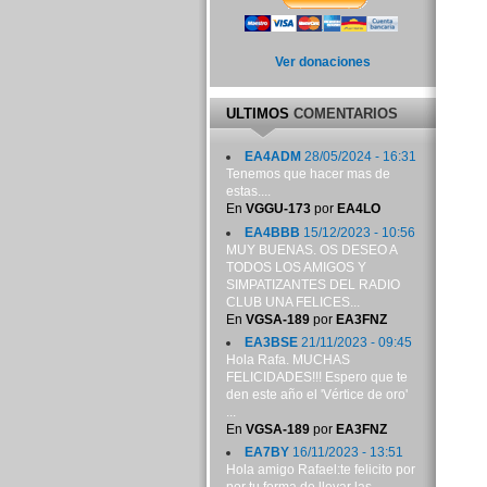
Ver donaciones
ULTIMOS
COMENTARIOS
EA4ADM
28/05/2024 - 16:31
Tenemos que hacer mas de
estas....
En
VGGU-173
por
EA4LO
EA4BBB
15/12/2023 - 10:56
MUY BUENAS. OS DESEO A
TODOS LOS AMIGOS Y
SIMPATIZANTES DEL RADIO
CLUB UNA FELICES...
En
VGSA-189
por
EA3FNZ
EA3BSE
21/11/2023 - 09:45
Hola Rafa. MUCHAS
FELICIDADES!!! Espero que te
den este año el 'Vértice de oro'
...
En
VGSA-189
por
EA3FNZ
EA7BY
16/11/2023 - 13:51
Hola amigo Rafael:te felicito por