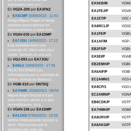
por tu forma de llevar las
EA5KB/M
VGMU
actividades,eres un f...
En
VGZA-200
por
EA3FNZ
EA1FEJ/P
VGVA
EA5CMP
20/09/2023 - 11:53
EA1ET/P
VGC-
Amigo Miguel Ángel no tengo
palabras para expresar mi
EA8RCL/P
VGGC
agradecimiento y sobre todo...
EA1FE/P
VGBU
En
VGAV-030
por
EA1DMP
EA7JGU
19/09/2023 - 17:12
EA1AF/M
VGP-
Esta actividad tiene una
EB2FS/P
VGBI
caminata de 18km entre ida y
vuelta. También es una acti...
EA5EI/P
VGAB
En
VGJ-093
por
EA7JGU
EB2EMH/P
VGBI
EA6LU
10/09/2023 - 17:36
FELICITACIONES Luc,
EA6AIF/P
VGIB
enhorabuena por la actividad de
EC2AMN/1
VGS-
vértice, disfruta de Mallorca...
En
VGIB-010
por
ON7DQ
EA9CP/1
VGO-
EA7HMK
25/08/2023 - 09:59
EC2AMN/P
VGNA
Miguel Angel Gracias a ti por
estar siempre atento a lo que
EB8CDK/P
VGTF
necesitábamos, da g...
En
VGAV-156
por
EA1DMP
EA7HMH/P
VGMA
EA1JAG
07/04/2023 - 10:56
EA8URV/P
VGTF
Vertice relativamente cercano a
Verín. Fácil acceso por la
EA8AKG/P
VGTF
carretera que sube de...