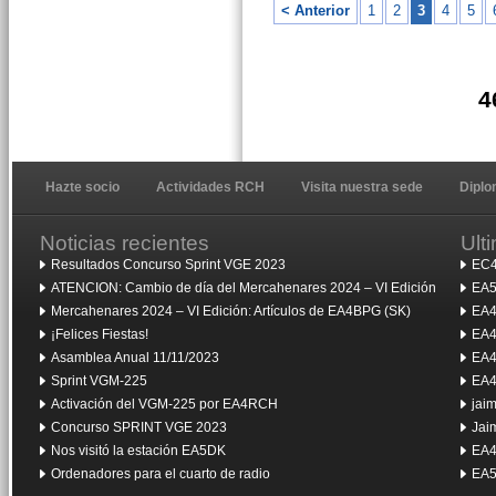
< Anterior
1
2
3
4
5
4
Hazte socio
Actividades RCH
Visita nuestra sede
Dipl
Noticias recientes
Ult
Resultados Concurso Sprint VGE 2023
EC4
ATENCION: Cambio de día del Mercahenares 2024 – VI Edición
EA5
Mercahenares 2024 – VI Edición: Artículos de EA4BPG (SK)
EA4
¡Felices Fiestas!
EA4
Asamblea Anual 11/11/2023
EA4
Sprint VGM-225
EA4
Activación del VGM-225 por EA4RCH
jai
Concurso SPRINT VGE 2023
Jai
Nos visitó la estación EA5DK
EA4
Ordenadores para el cuarto de radio
EA5