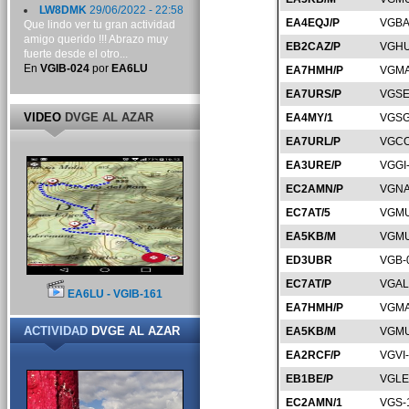
LW8DMK
29/06/2022 - 22:58
EA4EQJ/P
VGBA
Que lindo ver tu gran actividad
amigo querido !!! Abrazo muy
EB2CAZ/P
VGHU
fuerte desde el otro...
En
VGIB-024
por
EA6LU
EA7HMH/P
VGMA
EA7URS/P
VGSE
VIDEO
DVGE AL AZAR
EA4MY/1
VGSG
EA7URL/P
VGCO
EA3URE/P
VGGI
EC2AMN/P
VGNA
EC7AT/5
VGMU
EA5KB/M
VGMU
ED3UBR
VGB-
EC7AT/P
VGAL
EA6LU - VGIB-161
EA7HMH/P
VGMA
ACTIVIDAD
DVGE AL AZAR
EA5KB/M
VGMU
EA2RCF/P
VGVI
EB1BE/P
VGLE
EC2AMN/1
VGS-