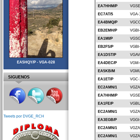
EA7HHM/P
VGSE
EC7AT/5
VGA-
EA4BMQ/P
VGCC
EB2EMH/P
VGBI
EA1MI/P
VGSG
EB2FS/P
VGBI
EA1DST/P
VGAV
EA5HQY/P - VGA-028
EA4DEC/P
VGM-
EA5KB/M
VGMU
SIGUENOS
EA1ET/P
VGC-
EC2AMN/1
VGZA
EA7HHM/P
VGSE
EA1FE/P
VGBU
EC2AMN/1
VGZA
Tweets por DVGE_RCH
EA3EGB/P
VGGI
EC2AMN/1
VGZA
EC2AMN/1
VGZA