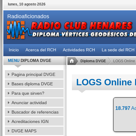
lunes, 10 agosto 2026
Radioaficionados
Inicio
Acerca del RCH
Actividades RCH
La sede del RCH
MENU
DIPLOMA DVGE
Diploma DVGE
LOGS Online
Pagina principal DVGE
LOGS Online
Bases diploma DVGE
Para que sirven?
Anunciar actividad
18.797
Ac
Buscador de referencias
Acreditaciones IGN
DVGE MAPS