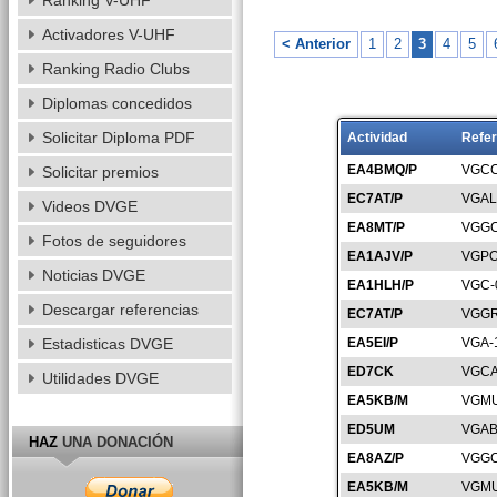
Ranking V-UHF
Activadores V-UHF
< Anterior
1
2
3
4
5
Ranking Radio Clubs
Diplomas concedidos
Solicitar Diploma PDF
Actividad
Refer
EA4BMQ/P
VGCC
Solicitar premios
EC7AT/P
VGAL
Videos DVGE
EA8MT/P
VGGC
Fotos de seguidores
EA1AJV/P
VGPO
Noticias DVGE
EA1HLH/P
VGC-
Descargar referencias
EC7AT/P
VGGR
Estadisticas DVGE
EA5EI/P
VGA-
ED7CK
VGCA
Utilidades DVGE
EA5KB/M
VGMU
ED5UM
VGAB
HAZ
UNA DONACIÓN
EA8AZ/P
VGGC
EA5KB/M
VGMU