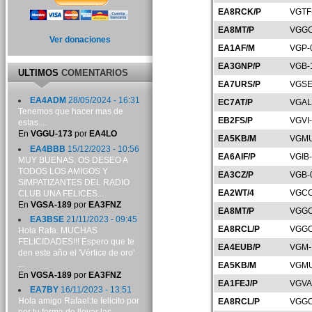
EA8RCK/P
VGTF
EA8MT/P
VGGC
Ver donaciones
EA1AF/M
VGP-
EA3GNP/P
VGB-
ULTIMOS
COMENTARIOS
EA7URS/P
VGSE
EA4ADM
28/05/2024 - 16:31
EC7AT/P
VGAL
Tenemos que hacer mas de
EB2FS/P
VGVI
estas....
En
VGGU-173
por
EA4LO
EA5KB/M
VGMU
EA4BBB
15/12/2023 - 10:56
EA6AIF/P
VGIB
MUY BUENAS. OS DESEO A
TODOS LOS AMIGOS Y
EA3CZ/P
VGB-
SIMPATIZANTES DEL RADIO
EA2WT/4
VGCC
CLUB UNA FELICES...
En
VGSA-189
por
EA3FNZ
EA8MT/P
VGGC
EA3BSE
21/11/2023 - 09:45
EA8RCL/P
VGGC
Hola Rafa. MUCHAS
FELICIDADES!!! Espero que te
EA4EUB/P
VGM-
den este año el 'Vértice de oro'
...
EA5KB/M
VGMU
En
VGSA-189
por
EA3FNZ
EA1FEJ/P
VGVA
EA7BY
16/11/2023 - 13:51
Hola amigo Rafael:te felicito por
EA8RCL/P
VGGC