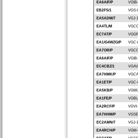
EA6AIF/P
VGIB
EB2FS/1
VGS-
EA5ADM/7
VGJ-
EA4TL/M
VGCC
EC7AT/P
VGGR
EA1/G4WZG/P
VGC-
EA7OR/P
VGCO
EA6AIF/P
VGIB
EC4CBZ/1
VGAV
EA7HMK/P
VGCA
EA1ET/P
VGC-
EA5KB/P
VGMU
EA1FE/P
VGBU
EA2RCF/P
VGVI
EA7HHM/P
VGSE
EC2AMN/7
VGJ-
EA4RCH/P
VGM-