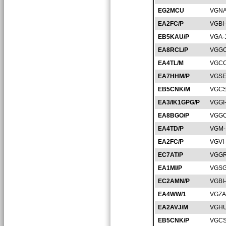
EG2MCU
VGNA
EA2FC/P
VGBI
EB5KAU/P
VGA-
EA8RCL/P
VGGC
EA4TL/M
VGCC
EA7HHM/P
VGSE
EB5CNK/M
VGCS
EA3/IK1GPG/P
VGGI
EA8BGO/P
VGGC
EA4TD/P
VGM-
EA2FC/P
VGVI
EC7AT/P
VGGR
EA1MI/P
VGSG
EC2AMN/P
VGBI
EA4WW/1
VGZA
EA2AVJ/M
VGHU
EB5CNK/P
VGCS