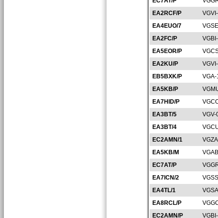
EC7AT/P
VGGR
EA2RCF/P
VGVI
EA4EUO/7
VGSE
EA2FC/P
VGBI
EA5EOR/P
VGCS
EA2KU/P
VGVI
EB5BXK/P
VGA-
EA5KB/P
VGMU
EA7HID/P
VGCO
EA3BT/5
VGV-
EA3BT/4
VGCU
EC2AMN/1
VGZA
EA5KB/M
VGAB
EC7AT/P
VGGR
EA7ICN/2
VGSS
EA4TL/1
VGSA
EA8RCL/P
VGGC
EC2AMN/P
VGBI