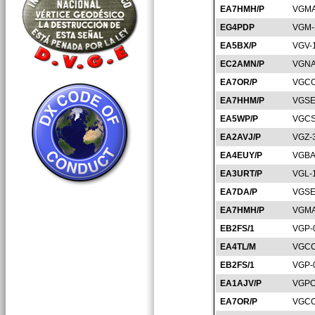
EA7HMH/P
VGMA
EG4PDP
VGM-
EA5BX/P
VGV-
EC2AMN/P
VGNA
EA7OR/P
VGCO
EA7HHM/P
VGSE
EA5WP/P
VGCS
EA2AVJ/P
VGZ-
EA4EUY/P
VGBA
EA3URT/P
VGL-
EA7DA/P
VGSE
EA7HMH/P
VGMA
EB2FS/1
VGP-
EA4TL/M
VGCC
EB2FS/1
VGP-
EA1AJV/P
VGPO
EA7OR/P
VGCO