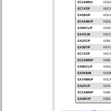
EC2AMN/1
VGZA
EC7AT/P
VGCA
EA5BX/P
VGV-
EC4AMK/P
VGGU
EA8RCL/P
VGGC
EA4TL/M
VGCC
EA2FC/P
VGBI
EA3BT/P
VGT-
EC7AT/P
VGCA
EC2AMN/P
VGBI
EA8RCL/P
VGGC
EA5KB/M
VGAB
EA7HMK/P
VGCA
EA2FC/P
VGVI
EC2AMN/P
VGBI
EA4MY/P
VGM-