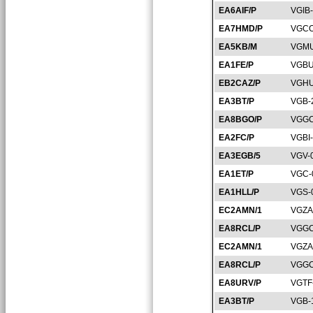
EA6AIF/P
VGIB
EA7HMD/P
VGCO
EA5KB/M
VGMU
EA1FE/P
VGBU
EB2CAZ/P
VGHU
EA3BT/P
VGB-
EA8BGO/P
VGGC
EA2FC/P
VGBI
EA3EGB/5
VGV-
EA1ET/P
VGC-
EA1HLL/P
VGS-
EC2AMN/1
VGZA
EA8RCL/P
VGGC
EC2AMN/1
VGZA
EA8RCL/P
VGGC
EA8URV/P
VGTF
EA3BT/P
VGB-