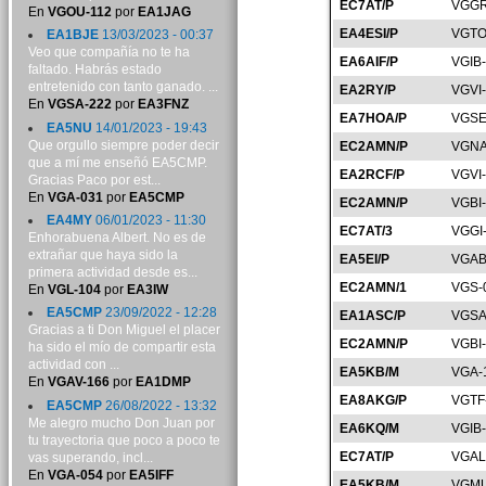
EC7AT/P
VGGR
En
VGOU-112
por
EA1JAG
EA4ESI/P
VGTO
EA1BJE
13/03/2023 - 00:37
Veo que compañía no te ha
EA6AIF/P
VGIB
faltado. Habrás estado
entretenido con tanto ganado. ...
EA2RY/P
VGVI
En
VGSA-222
por
EA3FNZ
EA7HOA/P
VGSE
EA5NU
14/01/2023 - 19:43
Que orgullo siempre poder decir
EC2AMN/P
VGNA
que a mí me enseñó EA5CMP.
EA2RCF/P
VGVI
Gracias Paco por est...
En
VGA-031
por
EA5CMP
EC2AMN/P
VGBI
EA4MY
06/01/2023 - 11:30
EC7AT/3
VGGI
Enhorabuena Albert. No es de
extrañar que haya sido la
EA5EI/P
VGAB
primera actividad desde es...
EC2AMN/1
VGS-
En
VGL-104
por
EA3IW
EA5CMP
23/09/2022 - 12:28
EA1ASC/P
VGSA
Gracias a ti Don Miguel el placer
EC2AMN/P
VGBI
ha sido el mío de compartir esta
actividad con ...
EA5KB/M
VGA-
En
VGAV-166
por
EA1DMP
EA8AKG/P
VGTF
EA5CMP
26/08/2022 - 13:32
Me alegro mucho Don Juan por
EA6KQ/M
VGIB-
tu trayectoria que poco a poco te
EC7AT/P
VGAL
vas superando, incl...
En
VGA-054
por
EA5IFF
EA5KB/M
VGMU