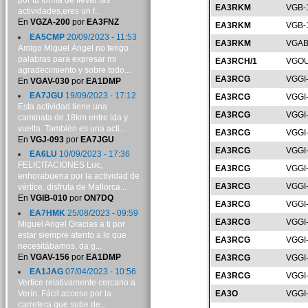
por tu forma de llevar las
EA3RKM
VGB-
actividades,eres un f...
En
VGZA-200
por
EA3FNZ
EA3RKM
VGB-
EA5CMP
20/09/2023 - 11:53
EA3RKM
VGAB
Amigo Miguel Ángel no tengo
palabras para expresar mi
EA3RCH/1
VGOU
agradecimiento y sobre todo...
EA3RCG
VGGI
En
VGAV-030
por
EA1DMP
EA7JGU
19/09/2023 - 17:12
EA3RCG
VGGI
Esta actividad tiene una
EA3RCG
VGGI
caminata de 18km entre ida y
vuelta. También es una acti...
EA3RCG
VGGI
En
VGJ-093
por
EA7JGU
EA3RCG
VGGI
EA6LU
10/09/2023 - 17:36
FELICITACIONES Luc,
EA3RCG
VGGI
enhorabuena por la actividad de
EA3RCG
VGGI
vértice, disfruta de Mallorca...
En
VGIB-010
por
ON7DQ
EA3RCG
VGGI
EA7HMK
25/08/2023 - 09:59
EA3RCG
VGGI
Miguel Angel Gracias a ti por
estar siempre atento a lo que
EA3RCG
VGGI
necesitábamos, da g...
En
VGAV-156
por
EA1DMP
EA3RCG
VGGI
EA1JAG
07/04/2023 - 10:56
EA3RCG
VGGI
Vertice relativamente cercano a
Verín. Fácil acceso por la
EA3O
VGGI
carretera que sube de...