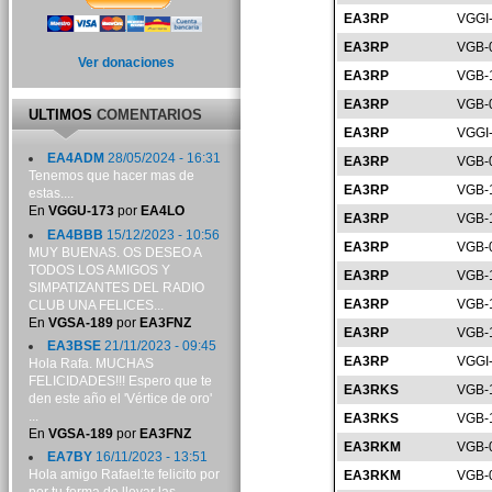
EA3RP
VGGI
EA3RP
VGB-
Ver donaciones
EA3RP
VGB-
EA3RP
VGB-
ULTIMOS
COMENTARIOS
EA3RP
VGGI
EA4ADM
28/05/2024 - 16:31
EA3RP
VGB-
Tenemos que hacer mas de
EA3RP
VGB-
estas....
En
VGGU-173
por
EA4LO
EA3RP
VGB-
EA4BBB
15/12/2023 - 10:56
EA3RP
VGB-
MUY BUENAS. OS DESEO A
TODOS LOS AMIGOS Y
EA3RP
VGB-
SIMPATIZANTES DEL RADIO
EA3RP
VGB-
CLUB UNA FELICES...
En
VGSA-189
por
EA3FNZ
EA3RP
VGB-
EA3BSE
21/11/2023 - 09:45
EA3RP
VGGI
Hola Rafa. MUCHAS
FELICIDADES!!! Espero que te
EA3RKS
VGB-
den este año el 'Vértice de oro'
...
EA3RKS
VGB-
En
VGSA-189
por
EA3FNZ
EA3RKM
VGB-
EA7BY
16/11/2023 - 13:51
Hola amigo Rafael:te felicito por
EA3RKM
VGB-