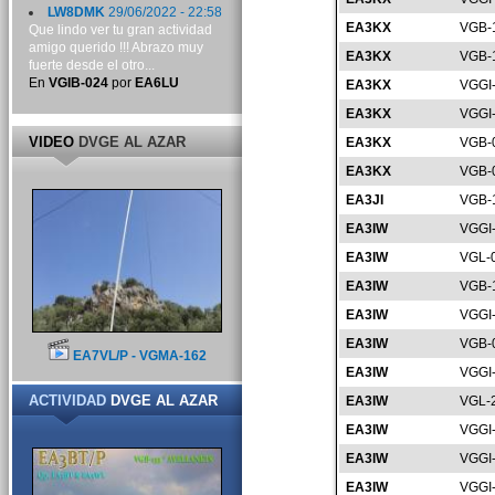
LW8DMK
29/06/2022 - 22:58
EA3KX
VGB-
Que lindo ver tu gran actividad
amigo querido !!! Abrazo muy
EA3KX
VGB-
fuerte desde el otro...
En
VGIB-024
por
EA6LU
EA3KX
VGGI
EA3KX
VGGI
VIDEO
DVGE AL AZAR
EA3KX
VGB-
EA3KX
VGB-
EA3JI
VGB-
EA3IW
VGGI
EA3IW
VGL-
EA3IW
VGB-
EA3IW
VGGI
EA3IW
VGB-
EA7VL/P - VGMA-162
EA3IW
VGGI
ACTIVIDAD
DVGE AL AZAR
EA3IW
VGL-
EA3IW
VGGI
EA3IW
VGGI
EA3IW
VGGI