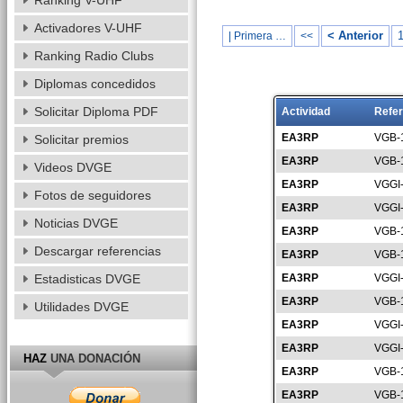
Ranking V-UHF
Activadores V-UHF
< Anterior
| Primera …
<<
Ranking Radio Clubs
Diplomas concedidos
Solicitar Diploma PDF
Actividad
Refer
EA3RP
VGB-
Solicitar premios
EA3RP
VGB-
Videos DVGE
EA3RP
VGGI
Fotos de seguidores
EA3RP
VGGI
Noticias DVGE
EA3RP
VGB-
Descargar referencias
EA3RP
VGB-
Estadisticas DVGE
EA3RP
VGGI
EA3RP
VGB-
Utilidades DVGE
EA3RP
VGGI
EA3RP
VGGI
HAZ
UNA DONACIÓN
EA3RP
VGB-
EA3RP
VGB-