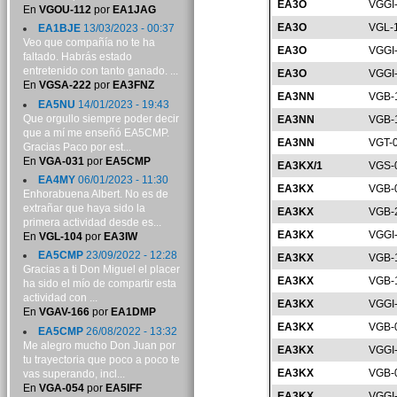
EA3O
VGGI
En
VGOU-112
por
EA1JAG
EA3O
VGL-
EA1BJE
13/03/2023 - 00:37
Veo que compañía no te ha
EA3O
VGGI
faltado. Habrás estado
entretenido con tanto ganado. ...
EA3O
VGGI
En
VGSA-222
por
EA3FNZ
EA3NN
VGB-
EA5NU
14/01/2023 - 19:43
Que orgullo siempre poder decir
EA3NN
VGB-
que a mí me enseñó EA5CMP.
EA3NN
VGT-
Gracias Paco por est...
En
VGA-031
por
EA5CMP
EA3KX/1
VGS-
EA4MY
06/01/2023 - 11:30
EA3KX
VGB-
Enhorabuena Albert. No es de
extrañar que haya sido la
EA3KX
VGB-
primera actividad desde es...
EA3KX
VGGI
En
VGL-104
por
EA3IW
EA5CMP
23/09/2022 - 12:28
EA3KX
VGB-
Gracias a ti Don Miguel el placer
EA3KX
VGB-
ha sido el mío de compartir esta
actividad con ...
EA3KX
VGGI
En
VGAV-166
por
EA1DMP
EA3KX
VGB-
EA5CMP
26/08/2022 - 13:32
Me alegro mucho Don Juan por
EA3KX
VGGI
tu trayectoria que poco a poco te
EA3KX
VGB-
vas superando, incl...
En
VGA-054
por
EA5IFF
EA3KX
VGGI