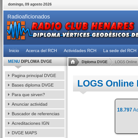
domingo, 09 agosto 2026
Radioaficionados
Inicio
Acerca del RCH
Actividades RCH
La sede del RCH
MENU
DIPLOMA DVGE
Diploma DVGE
LOGS Online
Pagina principal DVGE
LOGS Online
Bases diploma DVGE
Para que sirven?
Anunciar actividad
18.797
Ac
Buscador de referencias
Acreditaciones IGN
DVGE MAPS