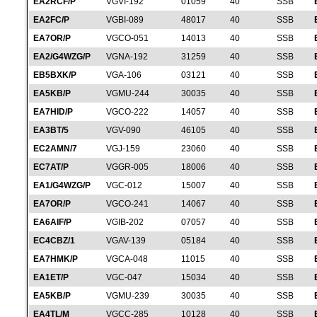
EA2RCF/P
VGVI-192
01059
40
SSB
EA2FC/P
VGBI-089
48017
40
SSB
EA7OR/P
VGCO-051
14013
40
SSB
EA2/G4WZG/P
VGNA-192
31259
40
SSB
EB5BXK/P
VGA-106
03121
40
SSB
EA5KB/P
VGMU-244
30035
40
SSB
EA7HID/P
VGCO-222
14057
40
SSB
EA3BT/5
VGV-090
46105
40
SSB
EC2AMN/7
VGJ-159
23060
40
SSB
EC7AT/P
VGGR-005
18006
40
SSB
EA1/G4WZG/P
VGC-012
15007
40
SSB
EA7OR/P
VGCO-241
14067
40
SSB
EA6AIF/P
VGIB-202
07057
40
SSB
EC4CBZ/1
VGAV-139
05184
40
SSB
EA7HMK/P
VGCA-048
11015
40
SSB
EA1ET/P
VGC-047
15034
40
SSB
EA5KB/P
VGMU-239
30035
40
SSB
EA4TL/M
VGCC-285
10128
40
SSB