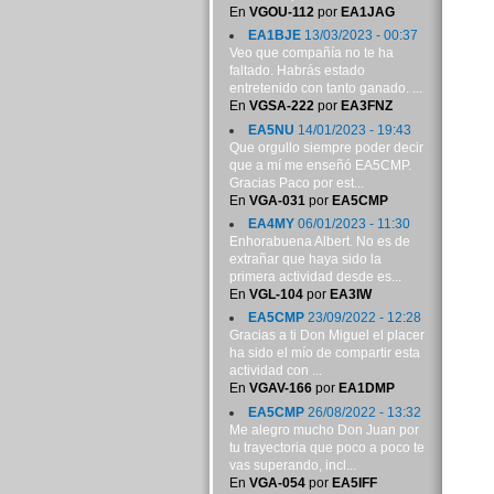
En
VGOU-112
por
EA1JAG
EA1BJE
13/03/2023 - 00:37
Veo que compañía no te ha
faltado. Habrás estado
entretenido con tanto ganado. ...
En
VGSA-222
por
EA3FNZ
EA5NU
14/01/2023 - 19:43
Que orgullo siempre poder decir
que a mí me enseñó EA5CMP.
Gracias Paco por est...
En
VGA-031
por
EA5CMP
EA4MY
06/01/2023 - 11:30
Enhorabuena Albert. No es de
extrañar que haya sido la
primera actividad desde es...
En
VGL-104
por
EA3IW
EA5CMP
23/09/2022 - 12:28
Gracias a ti Don Miguel el placer
ha sido el mío de compartir esta
actividad con ...
En
VGAV-166
por
EA1DMP
EA5CMP
26/08/2022 - 13:32
Me alegro mucho Don Juan por
tu trayectoria que poco a poco te
vas superando, incl...
En
VGA-054
por
EA5IFF