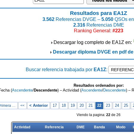
Resultados para EA1Z
3.562
Referencias DVGE –
5.050
QSOs enc
2.316
Referencias DME
Ranking General:
#223
Descargar log completo de EA1Z en:
Descargar diploma DVGE en pdf d
Buscar referencia trabajada por
EA1Z
:
Resultados ordenados por:
Fecha (
Ascendente
/
Descendente
) – Actividad (
Ascendente
/
Descendente
) – 
< Anterior
17
18
19
20
21
22
23
24
25
Primera …
<<
Viendo la pagina:
22
de 26
Actividad
Referencia
DME
Banda
Modo