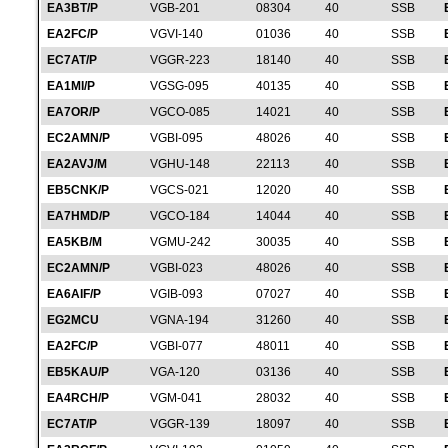
EA3BT/P
VGB-201
08304
40
SSB
EA2FC/P
VGVI-140
01036
40
SSB
EC7AT/P
VGGR-223
18140
40
SSB
EA1MI/P
VGSG-095
40135
40
SSB
EA7OR/P
VGCO-085
14021
40
SSB
EC2AMN/P
VGBI-095
48026
40
SSB
EA2AVJ/M
VGHU-148
22113
40
SSB
EB5CNK/P
VGCS-021
12020
40
SSB
EA7HMD/P
VGCO-184
14044
40
SSB
EA5KB/M
VGMU-242
30035
40
SSB
EC2AMN/P
VGBI-023
48026
40
SSB
EA6AIF/P
VGIB-093
07027
40
SSB
EG2MCU
VGNA-194
31260
40
SSB
EA2FC/P
VGBI-077
48011
40
SSB
EB5KAU/P
VGA-120
03136
40
SSB
EA4RCH/P
VGM-041
28032
40
SSB
EC7AT/P
VGGR-139
18097
40
SSB