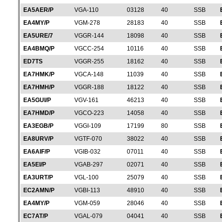
EA5AER/P
VGA-110
03128
40
SSB
EA4MY/P
VGM-278
28183
40
SSB
EA5URE/7
VGGR-144
18098
40
SSB
EA4BMQ/P
VGCC-254
10116
40
SSB
ED7TS
VGGR-255
18162
40
SSB
EA7HMK/P
VGCA-148
11039
40
SSB
EA7HMH/P
VGGR-188
18122
40
SSB
EA5GUI/P
VGV-161
46213
40
SSB
EA7HMD/P
VGCO-223
14058
40
SSB
EA3EGB/P
VGGI-109
17199
80
SSB
EA8URV/P
VGTF-070
38022
40
SSB
EA6AIF/P
VGIB-032
07011
40
SSB
EA5EI/P
VGAB-297
02071
40
SSB
EA3URT/P
VGL-100
25079
40
SSB
EC2AMN/P
VGBI-113
48910
40
SSB
EA4MY/P
VGM-059
28046
40
SSB
EC7AT/P
VGAL-079
04041
40
SSB