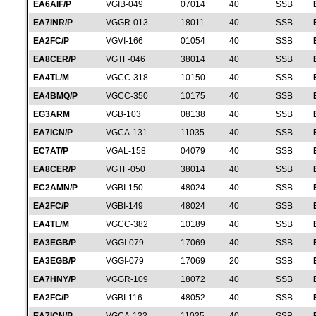
EA6AIF/P
VGIB-049
07014
40
SSB
EA7INR/P
VGGR-013
18011
40
SSB
EA2FC/P
VGVI-166
01054
40
SSB
EA8CER/P
VGTF-046
38014
40
SSB
EA4TL/M
VGCC-318
10150
40
SSB
EA4BMQ/P
VGCC-350
10175
40
SSB
EG3ARM
VGB-103
08138
40
SSB
EA7ICN/P
VGCA-131
11035
40
SSB
EC7AT/P
VGAL-158
04079
40
SSB
EA8CER/P
VGTF-050
38014
40
SSB
EC2AMN/P
VGBI-150
48024
40
SSB
EA2FC/P
VGBI-149
48024
40
SSB
EA4TL/M
VGCC-382
10189
40
SSB
EA3EGB/P
VGGI-079
17069
40
SSB
EA3EGB/P
VGGI-079
17069
20
SSB
EA7HNY/P
VGGR-109
18072
40
SSB
EA2FC/P
VGBI-116
48052
40
SSB