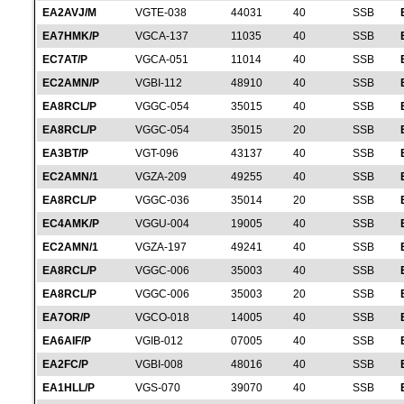
EA2AVJ/M
VGTE-038
44031
40
SSB
EA7HMK/P
VGCA-137
11035
40
SSB
EC7AT/P
VGCA-051
11014
40
SSB
EC2AMN/P
VGBI-112
48910
40
SSB
EA8RCL/P
VGGC-054
35015
40
SSB
EA8RCL/P
VGGC-054
35015
20
SSB
EA3BT/P
VGT-096
43137
40
SSB
EC2AMN/1
VGZA-209
49255
40
SSB
EA8RCL/P
VGGC-036
35014
20
SSB
EC4AMK/P
VGGU-004
19005
40
SSB
EC2AMN/1
VGZA-197
49241
40
SSB
EA8RCL/P
VGGC-006
35003
40
SSB
EA8RCL/P
VGGC-006
35003
20
SSB
EA7OR/P
VGCO-018
14005
40
SSB
EA6AIF/P
VGIB-012
07005
40
SSB
EA2FC/P
VGBI-008
48016
40
SSB
EA1HLL/P
VGS-070
39070
40
SSB