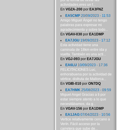
por tu forma de llevar las
actividades,eres un f...
En
VGZA-200
por
EA3FNZ
EA5CMP
20/09/2023 - 11:53
Amigo Miguel Ángel no tengo
palabras para expresar mi
agradecimiento y sobre todo...
En
VGAV-030
por
EA1DMP
EA7JGU
19/09/2023 - 17:12
Esta actividad tiene una
caminata de 18km entre ida y
vuelta. También es una acti...
En
VGJ-093
por
EA7JGU
EA6LU
10/09/2023 - 17:36
FELICITACIONES Luc,
enhorabuena por la actividad de
vértice, disfruta de Mallorca...
En
VGIB-010
por
ON7DQ
EA7HMK
25/08/2023 - 09:59
Miguel Angel Gracias a ti por
estar siempre atento a lo que
necesitábamos, da g...
En
VGAV-156
por
EA1DMP
EA1JAG
07/04/2023 - 10:56
Vertice relativamente cercano a
Verín. Fácil acceso por la
carretera que sube de...