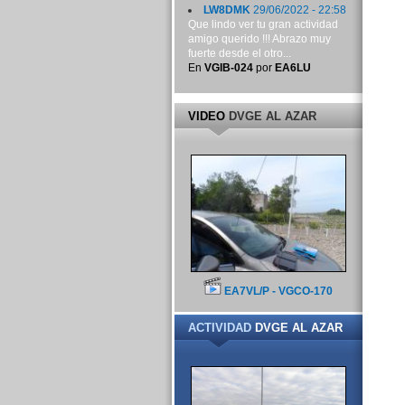
LW8DMK
29/06/2022 - 22:58
Que lindo ver tu gran actividad
amigo querido !!! Abrazo muy
fuerte desde el otro...
En
VGIB-024
por
EA6LU
VIDEO
DVGE AL AZAR
EA7VL/P - VGCO-170
ACTIVIDAD
DVGE AL AZAR