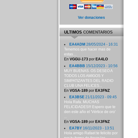
Ver donaciones
ULTIMOS
COMENTARIOS
EA4ADM
28/05/2024 - 16:31
Tenemos que hacer mas de
estas....
En
VGGU-173
por
EA4LO
EA4BBB
15/12/2023 - 10:56
MUY BUENAS. OS DESEO A
TODOS LOS AMIGOS Y
SIMPATIZANTES DEL RADIO
CLUB UNA FELICES...
En
VGSA-189
por
EA3FNZ
EA3BSE
21/11/2023 - 09:45
Hola Rafa. MUCHAS
FELICIDADES!!! Espero que te
den este año el 'Vértice de oro'
...
En
VGSA-189
por
EA3FNZ
EA7BY
16/11/2023 - 13:51
Hola amigo Rafael:te felicito por