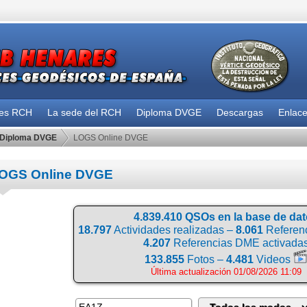
des RCH
La sede del RCH
Diploma DVGE
Descargas
Enlac
Diploma DVGE
LOGS Online DVGE
OGS Online DVGE
4.839.410 QSOs en la base de da
18.797
Actividades realizadas –
8.061
Referenc
4.207
Referencias DME activada
133.855
Fotos –
4.481
Videos
Última actualización 01/08/2026 11:09