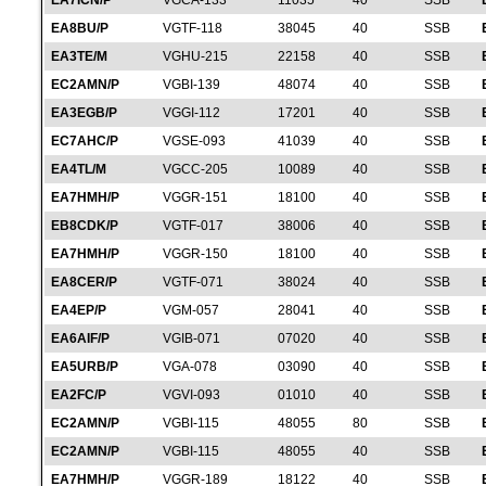
EA7ICN/P
VGCA-133
11035
40
SSB
EA8BU/P
VGTF-118
38045
40
SSB
EA3TE/M
VGHU-215
22158
40
SSB
EC2AMN/P
VGBI-139
48074
40
SSB
EA3EGB/P
VGGI-112
17201
40
SSB
EC7AHC/P
VGSE-093
41039
40
SSB
EA4TL/M
VGCC-205
10089
40
SSB
EA7HMH/P
VGGR-151
18100
40
SSB
EB8CDK/P
VGTF-017
38006
40
SSB
EA7HMH/P
VGGR-150
18100
40
SSB
EA8CER/P
VGTF-071
38024
40
SSB
EA4EP/P
VGM-057
28041
40
SSB
EA6AIF/P
VGIB-071
07020
40
SSB
EA5URB/P
VGA-078
03090
40
SSB
EA2FC/P
VGVI-093
01010
40
SSB
EC2AMN/P
VGBI-115
48055
80
SSB
EC2AMN/P
VGBI-115
48055
40
SSB
EA7HMH/P
VGGR-189
18122
40
SSB