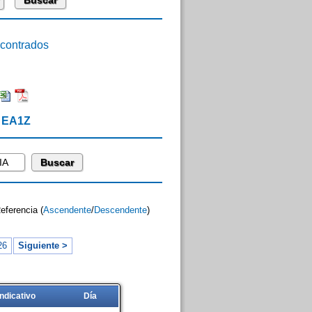
ontrados
e EA1Z
Referencia (
Ascendente
/
Descendente
)
26
Siguiente >
Indicativo
Día