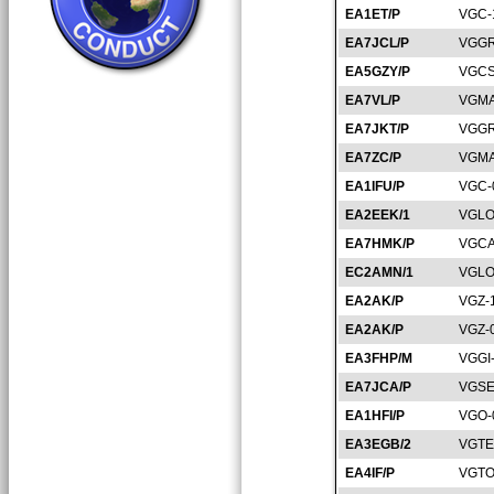
EA1ET/P
VGC-
EA7JCL/P
VGGR
EA5GZY/P
VGCS
EA7VL/P
VGMA
EA7JKT/P
VGGR
EA7ZC/P
VGMA
EA1IFU/P
VGC-
EA2EEK/1
VGLO
EA7HMK/P
VGCA
EC2AMN/1
VGLO
EA2AK/P
VGZ-
EA2AK/P
VGZ-
EA3FHP/M
VGGI
EA7JCA/P
VGSE
EA1HFI/P
VGO-
EA3EGB/2
VGTE
EA4IF/P
VGTO