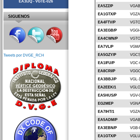
EA3IJQ - VGTE-026
EA5ZZ/P
VGAB
EA1GTX/P
VGZA
SIGUENOS
EA4FTV/P
VGTO
EA3EGB/P
VGGI
EA4CWN/P
VGTO
EA7VL/P
VGMA
EA5GZY/P
VGCS
Tweets por DVGE_RCH
EA1IFU/P
VGC-
EA8CRI/P
VGGC
EA3BBJ/P
VGL-
EA2EEK/1
VGLO
EA5HUS/P
VGV-
EG2MEP
VGNA
EA7IHT/1
VGZA
EA5ADM/P
VGAB
EA3EBN/P
VGB-
EA1GTX/P
VGLU