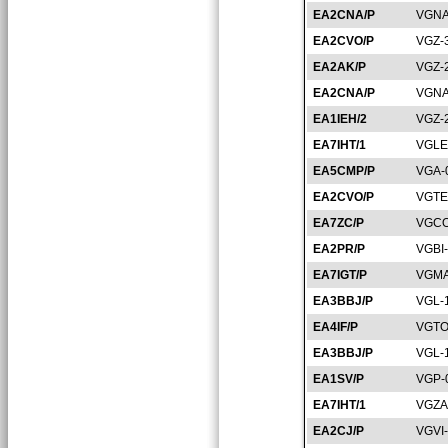
EA2CNA/P
VGNA
EA2CVO/P
VGZ-
EA2AK/P
VGZ-
EA2CNA/P
VGNA
EA1IEH/2
VGZ-
EA7IHT/1
VGLE
EA5CMP/P
VGA-
EA2CVO/P
VGTE
EA7ZC/P
VGCO
EA2PR/P
VGBI
EA7IGT/P
VGMA
EA3BBJ/P
VGL-
EA4IF/P
VGTO
EA3BBJ/P
VGL-
EA1SV/P
VGP-
EA7IHT/1
VGZA
EA2CJ/P
VGVI