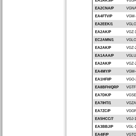
EA1RKS/P
VGSA
EA2CNA/P
VGNA
EA4FTV/P
VGM-
EA2EEK/1
VGLO
EA2AK/P
VGZ-
EC2AMN/1
VGLO
EA2AK/P
VGZ-
EA1AAA/P
VGLU
EA2AK/P
VGZ-
EA4MY/P
VGM-
EA1HFI/P
VGO-
EA8BFH/QRP
VGTF
EA7DK/P
VGSE
EA7IHT/1
VGZA
EA7ZC/P
VGGR
EA5HCC/7
VGJ-
EA3BBJ/P
VGL-
EA4IF/P
VGTO