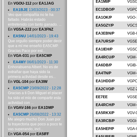
EA1MI/P
VGSG
En
VGOU-112
por
EA1JAG
EC1DBO/P
VGPO
EA1BJE
13/03/2023 - 00:37
Veo que compañía no te ha
EA1OK/P
VGO-
faltado. Habrás estado
entretenido con tanto ganado. ...
EA5GZY/P
VGCS
En
VGSA-222
por
EA3FNZ
EA3EBN/P
VGB-
EA5NU
14/01/2023 - 19:43
Que orgullo siempre poder decir
EA7URS/P
VGSE
que a mí me enseñó EA5CMP.
EA1IEH/P
VGSO
Gracias Paco por est...
En
VGA-031
por
EA5CMP
EA4RCU/P
VGM-
EA4MY
06/01/2023 - 11:30
EA6DB/P
VGIB
Enhorabuena Albert. No es de
extrañar que haya sido la
EA4TN/P
VGM-
primera actividad desde es...
EA1HDD/P
VGPO
En
VGL-104
por
EA3IW
EA5CMP
23/09/2022 - 12:28
EA2CVO/P
VGZ-
Gracias a ti Don Miguel el placer
EE7EE
VGSE
ha sido el mío de compartir esta
actividad con ...
EA4RCH/P
VGM-
En
VGAV-166
por
EA1DMP
EA5RKX/P
VGV-
EA5CMP
26/08/2022 - 13:32
Me alegro mucho Don Juan por
EA3RCB/P
VGGI
tu trayectoria que poco a poco te
EA5HEP/P
VGA-
vas superando, incl...
En
VGA-054
por
EA5IFF
EA5URE/P
VGMU