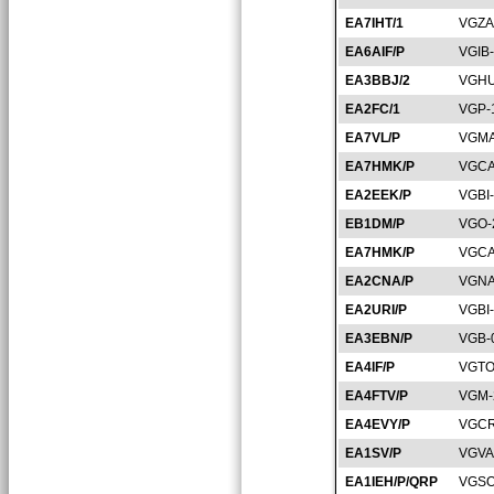
EA7IHT/1
VGZA
EA6AIF/P
VGIB
EA3BBJ/2
VGHU
EA2FC/1
VGP-
EA7VL/P
VGMA
EA7HMK/P
VGCA
EA2EEK/P
VGBI
EB1DM/P
VGO-
EA7HMK/P
VGCA
EA2CNA/P
VGNA
EA2URI/P
VGBI
EA3EBN/P
VGB-
EA4IF/P
VGTO
EA4FTV/P
VGM-
EA4EVY/P
VGCR
EA1SV/P
VGVA
EA1IEH/P/QRP
VGSO