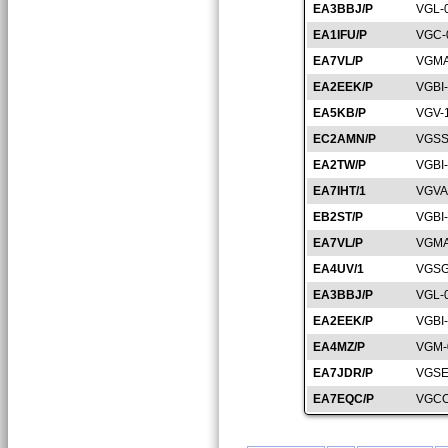
EA3BBJ/P
VGL-
EA1IFU/P
VGC-
EA7VL/P
VGMA
EA2EEK/P
VGBI
EA5KB/P
VGV-
EC2AMN/P
VGSS
EA2TW/P
VGBI
EA7IHT/1
VGVA
EB2ST/P
VGBI
EA7VL/P
VGMA
EA4UV/1
VGSG
EA3BBJ/P
VGL-
EA2EEK/P
VGBI
EA4MZ/P
VGM-
EA7JDR/P
VGSE
EA7EQC/P
VGCO