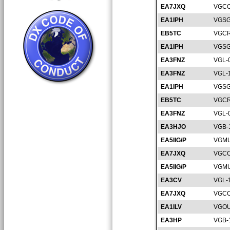
EA7JXQ
VGCO
EA1IPH
VGSG
EB5TC
VGCR
EA1IPH
VGSG
EA3FNZ
VGL-
EA3FNZ
VGL-
EA1IPH
VGSG
EB5TC
VGCR
EA3FNZ
VGL-
EA3HJO
VGB-
EA5IIG/P
VGMU
EA7JXQ
VGCO
EA5IIG/P
VGMU
EA3CV
VGL-
EA7JXQ
VGCO
EA1ILV
VGOU
EA3HP
VGB-