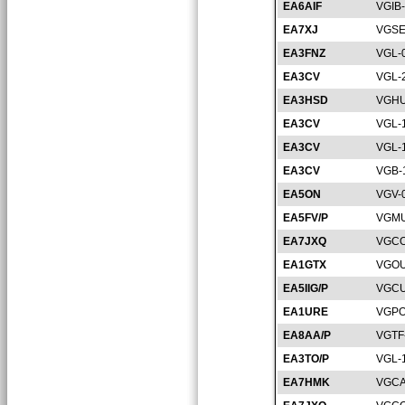
EA6AIF
VGIB
EA7XJ
VGSE
EA3FNZ
VGL-
EA3CV
VGL-
EA3HSD
VGHU
EA3CV
VGL-
EA3CV
VGL-
EA3CV
VGB-
EA5ON
VGV-
EA5FV/P
VGMU
EA7JXQ
VGCO
EA1GTX
VGOU
EA5IIG/P
VGCU
EA1URE
VGPO
EA8AA/P
VGTF
EA3TO/P
VGL-
EA7HMK
VGCA