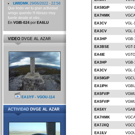
LW8DMK
29/06/2022 - 22:58
EA5IIG/P
VGV-
Que lindo ver tu gran actividad
amigo querido !!! Abrazo muy
EA7HMK
VGCA
fuerte desde el otro...
En
VGIB-024
por
EA6LU
EA3CV
VGL-
EA3CV
VGL-
VIDEO
DVGE AL AZAR
EA3HP
VGB-
EA3BSE
VGT-
EA4IE
VGTO
EA3HP
VGB-
EA3CV
VGL-
EA5IIG/P
VGCU
EA1IPH
VGBU
EA5FV/P
VGMU
EA1IYF - VGOU-114
EA5FV/P
VGMU
ACTIVIDAD
DVGE AL AZAR
EA5XY
VGAB
EA7HMK
VGCA
EA7JXQ
VGCO
EA1ILV
VGOU