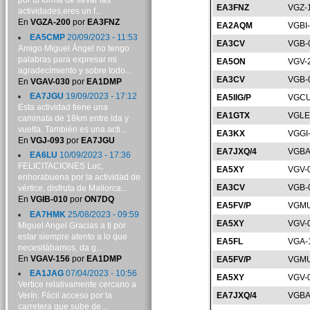
por tu forma de llevar las
EA3FNZ
VGZ-
actividades,eres un f...
En
VGZA-200
por
EA3FNZ
EA2AQM
VGBI
EA5CMP
20/09/2023 - 11:53
EA3CV
VGB-
Amigo Miguel Ángel no tengo
palabras para expresar mi
EA5ON
VGV-
agradecimiento y sobre todo...
EA3CV
VGB-
En
VGAV-030
por
EA1DMP
EA7JGU
19/09/2023 - 17:12
EA5IIG/P
VGCU
Esta actividad tiene una
EA1GTX
VGLE
caminata de 18km entre ida y
vuelta. También es una acti...
EA3KX
VGGI
En
VGJ-093
por
EA7JGU
EA7JXQ/4
VGBA
EA6LU
10/09/2023 - 17:36
FELICITACIONES Luc,
EA5XY
VGV-
enhorabuena por la actividad de
EA3CV
VGB-
vértice, disfruta de Mallorca...
En
VGIB-010
por
ON7DQ
EA5FV/P
VGMU
EA7HMK
25/08/2023 - 09:59
EA5XY
VGV-
Miguel Angel Gracias a ti por
estar siempre atento a lo que
EA5FL
VGA-
necesitábamos, da g...
En
VGAV-156
por
EA1DMP
EA5FV/P
VGMU
EA1JAG
07/04/2023 - 10:56
EA5XY
VGV-
Vertice relativamente cercano a
Verín. Fácil acceso por la
EA7JXQ/4
VGBA
carretera que sube de...