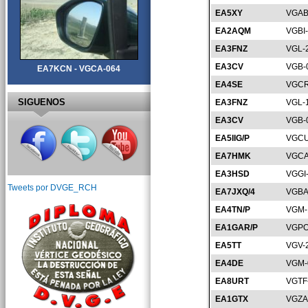
EA5XY
VGAB
EA2AQM
VGBI
EA3FNZ
VGL-
EA3CV
VGB-
EA7KCN - VGCA-064
EA4SE
VGCR
SIGUENOS
EA3FNZ
VGL-
EA3CV
VGB-
EA5IIG/P
VGCU
EA7HMK
VGCA
EA3HSD
VGGI
Tweets por DVGE_RCH
EA7JXQ/4
VGBA
EA4TN/P
VGM-
EA1GAR/P
VGPO
EA5TT
VGV-
EA4DE
VGM-
EA8URT
VGTF
EA1GTX
VGZA