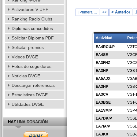
Ranking V-UHF
Activadores V-UHF
< Anterior
| Primera …
<<
Ranking Radio Clubs
Diplomas concedidos
Solicitar Diploma PDF
Actividad
Refer
EA4RCU/P
VGTO
Solicitar premios
EA4SE
VGCR
Videos DVGE
EA3FNZ
VGCS
Fotos de seguidores
EA3HP
VGB-
Noticias DVGE
EA5AJX
VGAB
Descargar referencias
EA3HP
VGB-
Estadisticas DVGE
EA3CV
VGT-
EA3BSE
VGT-
Utilidades DVGE
EA1VM/P
VGP-
EA7DK/P
VGSE
HAZ
UNA DONACIÓN
EA7IA/P
VGSE
EA3KX
VGB-