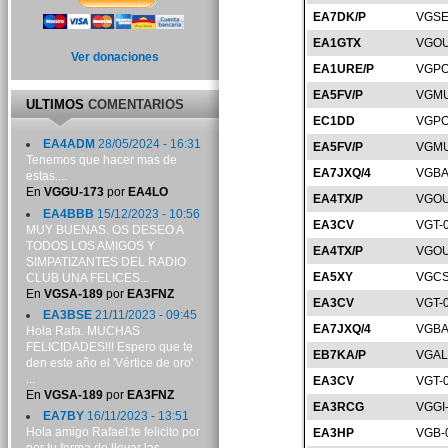
EA7DK/P
VGSE
EA1GTX
VGOU
Ver donaciones
EA1URE/P
VGPO
EA5FV/P
VGMU
ULTIMOS
COMENTARIOS
EC1DD
VGPO
EA4ADM
28/05/2024 - 16:31
EA5FV/P
VGMU
Tenemos que hacer mas de
EA7JXQ/4
VGBA
estas....
En
VGGU-173
por
EA4LO
EA4TX/P
VGOU
EA4BBB
15/12/2023 - 10:56
EA3CV
VGT-
MUY BUENAS. OS DESEO A
TODOS LOS AMIGOS Y
EA4TX/P
VGOU
SIMPATIZANTES DEL RADIO
EA5XY
VGCS
CLUB UNA FELICES...
En
VGSA-189
por
EA3FNZ
EA3CV
VGT-
EA3BSE
21/11/2023 - 09:45
EA7JXQ/4
VGBA
Hola Rafa. MUCHAS
FELICIDADES!!! Espero que te
EB7KA/P
VGAL
den este año el 'Vértice de oro'
...
EA3CV
VGT-
En
VGSA-189
por
EA3FNZ
EA3RCG
VGGI
EA7BY
16/11/2023 - 13:51
Hola amigo Rafael:te felicito por
EA3HP
VGB-