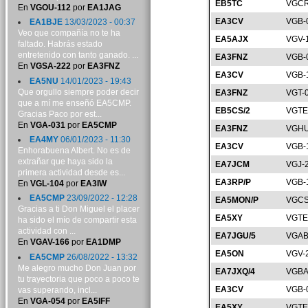
EB5TC
VGCR
En
VGOU-112
por
EA1JAG
EA3CV
VGB-
EA1BJE
13/03/2023 - 00:37
Veo que compañía no te ha
EA5AJX
VGV-
faltado. Habrás estado
entretenido con tanto ganado. ...
EA3FNZ
VGB-
En
VGSA-222
por
EA3FNZ
EA3CV
VGB-
EA5NU
14/01/2023 - 19:43
Que orgullo siempre poder decir
EA3FNZ
VGT-
que a mí me enseñó EA5CMP.
EB5CS/2
VGTE
Gracias Paco por est...
En
VGA-031
por
EA5CMP
EA3FNZ
VGHU
EA4MY
06/01/2023 - 11:30
EA3CV
VGB-
Enhorabuena Albert. No es de
extrañar que haya sido la
EA7JCM
VGJ-
primera actividad desde es...
EA3RP/P
VGB-
En
VGL-104
por
EA3IW
EA5CMP
23/09/2022 - 12:28
EA5MON/P
VGCS
Gracias a ti Don Miguel el placer
EA5XY
VGTE
ha sido el mío de compartir esta
actividad con ...
EA7JGU/5
VGAB
En
VGAV-166
por
EA1DMP
EA5ON
VGV-
EA5CMP
26/08/2022 - 13:32
Me alegro mucho Don Juan por
EA7JXQ/4
VGBA
tu trayectoria que poco a poco te
EA3CV
VGB-
vas superando, incl...
En
VGA-054
por
EA5IFF
EA5XY
VGTE