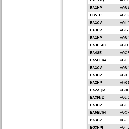
EA7JXQ
VGCO
EA3HP
VGB-
EB5TC
VGCR
EA3CV
VGL-
EA3CV
VGL-
EA3HP
VGB-
EA3HSD/6
VGIB
EA4SE
VGCR
EA5ELT/4
VGCR
EA3CV
VGB-
EA3CV
VGB-
EA3HP
VGB-
EA2AQM
VGBI
EA3FNZ
VGL-
EA3CV
VGL-
EA5ELT/4
VGCR
EA3CV
VGGI
EG3HPI
VGT-