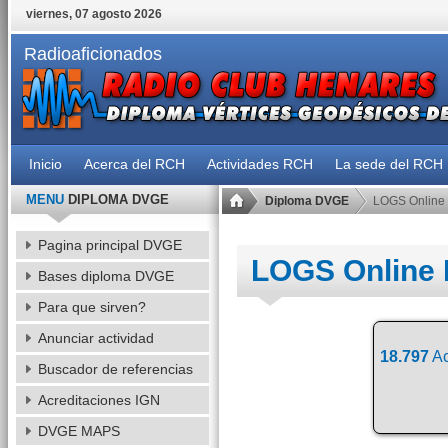
viernes, 07 agosto 2026
Radioaficionados
Inicio
Acerca del RCH
Actividades RCH
La sede del RCH
MENU
DIPLOMA DVGE
Diploma DVGE
LOGS Online
Pagina principal DVGE
LOGS Online
Bases diploma DVGE
Para que sirven?
Anunciar actividad
18.797
Ac
Buscador de referencias
Acreditaciones IGN
DVGE MAPS