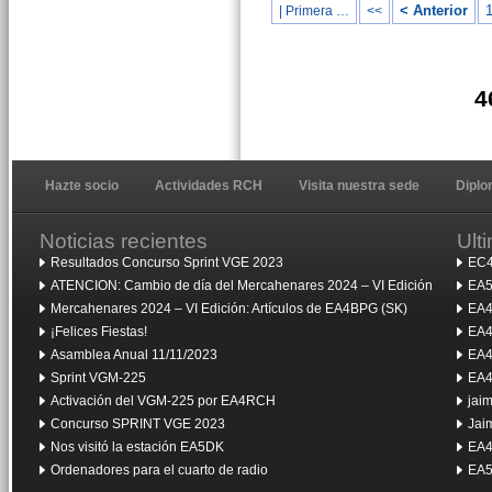
< Anterior
| Primera …
<<
4
Hazte socio
Actividades RCH
Visita nuestra sede
Dipl
Noticias recientes
Ult
Resultados Concurso Sprint VGE 2023
EC4
ATENCION: Cambio de día del Mercahenares 2024 – VI Edición
EA5
Mercahenares 2024 – VI Edición: Artículos de EA4BPG (SK)
EA4
¡Felices Fiestas!
EA4
Asamblea Anual 11/11/2023
EA4
Sprint VGM-225
EA4
Activación del VGM-225 por EA4RCH
jai
Concurso SPRINT VGE 2023
Jai
Nos visitó la estación EA5DK
EA4
Ordenadores para el cuarto de radio
EA5