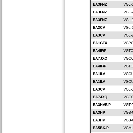
EA3FNZ
VGL-
EA3FNZ
VGL-
EA3FNZ
VGL-
EA3CV
VGL-
EA3CV
VGL-
EA1GTX
VGPO
EA4IF/P
VGTO
EA7JXQ
VGCO
EA4IF/P
VGTO
EA1ILV
VGOU
EA1ILV
VGOU
EA3CV
VGL-
EA7JXQ
VGCO
EA3HVE/P
VGT-
EA3HP
VGB-
EA3HP
VGB-
EA5BK/P
VGMU