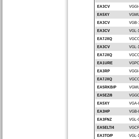
EA3CV
VGGI
EA5XY
VGMU
EA3CV
VGB-
EA3CV
VGL-
EA7JXQ
VGCO
EA3CV
VGL-
EA7JXQ
VGCO
EA1URE
VGPO
EA3RP
VGGI
EA7JXQ
VGCO
EA5RKB/P
VGMU
EA5EZ/8
VGGC
EA5XY
VGA-
EA3HP
VGB-
EA3FNZ
VGL-
EA5ELT/4
VGCR
EA3TO/P
VGL-