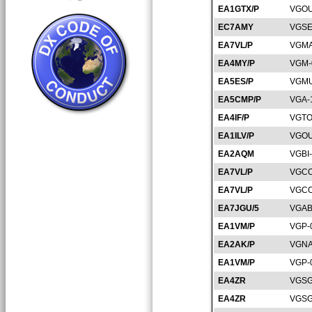
EA1GTX/P
VGOU
EC7AMY
VGSE
EA7VL/P
VGMA
EA4MY/P
VGM-
EA5ES/P
VGMU
EA5CMP/P
VGA-
EA4IF/P
VGTO
EA1ILV/P
VGOU
EA2AQM
VGBI
EA7VL/P
VGCO
EA7VL/P
VGCO
EA7JGU/5
VGAB
EA1VM/P
VGP-
EA2AK/P
VGNA
EA1VM/P
VGP-
EA4ZR
VGSG
EA4ZR
VGSG