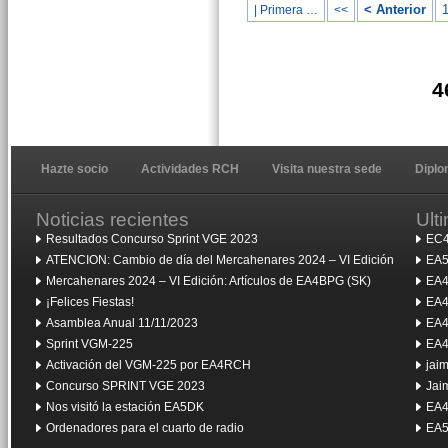
< Anterior
| Primera …
<<
4
Hazte socio
Actividades RCH
Visita nuestra sede
Dipl
Noticias recientes
Ult
Resultados Concurso Sprint VGE 2023
EC4
ATENCION: Cambio de día del Mercahenares 2024 – VI Edición
EA5
Mercahenares 2024 – VI Edición: Artículos de EA4BPG (SK)
EA4
¡Felices Fiestas!
EA4
Asamblea Anual 11/11/2023
EA4
Sprint VGM-225
EA4
Activación del VGM-225 por EA4RCH
jai
Concurso SPRINT VGE 2023
Jai
Nos visitó la estación EA5DK
EA4
Ordenadores para el cuarto de radio
EA5