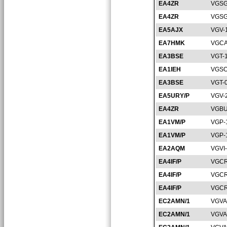
EA4ZR
VGSG
EA4ZR
VGSG
EA5AJX
VGV-
EA7HMK
VGCA
EA3BSE
VGT-
EA1IEH
VGSO
EA3BSE
VGT-
EA5URY/P
VGV-
EA4ZR
VGBU
EA1VM/P
VGP-
EA1VM/P
VGP-
EA2AQM
VGVI
EA4IF/P
VGCR
EA4IF/P
VGCR
EA4IF/P
VGCR
EC2AMN/1
VGVA
EC2AMN/1
VGVA