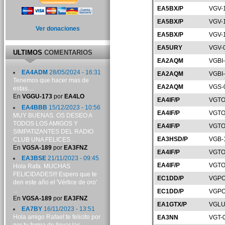
EA5BX/P
VGV-
EA5BX/P
VGV-
Ver donaciones
EA5BX/P
VGV-
EA5URY
VGV-
ULTIMOS
COMENTARIOS
EA2AQM
VGBI
EA4ADM
28/05/2024 - 16:31
EA2AQM
VGBI
Tenemos que hacer mas de
EA2AQM
VGS-
estas....
En
VGGU-173
por
EA4LO
EA4IF/P
VGTO
EA4BBB
15/12/2023 - 10:56
EA4IF/P
VGTO
MUY BUENAS. OS DESEO A
TODOS LOS AMIGOS Y
EA4IF/P
VGTO
SIMPATIZANTES DEL RADIO
EA3HSD/P
VGB-
CLUB UNA FELICES...
En
VGSA-189
por
EA3FNZ
EA4IF/P
VGTO
EA3BSE
21/11/2023 - 09:45
EA4IF/P
VGTO
Hola Rafa. MUCHAS
FELICIDADES!!! Espero que te
EC1DD/P
VGPO
den este año el 'Vértice de oro'
...
EC1DD/P
VGPO
En
VGSA-189
por
EA3FNZ
EA1GTX/P
VGLU
EA7BY
16/11/2023 - 13:51
Hola amigo Rafael:te felicito por
EA3NN
VGT-