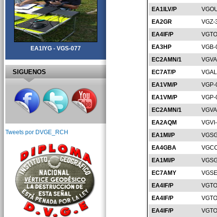
EA1ILV/P
VGOU
EA2GR
VGZ-
EA4IF/P
VGTO
EA3HP
VGB-
EA1IYG - VGS-077
EC2AMN/1
VGVA
SIGUENOS
EC7AT/P
VGAL
EA1VM/P
VGP-
EA1VM/P
VGP-
EC2AMN/1
VGVA
EA2AQM
VGVI
Tweets por DVGE_RCH
EA1MI/P
VGSG
EA4GBA
VGCC
EA1MI/P
VGSG
EC7AMY
VGSE
EA4IF/P
VGTO
EA4IF/P
VGTO
EA4IF/P
VGTO