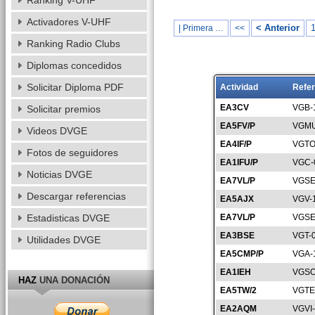
Ranking V-UHF
Activadores V-UHF
< Anterior
| Primera …
<<
Ranking Radio Clubs
Diplomas concedidos
Solicitar Diploma PDF
Actividad
Refer
EA3CV
VGB-
Solicitar premios
EA5FV/P
VGMU
Videos DVGE
EA4IF/P
VGTO
Fotos de seguidores
EA1IFU/P
VGC-
Noticias DVGE
EA7VL/P
VGSE
Descargar referencias
EA5AJX
VGV-
Estadisticas DVGE
EA7VL/P
VGSE
EA3BSE
VGT-
Utilidades DVGE
EA5CMP/P
VGA-
EA1IEH
VGSO
HAZ
UNA DONACIÓN
EA5TW/2
VGTE
EA2AQM
VGVI