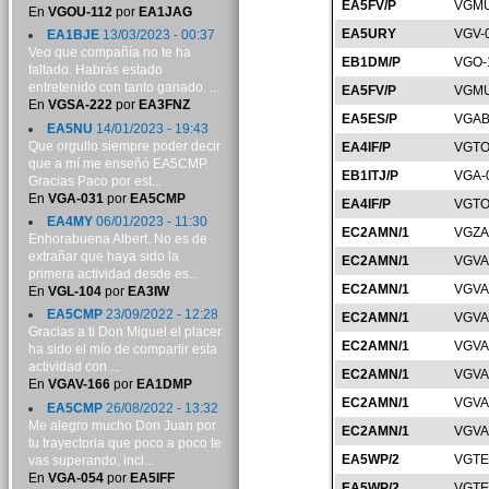
EA5FV/P
VGMU
En
VGOU-112
por
EA1JAG
EA5URY
VGV-
EA1BJE
13/03/2023 - 00:37
Veo que compañía no te ha
EB1DM/P
VGO-
faltado. Habrás estado
entretenido con tanto ganado. ...
EA5FV/P
VGMU
En
VGSA-222
por
EA3FNZ
EA5ES/P
VGAB
EA5NU
14/01/2023 - 19:43
Que orgullo siempre poder decir
EA4IF/P
VGTO
que a mí me enseñó EA5CMP.
EB1ITJ/P
VGA-
Gracias Paco por est...
En
VGA-031
por
EA5CMP
EA4IF/P
VGTO
EA4MY
06/01/2023 - 11:30
EC2AMN/1
VGZA
Enhorabuena Albert. No es de
extrañar que haya sido la
EC2AMN/1
VGVA
primera actividad desde es...
EC2AMN/1
VGVA
En
VGL-104
por
EA3IW
EA5CMP
23/09/2022 - 12:28
EC2AMN/1
VGVA
Gracias a ti Don Miguel el placer
EC2AMN/1
VGVA
ha sido el mío de compartir esta
actividad con ...
EC2AMN/1
VGVA
En
VGAV-166
por
EA1DMP
EC2AMN/1
VGVA
EA5CMP
26/08/2022 - 13:32
Me alegro mucho Don Juan por
EC2AMN/1
VGVA
tu trayectoria que poco a poco te
EA5WP/2
VGTE
vas superando, incl...
En
VGA-054
por
EA5IFF
EA5WP/2
VGTE