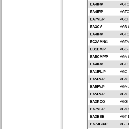
EA4IF/P
VGTO
EA4IF/P
VGTO
EA7VL/P
VGGR
EA3CV
VGB-
EA4IF/P
VGTO
EC2AMN/1
VGZA
EB1DM/P
VGO-
EA5CMP/P
VGA-
EA4IF/P
VGTO
EA1IFU/P
VGC-
EA5FV/P
VGMU
EA5FV/P
VGMU
EA5FV/P
VGMU
EA3RCG
VGGI
EA7VL/P
VGMA
EA3BSE
VGT-
EA7JGU/P
VGJ-