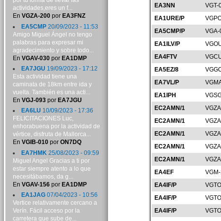
por tu forma de llevar las
EA3NN
VGT-
actividades,eres un f...
En
VGZA-200
por
EA3FNZ
EA1URE/P
VGPO
EA5CMP
20/09/2023 - 11:53
EA5CMP/P
VGA-
Amigo Miguel Ángel no tengo
palabras para expresar mi
EA1ILV/P
VGOU
agradecimiento y sobre todo...
EA4FTV
VGCU
En
VGAV-030
por
EA1DMP
EA7JGU
19/09/2023 - 17:12
EA5EZ/8
VGGC
Esta actividad tiene una
EA7VL/P
VGMA
caminata de 18km entre ida y
vuelta. También es una acti...
EA1IPH
VGSG
En
VGJ-093
por
EA7JGU
EC2AMN/1
VGZA
EA6LU
10/09/2023 - 17:36
FELICITACIONES Luc,
EC2AMN/1
VGZA
enhorabuena por la actividad de
EC2AMN/1
VGZA
vértice, disfruta de Mallorca...
En
VGIB-010
por
ON7DQ
EC2AMN/1
VGZA
EA7HMK
25/08/2023 - 09:59
EC2AMN/1
VGZA
Miguel Angel Gracias a ti por
estar siempre atento a lo que
EA4EF
VGM-
necesitábamos, da g...
En
VGAV-156
por
EA1DMP
EA4IF/P
VGTO
EA1JAG
07/04/2023 - 10:56
EA4IF/P
VGTO
Vertice relativamente cercano a
Verín. Fácil acceso por la
EA4IF/P
VGTO
carretera que sube de...