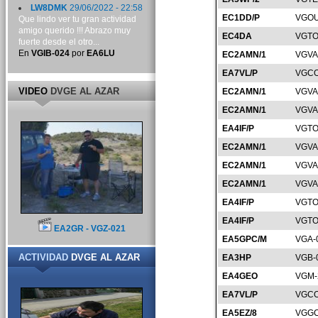
LW8DMK
29/06/2022 - 22:58
EC1DD/P
VGOU
Que lindo ver tu gran actividad
amigo querido !!! Abrazo muy
EC4DA
VGTO
fuerte desde el otro...
En
VGIB-024
por
EA6LU
EC2AMN/1
VGVA
EA7VL/P
VGCO
VIDEO
DVGE AL AZAR
EC2AMN/1
VGVA
EC2AMN/1
VGVA
EA4IF/P
VGTO
EC2AMN/1
VGVA
EC2AMN/1
VGVA
EC2AMN/1
VGVA
EA4IF/P
VGTO
EA4IF/P
VGTO
EA2GR - VGZ-021
EA5GPC/M
VGA-
ACTIVIDAD
DVGE AL AZAR
EA3HP
VGB-
EA4GEO
VGM-
EA7VL/P
VGCO
EA5EZ/8
VGGC