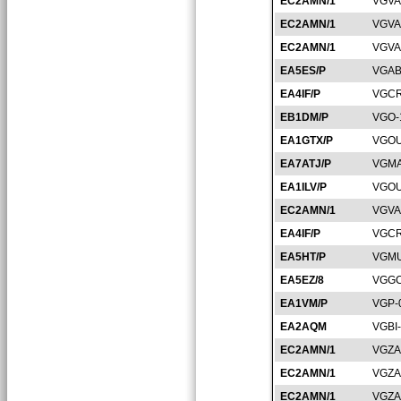
EC2AMN/1
VGVA
EC2AMN/1
VGVA
EC2AMN/1
VGVA
EA5ES/P
VGAB
EA4IF/P
VGCR
EB1DM/P
VGO-
EA1GTX/P
VGOU
EA7ATJ/P
VGMA
EA1ILV/P
VGOU
EC2AMN/1
VGVA
EA4IF/P
VGCR
EA5HT/P
VGMU
EA5EZ/8
VGGC
EA1VM/P
VGP-
EA2AQM
VGBI
EC2AMN/1
VGZA
EC2AMN/1
VGZA
EC2AMN/1
VGZA