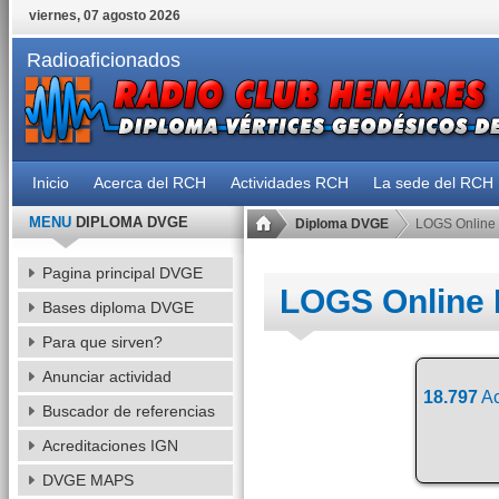
viernes, 07 agosto 2026
Radioaficionados
Inicio
Acerca del RCH
Actividades RCH
La sede del RCH
MENU
DIPLOMA DVGE
Diploma DVGE
LOGS Online
Pagina principal DVGE
LOGS Online
Bases diploma DVGE
Para que sirven?
Anunciar actividad
18.797
Ac
Buscador de referencias
Acreditaciones IGN
DVGE MAPS