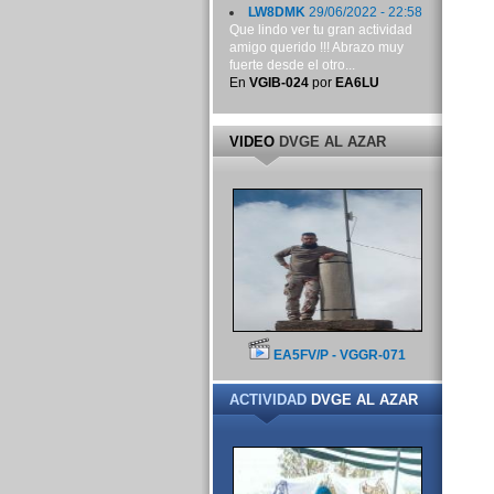
LW8DMK
29/06/2022 - 22:58
Que lindo ver tu gran actividad
amigo querido !!! Abrazo muy
fuerte desde el otro...
En
VGIB-024
por
EA6LU
VIDEO
DVGE AL AZAR
EA5FV/P - VGGR-071
ACTIVIDAD
DVGE AL AZAR