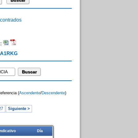
ontrados
n:
 EA1RKG
Referencia (
Ascendente
/
Descendente
)
27
Siguiente >
Indicativo
Día