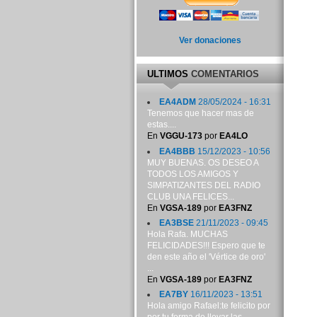
Ver donaciones
ULTIMOS
COMENTARIOS
EA4ADM
28/05/2024 - 16:31
Tenemos que hacer mas de
estas....
En
VGGU-173
por
EA4LO
EA4BBB
15/12/2023 - 10:56
MUY BUENAS. OS DESEO A
TODOS LOS AMIGOS Y
SIMPATIZANTES DEL RADIO
CLUB UNA FELICES...
En
VGSA-189
por
EA3FNZ
EA3BSE
21/11/2023 - 09:45
Hola Rafa. MUCHAS
FELICIDADES!!! Espero que te
den este año el 'Vértice de oro'
...
En
VGSA-189
por
EA3FNZ
EA7BY
16/11/2023 - 13:51
Hola amigo Rafael:te felicito por