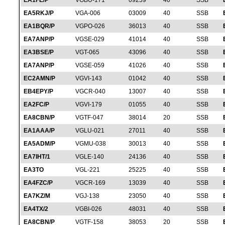
EA1FE/P
VGBU-171
09259
40
SSB
EA5RKJ/P
VGA-006
03009
40
SSB
EA1BQR/P
VGPO-026
36013
40
SSB
EA7ANP/P
VGSE-029
41014
40
SSB
EA3BSE/P
VGT-065
43096
40
SSB
EA7ANP/P
VGSE-059
41026
40
SSB
EC2AMN/P
VGVI-143
01042
40
SSB
EB4EPY/P
VGCR-040
13007
40
SSB
EA2FC/P
VGVI-179
01055
40
SSB
EA8CBN/P
VGTF-047
38014
20
SSB
EA1AAA/P
VGLU-021
27011
40
SSB
EA5ADM/P
VGMU-038
30013
40
SSB
EA7IHT/1
VGLE-140
24136
40
SSB
EA3TO
VGL-221
25225
40
SSB
EA4FZC/P
VGCR-169
13039
40
SSB
EA7KZ/M
VGJ-138
23050
40
SSB
EA4TX/2
VGBI-026
48031
40
SSB
EA8CBN/P
VGTF-158
38053
20
SSB