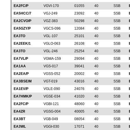
EA2FC/P
VGVI-170
01055
40
SSB
EA5HCC/7
VGJ-249
23092
40
SSB
EA2CVO/P
VGZ-383
50298
40
SSB
EA5GZY/P
VGCS-096
12084
40
SSB
EA3TO
VGL-107
25101
40
SSB
EA2EEK/1
VGLO-063
26108
40
SSB
EA3TO
VGL-246
25254
40
SSB
EA7VL/P
VGMA-159
29094
40
SSB
EA1AA
VGS-017
39041
40
SSB
EA2EA/P
VGSS-052
20002
40
SSB
EA3BSE/M
VGT-019
43016
40
SSB
EA1EV/P
VGLE-090
24076
40
SSB
EA7HMK/P
VGSE-034
41020
40
SSB
EA2FC/P
VGBI-121
48060
40
SSB
EA4ZR
VGSG-004
40005
40
SSB
EA3BT
VGB-049
08054
40
SSB
EA3WL
VGGI-030
17071
40
SSB