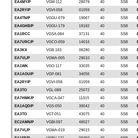
EA4MY/P
VGM-112
28079
40
SSB
EA2RY/P
VGVI-058
01059
40
SSB
EA4TN/P
VGGU-079
19067
40
SSB
EA4GHB/P
VGGU-179
19182
40
SSB
EA1RCC
VGSA-084
37131
40
SSB
EA7URC/P
VGCO-059
14016
40
SSB
EA3KX
VGB-183
08280
40
SSB
EA7VL/P
VGMA-005
29010
40
SSB
EA1WK
VGO-117
33035
40
SSB
EA1AOU/P
VGP-081
34056
40
SSB
EA2RY/P
VGVI-058
01059
40
SSB
EA3TO
VGL-089
25072
40
SSB
EA7HMK/P
VGCA-047
11015
40
SSB
EA1AQD/P
VGS-050
39042
40
SSB
EA3TO
VGT-051
43075
40
SSB
EC2AMN/P
VGBI-097
48027
40
SSB
EA7VL/P
VGMA-019
29015
40
SSB