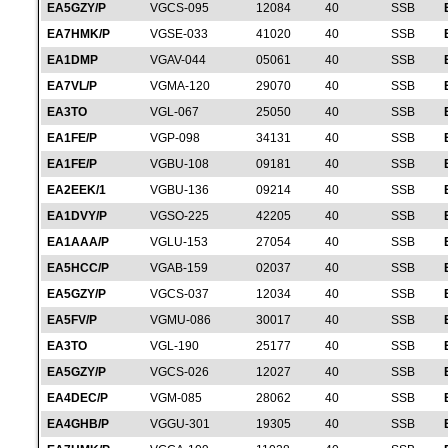
EA5GZY/P
VGCS-095
12084
40
SSB
EA7HMK/P
VGSE-033
41020
40
SSB
EA1DMP
VGAV-044
05061
40
SSB
EA7VL/P
VGMA-120
29070
40
SSB
EA3TO
VGL-067
25050
40
SSB
EA1FE/P
VGP-098
34131
40
SSB
EA1FE/P
VGBU-108
09181
40
SSB
EA2EEK/1
VGBU-136
09214
40
SSB
EA1DVY/P
VGSO-225
42205
40
SSB
EA1AAA/P
VGLU-153
27054
40
SSB
EA5HCC/P
VGAB-159
02037
40
SSB
EA5GZY/P
VGCS-037
12034
40
SSB
EA5FV/P
VGMU-086
30017
40
SSB
EA3TO
VGL-190
25177
40
SSB
EA5GZY/P
VGCS-026
12027
40
SSB
EA4DEC/P
VGM-085
28062
40
SSB
EA4GHB/P
VGGU-301
19305
40
SSB