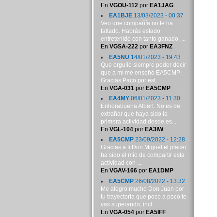
En
VGOU-112
por
EA1JAG
EA1BJE
13/03/2023 - 00:37
Veo que compañía no te ha
faltado. Habrás estado
entretenido con tanto ganado. ...
En
VGSA-222
por
EA3FNZ
EA5NU
14/01/2023 - 19:43
Que orgullo siempre poder decir
que a mí me enseñó EA5CMP.
Gracias Paco por est...
En
VGA-031
por
EA5CMP
EA4MY
06/01/2023 - 11:30
Enhorabuena Albert. No es de
extrañar que haya sido la
primera actividad desde es...
En
VGL-104
por
EA3IW
EA5CMP
23/09/2022 - 12:28
Gracias a ti Don Miguel el placer
ha sido el mío de compartir esta
actividad con ...
En
VGAV-166
por
EA1DMP
EA5CMP
26/08/2022 - 13:32
Me alegro mucho Don Juan por
tu trayectoria que poco a poco te
vas superando, incl...
En
VGA-054
por
EA5IFF