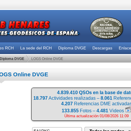
des RCH
La sede del RCH
Diploma DVGE
Descargas
Enlac
Diploma DVGE
LOGS Online DVGE
OGS Online DVGE
4.839.410 QSOs en la base de da
18.797
Actividades realizadas –
8.061
Referenc
4.207
Referencias DME activada
133.855
Fotos –
4.481
Videos
Última actualización 01/08/2026 11:09