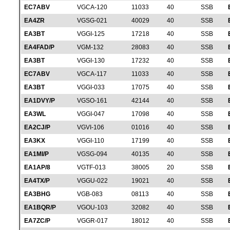
EC7ABV
VGCA-120
11033
40
SSB
EA4ZR
VGSG-021
40029
40
SSB
EA3BT
VGGI-125
17218
40
SSB
EA4FAD/P
VGM-132
28083
40
SSB
EA3BT
VGGI-130
17232
40
SSB
EC7ABV
VGCA-117
11033
40
SSB
EA3BT
VGGI-033
17075
40
SSB
EA1DVY/P
VGSO-161
42144
40
SSB
EA3WL
VGGI-047
17098
40
SSB
EA2CJ/P
VGVI-106
01016
40
SSB
EA3KX
VGGI-110
17199
40
SSB
EA1MI/P
VGSG-094
40135
40
SSB
EA1AP/8
VGTF-013
38005
20
SSB
EA4TX/P
VGGU-022
19021
40
SSB
EA3BHG
VGB-083
08113
40
SSB
EA1BQR/P
VGOU-103
32082
40
SSB
EA7ZC/P
VGGR-017
18012
40
SSB