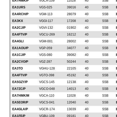
EA7HMK/P
VGCA-109
11028
40
SSB
EA1URS
VGS-025
39016
40
SSB
EA4RCH/P
VGM-113
28079
40
SSB
EA3KX
VGGI-117
17208
40
SSB
EA2CJ/P
VGVI-132
01902
40
SSB
EA4FTV/P
VGCU-269
16212
40
SSB
EA4GLI
VGM-001
28002
40
SSB
EA1AOU/P
VGP-059
34077
40
SSB
EA1CJ/P
VGS-080
39082
40
SSB
EA2CVO/P
VGZ-287
50244
40
SSB
EA3TO
VGHU-128
22105
40
SSB
EA4FTV/P
VGTO-398
45192
40
SSB
EA5GZY/P
VGCS-145
12138
40
SSB
EA7ZC/P
VGCO-048
14013
40
SSB
EA7HMK/M
VGCA-110
11028
40
SSB
EA5EOR/P
VGCS-041
12040
40
SSB
EA4GLA/P
VGCR-174
13039
40
SSB
EA1FE/P
VGBU-109
09181
40
SSB