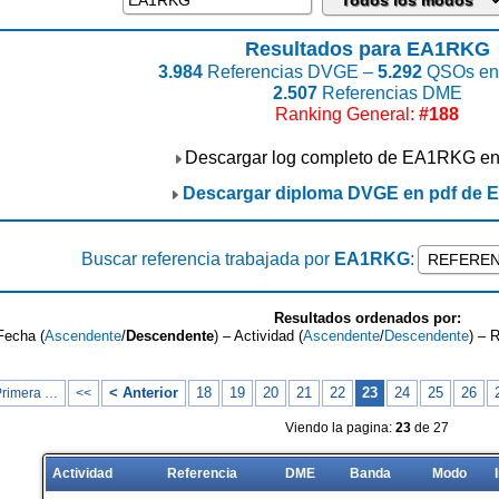
Resultados para EA1RKG
3.984
Referencias DVGE –
5.292
QSOs enc
2.507
Referencias DME
Ranking General:
#188
Descargar log completo de EA1RKG e
Descargar diploma DVGE en pdf de
Buscar referencia trabajada por
EA1RKG
:
Resultados ordenados por:
Fecha (
Ascendente
/
Descendente
) – Actividad (
Ascendente
/
Descendente
) – 
< Anterior
18
19
20
21
22
23
24
25
26
Primera …
<<
Viendo la pagina:
23
de 27
Actividad
Referencia
DME
Banda
Modo