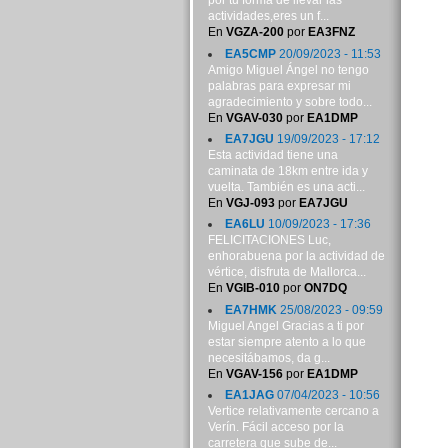
por tu forma de llevar las
actividades,eres un f...
En
VGZA-200
por
EA3FNZ
EA5CMP
20/09/2023 - 11:53
Amigo Miguel Ángel no tengo
palabras para expresar mi
agradecimiento y sobre todo...
En
VGAV-030
por
EA1DMP
EA7JGU
19/09/2023 - 17:12
Esta actividad tiene una
caminata de 18km entre ida y
vuelta. También es una acti...
En
VGJ-093
por
EA7JGU
EA6LU
10/09/2023 - 17:36
FELICITACIONES Luc,
enhorabuena por la actividad de
vértice, disfruta de Mallorca...
En
VGIB-010
por
ON7DQ
EA7HMK
25/08/2023 - 09:59
Miguel Angel Gracias a ti por
estar siempre atento a lo que
necesitábamos, da g...
En
VGAV-156
por
EA1DMP
EA1JAG
07/04/2023 - 10:56
Vertice relativamente cercano a
Verín. Fácil acceso por la
carretera que sube de...