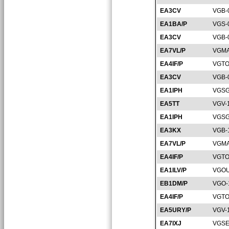
EA3CV
VGB-
EA1BA/P
VGS-
EA3CV
VGB-
EA7VL/P
VGMA
EA4IF/P
VGTO
EA3CV
VGB-
EA1IPH
VGSG
EA5TT
VGV-
EA1IPH
VGSG
EA3KX
VGB-
EA7VL/P
VGMA
EA4IF/P
VGTO
EA1ILV/P
VGOU
EB1DM/P
VGO-
EA4IF/P
VGTO
EA5URY/P
VGV-
EA7IXJ
VGSE