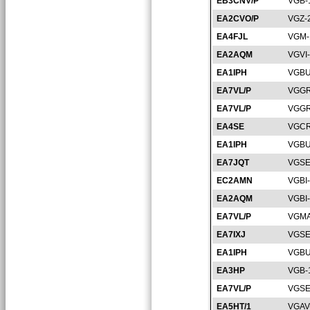
EB3CNV/P
VGB-
EA2CVO/P
VGZ-
EA4FJL
VGM-
EA2AQM
VGVI
EA1IPH
VGBU
EA7VL/P
VGGR
EA7VL/P
VGGR
EA4SE
VGCR
EA1IPH
VGBU
EA7JQT
VGSE
EC2AMN
VGBI
EA2AQM
VGBI
EA7VL/P
VGMA
EA7IXJ
VGSE
EA1IPH
VGBU
EA3HP
VGB-
EA7VL/P
VGSE
EA5HT/1
VGAV