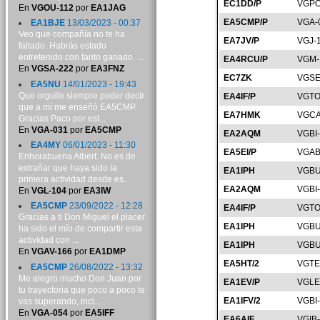
EC1DD/P
VGPO
En
VGOU-112
por
EA1JAG
EA5CMP/P
VGA-
EA1BJE
13/03/2023 - 00:37
Veo que compañía no te ha
EA7JV/P
VGJ-
faltado. Habrás estado
entretenido con tanto ganado. ...
EA4RCU/P
VGM-
En
VGSA-222
por
EA3FNZ
EC7ZK
VGSE
EA5NU
14/01/2023 - 19:43
Que orgullo siempre poder decir
EA4IF/P
VGTO
que a mí me enseñó EA5CMP.
EA7HMK
VGCA
Gracias Paco por est...
En
VGA-031
por
EA5CMP
EA2AQM
VGBI
EA4MY
06/01/2023 - 11:30
EA5EI/P
VGAB
Enhorabuena Albert. No es de
extrañar que haya sido la
EA1IPH
VGBU
primera actividad desde es...
EA2AQM
VGBI
En
VGL-104
por
EA3IW
EA5CMP
23/09/2022 - 12:28
EA4IF/P
VGTO
Gracias a ti Don Miguel el placer
EA1IPH
VGBU
ha sido el mío de compartir esta
actividad con ...
EA1IPH
VGBU
En
VGAV-166
por
EA1DMP
EA5HT/2
VGTE
EA5CMP
26/08/2022 - 13:32
Me alegro mucho Don Juan por
EA1EV/P
VGLE
tu trayectoria que poco a poco te
EA1IFV/2
VGBI
vas superando, incl...
En
VGA-054
por
EA5IFF
EA6AIF
VGIB