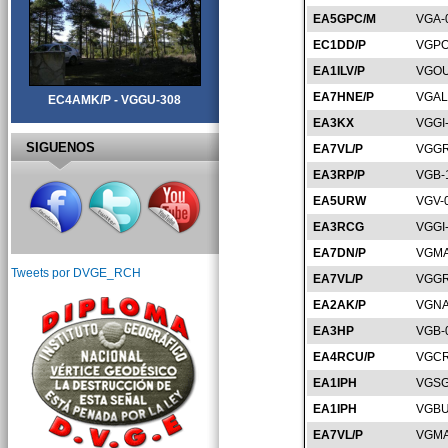
EA5GPC/M
VGA-
EC1DD/P
VGPO
EA1ILV/P
VGOU
EA7HNE/P
VGAL
EC4AMK/P - VGGU-308
EA3KX
VGGI
SIGUENOS
EA7VL/P
VGGR
EA3RP/P
VGB-
EA5URW
VGV-
EA3RCG
VGGI
EA7DN/P
VGMA
Tweets por DVGE_RCH
EA7VL/P
VGGR
EA2AK/P
VGNA
EA3HP
VGB-
EA4RCU/P
VGCR
EA1IPH
VGSG
EA1IPH
VGBU
EA7VL/P
VGMA