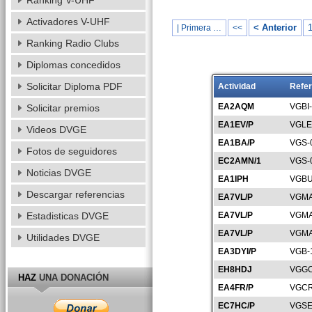
Ranking V-UHF
Activadores V-UHF
< Anterior
| Primera …
<<
Ranking Radio Clubs
Diplomas concedidos
Solicitar Diploma PDF
Actividad
Refer
EA2AQM
VGBI
Solicitar premios
EA1EV/P
VGLE
Videos DVGE
EA1BA/P
VGS-
Fotos de seguidores
EC2AMN/1
VGS-
Noticias DVGE
EA1IPH
VGBU
Descargar referencias
EA7VL/P
VGMA
Estadisticas DVGE
EA7VL/P
VGMA
EA7VL/P
VGMA
Utilidades DVGE
EA3DYI/P
VGB-
EH8HDJ
VGGC
HAZ
UNA DONACIÓN
EA4FR/P
VGCR
EC7HC/P
VGSE