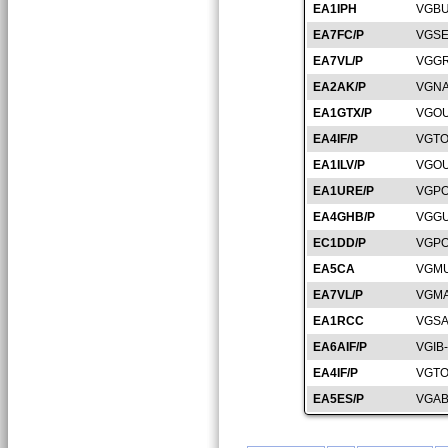
EA1IPH
VGBU
EA7FC/P
VGSE
EA7VL/P
VGGR
EA2AK/P
VGNA
EA1GTX/P
VGOU
EA4IF/P
VGTO
EA1ILV/P
VGOU
EA1URE/P
VGPO
EA4GHB/P
VGGU
EC1DD/P
VGPO
EA5CA
VGMU
EA7VL/P
VGMA
EA1RCC
VGSA
EA6AIF/P
VGIB
EA4IF/P
VGTO
EA5ES/P
VGAB