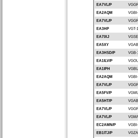
EA7VL/P
VGGR
EA2AQM
VGBI
EA7VL/P
VGGR
EA3HP
VGT-
EA7IXJ
VGSE
EA5XY
VGAB
EA3HSD/P
VGB-
EA1ILV/P
VGOU
EA1IPH
VGBU
EA2AQM
VGBI
EA7VL/P
VGGR
EA5FV/P
VGMU
EA5HT/P
VGAB
EA7VL/P
VGGR
EA7VL/P
VGMA
EC2AMN/P
VGBI
EB1ITJ/P
VGZA