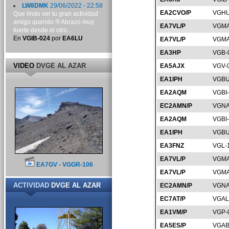
LW8DMK
29/06/2022 - 22:58
EA2CVO/P
VGHU
Que lindo ver tu gran actividad
amigo querido !!! Abrazo muy
EA7VL/P
VGMA
fuerte desde el otro...
En
VGIB-024
por
EA6LU
EA7VL/P
VGMA
EA3HP
VGB-
VIDEO
DVGE AL AZAR
EA5AJX
VGV-
EA1IPH
VGBU
EA2AQM
VGBI
EC2AMN/P
VGNA
EA2AQM
VGBI
EA1IPH
VGBU
EA3FNZ
VGL-
EA7VL/P
VGMA
EA7GV - VGGR-106
EA7VL/P
VGMA
ACTIVIDAD
DVGE AL AZAR
EC2AMN/P
VGNA
EC7AT/P
VGAL
EA1VM/P
VGP-
EA5ES/P
VGAB