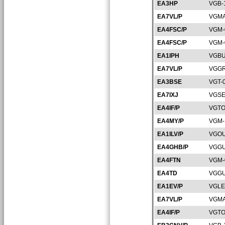
EA3HP
VGB-
EA7VL/P
VGMA
EA4FSC/P
VGM-
EA4FSC/P
VGM-
EA1IPH
VGBU
EA7VL/P
VGGR
EA3BSE
VGT-
EA7IXJ
VGSE
EA4IF/P
VGTO
EA4MY/P
VGM-
EA1ILV/P
VGOU
EA4GHB/P
VGGU
EA4FTN
VGM-
EA4TD
VGGU
EA1EV/P
VGLE
EA7VL/P
VGMA
EA4IF/P
VGTO