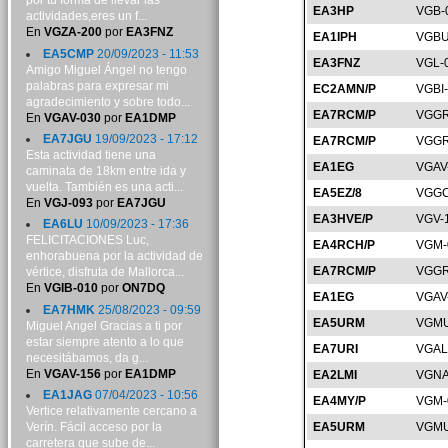
por tu forma de llevar las
EA3HP
VGB-
actividades,eres un f...
En
VGZA-200
por
EA3FNZ
EA1IPH
VGBU
EA5CMP
20/09/2023 - 11:53
EA3FNZ
VGL-
Amigo Miguel Ángel no tengo
palabras para expresar mi
EC2AMN/P
VGBI
agradecimiento y sobre todo...
EA7RCM/P
VGGR
En
VGAV-030
por
EA1DMP
EA7JGU
19/09/2023 - 17:12
EA7RCM/P
VGGR
Esta actividad tiene una
EA1EG
VGAV
caminata de 18km entre ida y
vuelta. También es una acti...
EA5EZ/8
VGGC
En
VGJ-093
por
EA7JGU
EA3HVE/P
VGV-
EA6LU
10/09/2023 - 17:36
FELICITACIONES Luc,
EA4RCH/P
VGM-
enhorabuena por la actividad de
EA7RCM/P
VGGR
vértice, disfruta de Mallorca...
En
VGIB-010
por
ON7DQ
EA1EG
VGAV
EA7HMK
25/08/2023 - 09:59
EA5URM
VGMU
Miguel Angel Gracias a ti por
estar siempre atento a lo que
EA7URI
VGAL
necesitábamos, da g...
En
VGAV-156
por
EA1DMP
EA2LMI
VGNA
EA1JAG
07/04/2023 - 10:56
EA4MY/P
VGM-
Vertice relativamente cercano a
Verín. Fácil acceso por la
EA5URM
VGMU
carretera que sube de...