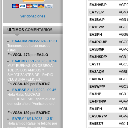
EA3HVE/P
VGT-
EA7VL/P
VGMA
Ver donaciones
EA1BA/P
VGS-
EA1EV/P
VGLE
ULTIMOS
COMENTARIOS
EA1IPH
VGSG
EA4ADM
28/05/2024 - 16:31
EA4RCU/P
VGCR
Tenemos que hacer mas de
EA5BX/P
VGV-
estas....
En
VGGU-173
por
EA4LO
EA3HSD/P
VGB-
EA4BBB
15/12/2023 - 10:56
EA5TT
VGCS
MUY BUENAS. OS DESEO A
TODOS LOS AMIGOS Y
EA2AQM
VGBI
SIMPATIZANTES DEL RADIO
EA8URT
VGTF
CLUB UNA FELICES...
En
VGSA-189
por
EA3FNZ
EA5WP/P
VGCS
EA3BSE
21/11/2023 - 09:45
EA3HP
VGB-
Hola Rafa. MUCHAS
FELICIDADES!!! Espero que te
EA4FTN/P
VGAV
den este año el 'Vértice de oro'
...
EA1IPH
VGBU
En
VGSA-189
por
EA3FNZ
EA5URY/P
VGV-
EA7BY
16/11/2023 - 13:51
Hola amigo Rafael:te felicito por
EA5EZ/7
VGJ-