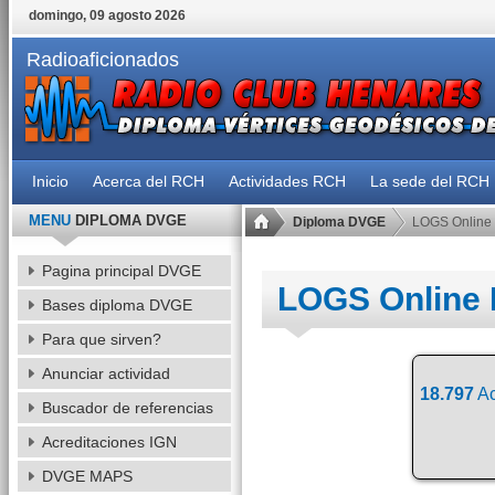
domingo, 09 agosto 2026
Radioaficionados
Inicio
Acerca del RCH
Actividades RCH
La sede del RCH
MENU
DIPLOMA DVGE
Diploma DVGE
LOGS Online
Pagina principal DVGE
LOGS Online
Bases diploma DVGE
Para que sirven?
Anunciar actividad
18.797
Ac
Buscador de referencias
Acreditaciones IGN
DVGE MAPS