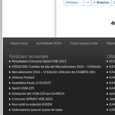
< Anterior
| Primera …
<<
4
Hazte socio
Actividades RCH
Visita nuestra sede
Dipl
Noticias recientes
Ult
Resultados Concurso Sprint VGE 2023
EC4
ATENCION: Cambio de día del Mercahenares 2024 – VI Edición
EA5
Mercahenares 2024 – VI Edición: Artículos de EA4BPG (SK)
EA4
¡Felices Fiestas!
EA4
Asamblea Anual 11/11/2023
EA4
Sprint VGM-225
EA4
Activación del VGM-225 por EA4RCH
jai
Concurso SPRINT VGE 2023
Jai
Nos visitó la estación EA5DK
EA4
Ordenadores para el cuarto de radio
EA5