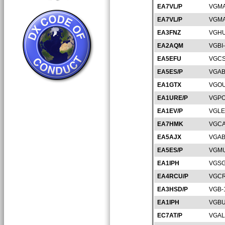
EA7VL/P
VGMA
EA7VL/P
VGMA
EA3FNZ
VGHU
EA2AQM
VGBI
EA5EFU
VGCS
EA5ES/P
VGAB
EA1GTX
VGOU
EA1URE/P
VGPO
EA1EV/P
VGLE
EA7HMK
VGCA
EA5AJX
VGAB
EA5ES/P
VGMU
EA1IPH
VGSG
EA4RCU/P
VGCR
EA3HSD/P
VGB-
EA1IPH
VGBU
EC7AT/P
VGAL