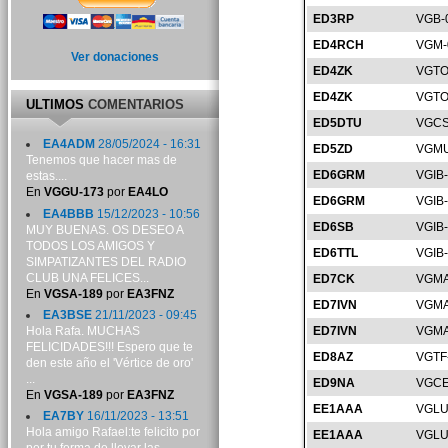
ED3RP
VGB-
ED4RCH
VGM-
Ver donaciones
ED4ZK
VGTO
ED4ZK
VGTO
ULTIMOS
COMENTARIOS
ED5DTU
VGCS
EA4ADM
28/05/2024 - 16:31
ED5ZD
VGMU
Tenemos que hacer mas de
ED6GRM
VGIB
estas....
En
VGGU-173
por
EA4LO
ED6GRM
VGIB
EA4BBB
15/12/2023 - 10:56
ED6SB
VGIB
MUY BUENAS. OS DESEO A
TODOS LOS AMIGOS Y
ED6TTL
VGIB
SIMPATIZANTES DEL RADIO
CLUB UNA FELICES...
ED7CK
VGMA
En
VGSA-189
por
EA3FNZ
ED7IVN
VGMA
EA3BSE
21/11/2023 - 09:45
Hola Rafa. MUCHAS
ED7IVN
VGMA
FELICIDADES!!! Espero que te
ED8AZ
VGTF
den este año el 'Vértice de oro'
...
ED9NA
VGCE
En
VGSA-189
por
EA3FNZ
EE1AAA
VGLU
EA7BY
16/11/2023 - 13:51
Hola amigo Rafael:te felicito por
EE1AAA
VGLU