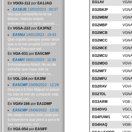
EG1AV
VGAV
En
VGOU-112
por
EA1JAG
EA1BJE
13/03/2023 - 00:37
EG2BK/P
VGNA
Veo que compañía no te ha
EG2MBM
VGNA
faltado. Habrás estado
entretenido con tanto ganado. ...
EG2MBP
VGNA
En
VGSA-222
por
EA3FNZ
EG2MCB
VGNA
EA5NU
14/01/2023 - 19:43
Que orgullo siempre poder decir
EG2MCC
VGNA
que a mí me enseñó EA5CMP.
EG2MCE
VGNA
Gracias Paco por est...
En
VGA-031
por
EA5CMP
EG2MCU
VGNA
EA4MY
06/01/2023 - 11:30
EG2MDG
VGVI
Enhorabuena Albert. No es de
extrañar que haya sido la
EG2MFT
VGNA
primera actividad desde es...
En
VGL-104
por
EA3IW
EG2MFU
VGNA
EA5CMP
23/09/2022 - 12:28
EG2RAV
VGVI
Gracias a ti Don Miguel el placer
EG2TDL
VGNA
ha sido el mío de compartir esta
actividad con ...
EG3ARM
VGB-
En
VGAV-166
por
EA1DMP
EG4DVG
VGCU
EA5CMP
26/08/2022 - 13:32
Me alegro mucho Don Juan por
EG4FUW/1
VGC-
tu trayectoria que poco a poco te
vas superando, incl...
EG4HAQ
VGM-
En
VGA-054
por
EA5IFF