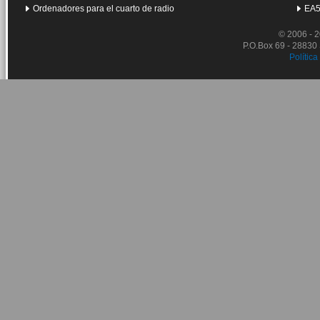
Ordenadores para el cuarto de radio
EA5
© 2006 - 
P.O.Box 69 - 28830
Política