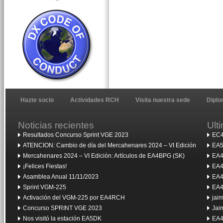
Hazte socio
Actividades RCH
Visita nuestra sede
Dipl
Noticias recientes
Ult
Resultados Concurso Sprint VGE 2023
EC4
ATENCION: Cambio de día del Mercahenares 2024 – VI Edición
EA5
Mercahenares 2024 – VI Edición: Artículos de EA4BPG (SK)
EA4
¡Felices Fiestas!
EA4
Asamblea Anual 11/11/2023
EA4
Sprint VGM-225
EA4
Activación del VGM-225 por EA4RCH
jai
Concurso SPRINT VGE 2023
Jai
Nos visitó la estación EA5DK
EA4