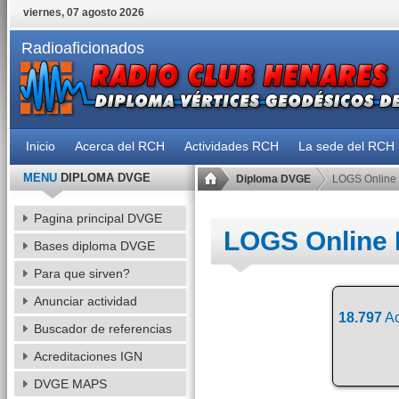
viernes, 07 agosto 2026
Radioaficionados
Inicio
Acerca del RCH
Actividades RCH
La sede del RCH
MENU
DIPLOMA DVGE
Diploma DVGE
LOGS Online
Pagina principal DVGE
LOGS Online
Bases diploma DVGE
Para que sirven?
Anunciar actividad
18.797
Ac
Buscador de referencias
Acreditaciones IGN
DVGE MAPS