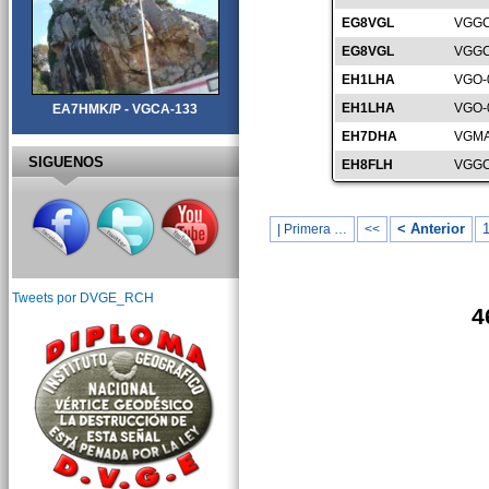
EG8VGL
VGGC
EG8VGL
VGGC
EH1LHA
VGO-
EH1LHA
VGO-
EA7HMK/P - VGCA-133
EH7DHA
VGMA
SIGUENOS
EH8FLH
VGGC
< Anterior
| Primera …
<<
Tweets por DVGE_RCH
4