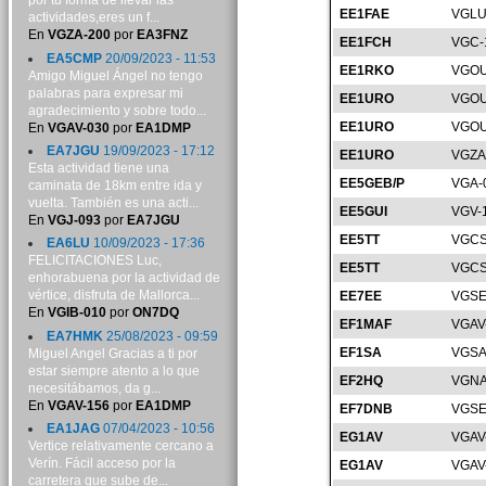
por tu forma de llevar las
EE1FAE
VGLU
actividades,eres un f...
En
VGZA-200
por
EA3FNZ
EE1FCH
VGC-
EA5CMP
20/09/2023 - 11:53
EE1RKO
VGOU
Amigo Miguel Ángel no tengo
palabras para expresar mi
EE1URO
VGOU
agradecimiento y sobre todo...
EE1URO
VGOU
En
VGAV-030
por
EA1DMP
EA7JGU
19/09/2023 - 17:12
EE1URO
VGZA
Esta actividad tiene una
EE5GEB/P
VGA-
caminata de 18km entre ida y
vuelta. También es una acti...
EE5GUI
VGV-
En
VGJ-093
por
EA7JGU
EE5TT
VGCS
EA6LU
10/09/2023 - 17:36
FELICITACIONES Luc,
EE5TT
VGCS
enhorabuena por la actividad de
vértice, disfruta de Mallorca...
EE7EE
VGSE
En
VGIB-010
por
ON7DQ
EF1MAF
VGAV
EA7HMK
25/08/2023 - 09:59
EF1SA
VGSA
Miguel Angel Gracias a ti por
estar siempre atento a lo que
EF2HQ
VGNA
necesitábamos, da g...
En
VGAV-156
por
EA1DMP
EF7DNB
VGSE
EA1JAG
07/04/2023 - 10:56
EG1AV
VGAV
Vertice relativamente cercano a
Verín. Fácil acceso por la
EG1AV
VGAV
carretera que sube de...