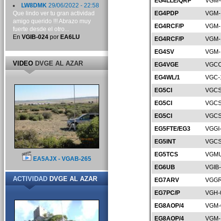
EG4LLE/QRP
VGM-
LW8DMK
29/06/2022 - 22:58
Que lindo ver tu gran actividad
EG4PDP
VGM-
amigo querido !!! Abrazo muy
EG4RCF/P
VGM-
fuerte desde el otro...
En
VGIB-024
por
EA6LU
EG4RCF/P
VGM-
EG4SV
VGM-
VIDEO
DVGE AL AZAR
EG4VGE
VGCC
EG4WL/1
VGC-
EG5CI
VGCS
EG5CI
VGCS
EG5CI
VGCS
EG5FTE/EG3
VGGI
EG5INT
VGCS
EG5TCS
VGMU
EA5AJX - VGAB-265
EG6UB
VGIB
ACTIVIDAD
DVGE AL AZAR
EG7ARV
VGGR
EG7PC/P
VGH-
EG8AOP/4
VGM-
EG8AOP/4
VGM-