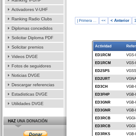
Ranking V-UHF
Activadores V-UHF
Ranking Radio Clubs
< Anterior
| Primera …
<<
Diplomas concedidos
Solicitar Diploma PDF
Actividad
Refer
Solicitar premios
ED1RCM
VGS-
Videos DVGE
ED1RCM
VGS-
Fotos de seguidores
ED2SPS
VGSS
Noticias DVGE
ED2URT
VGNA
Descargar referencias
ED3CH
VGB-
Estadisticas DVGE
ED3FHP
VGB-
ED3GNR
VGB-
Utilidades DVGE
ED3GNR
VGB-
ED3RCB
VGGI
HAZ
UNA DONACIÓN
ED3RCB
VGGI
ED3RKS
VGB-