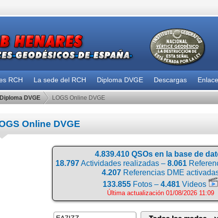
des RCH
La sede del RCH
Diploma DVGE
Descargas
Enlac
Diploma DVGE
LOGS Online DVGE
OGS Online DVGE
4.839.410 QSOs en la base de da
18.797
Actividades realizadas –
8.061
Referenc
4.207
Referencias DME activada
133.855
Fotos –
4.481
Videos
Última actualización 01/08/2026 11:09