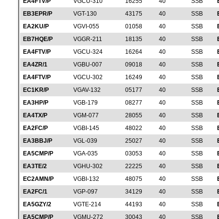
EA4FTV/P
VGCU-310
16255
40
SSB
EB3EPR/P
VGT-130
43175
40
SSB
EA2KU/P
VGVI-055
01058
40
SSB
EB7HQE/P
VGGR-211
18135
40
SSB
EA4FTV/P
VGCU-324
16264
40
SSB
EA4ZR/1
VGBU-007
09018
40
SSB
EA4FTV/P
VGCU-302
16249
40
SSB
EC1KR/P
VGAV-132
05177
40
SSB
EA3HP/P
VGB-179
08277
40
SSB
EA4TX/P
VGM-077
28055
40
SSB
EA2FC/P
VGBI-145
48022
40
SSB
EA3BBJ/P
VGL-039
25027
40
SSB
EA5CMP/P
VGA-035
03053
40
SSB
EA3TE/2
VGHU-302
22225
40
SSB
EC2AMN/P
VGBI-132
48075
40
SSB
EA2FC/1
VGP-097
34129
40
SSB
EA5GZY/2
VGTE-214
44193
40
SSB
EA5CMP/P
VGMU-272
30043
40
SSB