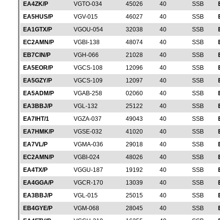
EA4ZK/P
VGTO-034
45026
40
SSB
EA5HUS/P
VGV-015
46027
40
SSB
EA1GTX/P
VGOU-054
32038
40
SSB
EC2AMN/P
VGBI-138
48074
40
SSB
EB7CIN/P
VGH-066
21028
40
SSB
EA5EOR/P
VGCS-108
12096
40
SSB
EA5GZY/P
VGCS-109
12097
40
SSB
EA5ADM/P
VGAB-258
02060
40
SSB
EA3BBJ/P
VGL-132
25122
40
SSB
EA7IHT/1
VGZA-037
49043
40
SSB
EA7HMK/P
VGSE-032
41020
40
SSB
EA7VL/P
VGMA-036
29018
40
SSB
EC2AMN/P
VGBI-024
48026
40
SSB
EA4TX/P
VGGU-187
19192
40
SSB
EA4GGA/P
VGCR-170
13039
40
SSB
EA3BBJ/P
VGL-015
25015
40
SSB
EB4GYE/P
VGM-068
28045
40
SSB