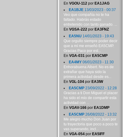
En
VGOU-112
por
EA1JAG
EA1BJE
13/03/2023 - 00:37
Veo que compañía no te ha
faltado. Habrás estado
entretenido con tanto ganado. ...
En
VGSA-222
por
EA3FNZ
EA5NU
14/01/2023 - 19:43
Que orgullo siempre poder decir
que a mí me enseñó EA5CMP.
Gracias Paco por est...
En
VGA-031
por
EA5CMP
EA4MY
06/01/2023 - 11:30
Enhorabuena Albert. No es de
extrañar que haya sido la
primera actividad desde es...
En
VGL-104
por
EA3IW
EA5CMP
23/09/2022 - 12:28
Gracias a ti Don Miguel el placer
ha sido el mío de compartir esta
actividad con ...
En
VGAV-166
por
EA1DMP
EA5CMP
26/08/2022 - 13:32
Me alegro mucho Don Juan por
tu trayectoria que poco a poco te
vas superando, incl...
En
VGA-054
por
EA5IFF