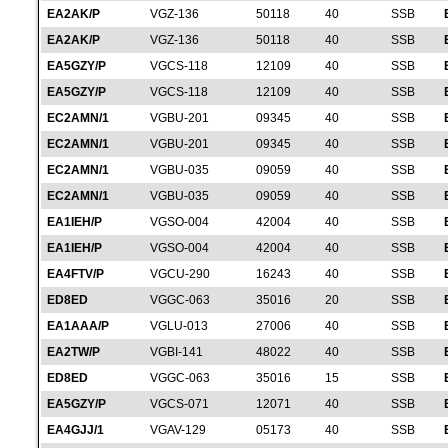
EA2AK/P
VGZ-136
50118
40
SSB
EA2AK/P
VGZ-136
50118
40
SSB
EA5GZY/P
VGCS-118
12109
40
SSB
EA5GZY/P
VGCS-118
12109
40
SSB
EC2AMN/1
VGBU-201
09345
40
SSB
EC2AMN/1
VGBU-201
09345
40
SSB
EC2AMN/1
VGBU-035
09059
40
SSB
EC2AMN/1
VGBU-035
09059
40
SSB
EA1IEH/P
VGSO-004
42004
40
SSB
EA1IEH/P
VGSO-004
42004
40
SSB
EA4FTV/P
VGCU-290
16243
40
SSB
ED8ED
VGGC-063
35016
20
SSB
EA1AAA/P
VGLU-013
27006
40
SSB
EA2TW/P
VGBI-141
48022
40
SSB
ED8ED
VGGC-063
35016
15
SSB
EA5GZY/P
VGCS-071
12071
40
SSB
EA4GJJ/1
VGAV-129
05173
40
SSB