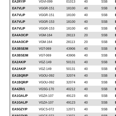
EA2RY/P
VGVI-099
01013
40
SSB
EA7VL/P
VGGR-151
18100
40
SSB
EA7VL/P
VGGR-151
18100
40
SSB
EA7VL/P
VGGR-153
18100
40
SSB
EA7VL/P
VGGR-153
18100
40
SSB
EA4AOC/P
VGM-164
28113
20
SSB
EA4AOC/P
VGM-164
28113
20
SSB
EA3BSE/M
VGT-069
43906
40
SSB
EA3BSE/M
VGT-069
43906
40
SSB
EA2AK/P
VGZ-149
50131
40
SSB
EA2AK/P
VGZ-149
50131
40
SSB
EA1BQR/P
VGOU-092
32074
40
SSB
EA1BQR/P
VGOU-092
32074
40
SSB
EA4ZR/1
VGSG-170
40212
40
SSB
EA1GAL/P
VGZA-107
49123
40
SSB
EA1GAL/P
VGZA-107
49123
40
SSB
EA5GZY/P
VGCS-072
12071
40
SSB