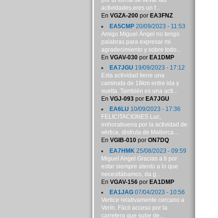
por tu forma de llevar las
actividades,eres un f...
En
VGZA-200
por
EA3FNZ
EA5CMP
20/09/2023 - 11:53
Amigo Miguel Ángel no tengo
palabras para expresar mi
agradecimiento y sobre todo...
En
VGAV-030
por
EA1DMP
EA7JGU
19/09/2023 - 17:12
Esta actividad tiene una
caminata de 18km entre ida y
vuelta. También es una acti...
En
VGJ-093
por
EA7JGU
EA6LU
10/09/2023 - 17:36
FELICITACIONES Luc,
enhorabuena por la actividad de
vértice, disfruta de Mallorca...
En
VGIB-010
por
ON7DQ
EA7HMK
25/08/2023 - 09:59
Miguel Angel Gracias a ti por
estar siempre atento a lo que
necesitábamos, da g...
En
VGAV-156
por
EA1DMP
EA1JAG
07/04/2023 - 10:56
Vertice relativamente cercano a
Verín. Fácil acceso por la
carretera que sube de...