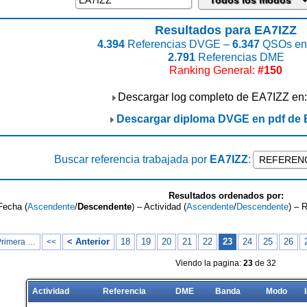
Resultados para EA7IZZ
4.394
Referencias DVGE –
6.347
QSOs enc
2.791
Referencias DME
Ranking General:
#150
Descargar log completo de EA7IZZ en
Descargar diploma DVGE en pdf de 
Buscar referencia trabajada por
EA7IZZ
:
Resultados ordenados por:
Fecha (
Ascendente
/
Descendente
) – Actividad (
Ascendente
/
Descendente
) – 
< Anterior
18
19
20
21
22
23
24
25
26
Primera …
<<
Viendo la pagina:
23
de 32
Actividad
Referencia
DME
Banda
Modo