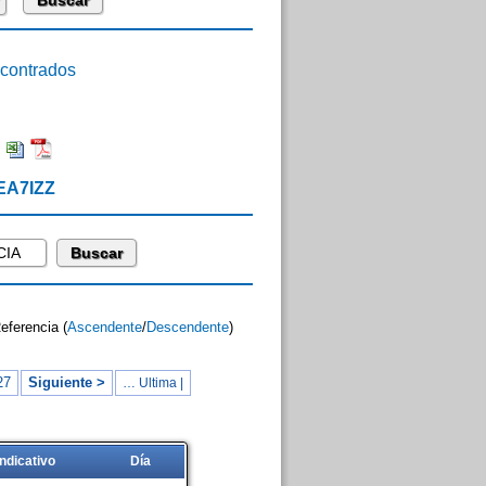
ontrados
:
EA7IZZ
Referencia (
Ascendente
/
Descendente
)
27
Siguiente >
… Ultima |
Indicativo
Día