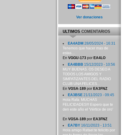
Ver donaciones
ULTIMOS
COMENTARIOS
EA4ADM
28/05/2024 - 16:31
Tenemos que hacer mas de
estas....
En
VGGU-173
por
EA4LO
EA4BBB
15/12/2023 - 10:56
MUY BUENAS. OS DESEO A
TODOS LOS AMIGOS Y
SIMPATIZANTES DEL RADIO
CLUB UNA FELICES...
En
VGSA-189
por
EA3FNZ
EA3BSE
21/11/2023 - 09:45
Hola Rafa. MUCHAS
FELICIDADES!!! Espero que te
den este año el 'Vértice de oro'
...
En
VGSA-189
por
EA3FNZ
EA7BY
16/11/2023 - 13:51
Hola amigo Rafael:te felicito por