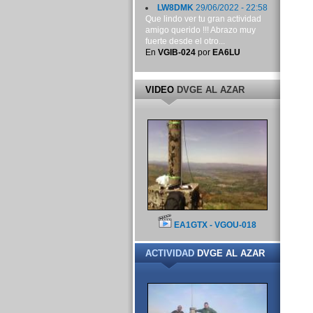
LW8DMK
29/06/2022 - 22:58
Que lindo ver tu gran actividad
amigo querido !!! Abrazo muy
fuerte desde el otro...
En
VGIB-024
por
EA6LU
VIDEO
DVGE AL AZAR
EA1GTX - VGOU-018
ACTIVIDAD
DVGE AL AZAR