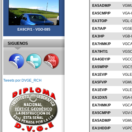
EA5ADM/P
VGMU
EA5CMP/P
VGA-
EA3TO/P
VGL-
EA7IA/P
VGSE
EA9CP/1 - VGO-085
EA3HP
VGB-
SIGUENOS
EA7HMK/P
VGCA
EA7IHT/1
VGSO
EA4GDY/P
VGCC
EA5WP/P
VGCS
EA1EV/P
VGLE
Tweets por DVGE_RCH
EA5FV/P
VGMU
EA1EV/P
VGLE
EA1DX/5
VGA-
EA7HMK/P
VGCA
EA5CMP/P
VGV-
EA5ADM/P
VGMU
EA1HDD/P
VGPO