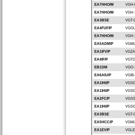
EA7HHO/M
VGH-
EA7HHO/M
VGH-
EA3BSE
VGT-
EA4FUF/P
VGGU
EA7HHO/M
VGH-
EA5ADM/P
VGMU
EA1IFV/P
VGZA
EA4IF/P
VGTO
EB1DM
VGO-
EA6AIU/P
VGIB
EA1IHI/P
VGSG
EA1IHI/P
VGSG
EA2FC/P
VGSS
EA1IHI/P
VGSG
EA3BSE
VGT-
EA5HCC/P
VGMU
EA1EV/P
VGLE