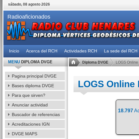
sábado, 08 agosto 2026
Radioaficionados
Inicio
Acerca del RCH
Actividades RCH
La sede del RCH
MENU
DIPLOMA DVGE
Diploma DVGE
LOGS Online
Pagina principal DVGE
LOGS Online
Bases diploma DVGE
Para que sirven?
Anunciar actividad
18.797
Ac
Buscador de referencias
Acreditaciones IGN
DVGE MAPS