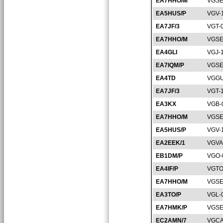
EA7HHO/M
VGSE
EA5HUS/P
VGV-
EA7JF/3
VGT-
EA7HHO/M
VGSE
EA4GLI
VGJ-
EA7IQM/P
VGSE
EA4TD
VGGU
EA7JF/3
VGT-
EA3KX
VGB-
EA7HHO/M
VGSE
EA5HUS/P
VGV-
EA2EEK/1
VGVA
EB1DM/P
VGO-
EA4IF/P
VGTO
EA7HHO/M
VGSE
EA3TO/P
VGL-
EA7HMK/P
VGSE
EC2AMN/7
VGCA