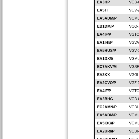
EA3HP
VGB-
EA5TT
VGV-
EA5ADM/P
VGMU
EB1DM/P
VGO-
EA4IF/P
VGTO
EA1IHI/P
VGVA
EA5HUS/P
VGV-
EA1DX/5
VGMU
EC7AKV/M
VGSE
EA3KX
VGGI
EA2CVO/P
VGZ-
EA4IF/P
VGTO
EA3BHG
VGB-
EC2AMN/P
VGBI
EA5ADM/P
VGMU
EA5IDG/P
VGMU
EA2URI/P
VGBI