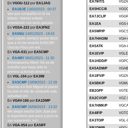
EA7IHT/1
VGZA
En
VGOU-112
por
EA1JAG
EA5HCC/8
VGGC
EA1BJE
13/03/2023 - 00:37
Veo que compañía no te ha
EA7JCL/P
VGGR
faltado. Habrás estado
entretenido con tanto ganado. ...
EA1EA
VGS-
En
VGSA-222
por
EA3FNZ
EA5WP/P
VGCS
EA5NU
14/01/2023 - 19:43
Que orgullo siempre poder decir
EA7HHO/M
VGH-
que a mí me enseñó EA5CMP.
EA5ATK
VGA-
Gracias Paco por est...
En
VGA-031
por
EA5CMP
EA1EV/P
VGLE
EA4MY
06/01/2023 - 11:30
EA1HDD/P
VGPO
Enhorabuena Albert. No es de
extrañar que haya sido la
EA5ADM/P
VGAB
primera actividad desde es...
EA1IFV/P
VGZA
En
VGL-104
por
EA3IW
EA5CMP
23/09/2022 - 12:28
EA5BK/P
VGMU
Gracias a ti Don Miguel el placer
EB2GPF
VGTE
ha sido el mío de compartir esta
actividad con ...
EA2CVO/P
VGZ-
En
VGAV-166
por
EA1DMP
EA7HMK/P
VGCA
EA5CMP
26/08/2022 - 13:32
Me alegro mucho Don Juan por
EA4IF/P
VGTO
tu trayectoria que poco a poco te
EA3TO/P
VGL-
vas superando, incl...
En
VGA-054
por
EA5IFF
EB1DM/P
VGO-