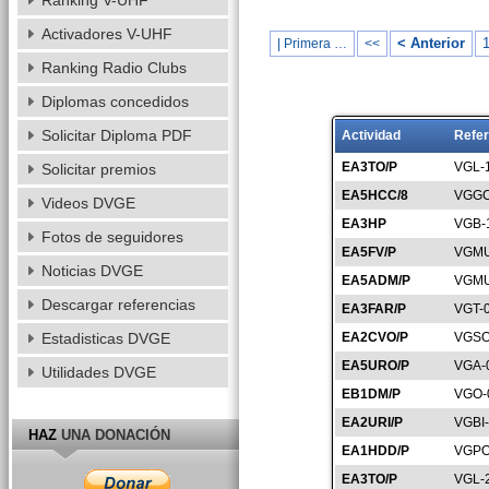
Ranking V-UHF
Activadores V-UHF
< Anterior
| Primera …
<<
Ranking Radio Clubs
Diplomas concedidos
Solicitar Diploma PDF
Actividad
Refer
EA3TO/P
VGL-
Solicitar premios
EA5HCC/8
VGGC
Videos DVGE
EA3HP
VGB-
Fotos de seguidores
EA5FV/P
VGMU
Noticias DVGE
EA5ADM/P
VGMU
Descargar referencias
EA3FAR/P
VGT-
Estadisticas DVGE
EA2CVO/P
VGSO
EA5URO/P
VGA-
Utilidades DVGE
EB1DM/P
VGO-
EA2URI/P
VGBI
HAZ
UNA DONACIÓN
EA1HDD/P
VGPO
EA3TO/P
VGL-