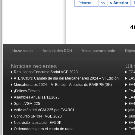
< Anterior
| Primera …
<<
4
Hazte socio
Actividades RCH
Visita nuestra sede
Dipl
Noticias recientes
Ult
Resultados Concurso Sprint VGE 2023
EC4
ATENCION: Cambio de día del Mercahenares 2024 – VI Edición
EA5
Mercahenares 2024 – VI Edición: Artículos de EA4BPG (SK)
EA4
¡Felices Fiestas!
EA4
Asamblea Anual 11/11/2023
EA4
Sprint VGM-225
EA4
Activación del VGM-225 por EA4RCH
jai
Concurso SPRINT VGE 2023
Jai
Nos visitó la estación EA5DK
EA4
Ordenadores para el cuarto de radio
EA5