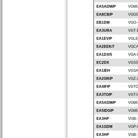
EA5ADM/P
VGMU
EA8CB/P
VGGC
EB1DM
VGO-
EA3URA
VGT-
EA1EV/P
VGLE
EA2EEK/7
VGCA
EA1DX/5
VGA-
EC2DX
VGSS
EA1IEH
VGSA
EA2GR/P
VGZ-
EA4IF/P
VGTO
EA3TO/P
VGT-
EA5ADM/P
VGMU
EA5IDG/P
VGMU
EA3HP
VGB-
EA1GDM
VGP-
EA3HP
VGB-