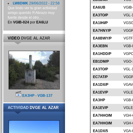
LW8DMK
29/06/2022 - 22:58
EA6UB
VGIB
Que lindo ver tu gran actividad
amigo querido !!! Abrazo muy
EA3TO/P
VGL-
fuerte desde el otro...
En
VGIB-024
por
EA6LU
EA1IHI/P
VGSG
EA7HNY/P
VGGR
VIDEO
DVGE AL AZAR
EA8BWY/P
VGTF
EA3EBN
VGB-
EA1HDD/P
VGPO
EB1DM/P
VGO-
EA3TO/P
VGL-
EC7AT/P
VGGR
EA1DX/P
VGAV
EA1EV/P
VGLE
EA3HP - VGB-137
EA3HP
VGB-
ACTIVIDAD
DVGE AL AZAR
EA1EV/P
VGLE
EA7HHO/M
VGH-
EA7HHO/M
VGH-
EA1DX/5
VGA-