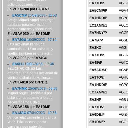
por tu forma de llevar las
EA3TO/P
VGL-
actividades,eres un f...
En
VGZA-200
por
EA3FNZ
EA5CMP/P
VGA-
EA5CMP
20/09/2023 - 11:53
EA1HDD/P
VGPO
Amigo Miguel Ángel no tengo
palabras para expresar mi
EC2AMN/1
VGLO
agradecimiento y sobre todo...
EA7HNY/P
VGGR
En
VGAV-030
por
EA1DMP
EA7JGU
19/09/2023 - 17:12
EA7IA/P
VGSE
Esta actividad tiene una
EA3KX
VGGI
caminata de 18km entre ida y
vuelta. También es una acti...
EA3TO/P
VGL-
En
VGJ-093
por
EA7JGU
EA4IF/P
VGTO
EA6LU
10/09/2023 - 17:36
FELICITACIONES Luc,
EA5ADM/P
VGAB
enhorabuena por la actividad de
EA3TO/2
VGHU
vértice, disfruta de Mallorca...
En
VGIB-010
por
ON7DQ
EA1HDD/P
VGPO
EA7HMK
25/08/2023 - 09:59
EC2AMN/1
VGLO
Miguel Angel Gracias a ti por
estar siempre atento a lo que
EA3HP
VGB-
necesitábamos, da g...
En
VGAV-156
por
EA1DMP
EA3TO/2
VGHU
EA1JAG
07/04/2023 - 10:56
EA6DB/P
VGIB
Vertice relativamente cercano a
Verín. Fácil acceso por la
EB1DM/P
VGO-
carretera que sube de...