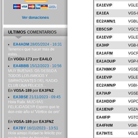
EA1EV/P
VGLE
EA1EA
VGS-
Ver donaciones
EC2AMN/1
VGBU
EB5CS/P
VGCS
ULTIMOS
COMENTARIOS
EA1EV/P
VGLE
EA4ADM
28/05/2024 - 16:31
EA3HP
VGB-
Tenemos que hacer mas de
EA1AF/M
VGCR
estas....
En
VGGU-173
por
EA4LO
EA1AOU/P
VGP-
EA4BBB
15/12/2023 - 10:56
EA7HMK/P
VGSE
MUY BUENAS. OS DESEO A
TODOS LOS AMIGOS Y
EA1EV/P
VGLE
SIMPATIZANTES DEL RADIO
EC2AMN/P
VGBI
CLUB UNA FELICES...
En
VGSA-189
por
EA3FNZ
EA7IA/P
VGSE
EA3BSE
21/11/2023 - 09:45
EA1HDD/P
VGPO
Hola Rafa. MUCHAS
FELICIDADES!!! Espero que te
EA1IEN/P
VGZA
den este año el 'Vértice de oro'
...
EA4IF/P
VGTO
En
VGSA-189
por
EA3FNZ
EA4FH/M
VGM-
EA7BY
16/11/2023 - 13:51
Hola amigo Rafael:te felicito por
EA7IHT/1
VGLE