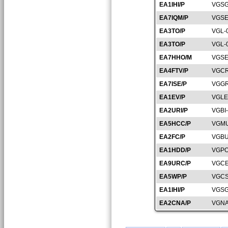
EA1IHI/P
VGSG
EA7IQM/P
VGSE
EA3TO/P
VGL-
EA3TO/P
VGL-
EA7HHO/M
VGSE
EA4FTV/P
VGCR
EA7ISE/P
VGGR
EA1EV/P
VGLE
EA2URI/P
VGBI
EA5HCC/P
VGMU
EA2FC/P
VGBU
EA1HDD/P
VGPO
EA9URC/P
VGCE
EA5WP/P
VGCS
EA1IHI/P
VGSG
EA2CNA/P
VGNA