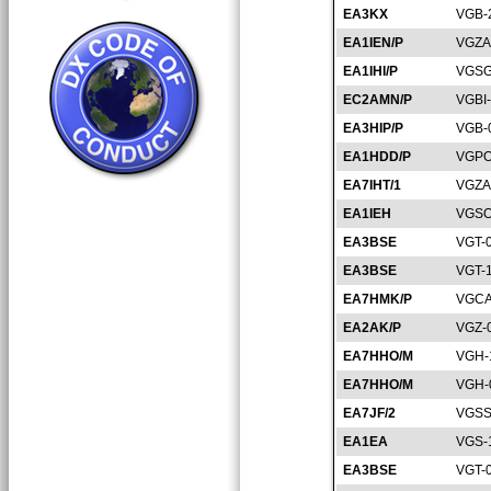
EA3KX
VGB-
EA1IEN/P
VGZA
EA1IHI/P
VGSG
EC2AMN/P
VGBI
EA3HIP/P
VGB-
EA1HDD/P
VGPO
EA7IHT/1
VGZA
EA1IEH
VGSO
EA3BSE
VGT-
EA3BSE
VGT-
EA7HMK/P
VGCA
EA2AK/P
VGZ-
EA7HHO/M
VGH-
EA7HHO/M
VGH-
EA7JF/2
VGSS
EA1EA
VGS-
EA3BSE
VGT-