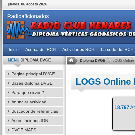
jueves, 06 agosto 2026
Radioaficionados
Inicio
Acerca del RCH
Actividades RCH
La sede del RCH
MENU
DIPLOMA DVGE
Diploma DVGE
LOGS Online
Pagina principal DVGE
LOGS Online
Bases diploma DVGE
Para que sirven?
Anunciar actividad
18.797
Ac
Buscador de referencias
Acreditaciones IGN
DVGE MAPS