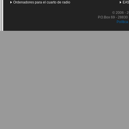
Ordenadores para el cuarto de radio
EA5
© 2006 - 
P.O.Box 69 - 28830
Política