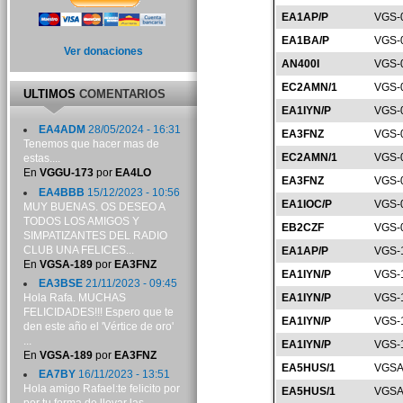
EA1AP/P
VGS-
EA1BA/P
VGS-
Ver donaciones
AN400I
VGS-
EC2AMN/1
VGS-
ULTIMOS
COMENTARIOS
EA1IYN/P
VGS-
EA4ADM
28/05/2024 - 16:31
EA3FNZ
VGS-
Tenemos que hacer mas de
EC2AMN/1
VGS-
estas....
En
VGGU-173
por
EA4LO
EA3FNZ
VGS-
EA4BBB
15/12/2023 - 10:56
EA1IOC/P
VGS-
MUY BUENAS. OS DESEO A
TODOS LOS AMIGOS Y
EB2CZF
VGS-
SIMPATIZANTES DEL RADIO
CLUB UNA FELICES...
EA1AP/P
VGS-
En
VGSA-189
por
EA3FNZ
EA1IYN/P
VGS-
EA3BSE
21/11/2023 - 09:45
Hola Rafa. MUCHAS
EA1IYN/P
VGS-
FELICIDADES!!! Espero que te
EA1IYN/P
VGS-
den este año el 'Vértice de oro'
...
EA1IYN/P
VGS-
En
VGSA-189
por
EA3FNZ
EA5HUS/1
VGSA
EA7BY
16/11/2023 - 13:51
Hola amigo Rafael:te felicito por
EA5HUS/1
VGSA