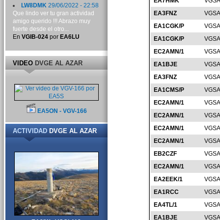
EA7HMK
VGSA
LW8DMK
29/06/2022 - 22:58
Que lindo ver tu gran actividad
EA3FNZ
VGSA
amigo querido !!! Abrazo muy
EA1CGK/P
VGSA
fuerte desde el otro...
En
VGIB-024
por
EA6LU
EA1CGK/P
VGSA
EC2AMN/1
VGSA
VIDEO
DVGE AL AZAR
EA1BJE
VGSA
EA3FNZ
VGSA
EA1CMS/P
VGSA
EC2AMN/1
VGSA
EA5ON - VGV-166
EC2AMN/1
VGSA
EC2AMN/1
VGSA
ACTIVIDAD
DVGE AL AZAR
EC2AMN/1
VGSA
EB2CZF
VGSA
EC2AMN/1
VGSA
EA2EEK/1
VGSA
EA1RCC
VGSA
EA4TL/1
VGSA
EA1BJE
VGSA