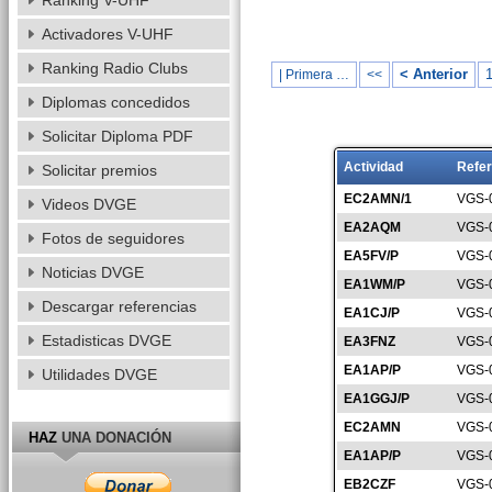
Ranking V-UHF
Activadores V-UHF
Ranking Radio Clubs
< Anterior
| Primera …
<<
Diplomas concedidos
Solicitar Diploma PDF
Actividad
Refer
Solicitar premios
EC2AMN/1
VGS-
Videos DVGE
EA2AQM
VGS-
Fotos de seguidores
EA5FV/P
VGS-
Noticias DVGE
EA1WM/P
VGS-
Descargar referencias
EA1CJ/P
VGS-
Estadisticas DVGE
EA3FNZ
VGS-
EA1AP/P
VGS-
Utilidades DVGE
EA1GGJ/P
VGS-
EC2AMN
VGS-
HAZ
UNA DONACIÓN
EA1AP/P
VGS-
EB2CZF
VGS-