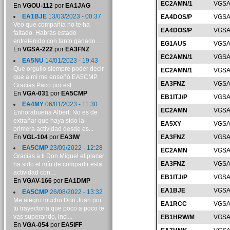
EC2AMN/1
VGSA
En
VGOU-112
por
EA1JAG
EA1BJE
13/03/2023 - 00:37
EA4DOS/P
VGSA
Veo que compañía no te ha
EA4DOS/P
VGSA
faltado. Habrás estado
entretenido con tanto ganado. ...
EG1AUS
VGSA
En
VGSA-222
por
EA3FNZ
EC2AMN/1
VGSA
EA5NU
14/01/2023 - 19:43
Que orgullo siempre poder decir
EC2AMN/1
VGSA
que a mí me enseñó EA5CMP.
EA3FNZ
VGSA
Gracias Paco por est...
En
VGA-031
por
EA5CMP
EB1ITJ/P
VGSA
EA4MY
06/01/2023 - 11:30
EC2AMN
VGSA
Enhorabuena Albert. No es de
extrañar que haya sido la
EA5XY
VGSA
primera actividad desde es...
En
VGL-104
por
EA3IW
EA3FNZ
VGSA
EA5CMP
23/09/2022 - 12:28
EC2AMN
VGSA
Gracias a ti Don Miguel el placer
EA3FNZ
VGSA
ha sido el mío de compartir esta
actividad con ...
EB1ITJ/P
VGSA
En
VGAV-166
por
EA1DMP
EA1BJE
VGSA
EA5CMP
26/08/2022 - 13:32
Me alegro mucho Don Juan por
EA1RCC
VGSA
tu trayectoria que poco a poco te
vas superando, incl...
EB1HRW/M
VGSA
En
VGA-054
por
EA5IFF