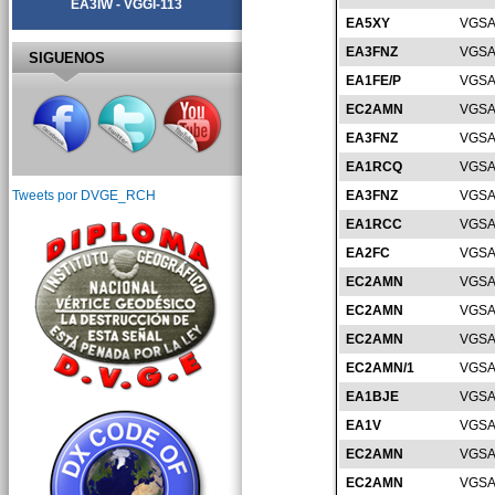
EA3IW - VGGI-113
EA5XY
VGSA
EA3FNZ
VGSA
SIGUENOS
EA1FE/P
VGSA
EC2AMN
VGSA
EA3FNZ
VGSA
EA1RCQ
VGSA
EA3FNZ
VGSA
Tweets por DVGE_RCH
EA1RCC
VGSA
EA2FC
VGSA
EC2AMN
VGSA
EC2AMN
VGSA
EC2AMN
VGSA
EC2AMN/1
VGSA
EA1BJE
VGSA
EA1V
VGSA
EC2AMN
VGSA
EC2AMN
VGSA