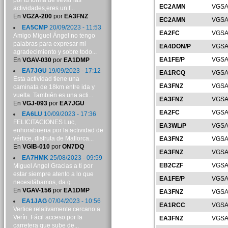
por tu forma de llevar las
EC2AMN
VGSA
actividades,eres un f...
En
VGZA-200
por
EA3FNZ
EC2AMN
VGSA
EA5CMP
20/09/2023 - 11:53
EA2FC
VGSA
Amigo Miguel Ángel no tengo
palabras para expresar mi
EA4DON/P
VGSA
agradecimiento y sobre todo...
EA1FE/P
VGSA
En
VGAV-030
por
EA1DMP
EA7JGU
19/09/2023 - 17:12
EA1RCQ
VGSA
Esta actividad tiene una
EA3FNZ
VGSA
caminata de 18km entre ida y
vuelta. También es una acti...
EA3FNZ
VGSA
En
VGJ-093
por
EA7JGU
EA2FC
VGSA
EA6LU
10/09/2023 - 17:36
FELICITACIONES Luc,
EA3WL/P
VGSA
enhorabuena por la actividad de
vértice, disfruta de Mallorca...
EA3FNZ
VGSA
En
VGIB-010
por
ON7DQ
EA3FNZ
VGSA
EA7HMK
25/08/2023 - 09:59
EB2CZF
VGSA
Miguel Angel Gracias a ti por
estar siempre atento a lo que
EA1FE/P
VGSA
necesitábamos, da g...
En
VGAV-156
por
EA1DMP
EA3FNZ
VGSA
EA1JAG
07/04/2023 - 10:56
EA1RCC
VGSA
Vertice relativamente cercano a
Verín. Fácil acceso por la
EA3FNZ
VGSA
carretera que sube de...