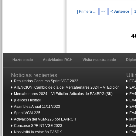
< Anterior
| Primera …
<<
4
Hazte socio
Actividades RCH
Visita nuestra sede
Dipl
Noticias recientes
Ult
Resultados Concurso Sprint VGE 2023
EC4
ATENCION: Cambio de día del Mercahenares 2024 – VI Edición
EA5
Mercahenares 2024 – VI Edición: Artículos de EA4BPG (SK)
EA4
¡Felices Fiestas!
EA4
Asamblea Anual 11/11/2023
EA4
Sprint VGM-225
EA4
Activación del VGM-225 por EA4RCH
jai
Concurso SPRINT VGE 2023
Jai
Nos visitó la estación EA5DK
EA4