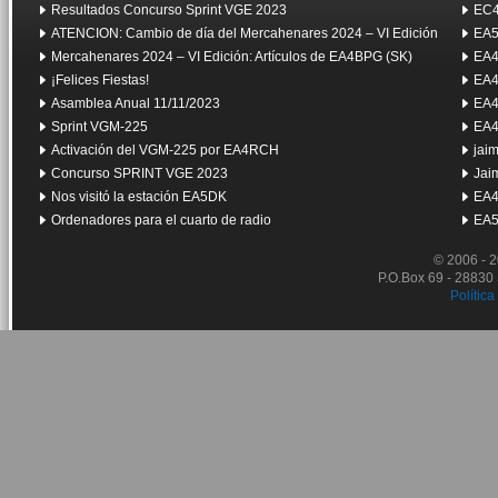
Resultados Concurso Sprint VGE 2023
EC4
ATENCION: Cambio de día del Mercahenares 2024 – VI Edición
EA5
Mercahenares 2024 – VI Edición: Artículos de EA4BPG (SK)
EA4
¡Felices Fiestas!
EA4
Asamblea Anual 11/11/2023
EA4
Sprint VGM-225
EA4
Activación del VGM-225 por EA4RCH
jai
Concurso SPRINT VGE 2023
Jai
Nos visitó la estación EA5DK
EA4
Ordenadores para el cuarto de radio
EA5
© 2006 - 
P.O.Box 69 - 28830
Política