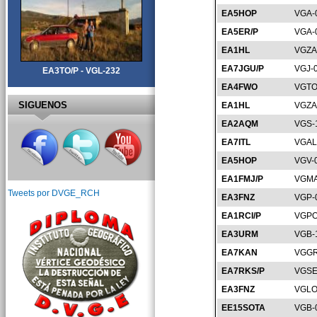
EA5HOP
VGA-
EA5ER/P
VGA-
EA1HL
VGZA
EA7JGU/P
VGJ-
EA3TO/P - VGL-232
EA4FWO
VGTO
SIGUENOS
EA1HL
VGZA
EA2AQM
VGS-
EA7ITL
VGAL
EA5HOP
VGV-
EA1FMJ/P
VGMA
Tweets por DVGE_RCH
EA3FNZ
VGP-
EA1RCI/P
VGPO
EA3URM
VGB-
EA7KAN
VGGR
EA7RKS/P
VGSE
EA3FNZ
VGLO
EE15SOTA
VGB-