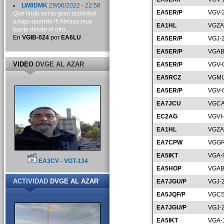
LW8DMK
29/06/2022 - 22:58
EA5ER/P
VGV-
Que lindo ver tu gran actividad
amigo querido !!! Abrazo muy
EA1HL
VGZA
fuerte desde el otro...
En
VGIB-024
por
EA6LU
EA5ER/P
VGJ-
EA5ER/P
VGAB
VIDEO
DVGE AL AZAR
EA5ER/P
VGV-
EA5RCZ
VGMU
EA5ER/P
VGV-
EA7JCU
VGCA
EC2AG
VGVI
EA1HL
VGZA
EA7CPW
VGGR
EA5IKT
VGA-
EA3CV - VGT-134
EA5HOP
VGAB
ACTIVIDAD
DVGE AL AZAR
EA7JGU/P
VGJ-
EA5JQF/P
VGCS
EA7JGU/P
VGJ-
EA5IKT
VGA-