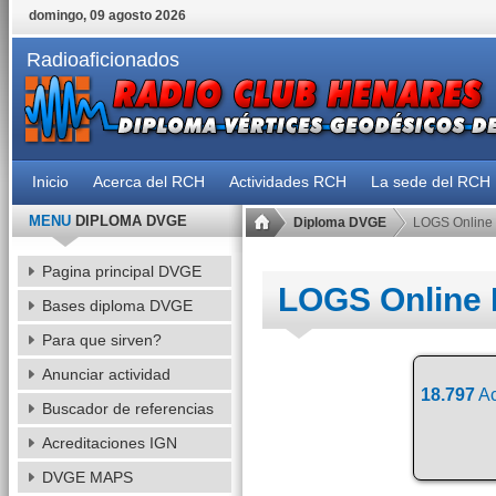
domingo, 09 agosto 2026
Radioaficionados
Inicio
Acerca del RCH
Actividades RCH
La sede del RCH
MENU
DIPLOMA DVGE
Diploma DVGE
LOGS Online
Pagina principal DVGE
LOGS Online
Bases diploma DVGE
Para que sirven?
Anunciar actividad
18.797
Ac
Buscador de referencias
Acreditaciones IGN
DVGE MAPS