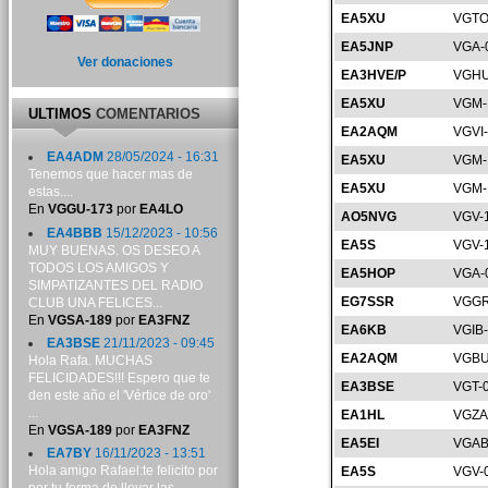
EA5XU
VGTO
EA5JNP
VGA-
Ver donaciones
EA3HVE/P
VGHU
EA5XU
VGM-
ULTIMOS
COMENTARIOS
EA2AQM
VGVI
EA4ADM
28/05/2024 - 16:31
EA5XU
VGM-
Tenemos que hacer mas de
EA5XU
VGM-
estas....
En
VGGU-173
por
EA4LO
AO5NVG
VGV-
EA4BBB
15/12/2023 - 10:56
EA5S
VGV-
MUY BUENAS. OS DESEO A
TODOS LOS AMIGOS Y
EA5HOP
VGA-
SIMPATIZANTES DEL RADIO
EG7SSR
VGGR
CLUB UNA FELICES...
En
VGSA-189
por
EA3FNZ
EA6KB
VGIB
EA3BSE
21/11/2023 - 09:45
EA2AQM
VGBU
Hola Rafa. MUCHAS
FELICIDADES!!! Espero que te
EA3BSE
VGT-
den este año el 'Vértice de oro'
...
EA1HL
VGZA
En
VGSA-189
por
EA3FNZ
EA5EI
VGAB
EA7BY
16/11/2023 - 13:51
Hola amigo Rafael:te felicito por
EA5S
VGV-