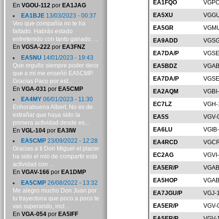
EA1FQO
VGPO
En
VGOU-112
por
EA1JAG
EA5XU
VGGU
EA1BJE
13/03/2023 - 00:37
Veo que compañía no te ha
EA5GR
VGMU
faltado. Habrás estado
entretenido con tanto ganado. ...
EA9ADD
VGSG
En
VGSA-222
por
EA3FNZ
EA7DA/P
VGSE
EA5NU
14/01/2023 - 19:43
Que orgullo siempre poder decir
EA5BDZ
VGAB
que a mí me enseñó EA5CMP.
EA7DA/P
VGSE
Gracias Paco por est...
En
VGA-031
por
EA5CMP
EA2AQM
VGBI
EA4MY
06/01/2023 - 11:30
EC7LZ
VGH-
Enhorabuena Albert. No es de
extrañar que haya sido la
EA5S
VGV-
primera actividad desde es...
EA6LU
VGIB
En
VGL-104
por
EA3IW
EA5CMP
23/09/2022 - 12:28
EA4RCD
VGCR
Gracias a ti Don Miguel el placer
EC2AG
VGVI
ha sido el mío de compartir esta
actividad con ...
EA5ER/P
VGAB
En
VGAV-166
por
EA1DMP
EA5HOP
VGAB
EA5CMP
26/08/2022 - 13:32
Me alegro mucho Don Juan por
EA7JGU/P
VGJ-
tu trayectoria que poco a poco te
EA5ER/P
VGV-
vas superando, incl...
En
VGA-054
por
EA5IFF
EA5ER/P
VGV-