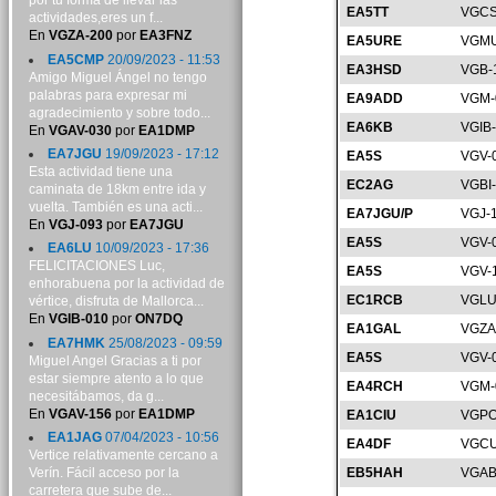
por tu forma de llevar las
EA5TT
VGCS
actividades,eres un f...
En
VGZA-200
por
EA3FNZ
EA5URE
VGMU
EA5CMP
20/09/2023 - 11:53
EA3HSD
VGB-
Amigo Miguel Ángel no tengo
palabras para expresar mi
EA9ADD
VGM-
agradecimiento y sobre todo...
EA6KB
VGIB
En
VGAV-030
por
EA1DMP
EA7JGU
19/09/2023 - 17:12
EA5S
VGV-
Esta actividad tiene una
EC2AG
VGBI
caminata de 18km entre ida y
vuelta. También es una acti...
EA7JGU/P
VGJ-
En
VGJ-093
por
EA7JGU
EA5S
VGV-
EA6LU
10/09/2023 - 17:36
FELICITACIONES Luc,
EA5S
VGV-
enhorabuena por la actividad de
EC1RCB
VGLU
vértice, disfruta de Mallorca...
En
VGIB-010
por
ON7DQ
EA1GAL
VGZA
EA7HMK
25/08/2023 - 09:59
EA5S
VGV-
Miguel Angel Gracias a ti por
estar siempre atento a lo que
EA4RCH
VGM-
necesitábamos, da g...
En
VGAV-156
por
EA1DMP
EA1CIU
VGPO
EA1JAG
07/04/2023 - 10:56
EA4DF
VGCU
Vertice relativamente cercano a
Verín. Fácil acceso por la
EB5HAH
VGAB
carretera que sube de...