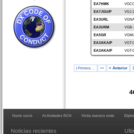
EA7HMK
VGCO
EA7JGU/P
VGJ-
EA3URL
VGNA
EA3URM
VGB-
EA5GR
VGMU
EA3AKA/P
VGT-
EA3AKA/P
VGT-
< Anterior
| Primera …
<<
4
Hazte socio
Actividades RCH
Visita nuestra sede
Dipl
Noticias recientes
Ult