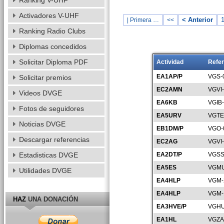
Ranking V-UHF
Activadores V-UHF
< Anterior
| Primera …
<<
Ranking Radio Clubs
Diplomas concedidos
Solicitar Diploma PDF
Actividad
Refer
EA1AP/P
VGS-
Solicitar premios
EC2AMN
VGVI
Videos DVGE
EA6KB
VGIB
Fotos de seguidores
EA5URV
VGTE
Noticias DVGE
EB1DM/P
VGO-
Descargar referencias
EC2AG
VGVI
Estadisticas DVGE
EA2DT/P
VGSS
EA5ES
VGMU
Utilidades DVGE
EA4HLP
VGM-
EA4HLP
VGM-
HAZ
UNA DONACIÓN
EA3HVE/P
VGHU
EA1HL
VGZA