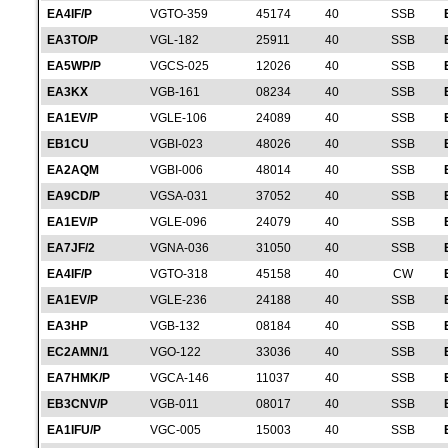
EA4IF/P
VGTO-359
45174
40
SSB
EA3TO/P
VGL-182
25911
40
SSB
EA5WP/P
VGCS-025
12026
40
SSB
EA3KX
VGB-161
08234
40
SSB
EA1EV/P
VGLE-106
24089
40
SSB
EB1CU
VGBI-023
48026
40
SSB
EA2AQM
VGBI-006
48014
40
SSB
EA9CD/P
VGSA-031
37052
40
SSB
EA1EV/P
VGLE-096
24079
40
SSB
EA7JF/2
VGNA-036
31050
40
SSB
EA4IF/P
VGTO-318
45158
40
CW
EA1EV/P
VGLE-236
24188
40
SSB
EA3HP
VGB-132
08184
40
SSB
EC2AMN/1
VGO-122
33036
40
SSB
EA7HMK/P
VGCA-146
11037
40
SSB
EB3CNV/P
VGB-011
08017
40
SSB
EA1IFU/P
VGC-005
15003
40
SSB