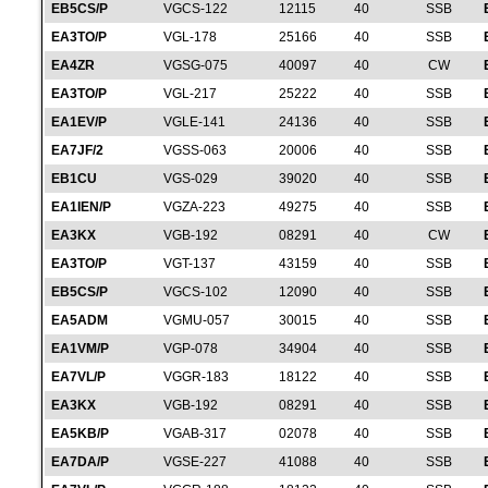
EB5CS/P
VGCS-122
12115
40
SSB
EA3TO/P
VGL-178
25166
40
SSB
EA4ZR
VGSG-075
40097
40
CW
EA3TO/P
VGL-217
25222
40
SSB
EA1EV/P
VGLE-141
24136
40
SSB
EA7JF/2
VGSS-063
20006
40
SSB
EB1CU
VGS-029
39020
40
SSB
EA1IEN/P
VGZA-223
49275
40
SSB
EA3KX
VGB-192
08291
40
CW
EA3TO/P
VGT-137
43159
40
SSB
EB5CS/P
VGCS-102
12090
40
SSB
EA5ADM
VGMU-057
30015
40
SSB
EA1VM/P
VGP-078
34904
40
SSB
EA7VL/P
VGGR-183
18122
40
SSB
EA3KX
VGB-192
08291
40
SSB
EA5KB/P
VGAB-317
02078
40
SSB
EA7DA/P
VGSE-227
41088
40
SSB