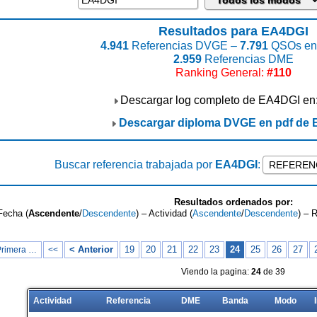
Resultados para EA4DGI
4.941
Referencias DVGE –
7.791
QSOs enc
2.959
Referencias DME
Ranking General:
#110
Descargar log completo de EA4DGI en
Descargar diploma DVGE en pdf de
Buscar referencia trabajada por
EA4DGI
:
Resultados ordenados por:
Fecha (
Ascendente
/
Descendente
) – Actividad (
Ascendente
/
Descendente
) – 
< Anterior
19
20
21
22
23
24
25
26
27
Primera …
<<
Viendo la pagina:
24
de 39
Actividad
Referencia
DME
Banda
Modo