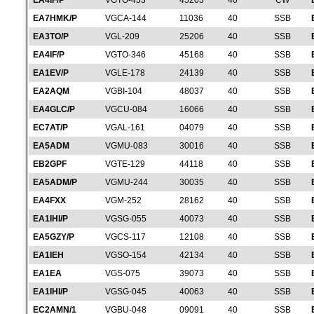
EA4IF/P
VGTO-433
45203
40
CW
EA7HMK/P
VGCA-144
11036
40
SSB
EA3TO/P
VGL-209
25206
40
SSB
EA4IF/P
VGTO-346
45168
40
SSB
EA1EV/P
VGLE-178
24139
40
SSB
EA2AQM
VGBI-104
48037
40
SSB
EA4GLC/P
VGCU-084
16066
40
SSB
EC7AT/P
VGAL-161
04079
40
SSB
EA5ADM
VGMU-083
30016
40
SSB
EB2GPF
VGTE-129
44118
40
SSB
EA5ADM/P
VGMU-244
30035
40
SSB
EA4FXX
VGM-252
28162
40
SSB
EA1IHI/P
VGSG-055
40073
40
SSB
EA5GZY/P
VGCS-117
12108
40
SSB
EA1IEH
VGSO-154
42134
40
SSB
EA1EA
VGS-075
39073
40
SSB
EA1IHI/P
VGSG-045
40063
40
SSB
EC2AMN/1
VGBU-048
09091
40
SSB