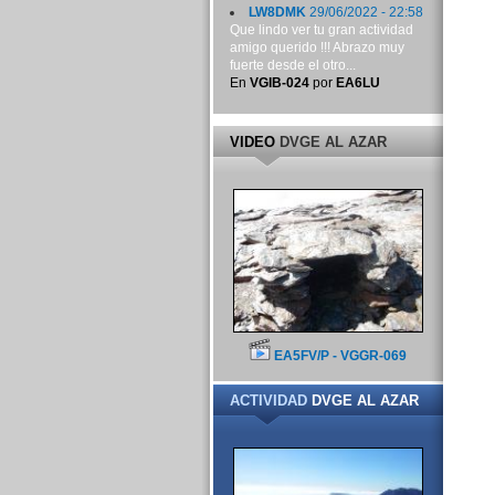
LW8DMK
29/06/2022 - 22:58
Que lindo ver tu gran actividad
amigo querido !!! Abrazo muy
fuerte desde el otro...
En
VGIB-024
por
EA6LU
VIDEO
DVGE AL AZAR
EA5FV/P - VGGR-069
ACTIVIDAD
DVGE AL AZAR