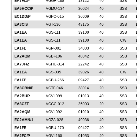
EA7VL/P
VGGR-188
18122
40
SSB
EA5HCC/P
VGMU-134
30024
40
SSB
EC1DD/P
VGPO-015
36009
40
SSB
EA3CIS
VGT-130
43175
40
SSB
EA1EA
VGS-111
39100
40
SSB
EA1EA
VGS-111
39100
40
CW
EA1FE
VGP-001
34003
40
SSB
EA2AQM
VGBI-106
48042
40
SSB
EA7JF/2
VGHU-314
22242
40
SSB
EA1EA
VGS-035
39026
40
CW
EA1FE
VGBU-266
09427
40
SSB
EA8CBN/P
VGTF-046
38014
20
SSB
EA2BUR
VGVI-099
01013
40
SSB
EA8CZT
VGGC-012
35003
20
SSB
EA2AQM
VGVI-092
01010
40
SSB
EC2AMN/1
VGZA-028
49036
40
SSB
EA1FE
VGBU-270
09427
40
SSB
EA2FC/P
VGVI-160
01053
40
SSB