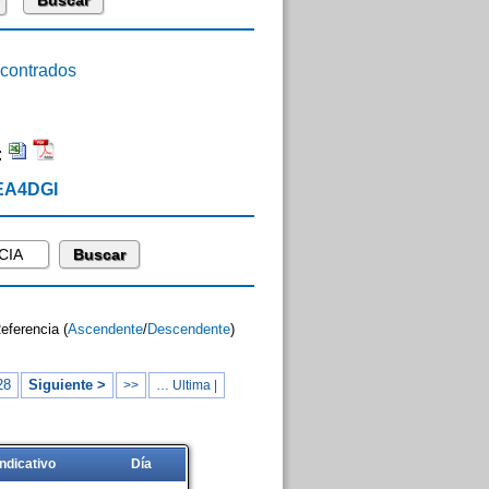
ontrados
:
 EA4DGI
Referencia (
Ascendente
/
Descendente
)
28
Siguiente >
>>
… Ultima |
Indicativo
Día