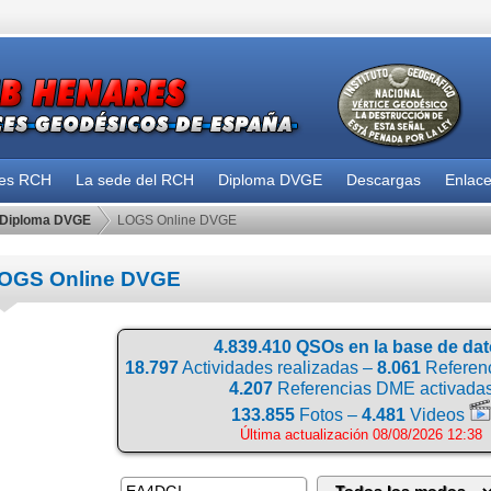
des RCH
La sede del RCH
Diploma DVGE
Descargas
Enlac
Diploma DVGE
LOGS Online DVGE
OGS Online DVGE
4.839.410 QSOs en la base de da
18.797
Actividades realizadas –
8.061
Referenc
4.207
Referencias DME activada
133.855
Fotos –
4.481
Videos
Última actualización 08/08/2026 12:38