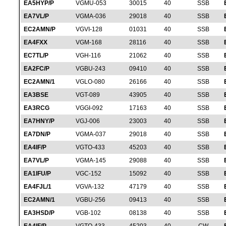
EA5HYP/P
VGMU-053
30015
40
SSB
EA7VL/P
VGMA-036
29018
40
SSB
EC2AMN/P
VGVI-128
01031
40
SSB
EA4FXX
VGM-168
28116
40
SSB
EC7TL/P
VGH-116
21062
40
SSB
EA2FC/P
VGBU-243
09410
40
SSB
EC2AMN/1
VGLO-080
26166
40
SSB
EA3BSE
VGT-089
43905
40
SSB
EA3RCG
VGGI-092
17163
40
SSB
EA7HNY/P
VGJ-006
23003
40
SSB
EA7DN/P
VGMA-037
29018
40
SSB
EA4IF/P
VGTO-433
45203
40
SSB
EA7VL/P
VGMA-145
29088
40
SSB
EA1IFU/P
VGC-152
15092
40
SSB
EA4FJL/1
VGVA-132
47179
40
SSB
EC2AMN/1
VGBU-256
09413
40
SSB
EA3HSD/P
VGB-102
08138
40
SSB