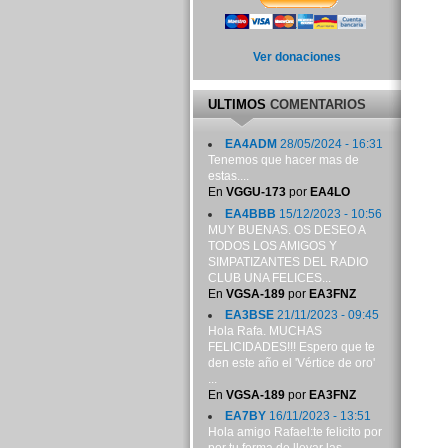
Ver donaciones
ULTIMOS
COMENTARIOS
EA4ADM
28/05/2024 - 16:31
Tenemos que hacer mas de
estas....
En
VGGU-173
por
EA4LO
EA4BBB
15/12/2023 - 10:56
MUY BUENAS. OS DESEO A
TODOS LOS AMIGOS Y
SIMPATIZANTES DEL RADIO
CLUB UNA FELICES...
En
VGSA-189
por
EA3FNZ
EA3BSE
21/11/2023 - 09:45
Hola Rafa. MUCHAS
FELICIDADES!!! Espero que te
den este año el 'Vértice de oro'
...
En
VGSA-189
por
EA3FNZ
EA7BY
16/11/2023 - 13:51
Hola amigo Rafael:te felicito por