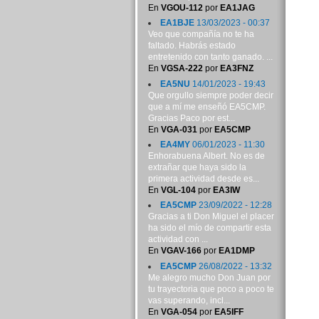
En
VGOU-112
por
EA1JAG
EA1BJE
13/03/2023 - 00:37
Veo que compañía no te ha
faltado. Habrás estado
entretenido con tanto ganado. ...
En
VGSA-222
por
EA3FNZ
EA5NU
14/01/2023 - 19:43
Que orgullo siempre poder decir
que a mí me enseñó EA5CMP.
Gracias Paco por est...
En
VGA-031
por
EA5CMP
EA4MY
06/01/2023 - 11:30
Enhorabuena Albert. No es de
extrañar que haya sido la
primera actividad desde es...
En
VGL-104
por
EA3IW
EA5CMP
23/09/2022 - 12:28
Gracias a ti Don Miguel el placer
ha sido el mío de compartir esta
actividad con ...
En
VGAV-166
por
EA1DMP
EA5CMP
26/08/2022 - 13:32
Me alegro mucho Don Juan por
tu trayectoria que poco a poco te
vas superando, incl...
En
VGA-054
por
EA5IFF