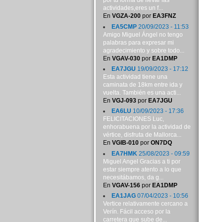
por tu forma de llevar las
actividades,eres un f...
En
VGZA-200
por
EA3FNZ
EA5CMP
20/09/2023 - 11:53
Amigo Miguel Ángel no tengo
palabras para expresar mi
agradecimiento y sobre todo...
En
VGAV-030
por
EA1DMP
EA7JGU
19/09/2023 - 17:12
Esta actividad tiene una
caminata de 18km entre ida y
vuelta. También es una acti...
En
VGJ-093
por
EA7JGU
EA6LU
10/09/2023 - 17:36
FELICITACIONES Luc,
enhorabuena por la actividad de
vértice, disfruta de Mallorca...
En
VGIB-010
por
ON7DQ
EA7HMK
25/08/2023 - 09:59
Miguel Angel Gracias a ti por
estar siempre atento a lo que
necesitábamos, da g...
En
VGAV-156
por
EA1DMP
EA1JAG
07/04/2023 - 10:56
Vertice relativamente cercano a
Verín. Fácil acceso por la
carretera que sube de...