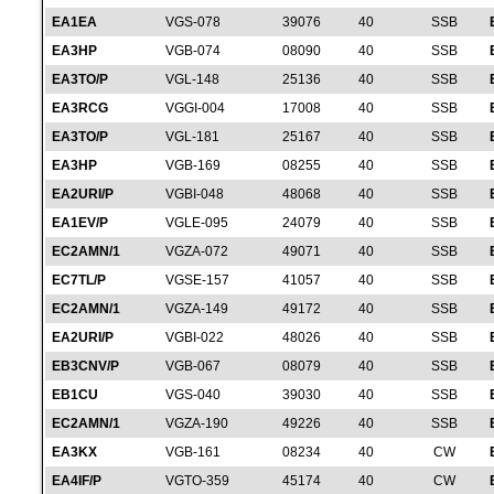
EA1EA
VGS-078
39076
40
SSB
EA3HP
VGB-074
08090
40
SSB
EA3TO/P
VGL-148
25136
40
SSB
EA3RCG
VGGI-004
17008
40
SSB
EA3TO/P
VGL-181
25167
40
SSB
EA3HP
VGB-169
08255
40
SSB
EA2URI/P
VGBI-048
48068
40
SSB
EA1EV/P
VGLE-095
24079
40
SSB
EC2AMN/1
VGZA-072
49071
40
SSB
EC7TL/P
VGSE-157
41057
40
SSB
EC2AMN/1
VGZA-149
49172
40
SSB
EA2URI/P
VGBI-022
48026
40
SSB
EB3CNV/P
VGB-067
08079
40
SSB
EB1CU
VGS-040
39030
40
SSB
EC2AMN/1
VGZA-190
49226
40
SSB
EA3KX
VGB-161
08234
40
CW
EA4IF/P
VGTO-359
45174
40
CW