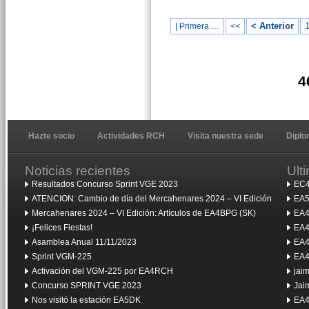
< Anterior
| Primera …
<<
4
Hazte socio
Actividades RCH
Visita nuestra sede
Dipl
Noticias recientes
Ult
Resultados Concurso Sprint VGE 2023
EC4
ATENCION: Cambio de día del Mercahenares 2024 – VI Edición
EA5
Mercahenares 2024 – VI Edición: Artículos de EA4BPG (SK)
EA4
¡Felices Fiestas!
EA4
Asamblea Anual 11/11/2023
EA4
Sprint VGM-225
EA4
Activación del VGM-225 por EA4RCH
jai
Concurso SPRINT VGE 2023
Jai
Nos visitó la estación EA5DK
EA4