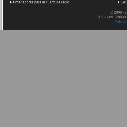
Ordenadores para el cuarto de radio
EA5
© 2006 - 
P.O.Box 69 - 28830
Política