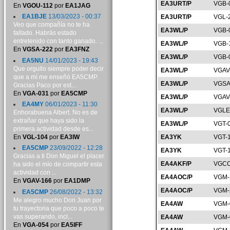
EA3URT/P
VGB-
En
VGOU-112
por
EA1JAG
EA1BJE
13/03/2023 - 00:37
EA3URT/P
VGL-
Veo que compañía no te ha
EA3WL/P
VGB-
faltado. Habrás estado
entretenido con tanto ganado. ...
EA3WL/P
VGB-
En
VGSA-222
por
EA3FNZ
EA3WL/P
VGB-
EA5NU
14/01/2023 - 19:43
Que orgullo siempre poder decir
EA3WL/P
VGAV
que a mí me enseñó EA5CMP.
EA3WL/P
VGSA
Gracias Paco por est...
En
VGA-031
por
EA5CMP
EA3WL/P
VGAV
EA4MY
06/01/2023 - 11:30
EA3WL/P
VGLE
Enhorabuena Albert. No es de
extrañar que haya sido la
EA3WL/P
VGT-
primera actividad desde es...
En
VGL-104
por
EA3IW
EA3YK
VGT-
EA5CMP
23/09/2022 - 12:28
EA3YK
VGT-
Gracias a ti Don Miguel el placer
EA4AKF/P
VGCC
ha sido el mío de compartir esta
actividad con ...
EA4AOC/P
VGM-
En
VGAV-166
por
EA1DMP
EA4AOC/P
VGM-
EA5CMP
26/08/2022 - 13:32
Me alegro mucho Don Juan por
EA4AW
VGM-
tu trayectoria que poco a poco te
vas superando, incl...
EA4AW
VGM-
En
VGA-054
por
EA5IFF