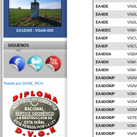
EA4DE
VGGU
EA4DE
VGGU
EA4DE
VGGU
EA4DEC
VGM-
EA1DX/5 - VGAB-050
EA4DF
VGCU
SIGUENOS
EA4DF
VGCU
EA4DGA
VGBA
EA4DH
VGM-
EA4DH
VGM-
EA4DON/P
VGAV
Tweets por DVGE_RCH
EA4DON/P
VGAV
EA4DON/P
VGM-
EA4DON/P
VGNA
EA4DON/P
VGNA
EA4DON/P
VGTE
EA4DON/P
VGM-
EA4DON/P
VGAV