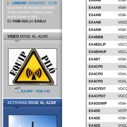
EA4AW
VGM-
LW8DMK
29/06/2022 - 22:58
Que lindo ver tu gran actividad
EA4AW
VGM-
amigo querido !!! Abrazo muy
EA4AW
VGM-
fuerte desde el otro...
En
VGIB-024
por
EA6LU
EA4AW
VGSG
EA4AW
VGM-
VIDEO
DVGE AL AZAR
EA4BBB
VGCC
EA4BDL/P
VGCC
EA4BHK/P
VGCU
EA4BT
VGM-
EA4CPD
VGAL
EA4CPD
VGAL
EA4CPD
VGAL
EA4CPD/7
VGCO
EA3RP - VGB-142
EA4CPD/7
VGCO
ACTIVIDAD
DVGE AL AZAR
EA4DDW/P
VGM-
EA4DE
VGTF
EA4DE
VGM-
EA4DE
VGGU