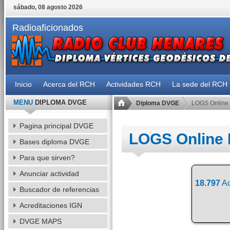
sábado, 08 agosto 2026
Radioaficionados
Inicio
Acerca del RCH
Actividades RCH
La sede del RCH
MENU
DIPLOMA DVGE
Diploma DVGE
LOGS Online
Pagina principal DVGE
LOGS Online
Bases diploma DVGE
Para que sirven?
Anunciar actividad
18.797
Ac
Buscador de referencias
Acreditaciones IGN
DVGE MAPS