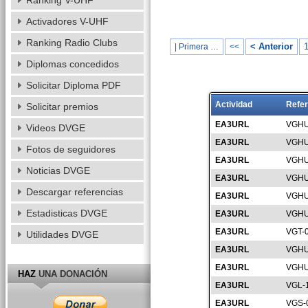
Ranking V-UHF
Activadores V-UHF
Ranking Radio Clubs
< Anterior
| Primera …
<<
Diplomas concedidos
Solicitar Diploma PDF
Actividad
Refer
Solicitar premios
EA3URL
VGHU
Videos DVGE
EA3URL
VGHU
Fotos de seguidores
EA3URL
VGHU
Noticias DVGE
EA3URL
VGHU
Descargar referencias
EA3URL
VGHU
Estadisticas DVGE
EA3URL
VGHU
EA3URL
VGT-
Utilidades DVGE
EA3URL
VGHU
EA3URL
VGHU
HAZ
UNA DONACIÓN
EA3URL
VGL-
EA3URL
VGS-