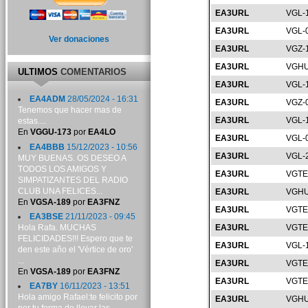
EA3URL
VGL-
EA3URL
VGL-
Ver donaciones
EA3URL
VGZ-
EA3URL
VGHU
ULTIMOS
COMENTARIOS
EA3URL
VGL-
EA4ADM
28/05/2024 - 16:31
EA3URL
VGZ-
Tenemos que hacer mas de
EA3URL
VGL-
estas....
En
VGGU-173
por
EA4LO
EA3URL
VGL-
EA4BBB
15/12/2023 - 10:56
EA3URL
VGL-
MUY BUENAS. OS DESEO A
TODOS LOS AMIGOS Y
EA3URL
VGTE
SIMPATIZANTES DEL RADIO
CLUB UNA FELICES...
EA3URL
VGHU
En
VGSA-189
por
EA3FNZ
EA3URL
VGTE
EA3BSE
21/11/2023 - 09:45
Hola Rafa. MUCHAS
EA3URL
VGTE
FELICIDADES!!! Espero que te
EA3URL
VGL-
den este año el 'Vértice de oro'
...
EA3URL
VGTE
En
VGSA-189
por
EA3FNZ
EA3URL
VGTE
EA7BY
16/11/2023 - 13:51
Hola amigo Rafael:te felicito por
EA3URL
VGHU