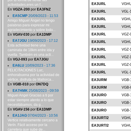
por tu forma de llevar las
EA3URL
VGHU
actividades,eres un f...
En
VGZA-200
por
EA3FNZ
EA3URL
VGL-
EA5CMP
20/09/2023 - 11:53
EA3URL
VGHU
Amigo Miguel Ángel no tengo
palabras para expresar mi
EA3URL
VGHU
agradecimiento y sobre todo...
EA3URL
VGZ-
En
VGAV-030
por
EA1DMP
EA7JGU
19/09/2023 - 17:12
EA3URL
VGHU
Esta actividad tiene una
EA3URL
VGZ-
caminata de 18km entre ida y
vuelta. También es una acti...
EA3URL
VGZ-
En
VGJ-093
por
EA7JGU
EA3URL
VGZ-
EA6LU
10/09/2023 - 17:36
FELICITACIONES Luc,
EA3URL
VGL-
enhorabuena por la actividad de
vértice, disfruta de Mallorca...
EA3URM
VGB-
En
VGIB-010
por
ON7DQ
EA3URM
VGB-
EA7HMK
25/08/2023 - 09:59
EA3URO
VGB-
Miguel Angel Gracias a ti por
estar siempre atento a lo que
EA3URO
VGB-
necesitábamos, da g...
En
VGAV-156
por
EA1DMP
EA3URO
VGB-
EA1JAG
07/04/2023 - 10:56
EA3URT/2
VGHU
Vertice relativamente cercano a
Verín. Fácil acceso por la
EA3URT/2
VGHU
carretera que sube de...