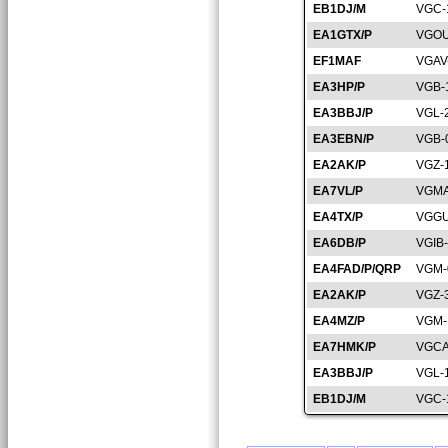
EB1DJ/M
VGC-
EA1GTX/P
VGOU
EF1MAF
VGAV
EA3HP/P
VGB-
EA3BBJ/P
VGL-
EA3EBN/P
VGB-
EA2AK/P
VGZ-
EA7VL/P
VGMA
EA4TX/P
VGGU
EA6DB/P
VGIB
EA4FAD/P/QRP
VGM-
EA2AK/P
VGZ-
EA4MZ/P
VGM-
EA7HMK/P
VGCA
EA3BBJ/P
VGL-
EB1DJ/M
VGC-