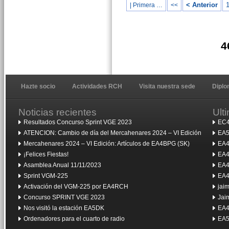
< Anterior
| Primera …
<<
4
Hazte socio
Actividades RCH
Visita nuestra sede
Dipl
Noticias recientes
Ult
Resultados Concurso Sprint VGE 2023
EC4
ATENCION: Cambio de día del Mercahenares 2024 – VI Edición
EA5
Mercahenares 2024 – VI Edición: Artículos de EA4BPG (SK)
EA4
¡Felices Fiestas!
EA4
Asamblea Anual 11/11/2023
EA4
Sprint VGM-225
EA4
Activación del VGM-225 por EA4RCH
jai
Concurso SPRINT VGE 2023
Jai
Nos visitó la estación EA5DK
EA4
Ordenadores para el cuarto de radio
EA5