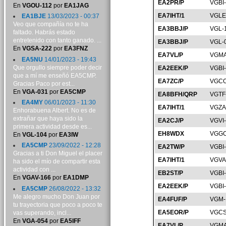
EA2PR/P
VGBI
En
VGOU-112
por
EA1JAG
EA7IHT/1
VGLE
EA1BJE
13/03/2023 - 00:37
Veo que compañía no te ha
EA3BBJ/P
VGL-
faltado. Habrás estado
entretenido con tanto ganado. ...
EA3BBJ/P
VGL-
En
VGSA-222
por
EA3FNZ
EA7VL/P
VGMA
EA5NU
14/01/2023 - 19:43
Que orgullo siempre poder decir
EA2EEK/P
VGBI
que a mí me enseñó EA5CMP.
EA7ZC/P
VGCO
Gracias Paco por est...
En
VGA-031
por
EA5CMP
EA8BFH/QRP
VGTF
EA4MY
06/01/2023 - 11:30
EA7IHT/1
VGZA
Enhorabuena Albert. No es de
extrañar que haya sido la
EA2CJ/P
VGVI
primera actividad desde es...
EH8WDX
VGGC
En
VGL-104
por
EA3IW
EA5CMP
23/09/2022 - 12:28
EA2TW/P
VGBI
Gracias a ti Don Miguel el placer
EA7IHT/1
VGVA
ha sido el mío de compartir esta
actividad con ...
EB2ST/P
VGBI
En
VGAV-166
por
EA1DMP
EA2EEK/P
VGBI
EA5CMP
26/08/2022 - 13:32
Me alegro mucho Don Juan por
EA4FUF/P
VGM-
tu trayectoria que poco a poco te
EA5EOR/P
VGCS
vas superando, incl...
En
VGA-054
por
EA5IFF
EA7VL/P
VGMA