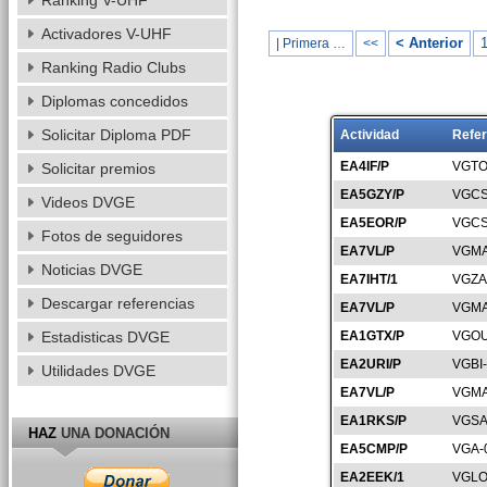
Ranking V-UHF
Activadores V-UHF
< Anterior
| Primera …
<<
Ranking Radio Clubs
Diplomas concedidos
Solicitar Diploma PDF
Actividad
Refer
EA4IF/P
VGTO
Solicitar premios
EA5GZY/P
VGCS
Videos DVGE
EA5EOR/P
VGCS
Fotos de seguidores
EA7VL/P
VGMA
Noticias DVGE
EA7IHT/1
VGZA
Descargar referencias
EA7VL/P
VGMA
Estadisticas DVGE
EA1GTX/P
VGOU
EA2URI/P
VGBI
Utilidades DVGE
EA7VL/P
VGMA
EA1RKS/P
VGSA
HAZ
UNA DONACIÓN
EA5CMP/P
VGA-
EA2EEK/1
VGLO