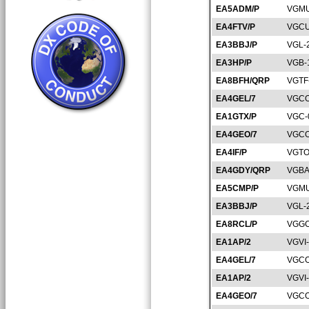
EA5ADM/P
VGMU
EA4FTV/P
VGCU
EA3BBJ/P
VGL-
EA3HP/P
VGB-
EA8BFH/QRP
VGTF
EA4GEL/7
VGCO
EA1GTX/P
VGC-
EA4GEO/7
VGCO
EA4IF/P
VGTO
EA4GDY/QRP
VGBA
EA5CMP/P
VGMU
EA3BBJ/P
VGL-
EA8RCL/P
VGGC
EA1AP/2
VGVI
EA4GEL/7
VGCO
EA1AP/2
VGVI
EA4GEO/7
VGCO