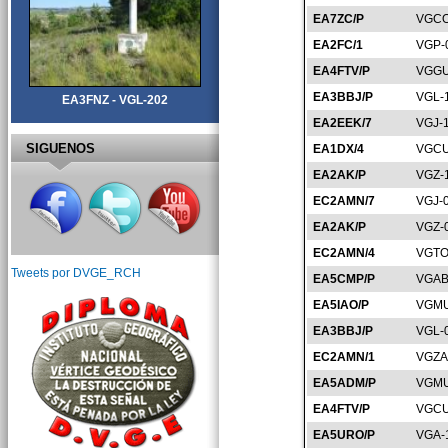
EA7ZC/P
VGCO
EA2FC/1
VGP-
EA4FTV/P
VGGU
EA3BBJ/P
VGL-
EA3FNZ - VGL-202
EA2EEK/7
VGJ-
SIGUENOS
EA1DX/4
VGCU
EA2AK/P
VGZ-
EC2AMN/7
VGJ-
EA2AK/P
VGZ-
EC2AMN/4
VGTO
Tweets por DVGE_RCH
EA5CMP/P
VGAB
EA5IAO/P
VGMU
EA3BBJ/P
VGL-
EC2AMN/1
VGZA
EA5ADM/P
VGMU
EA4FTV/P
VGCU
EA5URO/P
VGA-