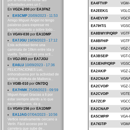
por tu forma de llevar las
EA4FTV/P
VGM-
actividades,eres un f...
En
VGZA-200
por
EA3FNZ
EA2EEK/1
VGLO
EA5CMP
20/09/2023 - 11:53
EA4EVY/P
VGCR
Amigo Miguel Ángel no tengo
palabras para expresar mi
EA7IHT/1
VGSG
agradecimiento y sobre todo...
EA8BWY/P/QRP
VGTF
En
VGAV-030
por
EA1DMP
EA7JGU
19/09/2023 - 17:12
EA8BFH/P
VGTF
Esta actividad tiene una
EA2AK/P
VGZ-
caminata de 18km entre ida y
vuelta. También es una acti...
EA3BSE/P
VGT-
En
VGJ-093
por
EA7JGU
EA1IEH/P/QRP
VGSO
EA6LU
10/09/2023 - 17:36
FELICITACIONES Luc,
EA2AK/P
VGZ-
enhorabuena por la actividad de
EA2CNA/P
VGNA
vértice, disfruta de Mallorca...
En
VGIB-010
por
ON7DQ
EA2CVO/P
VGZ-
EA7HMK
25/08/2023 - 09:59
EA2CVO/P
VGTE
Miguel Angel Gracias a ti por
estar siempre atento a lo que
EA7ZC/P
VGCO
necesitábamos, da g...
En
VGAV-156
por
EA1DMP
EA2CNA/P
VGNA
EA1JAG
07/04/2023 - 10:56
EA5CMP/P
VGA-
Vertice relativamente cercano a
Verín. Fácil acceso por la
EA7IGT/P
VGMA
carretera que sube de...