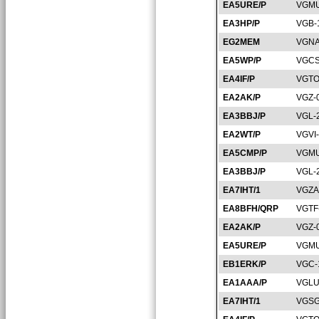
EA5URE/P
VGMU
EA3HP/P
VGB-
EG2MEM
VGNA
EA5WP/P
VGCS
EA4IF/P
VGTO
EA2AK/P
VGZ-
EA3BBJ/P
VGL-
EA2WT/P
VGVI
EA5CMP/P
VGMU
EA3BBJ/P
VGL-
EA7IHT/1
VGZA
EA8BFH/QRP
VGTF
EA2AK/P
VGZ-
EA5URE/P
VGMU
EB1ERK/P
VGC-
EA1AAA/P
VGLU
EA7IHT/1
VGSG