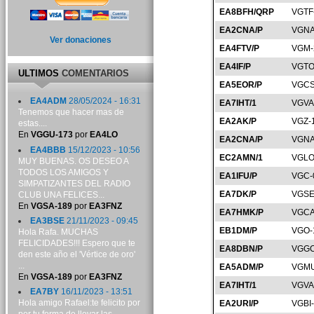
EA8BFH/QRP
VGTF
EA2CNA/P
VGNA
Ver donaciones
EA4FTV/P
VGM-
EA4IF/P
VGTO
ULTIMOS
COMENTARIOS
EA5EOR/P
VGCS
EA4ADM
28/05/2024 - 16:31
EA7IHT/1
VGVA
Tenemos que hacer mas de
EA2AK/P
VGZ-
estas....
En
VGGU-173
por
EA4LO
EA2CNA/P
VGNA
EA4BBB
15/12/2023 - 10:56
EC2AMN/1
VGLO
MUY BUENAS. OS DESEO A
TODOS LOS AMIGOS Y
EA1IFU/P
VGC-
SIMPATIZANTES DEL RADIO
EA7DK/P
VGSE
CLUB UNA FELICES...
En
VGSA-189
por
EA3FNZ
EA7HMK/P
VGCA
EA3BSE
21/11/2023 - 09:45
EB1DM/P
VGO-
Hola Rafa. MUCHAS
FELICIDADES!!! Espero que te
EA8DBN/P
VGGC
den este año el 'Vértice de oro'
...
EA5ADM/P
VGMU
En
VGSA-189
por
EA3FNZ
EA7IHT/1
VGVA
EA7BY
16/11/2023 - 13:51
Hola amigo Rafael:te felicito por
EA2URI/P
VGBI