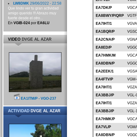
LW8DMK
29/06/2022 - 22:58
EA7DK/P
VGCA
Que lindo ver tu gran actividad
amigo querido !!! Abrazo muy
EA8BWY/P/QRP
VGTF
fuerte desde el otro...
En
VGIB-024
por
EA6LU
EA7IHT/1
VGVA
EA1BQR/P
VGSO
VIDEO
DVGE AL AZAR
EA2CNA/P
VGNA
EA8ED/P
VGGC
EA7HMK/M
VGCA
EA8DBN/P
VGGC
EA2EEK/1
VGSA
EA4FTV/P
VGM-
EA7IHT/1
VGZA
EA3BBJ/P
VGL-
EA1ITM/P - VGO-237
EA7IHT/1
VGZA
ACTIVIDAD
DVGE AL AZAR
EA3BBJ/P
VGL-
EA7HMK/P
VGCA
EA7VL/P
VGMA
EA8DBN/P
VGGC