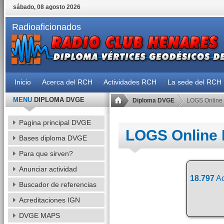
sábado, 08 agosto 2026
Radioaficionados
Inicio
Acerca del RCH
Actividades RCH
La sede del RCH
MENU
DIPLOMA DVGE
Diploma DVGE
LOGS Online
Pagina principal DVGE
LOGS Online
Bases diploma DVGE
Para que sirven?
Anunciar actividad
18.797
Ac
Buscador de referencias
Acreditaciones IGN
DVGE MAPS