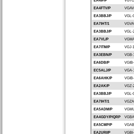
EA4IF/P
VGTO
EA4FTV/P
VGAV
EA3BBJ/P
VGL-
EA7IHT/1
VGVA
EA3BBJ/P
VGL-
EA7VL/P
VGMA
EA7ITM/P
VGJ-
EA3EBN/P
VGB-
EA6DB/P
VGIB
EC5ALJ/P
VGA-
EA6AHK/P
VGIB
EA2AK/P
VGZ-
EA3BBJ/P
VGL-
EA7IHT/1
VGZA
EA5ADM/P
VGMU
EA4GDY/P/QRP
VGBA
EA5CMP/P
VGAB
EA2URI/P
VGBI