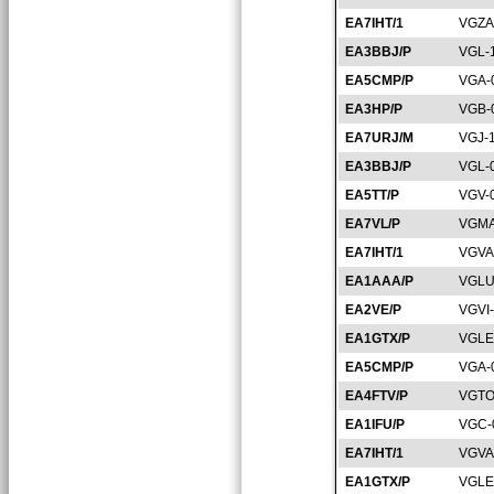
EA7IHT/1
VGZA
EA3BBJ/P
VGL-
EA5CMP/P
VGA-
EA3HP/P
VGB-
EA7URJ/M
VGJ-
EA3BBJ/P
VGL-
EA5TT/P
VGV-
EA7VL/P
VGMA
EA7IHT/1
VGVA
EA1AAA/P
VGLU
EA2VE/P
VGVI
EA1GTX/P
VGLE
EA5CMP/P
VGA-
EA4FTV/P
VGTO
EA1IFU/P
VGC-
EA7IHT/1
VGVA
EA1GTX/P
VGLE