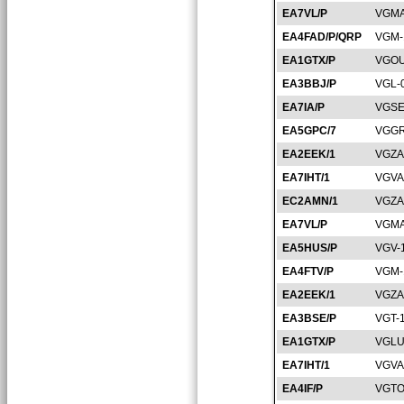
EA7VL/P
VGMA
EA4FAD/P/QRP
VGM-
EA1GTX/P
VGOU
EA3BBJ/P
VGL-
EA7IA/P
VGSE
EA5GPC/7
VGGR
EA2EEK/1
VGZA
EA7IHT/1
VGVA
EC2AMN/1
VGZA
EA7VL/P
VGMA
EA5HUS/P
VGV-
EA4FTV/P
VGM-
EA2EEK/1
VGZA
EA3BSE/P
VGT-
EA1GTX/P
VGLU
EA7IHT/1
VGVA
EA4IF/P
VGTO