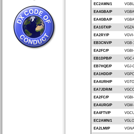
EC2AMN/1
VGBU
EA4GBA/P
VGBA
EA4GBA/P
VGBA
EA1GTX/P
VGZA
EA2RY/P
VGVI
EB3CNV/P
VGB-
EA2FC/P
VGBI
EB1DPB/P
VGC-
EB7HQE/P
VGJ-
EA1HDD/P
VGPO
EA4URH/P
VGTO
EA7JDR/M
VGCO
EA2FC/P
VGBI
EA4URG/P
VGM-
EA4FTV/P
VGCU
EC2AMN/1
VGLO
EA2LMI/P
VGNA