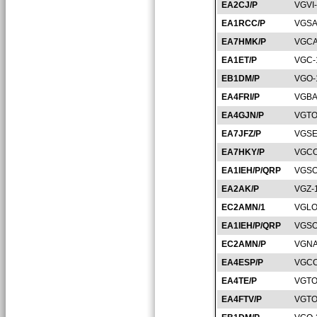
EA2CJ/P
VGVI
EA1RCC/P
VGSA
EA7HMK/P
VGCA
EA1ET/P
VGC-
EB1DM/P
VGO-
EA4FRI/P
VGBA
EA4GJN/P
VGTO
EA7JFZ/P
VGSE
EA7HKY/P
VGCO
EA1IEH/P/QRP
VGSO
EA2AK/P
VGZ-
EC2AMN/1
VGLO
EA1IEH/P/QRP
VGSO
EC2AMN/P
VGNA
EA4ESP/P
VGCC
EA4TE/P
VGTO
EA4FTV/P
VGTO