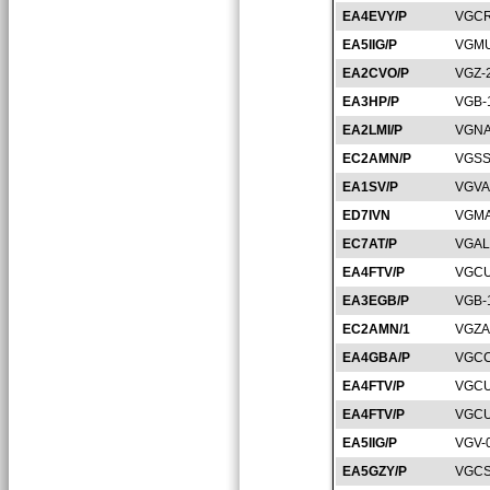
EA4EVY/P
VGCR
EA5IIG/P
VGMU
EA2CVO/P
VGZ-
EA3HP/P
VGB-
EA2LMI/P
VGNA
EC2AMN/P
VGSS
EA1SV/P
VGVA
ED7IVN
VGMA
EC7AT/P
VGAL
EA4FTV/P
VGCU
EA3EGB/P
VGB-
EC2AMN/1
VGZA
EA4GBA/P
VGCC
EA4FTV/P
VGCU
EA4FTV/P
VGCU
EA5IIG/P
VGV-
EA5GZY/P
VGCS