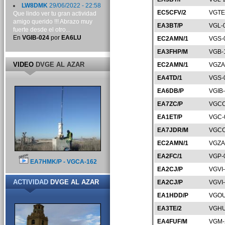
LW8DMK
29/06/2022 - 22:58
EC5CFV/2
VGTE
Que lindo ver tu gran actividad
amigo querido !!! Abrazo muy
EA3BT/P
VGL-
fuerte desde el otro...
En
VGIB-024
por
EA6LU
EC2AMN/1
VGS-
EA3FHP/M
VGB-
VIDEO
DVGE AL AZAR
EC2AMN/1
VGZA
EA4TD/1
VGS-
EA6DB/P
VGIB
EA7ZC/P
VGCO
EA1ET/P
VGC-
EA7JDR/M
VGCO
EC2AMN/1
VGZA
EA2FC/1
VGP-
EA7HMK/P - VGCA-162
EA2CJ/P
VGVI
ACTIVIDAD
DVGE AL AZAR
EA2CJ/P
VGVI
EA1HDD/P
VGOU
EA3TE/2
VGHU
EA4FUF/M
VGM-