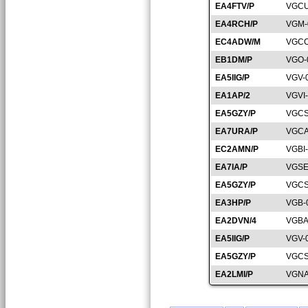
EA4FTV/P
VGCU
EA4RCH/P
VGM-
EC4ADW/M
VGCC
EB1DM/P
VGO-
EA5IIG/P
VGV-
EA1AP/2
VGVI
EA5GZY/P
VGCS
EA7URA/P
VGCA
EC2AMN/P
VGBI
EA7IA/P
VGSE
EA5GZY/P
VGCS
EA3HP/P
VGB-
EA2DVN/4
VGBA
EA5IIG/P
VGV-
EA5GZY/P
VGCS
EA2LMI/P
VGNA