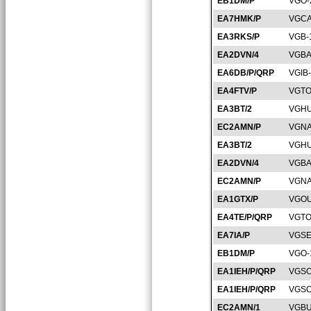
EB1DM/P
VGO-
EA7HMK/P
VGCA
EA3RKS/P
VGB-
EA2DVN/4
VGBA
EA6DB/P/QRP
VGIB
EA4FTV/P
VGTO
EA3BT/2
VGHU
EC2AMN/P
VGNA
EA3BT/2
VGHU
EA2DVN/4
VGBA
EC2AMN/P
VGNA
EA1GTX/P
VGOU
EA4TE/P/QRP
VGTO
EA7IA/P
VGSE
EB1DM/P
VGO-
EA1IEH/P/QRP
VGSO
EA1IEH/P/QRP
VGSO
EC2AMN/1
VGBU