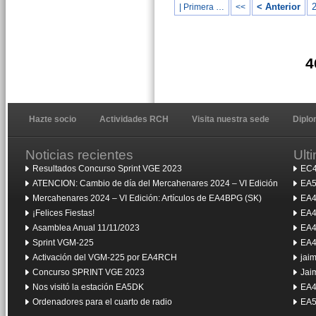
< Anterior
| Primera …
<<
4
Hazte socio
Actividades RCH
Visita nuestra sede
Dipl
Noticias recientes
Ult
Resultados Concurso Sprint VGE 2023
EC4
ATENCION: Cambio de día del Mercahenares 2024 – VI Edición
EA5
Mercahenares 2024 – VI Edición: Artículos de EA4BPG (SK)
EA4
¡Felices Fiestas!
EA4
Asamblea Anual 11/11/2023
EA4
Sprint VGM-225
EA4
Activación del VGM-225 por EA4RCH
jai
Concurso SPRINT VGE 2023
Jai
Nos visitó la estación EA5DK
EA4
Ordenadores para el cuarto de radio
EA5