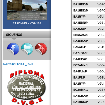
EA1HDD/M
VGPO
EA1HDD/M
VGPO
EA2RY/P
VGVI
EA3EBN/P
VGB-
EA2DMH/P - VGZ-108
EA2KU/P
VGVI
SIGUENOS
EB5KAU/4
VGGU
EA4GBA/P
VGCC
EA6AIF/P
VGIB
EA7JGA/P
VGCO
EA4FTV/P
VGCU
Tweets por DVGE_RCH
EC2AMN/1
VGO-
EA4FLN/P
VGGU
EA1FE/P
VGBU
EA2RY/P
VGVI
EC2AMN/1
VGS-
EA4GBA/M
VGBA
EA1HDD/P
VGPO