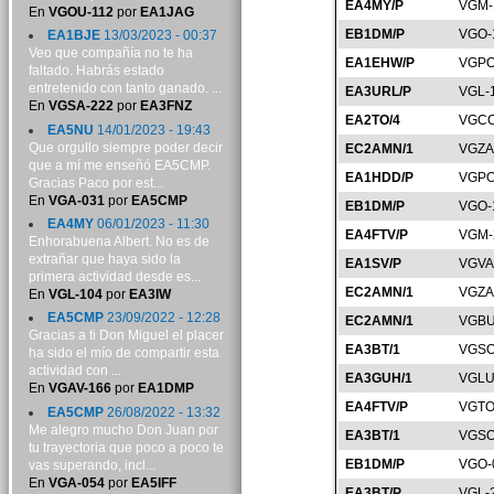
EA4MY/P
VGM-
En
VGOU-112
por
EA1JAG
EB1DM/P
VGO-
EA1BJE
13/03/2023 - 00:37
Veo que compañía no te ha
EA1EHW/P
VGPO
faltado. Habrás estado
entretenido con tanto ganado. ...
EA3URL/P
VGL-
En
VGSA-222
por
EA3FNZ
EA2TO/4
VGCC
EA5NU
14/01/2023 - 19:43
Que orgullo siempre poder decir
EC2AMN/1
VGZA
que a mí me enseñó EA5CMP.
EA1HDD/P
VGPO
Gracias Paco por est...
En
VGA-031
por
EA5CMP
EB1DM/P
VGO-
EA4MY
06/01/2023 - 11:30
EA4FTV/P
VGM-
Enhorabuena Albert. No es de
extrañar que haya sido la
EA1SV/P
VGVA
primera actividad desde es...
EC2AMN/1
VGZA
En
VGL-104
por
EA3IW
EA5CMP
23/09/2022 - 12:28
EC2AMN/1
VGBU
Gracias a ti Don Miguel el placer
EA3BT/1
VGSO
ha sido el mío de compartir esta
actividad con ...
EA3GUH/1
VGLU
En
VGAV-166
por
EA1DMP
EA4FTV/P
VGTO
EA5CMP
26/08/2022 - 13:32
Me alegro mucho Don Juan por
EA3BT/1
VGSO
tu trayectoria que poco a poco te
EB1DM/P
VGO-
vas superando, incl...
En
VGA-054
por
EA5IFF
EA3BT/P
VGL-