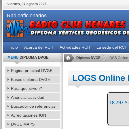
viernes, 07 agosto 2026
Radioaficionados
Inicio
Acerca del RCH
Actividades RCH
La sede del RCH
MENU
DIPLOMA DVGE
Diploma DVGE
LOGS Online
Pagina principal DVGE
LOGS Online
Bases diploma DVGE
Para que sirven?
Anunciar actividad
18.797
Ac
Buscador de referencias
Acreditaciones IGN
DVGE MAPS