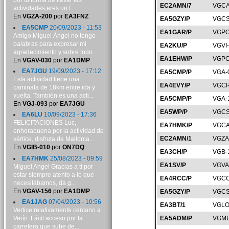
por tu forma de llevar las
EC2AMN/7
VGCA
actividades,eres un f...
En
VGZA-200
por
EA3FNZ
EA5GZY/P
VGCS
EA5CMP
20/09/2023 - 11:53
EA1GAR/P
VGPO
Amigo Miguel Ángel no tengo
palabras para expresar mi
EA2KU/P
VGVI
agradecimiento y sobre todo...
EA1EHW/P
VGPO
En
VGAV-030
por
EA1DMP
EA7JGU
19/09/2023 - 17:12
EA5CMP/P
VGA-
Esta actividad tiene una
EA4EVY/P
VGCR
caminata de 18km entre ida y
vuelta. También es una acti...
EA5CMP/P
VGA-
En
VGJ-093
por
EA7JGU
EA5WP/P
VGCS
EA6LU
10/09/2023 - 17:36
FELICITACIONES Luc,
EA7HMK/P
VGCA
enhorabuena por la actividad de
EC2AMN/1
VGZA
vértice, disfruta de Mallorca...
En
VGIB-010
por
ON7DQ
EA3CH/P
VGB-
EA7HMK
25/08/2023 - 09:59
EA1SV/P
VGVA
Miguel Angel Gracias a ti por
estar siempre atento a lo que
EA4RCC/P
VGCC
necesitábamos, da g...
En
VGAV-156
por
EA1DMP
EA5GZY/P
VGCS
EA1JAG
07/04/2023 - 10:56
EA3BT/1
VGLO
Vertice relativamente cercano a
Verín. Fácil acceso por la
EA5ADM/P
VGMU
carretera que sube de...