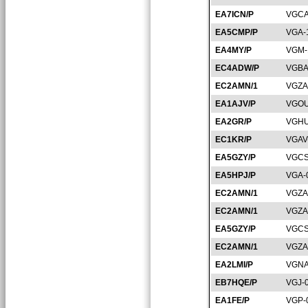
EA7ICN/P
VGCA
EA5CMP/P
VGA-
EA4MY/P
VGM-
EC4ADW/P
VGBA
EC2AMN/1
VGZA
EA1AJV/P
VGOU
EA2GR/P
VGHU
EC1KR/P
VGAV
EA5GZY/P
VGCS
EA5HPJ/P
VGA-
EC2AMN/1
VGZA
EC2AMN/1
VGZA
EA5GZY/P
VGCS
EC2AMN/1
VGZA
EA2LMI/P
VGNA
EB7HQE/P
VGJ-
EA1FE/P
VGP-