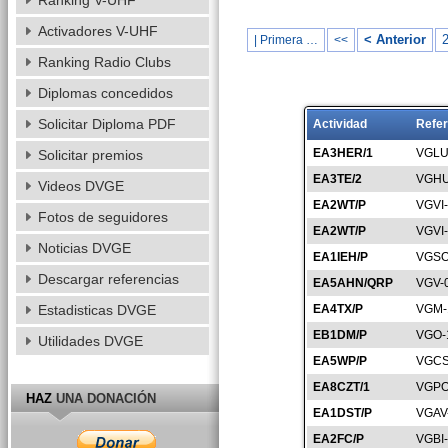
Ranking V-UHF
Activadores V-UHF
< Anterior
| Primera …
<<
Ranking Radio Clubs
Diplomas concedidos
Solicitar Diploma PDF
Actividad
Refer
EA3HER/1
VGLU
Solicitar premios
EA3TE/2
VGHU
Videos DVGE
EA2WT/P
VGVI
Fotos de seguidores
EA2WT/P
VGVI
Noticias DVGE
EA1IEH/P
VGSO
Descargar referencias
EA5AHN/QRP
VGV-
Estadisticas DVGE
EA4TX/P
VGM-
EB1DM/P
VGO-
Utilidades DVGE
EA5WP/P
VGCS
EA8CZT/1
VGPO
HAZ
UNA DONACIÓN
EA1DST/P
VGAV
EA2FC/P
VGBI