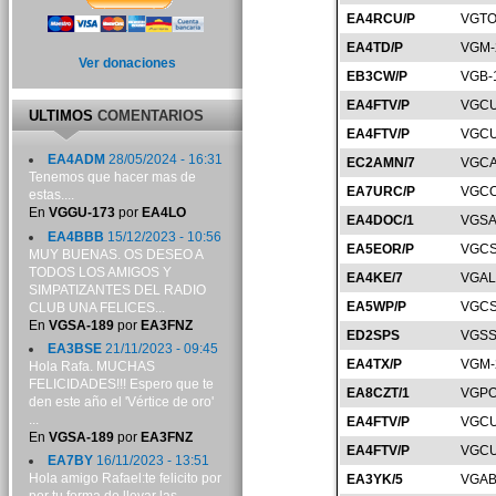
EA4RCU/P
VGTO
EA4TD/P
VGM-
Ver donaciones
EB3CW/P
VGB-
EA4FTV/P
VGCU
ULTIMOS
COMENTARIOS
EA4FTV/P
VGCU
EA4ADM
28/05/2024 - 16:31
EC2AMN/7
VGCA
Tenemos que hacer mas de
EA7URC/P
VGCO
estas....
En
VGGU-173
por
EA4LO
EA4DOC/1
VGSA
EA4BBB
15/12/2023 - 10:56
EA5EOR/P
VGCS
MUY BUENAS. OS DESEO A
TODOS LOS AMIGOS Y
EA4KE/7
VGAL
SIMPATIZANTES DEL RADIO
EA5WP/P
VGCS
CLUB UNA FELICES...
En
VGSA-189
por
EA3FNZ
ED2SPS
VGSS
EA3BSE
21/11/2023 - 09:45
EA4TX/P
VGM-
Hola Rafa. MUCHAS
FELICIDADES!!! Espero que te
EA8CZT/1
VGPO
den este año el 'Vértice de oro'
...
EA4FTV/P
VGCU
En
VGSA-189
por
EA3FNZ
EA4FTV/P
VGCU
EA7BY
16/11/2023 - 13:51
Hola amigo Rafael:te felicito por
EA3YK/5
VGAB