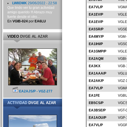
LW8DMK
29/06/2022 - 22:58
EA7VL/P
VGMA
Que lindo ver tu gran actividad
amigo querido !!! Abrazo muy
EA1EV/P
VGLE
fuerte desde el otro...
En
VGIB-024
por
EA6LU
EA1EV/P
VGLE
EA5SR/P
VGSE
VIDEO
DVGE AL AZAR
EA4MY/P
VGM-
EA1IHI/P
VGSG
EA1GMP/P
VGLE
EA2AQM
VGBI
EA3KX
VGB-
EA1AAA/P
VGLU
EA2AK/P
VGZ-
EA7VL/P
VGMA
EA2AJS/P - VGZ-277
EA1FE
VGBU
ACTIVIDAD
DVGE AL AZAR
EB5CS/P
VGCS
EA3BSE/P
VGT-
EA1AOU/P
VGP-
EA7VL/P
VGGR