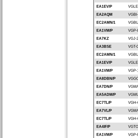
EA1EV/P
VGLE
EA2AQM
VGBI
EC2AMN/1
VGBU
EA1VM/P
VGP-
EA7KZ
VGJ-
EA3BSE
VGT-
EC2AMN/1
VGBU
EA1EV/P
VGLE
EA1VM/P
VGP-
EA8DBN/P
VGGC
EA7DN/P
VGMA
EA5ADM/P
VGMU
EC7TL/P
VGH-
EA7VL/P
VGMA
EC7TL/P
VGH-
EA4IF/P
VGTO
EA1VM/P
VGP-