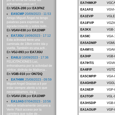
por tu forma de llevar las
EA7HMK/P
VGCA
actividades,eres un f...
En
VGZA-200
por
EA3FNZ
EA1AF/2
VGVI
EA5CMP
20/09/2023 - 11:53
EA1EV/P
VGLE
Amigo Miguel Ángel no tengo
palabras para expresar mi
EA1IFV/P
VGZA
agradecimiento y sobre todo...
EA3KX
VGB-
En
VGAV-030
por
EA1DMP
EA7JGU
19/09/2023 - 17:12
EA5IIC
VGA-
Esta actividad tiene una
EA5ADM/P
VGMU
caminata de 18km entre ida y
vuelta. También es una acti...
EA4MY/1
VGAV
En
VGJ-093
por
EA7JGU
EA3HP
VGB-
EA6LU
10/09/2023 - 17:36
FELICITACIONES Luc,
EA7IHT/1
VGVA
enhorabuena por la actividad de
EA4IF/P
VGTO
vértice, disfruta de Mallorca...
En
VGIB-010
por
ON7DQ
EA5CMP/P
VGA-
EA7HMK
25/08/2023 - 09:59
EA4GHB/P
VGGU
Miguel Angel Gracias a ti por
estar siempre atento a lo que
EA1NE/P
VGP-
necesitábamos, da g...
En
VGAV-156
por
EA1DMP
EA3TO/P
VGL-
EA1JAG
07/04/2023 - 10:56
EA3HSD/P
VGB-
Vertice relativamente cercano a
Verín. Fácil acceso por la
EA1AOU/P
VGP-
carretera que sube de...