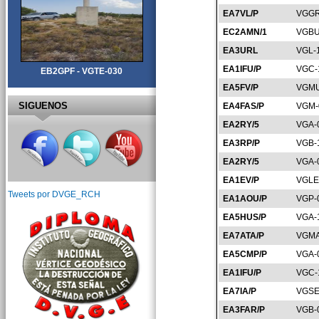
EA7VL/P
VGGR
EC2AMN/1
VGBU
EA3URL
VGL-
EA1IFU/P
VGC-
EB2GPF - VGTE-030
EA5FV/P
VGMU
SIGUENOS
EA4FAS/P
VGM-
EA2RY/5
VGA-
EA3RP/P
VGB-
EA2RY/5
VGA-
EA1EV/P
VGLE
Tweets por DVGE_RCH
EA1AOU/P
VGP-
EA5HUS/P
VGA-
EA7ATA/P
VGMA
EA5CMP/P
VGA-
EA1IFU/P
VGC-
EA7IA/P
VGSE
EA3FAR/P
VGB-