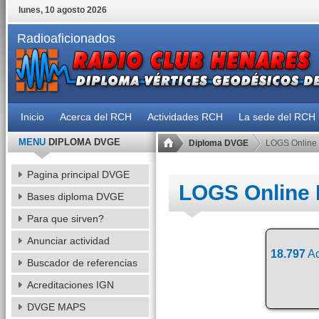
lunes, 10 agosto 2026
Radioaficionados
Inicio
Acerca del RCH
Actividades RCH
La sede del RCH
MENU
DIPLOMA DVGE
Diploma DVGE
LOGS Online
Pagina principal DVGE
LOGS Online
Bases diploma DVGE
Para que sirven?
Anunciar actividad
18.797
Ac
Buscador de referencias
Acreditaciones IGN
DVGE MAPS