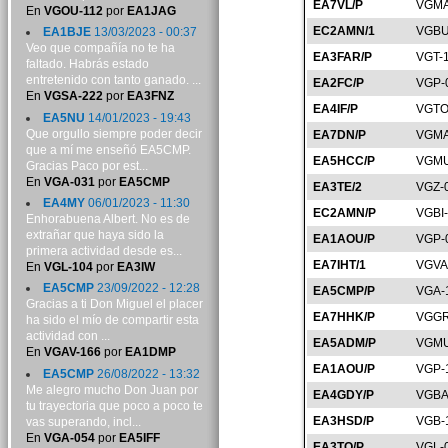
EA7VL/P
VGMA
En
VGOU-112
por
EA1JAG
EC2AMN/1
VGBU
EA1BJE
13/03/2023 - 00:37
Veo que compañía no te ha
EA3FAR/P
VGT-
faltado. Habrás estado
entretenido con tanto ganado. ...
EA2FC/P
VGP-
En
VGSA-222
por
EA3FNZ
EA4IF/P
VGTO
EA5NU
14/01/2023 - 19:43
Que orgullo siempre poder decir
EA7DN/P
VGMA
que a mí me enseñó EA5CMP.
EA5HCC/P
VGMU
Gracias Paco por est...
En
VGA-031
por
EA5CMP
EA3TE/2
VGZ-
EA4MY
06/01/2023 - 11:30
EC2AMN/P
VGBI
Enhorabuena Albert. No es de
extrañar que haya sido la
EA1AOU/P
VGP-
primera actividad desde es...
EA7IHT/1
VGVA
En
VGL-104
por
EA3IW
EA5CMP
23/09/2022 - 12:28
EA5CMP/P
VGA-
Gracias a ti Don Miguel el placer
EA7HHK/P
VGGR
ha sido el mío de compartir esta
actividad con ...
EA5ADM/P
VGMU
En
VGAV-166
por
EA1DMP
EA1AOU/P
VGP-
EA5CMP
26/08/2022 - 13:32
Me alegro mucho Don Juan por
EA4GDY/P
VGBA
tu trayectoria que poco a poco te
EA3HSD/P
VGB-
vas superando, incl...
En
VGA-054
por
EA5IFF
EA3TO/P
VGL-