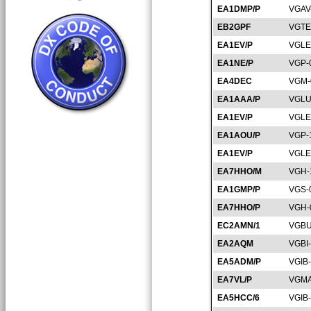
EA1DMP/P
VGAV
EB2GPF
VGTE
EA1EV/P
VGLE
EA1NE/P
VGP-
EA4DEC
VGM-
EA1AAA/P
VGLU
EA1EV/P
VGLE
EA1AOU/P
VGP-
EA1EV/P
VGLE
EA7HHO/M
VGH-
EA1GMP/P
VGS-
EA7HHO/P
VGH-
EC2AMN/1
VGBU
EA2AQM
VGBI
EA5ADM/P
VGIB
EA7VL/P
VGMA
EA5HCC/6
VGIB