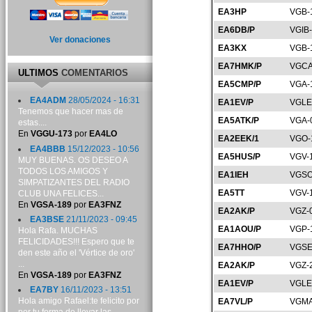
EA3HP
VGB-
EA6DB/P
VGIB
Ver donaciones
EA3KX
VGB-
EA7HMK/P
VGCA
ULTIMOS
COMENTARIOS
EA5CMP/P
VGA-
EA4ADM
28/05/2024 - 16:31
EA1EV/P
VGLE
Tenemos que hacer mas de
EA5ATK/P
VGA-
estas....
En
VGGU-173
por
EA4LO
EA2EEK/1
VGO-
EA4BBB
15/12/2023 - 10:56
EA5HUS/P
VGV-
MUY BUENAS. OS DESEO A
TODOS LOS AMIGOS Y
EA1IEH
VGSO
SIMPATIZANTES DEL RADIO
EA5TT
VGV-
CLUB UNA FELICES...
En
VGSA-189
por
EA3FNZ
EA2AK/P
VGZ-
EA3BSE
21/11/2023 - 09:45
EA1AOU/P
VGP-
Hola Rafa. MUCHAS
FELICIDADES!!! Espero que te
EA7HHO/P
VGSE
den este año el 'Vértice de oro'
...
EA2AK/P
VGZ-
En
VGSA-189
por
EA3FNZ
EA1EV/P
VGLE
EA7BY
16/11/2023 - 13:51
Hola amigo Rafael:te felicito por
EA7VL/P
VGMA