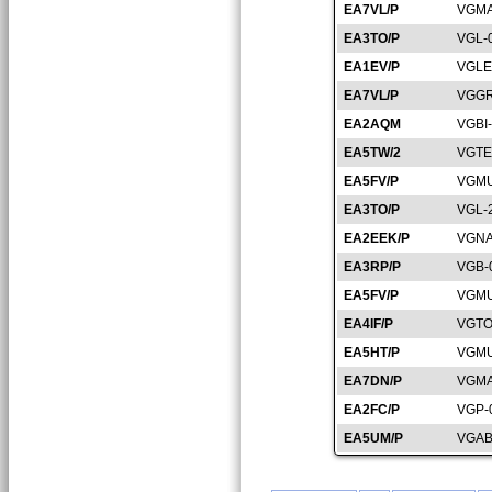
EA7VL/P
VGMA
EA3TO/P
VGL-
EA1EV/P
VGLE
EA7VL/P
VGGR
EA2AQM
VGBI
EA5TW/2
VGTE
EA5FV/P
VGMU
EA3TO/P
VGL-
EA2EEK/P
VGNA
EA3RP/P
VGB-
EA5FV/P
VGMU
EA4IF/P
VGTO
EA5HT/P
VGMU
EA7DN/P
VGMA
EA2FC/P
VGP-
EA5UM/P
VGAB