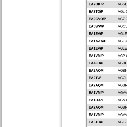
EA7DK/P
VGSE
EA3TO/P
VGL-
EA2CVO/P
VGZ-
EA5WP/P
VGCS
EA1EV/P
VGLE
EA1AAA/P
VGLU
EA1EV/P
VGLE
EA1VM/P
VGP-
EA4FD/P
VGBU
EA2AQM
VGBI
EA2TW
VGGI
EA2AQM
VGBI
EA1VM/P
VGVA
EA1DX/5
VGA-
EA2AQM
VGBI
EA1VM/P
VGVA
EA3TO/P
VGL-