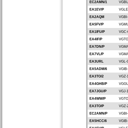
EC2AMN/1
VGBU
EA1EV/P
VGLE
EA2AQM
VGBI
EA5FV/P
VGMU
EA1IFU/P
VGC-
EA4IF/P
VGTO
EA7DN/P
VGMA
EA7VL/P
VGMA
EA3URL
VGL-
EA5ADM/6
VGIB
EA3TO/2
VGZ-
EA4GHB/P
VGGU
EA7JGU/P
VGJ-
EA4WW/P
VGTO
EA3TO/P
VGZ-
EC2AMN/P
VGBI
EA5HCC/6
VGIB