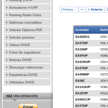
Ranking V-UHF
Activadores V-UHF
< Anterior
| Primera …
<<
Ranking Radio Clubs
Diplomas concedidos
Solicitar Diploma PDF
Actividad
Refer
EA2EEK/1
VGO-
Solicitar premios
EA3TO/P
VGL-
Videos DVGE
EA1IHI/P
VGSG
Fotos de seguidores
EA5FV/P
VGMU
Noticias DVGE
EA5URO/P
VGA-
Descargar referencias
EA3TO/P
VGL-
Estadisticas DVGE
EA4WW/P
VGTO
EA5IIC
VGA-
Utilidades DVGE
EA1AOU/P
VGBU
EA1EV/P
VGLE
HAZ
UNA DONACIÓN
EA5HCC/P
VGMU
EA3TO/P
VGL-