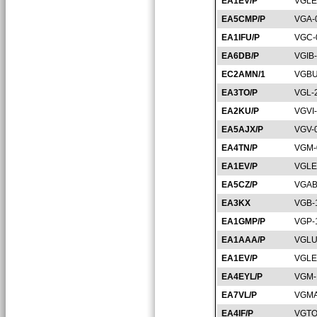
EA1EV/P
VGLE
EA5CMP/P
VGA-
EA1IFU/P
VGC-
EA6DB/P
VGIB
EC2AMN/1
VGBU
EA3TO/P
VGL-
EA2KU/P
VGVI
EA5AJX/P
VGV-
EA4TN/P
VGM-
EA1EV/P
VGLE
EA5CZ/P
VGAB
EA3KX
VGB-
EA1GMP/P
VGP-
EA1AAA/P
VGLU
EA1EV/P
VGLE
EA4EYL/P
VGM-
EA7VL/P
VGMA
EA4IF/P
VGTO