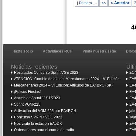
< Anterior
| Primera …
<<
4
Hazte socio
Actividades RCH
Visita nuestra sede
Dipl
Noticias recientes
Ult
Resultados Concurso Sprint VGE 2023
EC4
ATENCION: Cambio de día del Mercahenares 2024 – VI Edición
EA5
Mercahenares 2024 – VI Edición: Artículos de EA4BPG (SK)
EA4
¡Felices Fiestas!
EA4
Asamblea Anual 11/11/2023
EA4
Sprint VGM-225
EA4
Activación del VGM-225 por EA4RCH
jai
Concurso SPRINT VGE 2023
Jai
Nos visitó la estación EA5DK
EA4
Ordenadores para el cuarto de radio
EA5