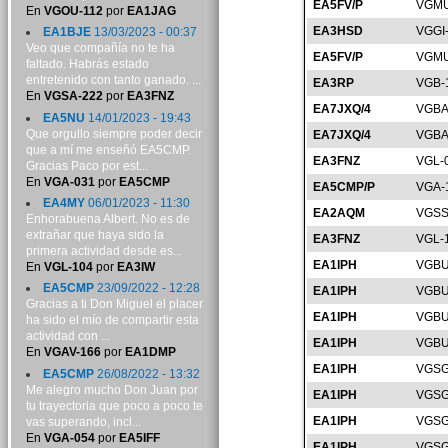
EA5FV/P
VGMU
En
VGOU-112
por
EA1JAG
EA3HSD
VGGI
EA1BJE
13/03/2023 - 00:37
Veo que compañía no te ha
EA5FV/P
VGMU
faltado. Habrás estado
entretenido con tanto ganado. ...
EA3RP
VGB-
En
VGSA-222
por
EA3FNZ
EA7JXQ/4
VGBA
EA5NU
14/01/2023 - 19:43
Que orgullo siempre poder decir
EA7JXQ/4
VGBA
que a mí me enseñó EA5CMP.
EA3FNZ
VGL-
Gracias Paco por est...
En
VGA-031
por
EA5CMP
EA5CMP/P
VGA-
EA4MY
06/01/2023 - 11:30
EA2AQM
VGSS
Enhorabuena Albert. No es de
extrañar que haya sido la
EA3FNZ
VGL-
primera actividad desde es...
EA1IPH
VGBU
En
VGL-104
por
EA3IW
EA5CMP
23/09/2022 - 12:28
EA1IPH
VGBU
Gracias a ti Don Miguel el placer
EA1IPH
VGBU
ha sido el mío de compartir esta
actividad con ...
EA1IPH
VGBU
En
VGAV-166
por
EA1DMP
EA1IPH
VGSG
EA5CMP
26/08/2022 - 13:32
Me alegro mucho Don Juan por
EA1IPH
VGSG
tu trayectoria que poco a poco te
EA1IPH
VGSG
vas superando, incl...
En
VGA-054
por
EA5IFF
EA1IPH
VGSG