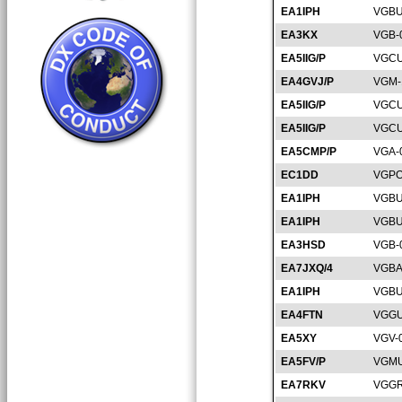
EA1IPH
VGBU
EA3KX
VGB-
EA5IIG/P
VGCU
EA4GVJ/P
VGM-
EA5IIG/P
VGCU
EA5IIG/P
VGCU
EA5CMP/P
VGA-
EC1DD
VGPO
EA1IPH
VGBU
EA1IPH
VGBU
EA3HSD
VGB-
EA7JXQ/4
VGBA
EA1IPH
VGBU
EA4FTN
VGGU
EA5XY
VGV-
EA5FV/P
VGMU
EA7RKV
VGGR