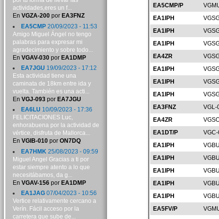
por tu forma de llevar las
EA5CMP/P
VGMU
actividades,eres un f...
En
VGZA-200
por
EA3FNZ
EA1IPH
VGSG
EA5CMP
20/09/2023 - 11:53
EA1IPH
VGSG
Amigo Miguel Ángel no tengo
palabras para expresar mi
EA1IPH
VGSG
agradecimiento y sobre todo...
EA4ZR
VGSG
En
VGAV-030
por
EA1DMP
EA7JGU
19/09/2023 - 17:12
EA1IPH
VGSG
Esta actividad tiene una
EA1IPH
VGSG
caminata de 18km entre ida y
vuelta. También es una acti...
EA1IPH
VGSG
En
VGJ-093
por
EA7JGU
EA3FNZ
VGL-
EA6LU
10/09/2023 - 17:36
FELICITACIONES Luc,
EA4ZR
VGSO
enhorabuena por la actividad de
EA1DT/P
VGC-
vértice, disfruta de Mallorca...
En
VGIB-010
por
ON7DQ
EA1IPH
VGBU
EA7HMK
25/08/2023 - 09:59
EA1IPH
VGBU
Miguel Angel Gracias a ti por
estar siempre atento a lo que
EA1IPH
VGBU
necesitábamos, da g...
En
VGAV-156
por
EA1DMP
EA1IPH
VGBU
EA1JAG
07/04/2023 - 10:56
EA1IPH
VGBU
Vertice relativamente cercano a
Verín. Fácil acceso por la
EA5FV/P
VGMU
carretera que sube de...