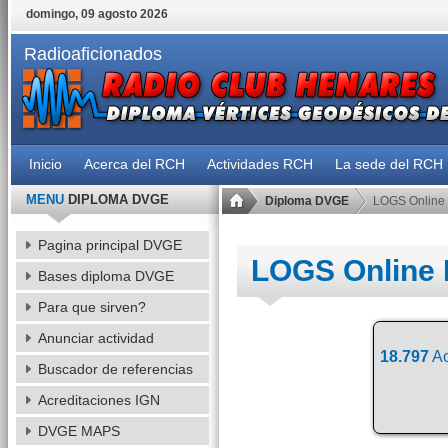
domingo, 09 agosto 2026
Radioaficionados
Inicio
Acerca del RCH
Actividades RCH
La sede del RCH
MENU
DIPLOMA DVGE
Diploma DVGE
LOGS Online
Pagina principal DVGE
LOGS Online
Bases diploma DVGE
Para que sirven?
Anunciar actividad
18.797
Ac
Buscador de referencias
Acreditaciones IGN
DVGE MAPS