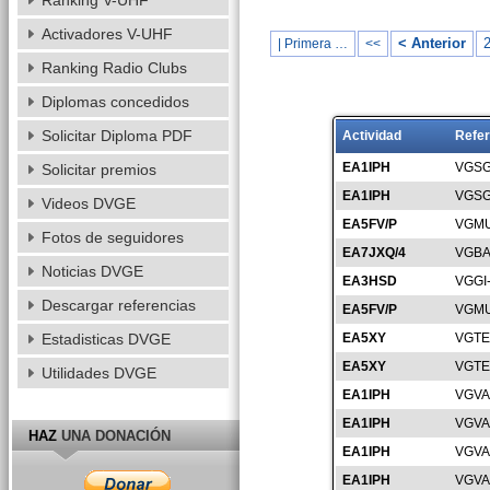
Ranking V-UHF
Activadores V-UHF
< Anterior
| Primera …
<<
Ranking Radio Clubs
Diplomas concedidos
Solicitar Diploma PDF
Actividad
Refer
EA1IPH
VGSG
Solicitar premios
EA1IPH
VGSG
Videos DVGE
EA5FV/P
VGMU
Fotos de seguidores
EA7JXQ/4
VGBA
Noticias DVGE
EA3HSD
VGGI
Descargar referencias
EA5FV/P
VGMU
Estadisticas DVGE
EA5XY
VGTE
EA5XY
VGTE
Utilidades DVGE
EA1IPH
VGVA
EA1IPH
VGVA
HAZ
UNA DONACIÓN
EA1IPH
VGVA
EA1IPH
VGVA