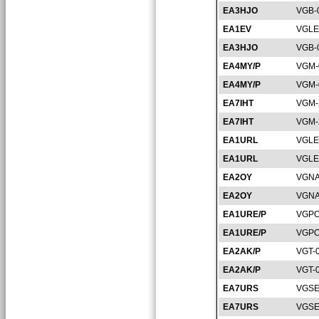
EA3HJO
VGB-
EA1EV
VGLE
EA3HJO
VGB-
EA4MY/P
VGM-
EA4MY/P
VGM-
EA7IHT
VGM-
EA7IHT
VGM-
EA1URL
VGLE
EA1URL
VGLE
EA2OY
VGNA
EA2OY
VGNA
EA1URE/P
VGPO
EA1URE/P
VGPO
EA2AK/P
VGT-
EA2AK/P
VGT-
EA7URS
VGSE
EA7URS
VGSE