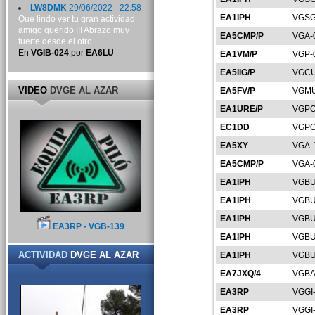
LW8DMK
29/06/2022 - 22:58
EA1IPH
VGSG
Que lindo ver tu gran actividad
amigo querido !!! Abrazo muy
EA5CMP/P
VGA-
fuerte desde el otro...
En
VGIB-024
por
EA6LU
EA1VM/P
VGP-
EA5IIG/P
VGCU
VIDEO
DVGE AL AZAR
EA5FV/P
VGMU
EA1URE/P
VGPO
EC1DD
VGPO
EA5XY
VGA-
EA5CMP/P
VGA-
EA1IPH
VGBU
EA1IPH
VGBU
EA1IPH
VGBU
EA3RP - VGB-139
EA1IPH
VGBU
ACTIVIDAD
DVGE AL AZAR
EA1IPH
VGBU
EA7JXQ/4
VGBA
EA3RP
VGGI
EA3RP
VGGI