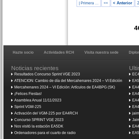
< Anterior
| Primera …
<<
4
Hazte socio
Actividades RCH
Visita nuestra sede
Dipl
Noticias recientes
Ult
Resultados Concurso Sprint VGE 2023
EC4
ATENCION: Cambio de día del Mercahenares 2024 – VI Edición
EA5
Mercahenares 2024 – VI Edición: Artículos de EA4BPG (SK)
EA4
¡Felices Fiestas!
EA4
Asamblea Anual 11/11/2023
EA4
Sprint VGM-225
EA4
Activación del VGM-225 por EA4RCH
jai
Concurso SPRINT VGE 2023
Jai
Nos visitó la estación EA5DK
EA4
Ordenadores para el cuarto de radio
EA5