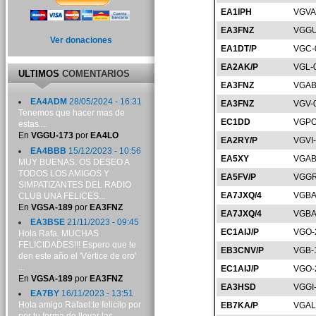
EA1IPH
VGVA
EA3FNZ
VGGU
Ver donaciones
EA1DT/P
VGC-
EA2AK/P
VGL-
ULTIMOS
COMENTARIOS
EA3FNZ
VGAB
EA4ADM
28/05/2024 - 16:31
EA3FNZ
VGV-
Tenemos que hacer mas de
EC1DD
VGPO
estas....
En
VGGU-173
por
EA4LO
EA2RY/P
VGVI
EA4BBB
15/12/2023 - 10:56
EA5XY
VGAB
MUY BUENAS. OS DESEO A
TODOS LOS AMIGOS Y
EA5FV/P
VGGR
SIMPATIZANTES DEL RADIO
EA7JXQ/4
VGBA
CLUB UNA FELICES...
En
VGSA-189
por
EA3FNZ
EA7JXQ/4
VGBA
EA3BSE
21/11/2023 - 09:45
EC1AIJ/P
VGO-
Hola Rafa. MUCHAS
FELICIDADES!!! Espero que te
EB3CNV/P
VGB-
den este año el 'Vértice de oro'
...
EC1AIJ/P
VGO-
En
VGSA-189
por
EA3FNZ
EA3HSD
VGGI
EA7BY
16/11/2023 - 13:51
Hola amigo Rafael:te felicito por
EB7KA/P
VGAL