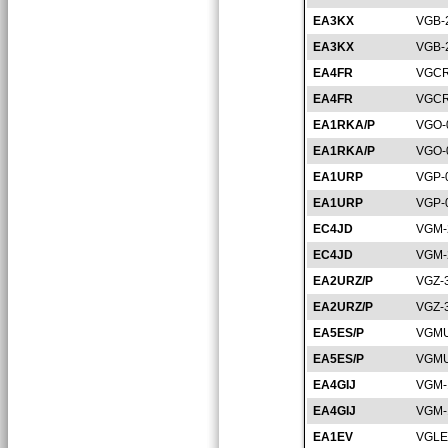
EA3KX
VGB-
EA3KX
VGB-
EA4FR
VGCR
EA4FR
VGCR
EA1RKA/P
VGO-
EA1RKA/P
VGO-
EA1URP
VGP-
EA1URP
VGP-
EC4JD
VGM-
EC4JD
VGM-
EA2URZ/P
VGZ-
EA2URZ/P
VGZ-
EA5ES/P
VGMU
EA5ES/P
VGMU
EA4GIJ
VGM-
EA4GIJ
VGM-
EA1EV
VGLE