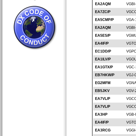
EA2AQM
VGBI
EA7ZC/P
VGCO
EA5CMP/P
VGA-
EA2AQM
VGBI
EA5ES/P
VGMU
EA4IF/P
VGTO
EC1DD/P
VGPO
EA1ILV/P
VGOU
EA1GTX/P
VGC-
EB7HKW/P
VGJ-
EG2MFM
VGNA
EB5JKV
VGV-
EA7VL/P
VGCO
EA7VL/P
VGCO
EA3HP
VGB-
EA4IF/P
VGTO
EA3RCG
VGGI