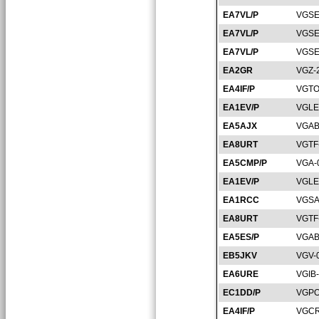
EA7VL/P
VGSE
EA7VL/P
VGSE
EA7VL/P
VGSE
EA2GR
VGZ-
EA4IF/P
VGTO
EA1EV/P
VGLE
EA5AJX
VGAB
EA8URT
VGTF
EA5CMP/P
VGA-
EA1EV/P
VGLE
EA1RCC
VGSA
EA8URT
VGTF
EA5ES/P
VGAB
EB5JKV
VGV-
EA6URE
VGIB
EC1DD/P
VGPO
EA4IF/P
VGCR