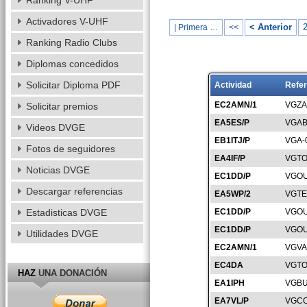
Ranking V-UHF
Activadores V-UHF
< Anterior
| Primera …
<<
Ranking Radio Clubs
Diplomas concedidos
Solicitar Diploma PDF
Actividad
Refer
EC2AMN/1
VGZA
Solicitar premios
EA5ES/P
VGAB
Videos DVGE
EB1ITJ/P
VGA-
Fotos de seguidores
EA4IF/P
VGTO
Noticias DVGE
EC1DD/P
VGOU
Descargar referencias
EA5WP/2
VGTE
Estadisticas DVGE
EC1DD/P
VGOU
EC1DD/P
VGOU
Utilidades DVGE
EC2AMN/1
VGVA
EC4DA
VGTO
HAZ
UNA DONACIÓN
EA1IPH
VGBU
EA7VL/P
VGCO