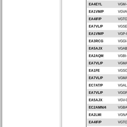
EA4EYL
VGM-
EA1VM/P
VGVA
EA4IF/P
VGTO
EA7VL/P
VGSE
EA1VM/P
VGP-
EA3RCG
VGGI
EA5AJX
VGAB
EA2AQM
VGBI
EA7VL/P
VGMA
EA1FE
VGSG
EA7VL/P
VGMA
EC7AT/P
VGAL
EA7VL/P
VGGR
EA5AJX
VGV-
EC2AMN/4
VGBA
EA2LMI
VGNA
EA4IF/P
VGTO