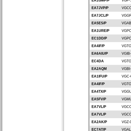
EA1GMP/P
VGP-
EA7JVP/P
VGCO
EA7JCL/P
VGGR
EA5ES/P
VGAB
EA1URE/P
VGPO
EC1DD/P
VGPO
EA4IF/P
VGTO
EA6AIU/P
VGIB
EC4DA
VGTO
EA2AQM
VGBI
EA1IFU/P
VGC-
EA4IF/P
VGTO
EA4TX/P
VGGU
EA5FV/P
VGMU
EA7VL/P
VGCO
EA7VL/P
VGCO
EA2AK/P
VGZ-
EC7AT/P
VGAL