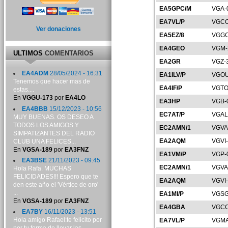
EA5GPC/M
VGA-
EA7VL/P
VGCO
Ver donaciones
EA5EZ/8
VGGC
EA4GEO
VGM-
ULTIMOS
COMENTARIOS
EA2GR
VGZ-
EA4ADM
28/05/2024 - 16:31
EA1ILV/P
VGOU
Tenemos que hacer mas de
EA4IF/P
VGTO
estas....
En
VGGU-173
por
EA4LO
EA3HP
VGB-
EA4BBB
15/12/2023 - 10:56
EC7AT/P
VGAL
MUY BUENAS. OS DESEO A
TODOS LOS AMIGOS Y
EC2AMN/1
VGVA
SIMPATIZANTES DEL RADIO
EA2AQM
VGVI
CLUB UNA FELICES...
En
VGSA-189
por
EA3FNZ
EA1VM/P
VGP-
EA3BSE
21/11/2023 - 09:45
EC2AMN/1
VGVA
Hola Rafa. MUCHAS
FELICIDADES!!! Espero que te
EA2AQM
VGVI
den este año el 'Vértice de oro'
...
EA1MI/P
VGSG
En
VGSA-189
por
EA3FNZ
EA4GBA
VGCC
EA7BY
16/11/2023 - 13:51
Hola amigo Rafael:te felicito por
EA7VL/P
VGMA