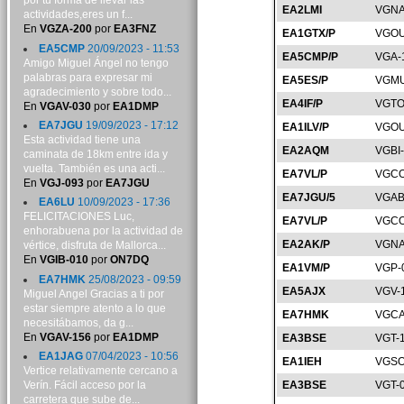
por tu forma de llevar las
EA2LMI
VGNA
actividades,eres un f...
En
VGZA-200
por
EA3FNZ
EA1GTX/P
VGOU
EA5CMP
20/09/2023 - 11:53
EA5CMP/P
VGA-
Amigo Miguel Ángel no tengo
palabras para expresar mi
EA5ES/P
VGMU
agradecimiento y sobre todo...
EA4IF/P
VGTO
En
VGAV-030
por
EA1DMP
EA7JGU
19/09/2023 - 17:12
EA1ILV/P
VGOU
Esta actividad tiene una
EA2AQM
VGBI
caminata de 18km entre ida y
vuelta. También es una acti...
EA7VL/P
VGCO
En
VGJ-093
por
EA7JGU
EA7JGU/5
VGAB
EA6LU
10/09/2023 - 17:36
FELICITACIONES Luc,
EA7VL/P
VGCO
enhorabuena por la actividad de
EA2AK/P
VGNA
vértice, disfruta de Mallorca...
En
VGIB-010
por
ON7DQ
EA1VM/P
VGP-
EA7HMK
25/08/2023 - 09:59
EA5AJX
VGV-
Miguel Angel Gracias a ti por
estar siempre atento a lo que
EA7HMK
VGCA
necesitábamos, da g...
En
VGAV-156
por
EA1DMP
EA3BSE
VGT-
EA1JAG
07/04/2023 - 10:56
EA1IEH
VGSO
Vertice relativamente cercano a
Verín. Fácil acceso por la
EA3BSE
VGT-
carretera que sube de...