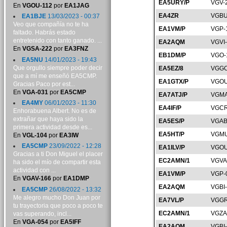
EA5URY/P
VGV-
En
VGOU-112
por
EA1JAG
EA4ZR
VGBU
EA1BJE
13/03/2023 - 00:37
Veo que compañía no te ha
EA1VM/P
VGP-
faltado. Habrás estado
entretenido con tanto ganado. ...
EA2AQM
VGVI
En
VGSA-222
por
EA3FNZ
EB1DM/P
VGO-
EA5NU
14/01/2023 - 19:43
Que orgullo siempre poder decir
EA5EZ/8
VGGC
que a mí me enseñó EA5CMP.
EA1GTX/P
VGOU
Gracias Paco por est...
En
VGA-031
por
EA5CMP
EA7ATJ/P
VGMA
EA4MY
06/01/2023 - 11:30
EA4IF/P
VGCR
Enhorabuena Albert. No es de
extrañar que haya sido la
EA5ES/P
VGAB
primera actividad desde es...
EA5HT/P
VGMU
En
VGL-104
por
EA3IW
EA5CMP
23/09/2022 - 12:28
EA1ILV/P
VGOU
Gracias a ti Don Miguel el placer
EC2AMN/1
VGVA
ha sido el mío de compartir esta
actividad con ...
EA1VM/P
VGP-
En
VGAV-166
por
EA1DMP
EA2AQM
VGBI
EA5CMP
26/08/2022 - 13:32
Me alegro mucho Don Juan por
EA7VL/P
VGGR
tu trayectoria que poco a poco te
EC2AMN/1
VGZA
vas superando, incl...
En
VGA-054
por
EA5IFF
EA2AQM
VGBI