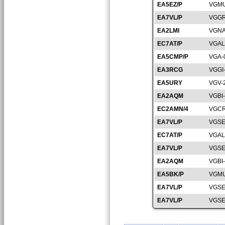
EA5EZ/P
VGMU
EA7VL/P
VGGR
EA2LMI
VGNA
EC7AT/P
VGAL
EA5CMP/P
VGA-
EA3RCG
VGGI
EA5URY
VGV-
EA2AQM
VGBI
EC2AMN/4
VGCR
EA7VL/P
VGSE
EC7AT/P
VGAL
EA7VL/P
VGSE
EA2AQM
VGBI
EA5BK/P
VGMU
EA7VL/P
VGSE
EA7VL/P
VGSE