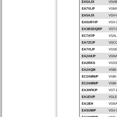
EA5AJX
VGAB
EA7VL/P
VGMA
EA5AJX
VGV-
EA5URY/P
VGV-
EA3BSE/QRP
VGT-
EC7AT/P
VGAL
EA7ZC/P
VGCO
EA7VL/P
VGSE
EA2AK/P
VGNA
EA2RKG
VGSS
EA2AQM
VGBI
EC2AMN/P
VGBI
EC2AMN/P
VGBI
EA3HFK/P
VGT-
EA1EV/P
VGLE
EA1IEH
VGNA
EA5UM/P
VGV-