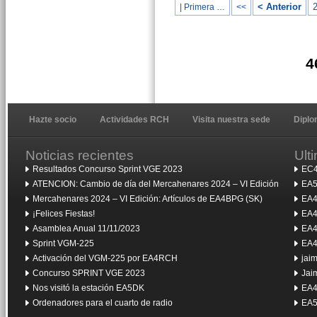
< Anterior
| Primera …
<<
4
Hazte socio
Actividades RCH
Visita nuestra sede
Dipl
Noticias recientes
Ult
Resultados Concurso Sprint VGE 2023
EC4
ATENCION: Cambio de día del Mercahenares 2024 – VI Edición
EA5
Mercahenares 2024 – VI Edición: Artículos de EA4BPG (SK)
EA4
¡Felices Fiestas!
EA4
Asamblea Anual 11/11/2023
EA4
Sprint VGM-225
EA4
Activación del VGM-225 por EA4RCH
jai
Concurso SPRINT VGE 2023
Jai
Nos visitó la estación EA5DK
EA4
Ordenadores para el cuarto de radio
EA5