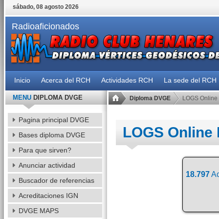
sábado, 08 agosto 2026
Radioaficionados
Inicio
Acerca del RCH
Actividades RCH
La sede del RCH
MENU
DIPLOMA DVGE
Diploma DVGE
LOGS Online
Pagina principal DVGE
LOGS Online
Bases diploma DVGE
Para que sirven?
Anunciar actividad
18.797
Ac
Buscador de referencias
Acreditaciones IGN
DVGE MAPS