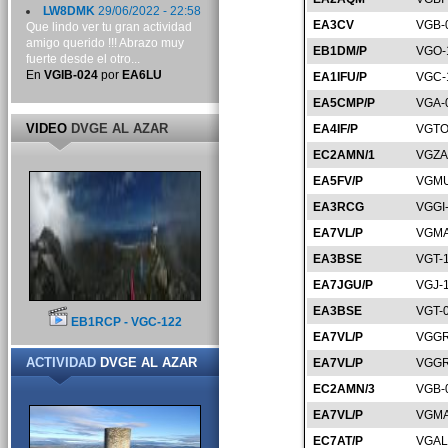
LW8DMK
29/06/2022 - 22:58
EA3CV
VGB-
Que lindo ver tu gran actividad
amigo querido !!! Abrazo muy
EB1DM/P
VGO-
fuerte desde el otro...
En
VGIB-024
por
EA6LU
EA1IFU/P
VGC-
EA5CMP/P
VGA-
VIDEO
DVGE AL AZAR
EA4IF/P
VGTO
EC2AMN/1
VGZA
EA5FV/P
VGMU
EA3RCG
VGGI
EA7VL/P
VGMA
EA3BSE
VGT-
EA7JGU/P
VGJ-
EA3BSE
VGT-
EB1RCP - VGC-122
EA7VL/P
VGGR
ACTIVIDAD
DVGE AL AZAR
EA7VL/P
VGGR
EC2AMN/3
VGB-
EA7VL/P
VGMA
EC7AT/P
VGAL