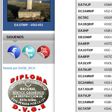
EA7VL/P
VGMA
EC2AMN/P
VGZ-
EC7RC
VGGR
EA1BQR/P
VGSO
EA1ITM/P - VGO-051
EA3HP
VGB-
SIGUENOS
EB1DM/P
VGO-
EA4IF/P
VGTO
EA1GTX/P
VGC-
EA4IF/P
VGTO
EA1ILV/P
VGOU
Tweets por DVGE_RCH
EA7IXJ/P
VGSE
EC2AMN/P
VGBI
EC2AMN/1
VGS-
EA7JGU/P
VGJ-
EA7VL/P
VGMA
EC2AMN/P
VGBI
EC7AT/P
VGAL