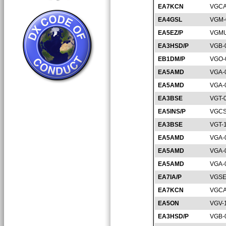
EA7KCN
VGCA
EA4GSL
VGM-
EA5EZ/P
VGMU
EA3HSD/P
VGB-
EB1DM/P
VGO-
EA5AMD
VGA-
EA5AMD
VGA-
EA3BSE
VGT-
EA5INS/P
VGCS
EA3BSE
VGT-
EA5AMD
VGA-
EA5AMD
VGA-
EA5AMD
VGA-
EA7IA/P
VGSE
EA7KCN
VGCA
EA5ON
VGV-
EA3HSD/P
VGB-