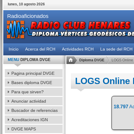
lunes, 10 agosto 2026
Radioaficionados
Inicio
Acerca del RCH
Actividades RCH
La sede del RCH
MENU
DIPLOMA DVGE
Diploma DVGE
LOGS Online
Pagina principal DVGE
LOGS Online
Bases diploma DVGE
Para que sirven?
Anunciar actividad
18.797
Ac
Buscador de referencias
Acreditaciones IGN
DVGE MAPS