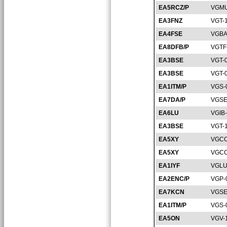
EA5RCZ/P
VGMU
EA3FNZ
VGT-
EA4FSE
VGBA
EA8DFB/P
VGTF
EA3BSE
VGT-
EA3BSE
VGT-
EA1ITM/P
VGS-
EA7DA/P
VGSE
EA6LU
VGIB
EA3BSE
VGT-
EA5XY
VGCC
EA5XY
VGCC
EA1IYF
VGLU
EA2ENC/P
VGP-
EA7KCN
VGSE
EA1ITM/P
VGS-
EA5ON
VGV-