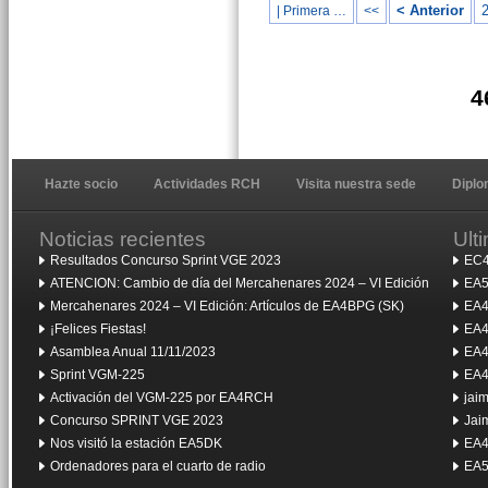
< Anterior
| Primera …
<<
4
Hazte socio
Actividades RCH
Visita nuestra sede
Dipl
Noticias recientes
Ult
Resultados Concurso Sprint VGE 2023
EC4
ATENCION: Cambio de día del Mercahenares 2024 – VI Edición
EA5
Mercahenares 2024 – VI Edición: Artículos de EA4BPG (SK)
EA4
¡Felices Fiestas!
EA4
Asamblea Anual 11/11/2023
EA4
Sprint VGM-225
EA4
Activación del VGM-225 por EA4RCH
jai
Concurso SPRINT VGE 2023
Jai
Nos visitó la estación EA5DK
EA4
Ordenadores para el cuarto de radio
EA5