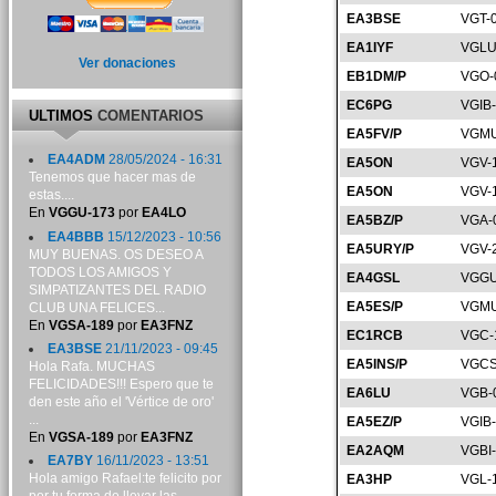
EA3BSE
VGT-
EA1IYF
VGLU
Ver donaciones
EB1DM/P
VGO-
EC6PG
VGIB
ULTIMOS
COMENTARIOS
EA5FV/P
VGMU
EA4ADM
28/05/2024 - 16:31
EA5ON
VGV-
Tenemos que hacer mas de
EA5ON
VGV-
estas....
En
VGGU-173
por
EA4LO
EA5BZ/P
VGA-
EA4BBB
15/12/2023 - 10:56
EA5URY/P
VGV-
MUY BUENAS. OS DESEO A
TODOS LOS AMIGOS Y
EA4GSL
VGGU
SIMPATIZANTES DEL RADIO
EA5ES/P
VGMU
CLUB UNA FELICES...
En
VGSA-189
por
EA3FNZ
EC1RCB
VGC-
EA3BSE
21/11/2023 - 09:45
EA5INS/P
VGCS
Hola Rafa. MUCHAS
FELICIDADES!!! Espero que te
EA6LU
VGB-
den este año el 'Vértice de oro'
...
EA5EZ/P
VGIB
En
VGSA-189
por
EA3FNZ
EA2AQM
VGBI
EA7BY
16/11/2023 - 13:51
Hola amigo Rafael:te felicito por
EA3HP
VGL-