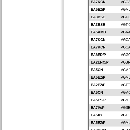
EA7KCN
VGCA
EA5EZ/P
VGMU
EA3BSE
VGT-
EA3BSE
VGT-
EA5AMD
VGA-
EA7KCN
VGCA
EA7KCN
VGCA
EA8ED/P
VGGC
EA2ENC/P
VGBI
EA5ON
VGV-
EA5EZ/P
VGMU
EA2EZ/P
VGTE
EA5ON
VGV-
EA5ES/P
VGMU
EA7IA/P
VGSE
EA5XY
VGTO
EA5EZ/P
VGMU