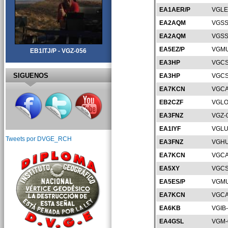
EA1AER/P
VGLE
EA2AQM
VGSS
EA2AQM
VGSS
EA5EZ/P
VGMU
EB1ITJ/P - VGZ-056
EA3HP
VGCS
SIGUENOS
EA3HP
VGCS
EA7KCN
VGCA
EB2CZF
VGLO
EA3FNZ
VGZ-
EA1IYF
VGLU
Tweets por DVGE_RCH
EA3FNZ
VGHU
EA7KCN
VGCA
EA5XY
VGCS
EA5ES/P
VGMU
EA7KCN
VGCA
EA6KB
VGIB
EA4GSL
VGM-