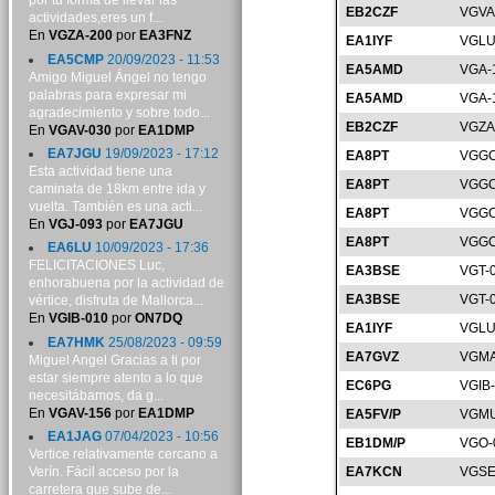
por tu forma de llevar las
EB2CZF
VGVA
actividades,eres un f...
En
VGZA-200
por
EA3FNZ
EA1IYF
VGLU
EA5CMP
20/09/2023 - 11:53
EA5AMD
VGA-
Amigo Miguel Ángel no tengo
palabras para expresar mi
EA5AMD
VGA-
agradecimiento y sobre todo...
EB2CZF
VGZA
En
VGAV-030
por
EA1DMP
EA7JGU
19/09/2023 - 17:12
EA8PT
VGGC
Esta actividad tiene una
EA8PT
VGGC
caminata de 18km entre ida y
vuelta. También es una acti...
EA8PT
VGGC
En
VGJ-093
por
EA7JGU
EA8PT
VGGC
EA6LU
10/09/2023 - 17:36
FELICITACIONES Luc,
EA3BSE
VGT-
enhorabuena por la actividad de
EA3BSE
VGT-
vértice, disfruta de Mallorca...
En
VGIB-010
por
ON7DQ
EA1IYF
VGLU
EA7HMK
25/08/2023 - 09:59
EA7GVZ
VGMA
Miguel Angel Gracias a ti por
estar siempre atento a lo que
EC6PG
VGIB
necesitábamos, da g...
En
VGAV-156
por
EA1DMP
EA5FV/P
VGMU
EA1JAG
07/04/2023 - 10:56
EB1DM/P
VGO-
Vertice relativamente cercano a
Verín. Fácil acceso por la
EA7KCN
VGSE
carretera que sube de...