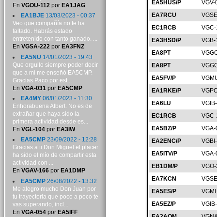
EA5HUS/P
VGV-
En
VGOU-112
por
EA1JAG
EA7RCU
VGSE
EA1BJE
13/03/2023 - 00:37
Veo que compañía no te ha
EC1RCB
VGC-
faltado. Habrás estado
entretenido con tanto ganado. ...
EA3HSD/P
VGB-
En
VGSA-222
por
EA3FNZ
EA8PT
VGGC
EA5NU
14/01/2023 - 19:43
Que orgullo siempre poder decir
EA8PT
VGGC
que a mí me enseñó EA5CMP.
EA5FV/P
VGMU
Gracias Paco por est...
En
VGA-031
por
EA5CMP
EA1RKE/P
VGPO
EA4MY
06/01/2023 - 11:30
EA6LU
VGIB
Enhorabuena Albert. No es de
extrañar que haya sido la
EC1RCB
VGC-
primera actividad desde es...
EA5BZ/P
VGA-
En
VGL-104
por
EA3IW
EA5CMP
23/09/2022 - 12:28
EA2ENC/P
VGBI
Gracias a ti Don Miguel el placer
EA5ITV/P
VGA-
ha sido el mío de compartir esta
actividad con ...
EB1DM/P
VGO-
En
VGAV-166
por
EA1DMP
EA7KCN
VGSE
EA5CMP
26/08/2022 - 13:32
Me alegro mucho Don Juan por
EA5ES/P
VGMU
tu trayectoria que poco a poco te
EA5EZ/P
VGIB
vas superando, incl...
En
VGA-054
por
EA5IFF
EA2AQM
VGNA