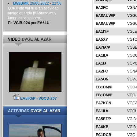
LW8DMK
29/06/2022 - 22:58
EA2FC
VGNA
Que lindo ver tu gran actividad
amigo querido !!! Abrazo muy
EA8AUW/P
VGGC
fuerte desde el otro...
En
VGIB-024
por
EA6LU
EA8AUW/P
VGGC
EA1IYF
VGLE
VIDEO
DVGE AL AZAR
EA5XY
VGTO
EA7IA/P
VGSE
EA1ILV
VGOU
EA1IJ
VGPO
EA2FC
VGNA
EA5ON
VGV-
EB1DM/P
VGO-
EB1DM/P
VGO-
EA5IIG/P - VGCU-207
EA7KCN
VGCA
ACTIVIDAD
DVGE AL AZAR
EA1ILV
VGOU
EA5EZ/P
VGIB
EA6KB
VGIB
EC1RCB
VGC-