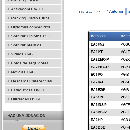
Ranking V-UHF
Activadores V-UHF
< Anterior
| Primera …
<<
Ranking Radio Clubs
Diplomas concedidos
Solicitar Diploma PDF
Actividad
Refer
EA3FNZ
VGBU
Solicitar premios
EA1IYF
VGLE
Videos DVGE
EA2EMO/P
VGZ-
Fotos de seguidores
EA2ENC/P
VGP-
Noticias DVGE
EC6PG
VGIB
Descargar referencias
EA7IA/P
VGSE
Estadisticas DVGE
EA5EZ/P
VGIB
EA5ON
VGCU
Utilidades DVGE
EA5INS/P
VGTE
EA5INS/P
VGTE
HAZ
UNA DONACIÓN
EA3HP
VGB-
EA3BSE
VGT-