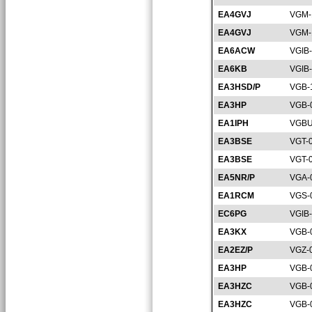
EA4GVJ
VGM-
EA4GVJ
VGM-
EA6ACW
VGIB
EA6KB
VGIB
EA3HSD/P
VGB-
EA3HP
VGB-
EA1IPH
VGBU
EA3BSE
VGT-
EA3BSE
VGT-
EA5NR/P
VGA-
EA1RCM
VGS-
EC6PG
VGIB
EA3KX
VGB-
EA2EZ/P
VGZ-
EA3HP
VGB-
EA3HZC
VGB-
EA3HZC
VGB-