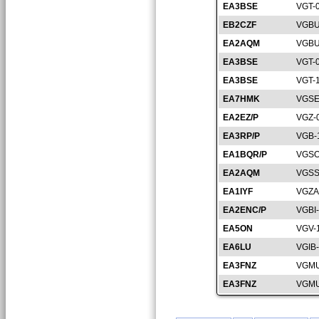
EA3BSE
VGT-
EB2CZF
VGBU
EA2AQM
VGBU
EA3BSE
VGT-
EA3BSE
VGT-
EA7HMK
VGSE
EA2EZ/P
VGZ-
EA3RP/P
VGB-
EA1BQR/P
VGSO
EA2AQM
VGSS
EA1IYF
VGZA
EA2ENC/P
VGBI
EA5ON
VGV-
EA6LU
VGIB
EA3FNZ
VGMU
EA3FNZ
VGMU