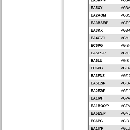
EA3RP/P
VGB-
EA5XY
VGBA
EA2AQM
VGSS
EA3BSE/P
VGT-
EA3KX
VGB-
EA4GVJ
VGM-
EC6PG
VGIB
EA5ES/P
VGMU
EA6LU
VGIB
EC6PG
VGIB
EA3FNZ
VGZ-
EA5EZ/P
VGIB
EA2EZ/P
VGZ-
EA1IPH
VGVA
EA1BOO/P
VGZA
EA5ES/P
VGMU
EC6PG
VGIB
EA1IYF
VGLU