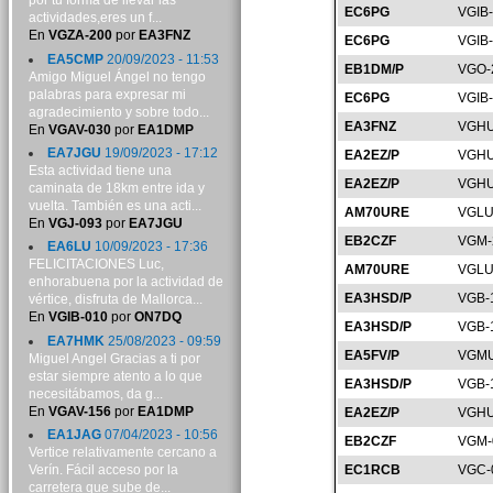
por tu forma de llevar las
EC6PG
VGIB
actividades,eres un f...
En
VGZA-200
por
EA3FNZ
EC6PG
VGIB
EA5CMP
20/09/2023 - 11:53
EB1DM/P
VGO-
Amigo Miguel Ángel no tengo
palabras para expresar mi
EC6PG
VGIB
agradecimiento y sobre todo...
EA3FNZ
VGHU
En
VGAV-030
por
EA1DMP
EA7JGU
19/09/2023 - 17:12
EA2EZ/P
VGHU
Esta actividad tiene una
EA2EZ/P
VGHU
caminata de 18km entre ida y
vuelta. También es una acti...
AM70URE
VGLU
En
VGJ-093
por
EA7JGU
EB2CZF
VGM-
EA6LU
10/09/2023 - 17:36
FELICITACIONES Luc,
AM70URE
VGLU
enhorabuena por la actividad de
EA3HSD/P
VGB-
vértice, disfruta de Mallorca...
En
VGIB-010
por
ON7DQ
EA3HSD/P
VGB-
EA7HMK
25/08/2023 - 09:59
EA5FV/P
VGMU
Miguel Angel Gracias a ti por
estar siempre atento a lo que
EA3HSD/P
VGB-
necesitábamos, da g...
En
VGAV-156
por
EA1DMP
EA2EZ/P
VGHU
EA1JAG
07/04/2023 - 10:56
EB2CZF
VGM-
Vertice relativamente cercano a
Verín. Fácil acceso por la
EC1RCB
VGC-
carretera que sube de...