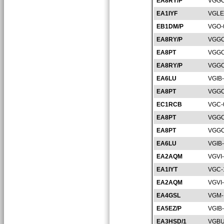
EA8RY/P
VGGC
EA1IYF
VGLE
EB1DM/P
VGO-
EA8RY/P
VGGC
EA8PT
VGGC
EA8RY/P
VGGC
EA6LU
VGIB
EA8PT
VGGC
EC1RCB
VGC-
EA8PT
VGGC
EA8PT
VGGC
EA6LU
VGIB
EA2AQM
VGVI
EA1IYT
VGC-
EA2AQM
VGVI
EA4GSL
VGM-
EA5EZ/P
VGIB
EA3HSD/1
VGBU