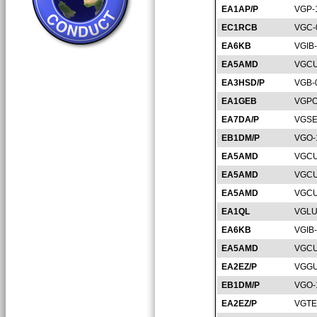
EA1AP/P
VGP-
EC1RCB
VGC-
EA6KB
VGIB
EA5AMD
VGCU
EA3HSD/P
VGB-
EA1GEB
VGPO
EA7DA/P
VGSE
EB1DM/P
VGO-
EA5AMD
VGCU
EA5AMD
VGCU
EA5AMD
VGCU
EA1QL
VGLU
EA6KB
VGIB
EA5AMD
VGCU
EA2EZ/P
VGGU
EB1DM/P
VGO-
EA2EZ/P
VGTE