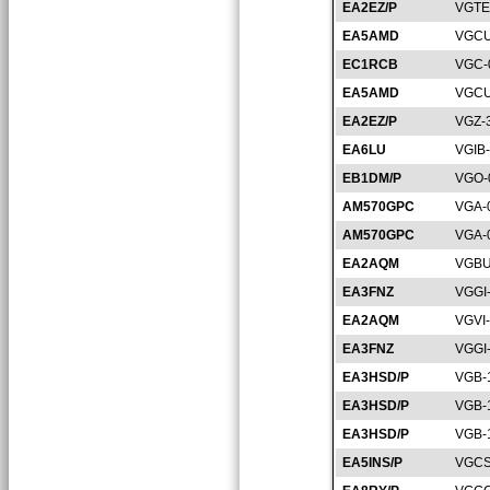
EA2EZ/P
VGTE
EA5AMD
VGCU
EC1RCB
VGC-
EA5AMD
VGCU
EA2EZ/P
VGZ-
EA6LU
VGIB
EB1DM/P
VGO-
AM570GPC
VGA-
AM570GPC
VGA-
EA2AQM
VGBU
EA3FNZ
VGGI
EA2AQM
VGVI
EA3FNZ
VGGI
EA3HSD/P
VGB-
EA3HSD/P
VGB-
EA3HSD/P
VGB-
EA5INS/P
VGCS