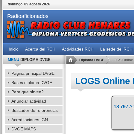
domingo, 09 agosto 2026
Radioaficionados
Inicio
Acerca del RCH
Actividades RCH
La sede del RCH
MENU
DIPLOMA DVGE
Diploma DVGE
LOGS Online
Pagina principal DVGE
LOGS Online
Bases diploma DVGE
Para que sirven?
Anunciar actividad
18.797
Ac
Buscador de referencias
Acreditaciones IGN
DVGE MAPS