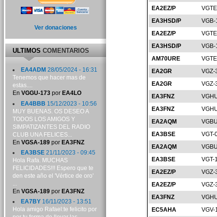
EA2EZ/P
VGTE
EA3HSD/P
VGB-
Ver donaciones
EA2EZ/P
VGTE
EA3HSD/P
VGB-
ULTIMOS
COMENTARIOS
AM70URE
VGTE
EA4ADM
28/05/2024 - 16:31
EA2GR
VGZ-
Tenemos que hacer mas de
EA2GR
VGZ-
estas....
En
VGGU-173
por
EA4LO
EA3FNZ
VGHU
EA4BBB
15/12/2023 - 10:56
EA3FNZ
VGHU
MUY BUENAS. OS DESEO A
TODOS LOS AMIGOS Y
EA2AQM
VGBU
SIMPATIZANTES DEL RADIO
EA3BSE
VGT-
CLUB UNA FELICES...
En
VGSA-189
por
EA3FNZ
EA2AQM
VGBU
EA3BSE
21/11/2023 - 09:45
EA3BSE
VGT-
Hola Rafa. MUCHAS
FELICIDADES!!! Espero que te
EA2EZ/P
VGZ-
den este año el 'Vértice de oro'
...
EA2EZ/P
VGZ-
En
VGSA-189
por
EA3FNZ
EA3FNZ
VGHU
EA7BY
16/11/2023 - 13:51
Hola amigo Rafael:te felicito por
EC5AHA
VGV-