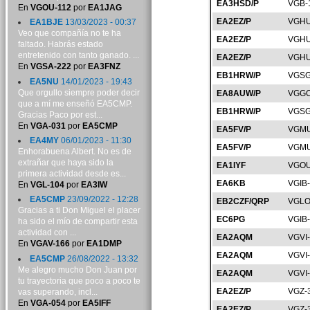
EA3HSD/P
VGB-
En
VGOU-112
por
EA1JAG
EA2EZ/P
VGHU
EA1BJE
13/03/2023 - 00:37
Veo que compañía no te ha
EA2EZ/P
VGHU
faltado. Habrás estado
entretenido con tanto ganado. ...
EA2EZ/P
VGHU
En
VGSA-222
por
EA3FNZ
EB1HRW/P
VGSG
EA5NU
14/01/2023 - 19:43
Que orgullo siempre poder decir
EA8AUW/P
VGGC
que a mí me enseñó EA5CMP.
EB1HRW/P
VGSG
Gracias Paco por est...
En
VGA-031
por
EA5CMP
EA5FV/P
VGMU
EA4MY
06/01/2023 - 11:30
EA5FV/P
VGMU
Enhorabuena Albert. No es de
extrañar que haya sido la
EA1IYF
VGOU
primera actividad desde es...
EA6KB
VGIB
En
VGL-104
por
EA3IW
EA5CMP
23/09/2022 - 12:28
EB2CZF/QRP
VGLO
Gracias a ti Don Miguel el placer
EC6PG
VGIB
ha sido el mío de compartir esta
actividad con ...
EA2AQM
VGVI
En
VGAV-166
por
EA1DMP
EA2AQM
VGVI
EA5CMP
26/08/2022 - 13:32
Me alegro mucho Don Juan por
EA2AQM
VGVI
tu trayectoria que poco a poco te
EA2EZ/P
VGZ-
vas superando, incl...
En
VGA-054
por
EA5IFF
EA2EZ/P
VGZ-