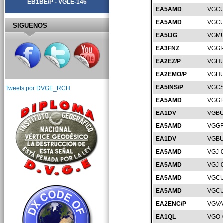
EB1BE/P - VGLE-146
EA5AMD
VGCU
EA5AMD
VGCU
SIGUENOS
EA5IJG
VGMU
EA3FNZ
VGGI
EA2EZ/P
VGHU
EA2EMO/P
VGHU
EA5INS/P
VGCS
Tweets por DVGE_RCH
EA5AMD
VGGR
EA1DV
VGBU
EA5AMD
VGGR
EA1DV
VGBU
EA5AMD
VGJ-
EA5AMD
VGJ-
EA5AMD
VGCU
EA5AMD
VGCU
EA2ENC/P
VGVA
EA1QL
VGO-