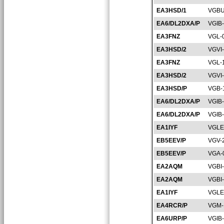
EA3HSD/1
VGBU
EA6/DL2DXA/P
VGIB
EA3FNZ
VGL-
EA3HSD/2
VGVI
EA3FNZ
VGL-
EA3HSD/2
VGVI
EA3HSD/P
VGB-
EA6/DL2DXA/P
VGIB
EA6/DL2DXA/P
VGIB
EA1IYF
VGLE
EB5EEV/P
VGV-
EB5EEV/P
VGA-
EA2AQM
VGBI
EA2AQM
VGBI
EA1IYF
VGLE
EA4RCR/P
VGM-
EA6URP/P
VGIB