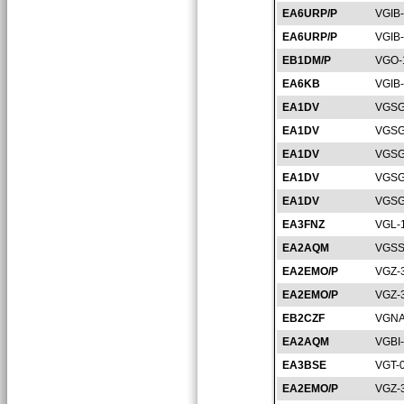
EA6URP/P
VGIB
EA6URP/P
VGIB
EB1DM/P
VGO-
EA6KB
VGIB
EA1DV
VGSG
EA1DV
VGSG
EA1DV
VGSG
EA1DV
VGSG
EA1DV
VGSG
EA3FNZ
VGL-
EA2AQM
VGSS
EA2EMO/P
VGZ-
EA2EMO/P
VGZ-
EB2CZF
VGNA
EA2AQM
VGBI
EA3BSE
VGT-
EA2EMO/P
VGZ-