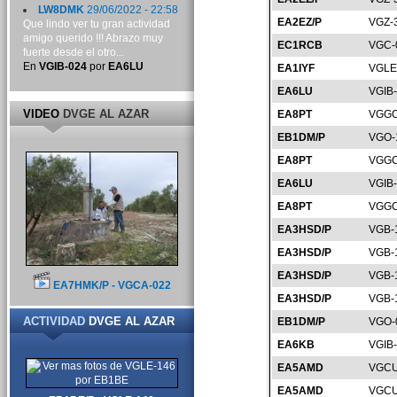
LW8DMK
29/06/2022 - 22:58
EA2EZ/P
VGZ-
Que lindo ver tu gran actividad
amigo querido !!! Abrazo muy
EC1RCB
VGC-
fuerte desde el otro...
En
VGIB-024
por
EA6LU
EA1IYF
VGLE
EA6LU
VGIB
VIDEO
DVGE AL AZAR
EA8PT
VGGC
EB1DM/P
VGO-
EA8PT
VGGC
EA6LU
VGIB
EA8PT
VGGC
EA3HSD/P
VGB-
EA3HSD/P
VGB-
EA3HSD/P
VGB-
EA7HMK/P - VGCA-022
EA3HSD/P
VGB-
ACTIVIDAD
DVGE AL AZAR
EB1DM/P
VGO-
EA6KB
VGIB
EA5AMD
VGCU
EA5AMD
VGCU