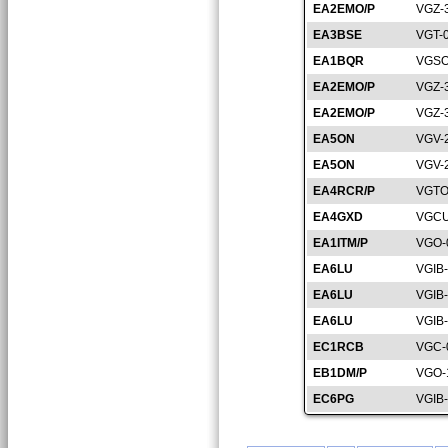
EA2EMO/P
VGZ-
EA3BSE
VGT-
EA1BQR
VGSO
EA2EMO/P
VGZ-
EA2EMO/P
VGZ-
EA5ON
VGV-
EA5ON
VGV-
EA4RCR/P
VGTO
EA4GXD
VGCU
EA1ITM/P
VGO-
EA6LU
VGIB
EA6LU
VGIB
EA6LU
VGIB
EC1RCB
VGC-
EB1DM/P
VGO-
EC6PG
VGIB