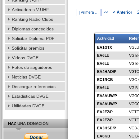
Ranking V-UHF
Activadores V-UHF
< Anterior
| Primera …
<<
Ranking Radio Clubs
Diplomas concedidos
Solicitar Diploma PDF
Actividad
Refer
EA1GTX
VGLU
Solicitar premios
EA6LU
VGIB
Videos DVGE
EA6LU
VGIB
Fotos de seguidores
EA4HAD/P
VGTO
Noticias DVGE
EC1RCB
VGC-
Descargar referencias
EA6LU
VGIB
Estadisticas DVGE
EA8AUW/P
VGGC
EA8AUW/P
VGGC
Utilidades DVGE
EA2EZ/P
VGTE
EA2EZ/P
VGTE
HAZ
UNA DONACIÓN
EA3HSD/P
VGB-
EA6KB
VGIB