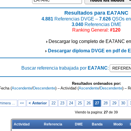
Resultados para EA7ANC
4.881
Referencias DVGE –
7.626
QSOs enc
3.040
Referencias DME
Ranking General:
#120
Descargar log completo de EA7ANC e
Descargar diploma DVGE en pdf de
Buscar referencia trabajada por
EA7ANC
:
Resultados ordenados por:
Fecha (
Ascendente
/
Descendente
) – Actividad (
Ascendente
/
Descendente
) – R
< Anterior
22
23
24
25
26
27
28
29
30
Primera …
<<
Viendo la pagina:
27
de 39
Actividad
Referencia
DME
Banda
Modo