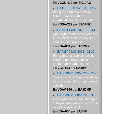
En
VGOU-112
por
EA1JAG
EA1BJE
13/03/2023 - 00:37
Veo que compañía no te ha
faltado. Habrás estado
entretenido con tanto ganado. ...
En
VGSA-222
por
EA3FNZ
EA5NU
14/01/2023 - 19:43
Que orgullo siempre poder decir
que a mí me enseñó EA5CMP.
Gracias Paco por est...
En
VGA-031
por
EA5CMP
EA4MY
06/01/2023 - 11:30
Enhorabuena Albert. No es de
extrañar que haya sido la
primera actividad desde es...
En
VGL-104
por
EA3IW
EA5CMP
23/09/2022 - 12:28
Gracias a ti Don Miguel el placer
ha sido el mío de compartir esta
actividad con ...
En
VGAV-166
por
EA1DMP
EA5CMP
26/08/2022 - 13:32
Me alegro mucho Don Juan por
tu trayectoria que poco a poco te
vas superando, incl...
En
VGA-054
por
EA5IFF