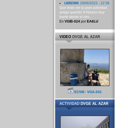
LW8DMK
29/06/2022 - 22:58
Que lindo ver tu gran actividad
amigo querido !!! Abrazo muy
fuerte desde el otro...
En
VGIB-024
por
EA6LU
VIDEO
DVGE AL AZAR
EC5W - VGA-041
ACTIVIDAD
DVGE AL AZAR