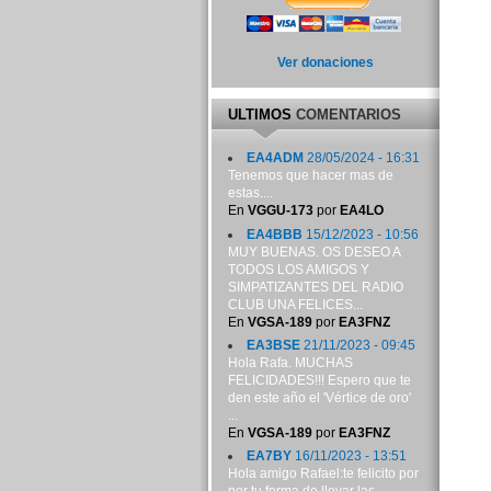
Ver donaciones
ULTIMOS
COMENTARIOS
EA4ADM
28/05/2024 - 16:31
Tenemos que hacer mas de
estas....
En
VGGU-173
por
EA4LO
EA4BBB
15/12/2023 - 10:56
MUY BUENAS. OS DESEO A
TODOS LOS AMIGOS Y
SIMPATIZANTES DEL RADIO
CLUB UNA FELICES...
En
VGSA-189
por
EA3FNZ
EA3BSE
21/11/2023 - 09:45
Hola Rafa. MUCHAS
FELICIDADES!!! Espero que te
den este año el 'Vértice de oro'
...
En
VGSA-189
por
EA3FNZ
EA7BY
16/11/2023 - 13:51
Hola amigo Rafael:te felicito por