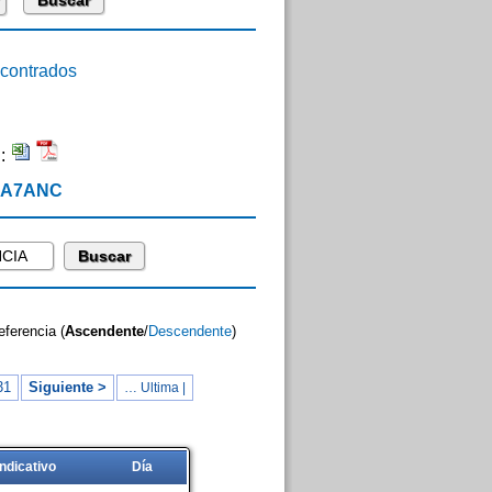
ontrados
n:
 EA7ANC
eferencia (
Ascendente
/
Descendente
)
31
Siguiente >
… Ultima |
Indicativo
Día