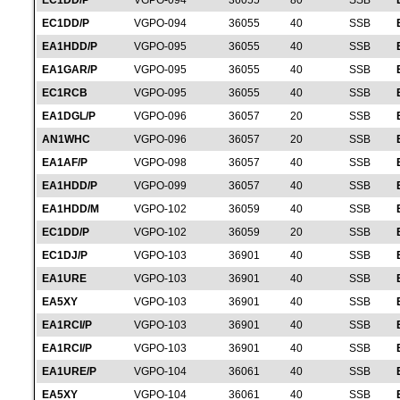
EC1DD/P
VGPO-094
36055
80
SSB
EC1DD/P
VGPO-094
36055
40
SSB
EA1HDD/P
VGPO-095
36055
40
SSB
EA1GAR/P
VGPO-095
36055
40
SSB
EC1RCB
VGPO-095
36055
40
SSB
EA1DGL/P
VGPO-096
36057
20
SSB
AN1WHC
VGPO-096
36057
20
SSB
EA1AF/P
VGPO-098
36057
40
SSB
EA1HDD/P
VGPO-099
36057
40
SSB
EA1HDD/M
VGPO-102
36059
40
SSB
EC1DD/P
VGPO-102
36059
20
SSB
EC1DJ/P
VGPO-103
36901
40
SSB
EA1URE
VGPO-103
36901
40
SSB
EA5XY
VGPO-103
36901
40
SSB
EA1RCI/P
VGPO-103
36901
40
SSB
EA1RCI/P
VGPO-103
36901
40
SSB
EA1URE/P
VGPO-104
36061
40
SSB
EA5XY
VGPO-104
36061
40
SSB