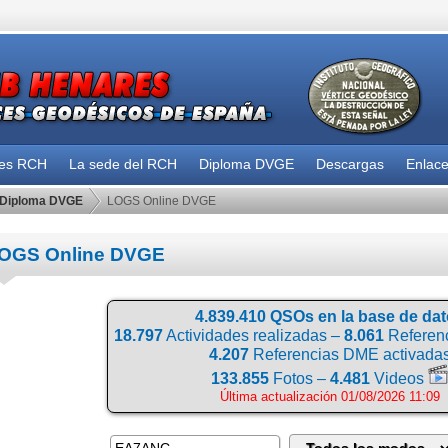
des RCH
La sede del RCH
Diploma DVGE
Descargas
Enlac
Diploma DVGE
LOGS Online DVGE
OGS Online DVGE
4.839.410 QSOs en la base de da
18.797
Actividades realizadas –
8.061
Referenc
4.207
Referencias DME activada
133.855
Fotos –
4.481
Videos
Última actualización 01/08/2026 11:09