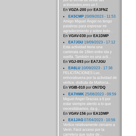
por tu forma de llevar las
actividades,eres un f...
En
VGZA-200
por
EA3FNZ
EA5CMP
20/09/2023 - 11:53
Amigo Miguel Ángel no tengo
palabras para expresar mi
agradecimiento y sobre todo...
En
VGAV-030
por
EA1DMP
EA7JGU
19/09/2023 - 17:12
Esta actividad tiene una
caminata de 18km entre ida y
vuelta. También es una acti...
En
VGJ-093
por
EA7JGU
EA6LU
10/09/2023 - 17:36
FELICITACIONES Luc,
enhorabuena por la actividad de
vértice, disfruta de Mallorca...
En
VGIB-010
por
ON7DQ
EA7HMK
25/08/2023 - 09:59
Miguel Angel Gracias a ti por
estar siempre atento a lo que
necesitábamos, da g...
En
VGAV-156
por
EA1DMP
EA1JAG
07/04/2023 - 10:56
Vertice relativamente cercano a
Verín. Fácil acceso por la
carretera que sube de...