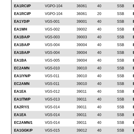
EA1RCI/P
VGPO-104
36061
40
SSB
EA1RCI/P
VGPO-104
36061
20
SSB
EA1YD/P
VGS-001
39001
40
SSB
EA1WH
VGS-002
39002
40
SSB
EA1BA/P
VGS-003
39003
40
SSB
EA1BA/P
VGS-004
39004
40
SSB
EA1BA/P
VGS-004
39004
40
SSB
EA1BA
VGS-005
39004
40
SSB
EC2AMN
VGS-010
39010
40
SSB
EA1IYN/P
VGS-011
39010
40
SSB
EC2AMN
VGS-011
39010
40
SSB
EA1EA
VGS-012
39011
40
SSB
EA1ITM/P
VGS-013
39011
40
SSB
EA2RY/1
VGS-014
39011
40
SSB
EA1EA
VGS-014
39011
40
SSB
EC2AMN/1
VGS-014
39011
40
SSB
EA1GGK/P
VGS-015
39012
40
SSB