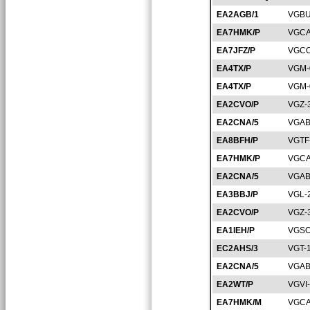
EA2AGB/1
VGBU
EA7HMK/P
VGCA
EA7JFZ/P
VGCO
EA4TX/P
VGM-
EA4TX/P
VGM-
EA2CVO/P
VGZ-
EA2CNA/5
VGAB
EA8BFH/P
VGTF
EA7HMK/P
VGCA
EA2CNA/5
VGAB
EA3BBJ/P
VGL-
EA2CVO/P
VGZ-
EA1IEH/P
VGSO
EC2AHS/3
VGT-
EA2CNA/5
VGAB
EA2WT/P
VGVI
EA7HMK/M
VGCA