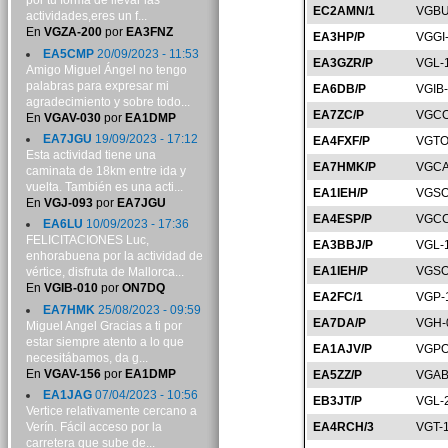
por tu forma de llevar las
EC2AMN/1
VGBU
actividades,eres un f...
En
VGZA-200
por
EA3FNZ
EA3HP/P
VGGI
EA5CMP
20/09/2023 - 11:53
EA3GZR/P
VGL-
Amigo Miguel Ángel no tengo
palabras para expresar mi
EA6DB/P
VGIB
agradecimiento y sobre todo...
EA7ZC/P
VGCO
En
VGAV-030
por
EA1DMP
EA7JGU
19/09/2023 - 17:12
EA4FXF/P
VGTO
Esta actividad tiene una
EA7HMK/P
VGCA
caminata de 18km entre ida y
vuelta. También es una acti...
EA1IEH/P
VGSO
En
VGJ-093
por
EA7JGU
EA4ESP/P
VGCC
EA6LU
10/09/2023 - 17:36
FELICITACIONES Luc,
EA3BBJ/P
VGL-
enhorabuena por la actividad de
EA1IEH/P
VGSO
vértice, disfruta de Mallorca...
En
VGIB-010
por
ON7DQ
EA2FC/1
VGP-
EA7HMK
25/08/2023 - 09:59
EA7DA/P
VGH-
Miguel Angel Gracias a ti por
estar siempre atento a lo que
EA1AJV/P
VGPO
necesitábamos, da g...
En
VGAV-156
por
EA1DMP
EA5ZZ/P
VGAB
EA1JAG
07/04/2023 - 10:56
EB3JT/P
VGL-
Vertice relativamente cercano a
Verín. Fácil acceso por la
EA4RCH/3
VGT-
carretera que sube de...