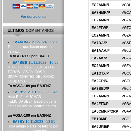
EC2AMN/1
VGBU
EA7HMK/P
VGCA
Ver donaciones
EC2AMN/1
VGZA
EA4FTV/P
VGTO
ULTIMOS
COMENTARIOS
EC2AMN/1
VGZA
EA4ADM
28/05/2024 - 16:31
EA7DA/P
VGSE
Tenemos que hacer mas de
EA1AAA/P
VGLU
estas....
En
VGGU-173
por
EA4LO
EA2AK/P
VGZ-
EA4BBB
15/12/2023 - 10:56
EC2AMN/1
VGZA
MUY BUENAS. OS DESEO A
TODOS LOS AMIGOS Y
EA1GTX/P
VGOU
SIMPATIZANTES DEL RADIO
EA2GRI/4
VGGU
CLUB UNA FELICES...
En
VGSA-189
por
EA3FNZ
EA3BBJ/P
VGL-
EA3BSE
21/11/2023 - 09:45
EC2AMN/1
VGZA
Hola Rafa. MUCHAS
FELICIDADES!!! Espero que te
EA4FTD/P
VGBA
den este año el 'Vértice de oro'
...
EA5CMP/P/QRP
VGA-
En
VGSA-189
por
EA3FNZ
EB1DM/P
VGO-
EA7BY
16/11/2023 - 13:51
Hola amigo Rafael:te felicito por
EA5URE/P
VGMU