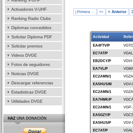
Ranking V-UHF
Activadores V-UHF
< Anterior
| Primera …
<<
Ranking Radio Clubs
Diplomas concedidos
Solicitar Diploma PDF
Actividad
Refer
EA4FTV/P
VGTO
Solicitar premios
EC7AT/P
VGAL
Videos DVGE
EB2DCY/P
VGVI
Fotos de seguidores
EA7VL/P
VGMA
Noticias DVGE
EC2AMN/1
VGZA
Descargar referencias
EA5HUS/M
VGV-
Estadisticas DVGE
EC2AMN/1
VGZA
EA7HMK/P
VGCA
Utilidades DVGE
EC2AMN/1
VGP-
EA5GZY/P
VGCS
HAZ
UNA DONACIÓN
EA5HUS/P
VGV-
EC7AT/P
VGAL