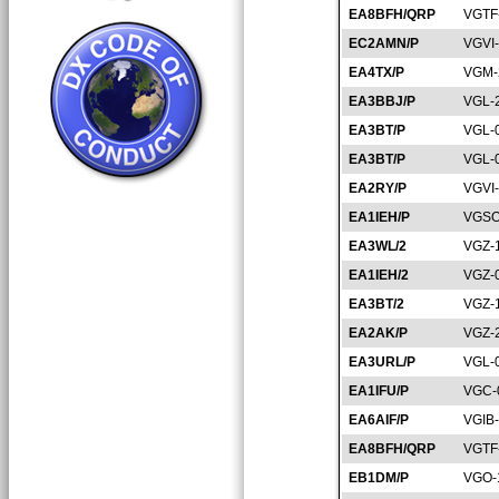
EA8BFH/QRP
VGTF
EC2AMN/P
VGVI
EA4TX/P
VGM-
EA3BBJ/P
VGL-
EA3BT/P
VGL-
EA3BT/P
VGL-
EA2RY/P
VGVI
EA1IEH/P
VGSO
EA3WL/2
VGZ-
EA1IEH/2
VGZ-
EA3BT/2
VGZ-
EA2AK/P
VGZ-
EA3URL/P
VGL-
EA1IFU/P
VGC-
EA6AIF/P
VGIB
EA8BFH/QRP
VGTF
EB1DM/P
VGO-