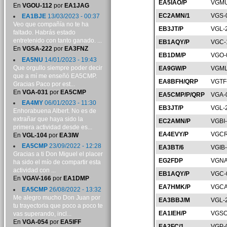
EA5IAO/P
VGMU
En
VGOU-112
por
EA1JAG
EC2AMN/1
VGS-
EA1BJE
13/03/2023 - 00:37
Veo que compañía no te ha
EB3JT/P
VGL-
faltado. Habrás estado
entretenido con tanto ganado. ...
EB1AQY/P
VGC-
En
VGSA-222
por
EA3FNZ
EB1DM/P
VGO-
EA5NU
14/01/2023 - 19:43
Que orgullo siempre poder decir
EA9GW/P
VGML
que a mí me enseñó EA5CMP.
EA8BFH/QRP
VGTF
Gracias Paco por est...
En
VGA-031
por
EA5CMP
EA5CMP/P/QRP
VGA-
EA4MY
06/01/2023 - 11:30
EB3JT/P
VGL-
Enhorabuena Albert. No es de
extrañar que haya sido la
EC2AMN/P
VGBI
primera actividad desde es...
EA4EVY/P
VGCR
En
VGL-104
por
EA3IW
EA5CMP
23/09/2022 - 12:28
EA3BT/6
VGIB
Gracias a ti Don Miguel el placer
EG2FDP
VGNA
ha sido el mío de compartir esta
actividad con ...
EB1AQY/P
VGC-
En
VGAV-166
por
EA1DMP
EA7HMK/P
VGCA
EA5CMP
26/08/2022 - 13:32
Me alegro mucho Don Juan por
EA3BBJ/M
VGL-
tu trayectoria que poco a poco te
EA1IEH/P
VGSO
vas superando, incl...
En
VGA-054
por
EA5IFF
EA2FC/1
VGP-