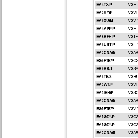
EA4TX/P
VGM-
EA2RY/P
VGVI
EA5XU/M
VGV-
EA4APP/P
VGM-
EA8BFH/P
VGTF
EA3URT/P
VGL-
EA2CNA/5
VGAB
EG5FTE/P
VGCS
EB5BB/1
VGSA
EA3TE/2
VGHU
EA2WT/P
VGVI
EA1IEH/P
VGSO
EA2CNA/5
VGAB
EG5FTE/P
VGV-
EA5GZY/P
VGCS
EA5GZY/P
VGCS
EA2CNA/5
VGAB