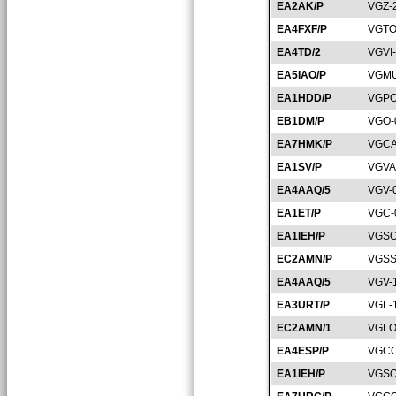
EA2AK/P
VGZ-
EA4FXF/P
VGTO
EA4TD/2
VGVI
EA5IAO/P
VGMU
EA1HDD/P
VGPO
EB1DM/P
VGO-
EA7HMK/P
VGCA
EA1SV/P
VGVA
EA4AAQ/5
VGV-
EA1ET/P
VGC-
EA1IEH/P
VGSO
EC2AMN/P
VGSS
EA4AAQ/5
VGV-
EA3URT/P
VGL-
EC2AMN/1
VGLO
EA4ESP/P
VGCC
EA1IEH/P
VGSO