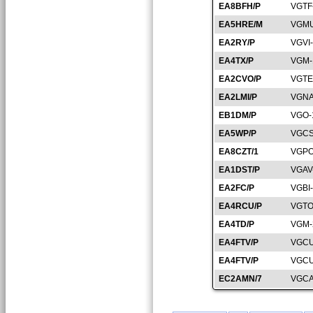
EA8BFH/P
VGTF
EA5HRE/M
VGMU
EA2RY/P
VGVI
EA4TX/P
VGM-
EA2CVO/P
VGTE
EA2LMI/P
VGNA
EB1DM/P
VGO-
EA5WP/P
VGCS
EA8CZT/1
VGPO
EA1DST/P
VGAV
EA2FC/P
VGBI
EA4RCU/P
VGTO
EA4TD/P
VGM-
EA4FTV/P
VGCU
EA4FTV/P
VGCU
EC2AMN/7
VGCA