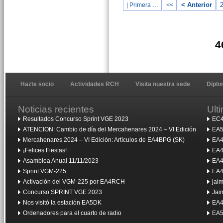
< Anterior
| Primera …
<<
4
Hazte socio
Actividades RCH
Visita nuestra sede
Dipl
Noticias recientes
Ult
Resultados Concurso Sprint VGE 2023
EC4
ATENCION: Cambio de día del Mercahenares 2024 – VI Edición
EA5
Mercahenares 2024 – VI Edición: Artículos de EA4BPG (SK)
EA4
¡Felices Fiestas!
EA4
Asamblea Anual 11/11/2023
EA4
Sprint VGM-225
EA4
Activación del VGM-225 por EA4RCH
jai
Concurso SPRINT VGE 2023
Jai
Nos visitó la estación EA5DK
EA4
Ordenadores para el cuarto de radio
EA5