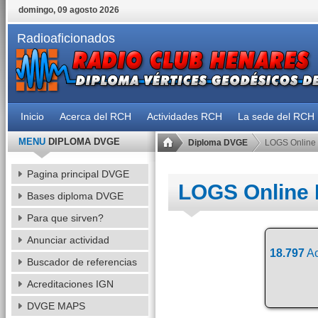
domingo, 09 agosto 2026
Radioaficionados
Inicio
Acerca del RCH
Actividades RCH
La sede del RCH
MENU
DIPLOMA DVGE
Diploma DVGE
LOGS Online
Pagina principal DVGE
LOGS Online
Bases diploma DVGE
Para que sirven?
Anunciar actividad
18.797
Ac
Buscador de referencias
Acreditaciones IGN
DVGE MAPS