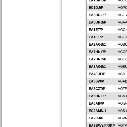
EA7URC/P
VGCO
EC1DJ/P
VGPO
EA3URL/P
VGL-
EA5URB/P
VGA-
EA1ET/P
VGC-
EA1ET/P
VGC-
EA2AGB/1
VGBU
EA7HNY/P
VGGR
EA7URC/P
VGCO
EA2AGB/1
VGBU
EA4FUF/P
VGM-
EA5SW/P
VGAB
EA8CZT/P
VGTF
EA5URL/P
VGA-
EA6AIF/P
VGIB
EC2AMN/1
VGS-
EA2CJ/P
VGVI
EA8BWY/P/QRP
VGTF