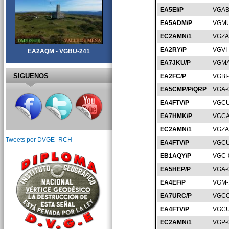
EA5EI/P
VGAB
EA5ADM/P
VGMU
EC2AMN/1
VGZA
EA2RY/P
VGVI
EA2AQM - VGBU-241
EA7JKU/P
VGMA
SIGUENOS
EA2FC/P
VGBI
EA5CMP/P/QRP
VGA-
EA4FTV/P
VGCU
EA7HMK/P
VGCA
EC2AMN/1
VGZA
Tweets por DVGE_RCH
EA4FTV/P
VGCU
EB1AQY/P
VGC-
EA5HEP/P
VGA-
EA4EF/P
VGM-
EA7URC/P
VGCO
EA4FTV/P
VGCU
EC2AMN/1
VGP-