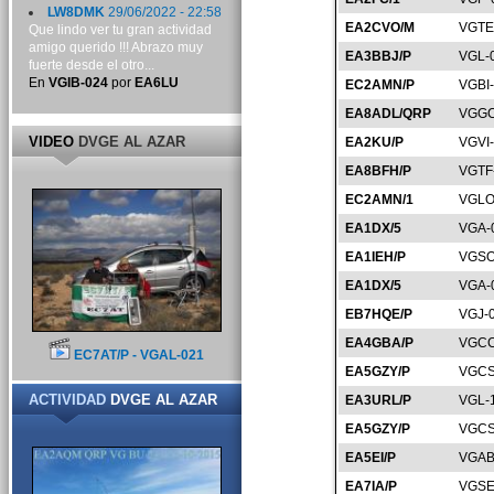
LW8DMK
29/06/2022 - 22:58
EA2CVO/M
VGTE
Que lindo ver tu gran actividad
amigo querido !!! Abrazo muy
EA3BBJ/P
VGL-
fuerte desde el otro...
En
VGIB-024
por
EA6LU
EC2AMN/P
VGBI
EA8ADL/QRP
VGGC
VIDEO
DVGE AL AZAR
EA2KU/P
VGVI
EA8BFH/P
VGTF
EC2AMN/1
VGLO
EA1DX/5
VGA-
EA1IEH/P
VGSO
EA1DX/5
VGA-
EB7HQE/P
VGJ-
EA4GBA/P
VGCC
EC7AT/P - VGAL-021
EA5GZY/P
VGCS
ACTIVIDAD
DVGE AL AZAR
EA3URL/P
VGL-
EA5GZY/P
VGCS
EA5EI/P
VGAB
EA7IA/P
VGSE