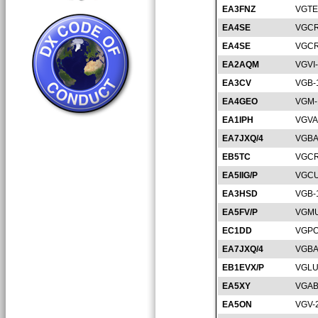
EA3FNZ
VGTE
EA4SE
VGCR
EA4SE
VGCR
EA2AQM
VGVI
EA3CV
VGB-
EA4GEO
VGM-
EA1IPH
VGVA
EA7JXQ/4
VGBA
EB5TC
VGCR
EA5IIG/P
VGCU
EA3HSD
VGB-
EA5FV/P
VGMU
EC1DD
VGPO
EA7JXQ/4
VGBA
EB1EVX/P
VGLU
EA5XY
VGAB
EA5ON
VGV-