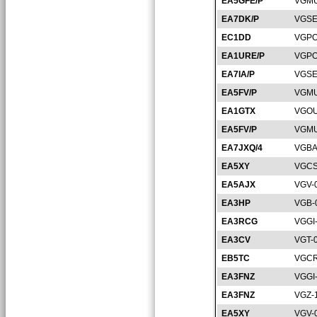
EA5GFE/P
VGMU
EA7DK/P
VGSE
EC1DD
VGPO
EA1URE/P
VGPO
EA7IA/P
VGSE
EA5FV/P
VGMU
EA1GTX
VGOU
EA5FV/P
VGMU
EA7JXQ/4
VGBA
EA5XY
VGCS
EA5AJX
VGV-
EA3HP
VGB-
EA3RCG
VGGI
EA3CV
VGT-
EB5TC
VGCR
EA3FNZ
VGGI
EA3FNZ
VGZ-
EA5XY
VGV-