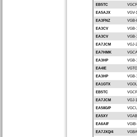
EB5TC
VGCR
EA5AJX
VGV-
EA3FNZ
VGB-
EA3CV
VGB-
EA3CV
VGB-
EA7JCM
VGJ-
EA7HMK
VGCA
EA3HP
VGB-
EA4IE
VGTO
EA3HP
VGB-
EA1GTX
VGOU
EB5TC
VGCR
EA7JCM
VGJ-
EA5IIG/P
VGCU
EA5XY
VGAB
EA6AIF
VGIB
EA7JXQ/4
VGBA