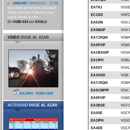
LW8DMK
29/06/2022 - 22:58
EA7XJ
VGSE
Que lindo ver tu gran actividad
amigo querido !!! Abrazo muy
EC1DD
VGPO
fuerte desde el otro...
En
VGIB-024
por
EA6LU
EA5ON
VGV-
EA5IIG/P
VGV-
VIDEO
DVGE AL AZAR
EA7JXQ/4
VGBA
EA5FV/P
VGMU
EA1RAG/P
VGVA
EA1IPH
VGBU
EA5XY
VGAL
EA3HSD
VGB-
EA7JXQ/4
VGBA
EA5CMP/P
VGA-
EA1IPH - VGBU-008
EA5FV/P
VGMU
ACTIVIDAD
DVGE AL AZAR
EA3BSE
VGT-
EA4SE
VGCR
EA1IPH
VGSG
EA4DE
VGCR