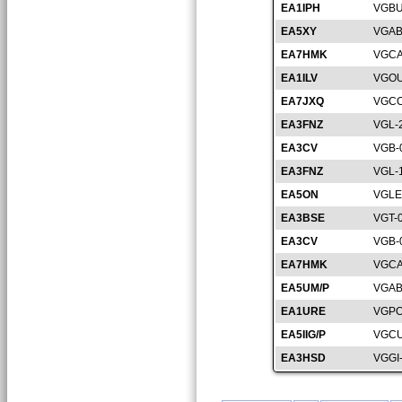
EA1IPH
VGBU
EA5XY
VGAB
EA7HMK
VGCA
EA1ILV
VGOU
EA7JXQ
VGCO
EA3FNZ
VGL-
EA3CV
VGB-
EA3FNZ
VGL-
EA5ON
VGLE
EA3BSE
VGT-
EA3CV
VGB-
EA7HMK
VGCA
EA5UM/P
VGAB
EA1URE
VGPO
EA5IIG/P
VGCU
EA3HSD
VGGI