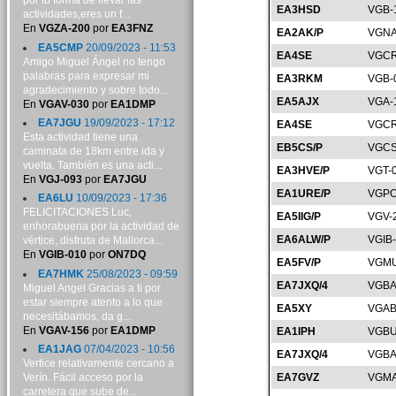
por tu forma de llevar las
EA3HSD
VGB-
actividades,eres un f...
En
VGZA-200
por
EA3FNZ
EA2AK/P
VGNA
EA5CMP
20/09/2023 - 11:53
EA4SE
VGCR
Amigo Miguel Ángel no tengo
palabras para expresar mi
EA3RKM
VGB-
agradecimiento y sobre todo...
EA5AJX
VGA-
En
VGAV-030
por
EA1DMP
EA7JGU
19/09/2023 - 17:12
EA4SE
VGCR
Esta actividad tiene una
EB5CS/P
VGCS
caminata de 18km entre ida y
vuelta. También es una acti...
EA3HVE/P
VGT-
En
VGJ-093
por
EA7JGU
EA1URE/P
VGPO
EA6LU
10/09/2023 - 17:36
FELICITACIONES Luc,
EA5IIG/P
VGV-
enhorabuena por la actividad de
EA6ALW/P
VGIB
vértice, disfruta de Mallorca...
En
VGIB-010
por
ON7DQ
EA5FV/P
VGMU
EA7HMK
25/08/2023 - 09:59
EA7JXQ/4
VGBA
Miguel Angel Gracias a ti por
estar siempre atento a lo que
EA5XY
VGAB
necesitábamos, da g...
En
VGAV-156
por
EA1DMP
EA1IPH
VGBU
EA1JAG
07/04/2023 - 10:56
EA7JXQ/4
VGBA
Vertice relativamente cercano a
Verín. Fácil acceso por la
EA7GVZ
VGMA
carretera que sube de...