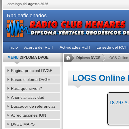
domingo, 09 agosto 2026
Radioaficionados
Inicio
Acerca del RCH
Actividades RCH
La sede del RCH
MENU
DIPLOMA DVGE
Diploma DVGE
LOGS Online
Pagina principal DVGE
LOGS Online
Bases diploma DVGE
Para que sirven?
Anunciar actividad
18.797
Ac
Buscador de referencias
Acreditaciones IGN
DVGE MAPS