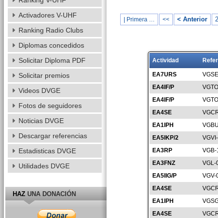
Ranking V-UHF
Activadores V-UHF
< Anterior
| Primera …
<<
Ranking Radio Clubs
Diplomas concedidos
Solicitar Diploma PDF
Actividad
Refer
EA7URS
VGSE
Solicitar premios
EA4IF/P
VGTO
Videos DVGE
EA4IF/P
VGTO
Fotos de seguidores
EA4SE
VGCR
Noticias DVGE
EA1IPH
VGBU
Descargar referencias
EA5IKP/2
VGVI
Estadisticas DVGE
EA3RP
VGB-
EA3FNZ
VGL-
Utilidades DVGE
EA5IIG/P
VGV-
EA4SE
VGCR
HAZ
UNA DONACIÓN
EA1IPH
VGSG
EA4SE
VGCR