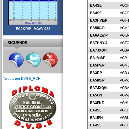
EA4SE
VGCR
EA4SE
VGCR
EA3HVE/P
VGT-
EA5IIG/P
VGV-
EC1KR/P - VGAV-028
EA6ALW/P
VGIB
SIGUENOS
EA7HNY/4
VGTO
EA7JXQ/4
VGBA
EA1VM/P
VGP-
EA5FV/P
VGMU
EA3RP
VGB-
Tweets por DVGE_RCH
EA5IIG/P
VGV-
EA7JXQ/4
VGBA
EA5ON
VGV-
EA3FNZ
VGHU
EA4SE
VGCR
EA1IPH
VGBU
EA4SE
VGCR