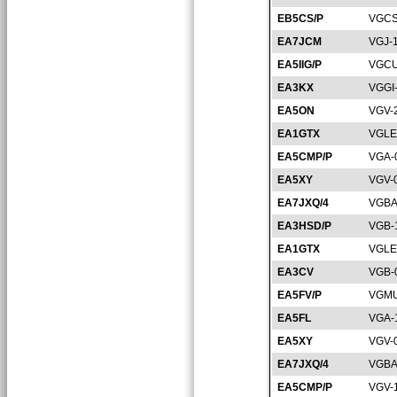
EB5CS/P
VGCS
EA7JCM
VGJ-
EA5IIG/P
VGCU
EA3KX
VGGI
EA5ON
VGV-
EA1GTX
VGLE
EA5CMP/P
VGA-
EA5XY
VGV-
EA7JXQ/4
VGBA
EA3HSD/P
VGB-
EA1GTX
VGLE
EA3CV
VGB-
EA5FV/P
VGMU
EA5FL
VGA-
EA5XY
VGV-
EA7JXQ/4
VGBA
EA5CMP/P
VGV-