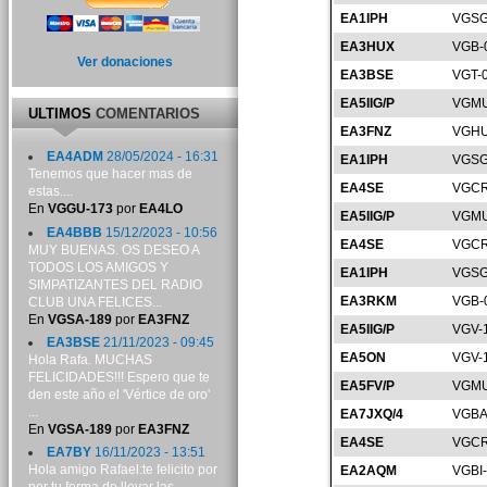
EA1IPH
VGSG
EA3HUX
VGB-
Ver donaciones
EA3BSE
VGT-
EA5IIG/P
VGMU
ULTIMOS
COMENTARIOS
EA3FNZ
VGHU
EA4ADM
28/05/2024 - 16:31
EA1IPH
VGSG
Tenemos que hacer mas de
EA4SE
VGCR
estas....
En
VGGU-173
por
EA4LO
EA5IIG/P
VGMU
EA4BBB
15/12/2023 - 10:56
EA4SE
VGCR
MUY BUENAS. OS DESEO A
TODOS LOS AMIGOS Y
EA1IPH
VGSG
SIMPATIZANTES DEL RADIO
EA3RKM
VGB-
CLUB UNA FELICES...
En
VGSA-189
por
EA3FNZ
EA5IIG/P
VGV-
EA3BSE
21/11/2023 - 09:45
EA5ON
VGV-
Hola Rafa. MUCHAS
FELICIDADES!!! Espero que te
EA5FV/P
VGMU
den este año el 'Vértice de oro'
...
EA7JXQ/4
VGBA
En
VGSA-189
por
EA3FNZ
EA4SE
VGCR
EA7BY
16/11/2023 - 13:51
Hola amigo Rafael:te felicito por
EA2AQM
VGBI