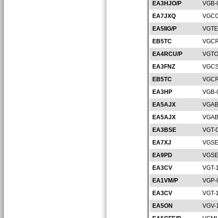
EA3HJO/P
VGB-
EA7JXQ
VGCO
EA5IIG/P
VGTE
EB5TC
VGCR
EA4RCU/P
VGTO
EA3FNZ
VGCS
EB5TC
VGCR
EA3HP
VGB-
EA5AJX
VGAB
EA5AJX
VGAB
EA3BSE
VGT-
EA7XJ
VGSE
EA9PD
VGSE
EA3CV
VGT-
EA1VM/P
VGP-
EA3CV
VGT-
EA5ON
VGV-