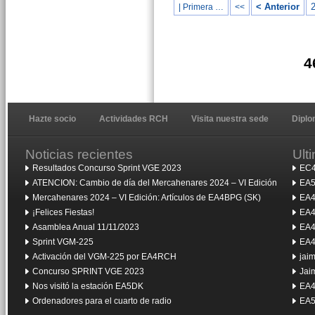
< Anterior
| Primera …
<<
4
Hazte socio
Actividades RCH
Visita nuestra sede
Dipl
Noticias recientes
Ult
Resultados Concurso Sprint VGE 2023
EC4
ATENCION: Cambio de día del Mercahenares 2024 – VI Edición
EA5
Mercahenares 2024 – VI Edición: Artículos de EA4BPG (SK)
EA4
¡Felices Fiestas!
EA4
Asamblea Anual 11/11/2023
EA4
Sprint VGM-225
EA4
Activación del VGM-225 por EA4RCH
jai
Concurso SPRINT VGE 2023
Jai
Nos visitó la estación EA5DK
EA4
Ordenadores para el cuarto de radio
EA5