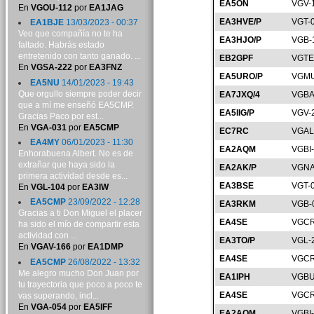
EA5ON
VGV-
En
VGOU-112
por
EA1JAG
EA3HVE/P
VGT-
EA1BJE
13/03/2023 - 00:37
Veo que compañía no te ha
EA3HJO/P
VGB-
faltado. Habrás estado
entretenido con tanto ganado. ...
EB2GPF
VGTE
En
VGSA-222
por
EA3FNZ
EA5URO/P
VGMU
EA5NU
14/01/2023 - 19:43
Que orgullo siempre poder decir
EA7JXQ/4
VGBA
que a mí me enseñó EA5CMP.
EA5IIG/P
VGV-
Gracias Paco por est...
En
VGA-031
por
EA5CMP
EC7RC
VGAL
EA4MY
06/01/2023 - 11:30
EA2AQM
VGBI
Enhorabuena Albert. No es de
extrañar que haya sido la
EA2AK/P
VGNA
primera actividad desde es...
EA3BSE
VGT-
En
VGL-104
por
EA3IW
EA5CMP
23/09/2022 - 12:28
EA3RKM
VGB-
Gracias a ti Don Miguel el placer
EA4SE
VGCR
ha sido el mío de compartir esta
actividad con ...
EA3TO/P
VGL-
En
VGAV-166
por
EA1DMP
EA4SE
VGCR
EA5CMP
26/08/2022 - 13:32
Me alegro mucho Don Juan por
EA1IPH
VGBU
tu trayectoria que poco a poco te
EA4SE
VGCR
vas superando, incl...
En
VGA-054
por
EA5IFF
EA2AQM
VGBI