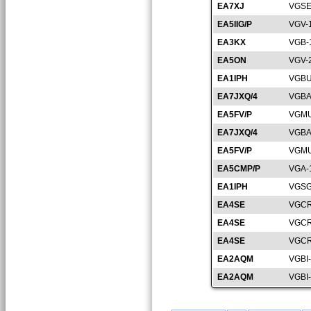
EA7XJ
VGSE
EA5IIG/P
VGV-
EA3KX
VGB-
EA5ON
VGV-
EA1IPH
VGBU
EA7JXQ/4
VGBA
EA5FV/P
VGMU
EA7JXQ/4
VGBA
EA5FV/P
VGMU
EA5CMP/P
VGA-
EA1IPH
VGSG
EA4SE
VGCR
EA4SE
VGCR
EA4SE
VGCR
EA2AQM
VGBI
EA2AQM
VGBI