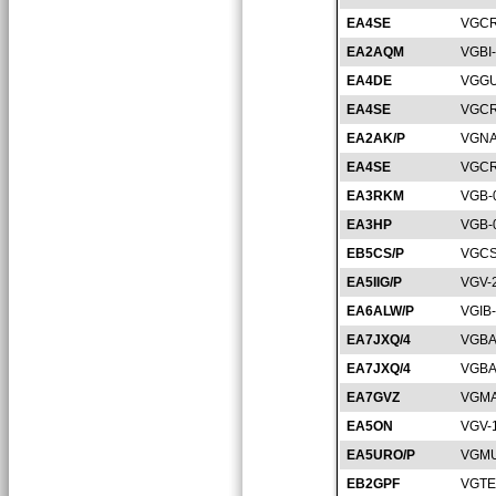
EA4SE
VGCR
EA2AQM
VGBI
EA4DE
VGGU
EA4SE
VGCR
EA2AK/P
VGNA
EA4SE
VGCR
EA3RKM
VGB-
EA3HP
VGB-
EB5CS/P
VGCS
EA5IIG/P
VGV-
EA6ALW/P
VGIB
EA7JXQ/4
VGBA
EA7JXQ/4
VGBA
EA7GVZ
VGMA
EA5ON
VGV-
EA5URO/P
VGMU
EB2GPF
VGTE