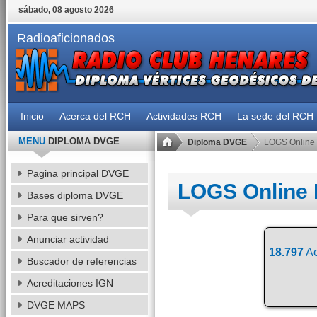
sábado, 08 agosto 2026
Radioaficionados
Inicio
Acerca del RCH
Actividades RCH
La sede del RCH
MENU
DIPLOMA DVGE
Diploma DVGE
LOGS Online
Pagina principal DVGE
LOGS Online
Bases diploma DVGE
Para que sirven?
Anunciar actividad
18.797
Ac
Buscador de referencias
Acreditaciones IGN
DVGE MAPS