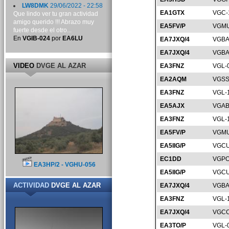
LW8DMK
29/06/2022 - 22:58
EA1GTX
VGC-
Que lindo ver tu gran actividad
amigo querido !!! Abrazo muy
EA5FV/P
VGMU
fuerte desde el otro...
En
VGIB-024
por
EA6LU
EA7JXQ/4
VGBA
EA7JXQ/4
VGBA
VIDEO
DVGE AL AZAR
EA3FNZ
VGL-
EA2AQM
VGSS
EA3FNZ
VGL-
EA5AJX
VGAB
EA3FNZ
VGL-
EA5FV/P
VGMU
EA5IIG/P
VGCU
EC1DD
VGPO
EA3HP/2 - VGHU-056
EA5IIG/P
VGCU
ACTIVIDAD
DVGE AL AZAR
EA7JXQ/4
VGBA
EA3FNZ
VGL-
EA7JXQ/4
VGCC
EA3TO/P
VGL-