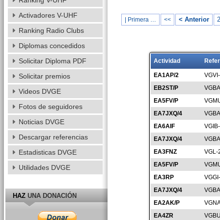
Ranking V-UHF
Activadores V-UHF
< Anterior
| Primera …
<<
Ranking Radio Clubs
Diplomas concedidos
Solicitar Diploma PDF
Actividad
Refer
EA1AP/2
VGVI
Solicitar premios
EB2ST/P
VGBA
Videos DVGE
EA5FV/P
VGMU
Fotos de seguidores
EA7JXQ/4
VGBA
Noticias DVGE
EA6AIF
VGIB
Descargar referencias
EA7JXQ/4
VGBA
Estadisticas DVGE
EA3FNZ
VGL-
EA5FV/P
VGMU
Utilidades DVGE
EA3RP
VGGI
EA7JXQ/4
VGBA
HAZ
UNA DONACIÓN
EA2AK/P
VGNA
EA4ZR
VGBU