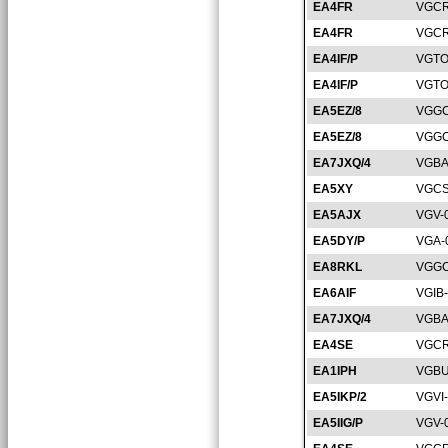
EA4FR
VGCR
EA4FR
VGCR
EA4IF/P
VGTO
EA4IF/P
VGTO
EA5EZ/8
VGGC
EA5EZ/8
VGGC
EA7JXQ/4
VGBA
EA5XY
VGCS
EA5AJX
VGV-
EA5DY/P
VGA-
EA8RKL
VGGC
EA6AIF
VGIB
EA7JXQ/4
VGBA
EA4SE
VGCR
EA1IPH
VGBU
EA5IKP/2
VGVI
EA5IIG/P
VGV-