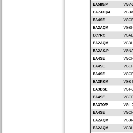
EA5IIG/P
VGV-
EA7JXQ/4
VGBA
EA4SE
VGCR
EA2AQM
VGBI
EC7RC
VGAL
EA2AQM
VGBI
EA2AK/P
VGNA
EA4SE
VGCR
EA4SE
VGCR
EA4SE
VGCR
EA3RKM
VGB-
EA3BSE
VGT-
EA4SE
VGCR
EA3TO/P
VGL-
EA4SE
VGCR
EA2AQM
VGBI
EA2AQM
VGBI