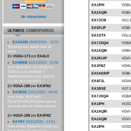
EA1IPH
VGBU
EA2AQM
VGBI
Ver donaciones
EA7JCM
VGJ-
EA5FL/P
VGIB
ULTIMOS
COMENTARIOS
EA1GTX
VGLU
EA4ADM
28/05/2024 - 16:31
EA7JXQ/4
VGBA
Tenemos que hacer mas de
EA2AQM
VGBI
estas....
En
VGGU-173
por
EA4LO
EA2KU/P
VGVI
EA4BBB
15/12/2023 - 10:56
EA3FNZ
VGHU
MUY BUENAS. OS DESEO A
TODOS LOS AMIGOS Y
EA5AER/P
VGIB
SIMPATIZANTES DEL RADIO
EA4FJL
VGVA
CLUB UNA FELICES...
En
VGSA-189
por
EA3FNZ
EA3BSE
VGT-
EA3BSE
21/11/2023 - 09:45
EA7JXQ/4
VGBA
Hola Rafa. MUCHAS
FELICIDADES!!! Espero que te
EA1IPH
VGSO
den este año el 'Vértice de oro'
...
EA2AQM
VGVI
En
VGSA-189
por
EA3FNZ
EA2AQM
VGVI
EA7BY
16/11/2023 - 13:51
Hola amigo Rafael:te felicito por
EA1IPH
VGSG