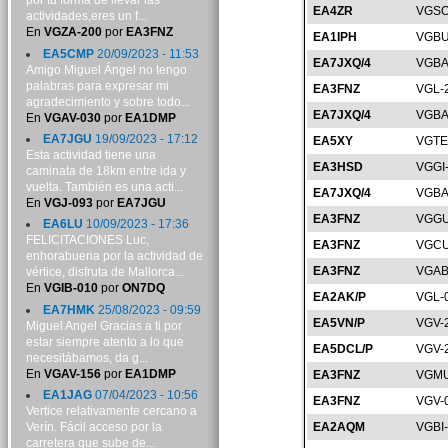
por tu forma de llevar las
EA4ZR
VGSO
actividades,eres un f...
En
VGZA-200
por
EA3FNZ
EA1IPH
VGBU
EA5CMP
20/09/2023 - 11:53
EA7JXQ/4
VGBA
Amigo Miguel Ángel no tengo
palabras para expresar mi
EA3FNZ
VGL-
agradecimiento y sobre todo...
EA7JXQ/4
VGBA
En
VGAV-030
por
EA1DMP
EA7JGU
19/09/2023 - 17:12
EA5XY
VGTE
Esta actividad tiene una
EA3HSD
VGGI
caminata de 18km entre ida y
vuelta. También es una acti...
EA7JXQ/4
VGBA
En
VGJ-093
por
EA7JGU
EA3FNZ
VGGU
EA6LU
10/09/2023 - 17:36
FELICITACIONES Luc,
EA3FNZ
VGCU
enhorabuena por la actividad de
EA3FNZ
VGAB
vértice, disfruta de Mallorca...
En
VGIB-010
por
ON7DQ
EA2AK/P
VGL-
EA7HMK
25/08/2023 - 09:59
EA5VN/P
VGV-
Miguel Angel Gracias a ti por
estar siempre atento a lo que
EA5DCL/P
VGV-
necesitábamos, da g...
En
VGAV-156
por
EA1DMP
EA3FNZ
VGMU
EA1JAG
07/04/2023 - 10:56
EA3FNZ
VGV-
Vertice relativamente cercano a
Verín. Fácil acceso por la
EA2AQM
VGBI
carretera que sube de...