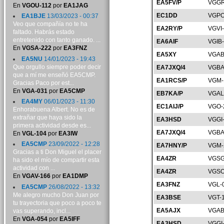
EA5FV/P
VGGR
En
VGOU-112
por
EA1JAG
EC1DD
VGPO
EA1BJE
13/03/2023 - 00:37
Veo que compañía no te ha
EA2RY/P
VGVI
faltado. Habrás estado
entretenido con tanto ganado. ...
EA6AIF
VGIB
En
VGSA-222
por
EA3FNZ
EA5XY
VGAB
EA5NU
14/01/2023 - 19:43
Que orgullo siempre poder decir
EA7JXQ/4
VGBA
que a mí me enseñó EA5CMP.
EA1RCS/P
VGM-
Gracias Paco por est...
En
VGA-031
por
EA5CMP
EB7KA/P
VGAL
EA4MY
06/01/2023 - 11:30
EC1AIJ/P
VGO-
Enhorabuena Albert. No es de
extrañar que haya sido la
EA3HSD
VGGI
primera actividad desde es...
EA7JXQ/4
VGBA
En
VGL-104
por
EA3IW
EA5CMP
23/09/2022 - 12:28
EA7HNY/P
VGM-
Gracias a ti Don Miguel el placer
EA4ZR
VGSG
ha sido el mío de compartir esta
actividad con ...
EA4ZR
VGSO
En
VGAV-166
por
EA1DMP
EA3FNZ
VGL-
EA5CMP
26/08/2022 - 13:32
Me alegro mucho Don Juan por
EA3BSE
VGT-
tu trayectoria que poco a poco te
EA5AJX
VGAB
vas superando, incl...
En
VGA-054
por
EA5IFF
EA3HSD
VGGI