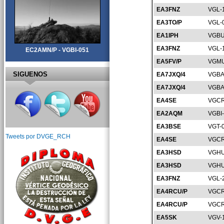
EA3FNZ
VGL-
EA3TO/P
VGL-
EA1IPH
VGBU
EA3FNZ
VGL-
EC2AMN/P - VGBI-051
EA5FV/P
VGMU
SIGUENOS
EA7JXQ/4
VGBA
EA7JXQ/4
VGBA
EA4SE
VGCR
EA2AQM
VGBI
EA3BSE
VGT-
Tweets por DVGE_RCH
EA4SE
VGCR
EA3HSD
VGHU
EA3HSD
VGHU
EA3FNZ
VGL-
EA4RCU/P
VGCR
EA4RCU/P
VGCR
EA5SK
VGV-