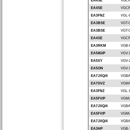
EA4SE
VGCR
EA4SE
VGCR
EA3FNZ
VGL-
EA3BSE
VGT-
EA3BSE
VGT-
EA4SE
VGCR
EA3RKM
VGB-
EA5IIG/P
VGV-
EA5XY
VGV-
EA5ON
VGV-
EA7JXQ/4
VGBA
EA7GVZ
VGMA
EA3FNZ
VGL-
EA5FV/P
VGMU
EA7JXQ/4
VGBA
EA5FV/P
VGMU
EA7JXQ/4
VGBA
EA3HP
VGB-