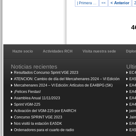
< Anterior
| Primera …
<<
4
Hazte socio
Actividades RCH
Visita nuestra sede
Dipl
Noticias recientes
Ult
Resultados Concurso Sprint VGE 2023
EC4
ATENCION: Cambio de día del Mercahenares 2024 – VI Edición
EA5
Mercahenares 2024 – VI Edición: Artículos de EA4BPG (SK)
EA4
¡Felices Fiestas!
EA4
Asamblea Anual 11/11/2023
EA4
Sprint VGM-225
EA4
Activación del VGM-225 por EA4RCH
jai
Concurso SPRINT VGE 2023
Jai
Nos visitó la estación EA5DK
EA4
Ordenadores para el cuarto de radio
EA5