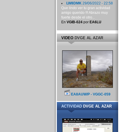
LW8DMK
29/06/2022 - 22:58
Que lindo ver tu gran actividad
amigo querido !!! Abrazo muy
fuerte desde el otro...
En
VGIB-024
por
EA6LU
VIDEO
DVGE AL AZAR
EA8AUW/P - VGGC-059
ACTIVIDAD
DVGE AL AZAR