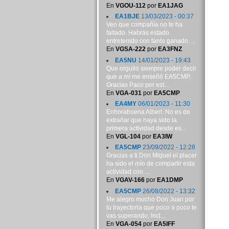
En
VGOU-112
por
EA1JAG
EA1BJE
13/03/2023 - 00:37
Veo que compañía no te ha
faltado. Habrás estado
entretenido con tanto ganado. ...
En
VGSA-222
por
EA3FNZ
EA5NU
14/01/2023 - 19:43
Que orgullo siempre poder decir
que a mí me enseñó EA5CMP.
Gracias Paco por est...
En
VGA-031
por
EA5CMP
EA4MY
06/01/2023 - 11:30
Enhorabuena Albert. No es de
extrañar que haya sido la
primera actividad desde es...
En
VGL-104
por
EA3IW
EA5CMP
23/09/2022 - 12:28
Gracias a ti Don Miguel el placer
ha sido el mío de compartir esta
actividad con ...
En
VGAV-166
por
EA1DMP
EA5CMP
26/08/2022 - 13:32
Me alegro mucho Don Juan por
tu trayectoria que poco a poco te
vas superando, incl...
En
VGA-054
por
EA5IFF