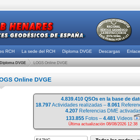
des RCH
La sede del RCH
Diploma DVGE
Descargas
Enlac
Diploma DVGE
LOGS Online DVGE
OGS Online DVGE
4.839.410 QSOs en la base de da
18.797
Actividades realizadas –
8.061
Referenc
4.207
Referencias DME activada
133.855
Fotos –
4.481
Videos
Última actualización 08/08/2026 12:38