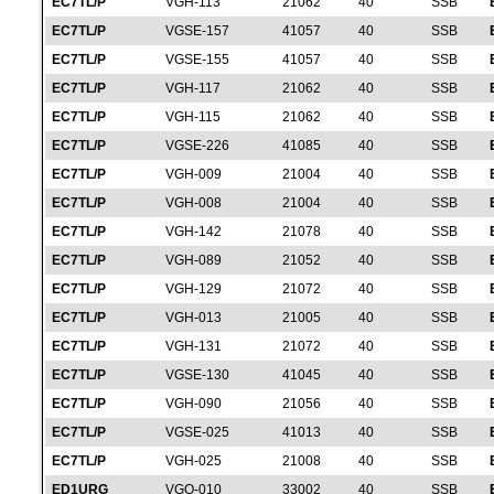
EC7TL/P
VGH-113
21062
40
SSB
EC7TL/P
VGSE-157
41057
40
SSB
EC7TL/P
VGSE-155
41057
40
SSB
EC7TL/P
VGH-117
21062
40
SSB
EC7TL/P
VGH-115
21062
40
SSB
EC7TL/P
VGSE-226
41085
40
SSB
EC7TL/P
VGH-009
21004
40
SSB
EC7TL/P
VGH-008
21004
40
SSB
EC7TL/P
VGH-142
21078
40
SSB
EC7TL/P
VGH-089
21052
40
SSB
EC7TL/P
VGH-129
21072
40
SSB
EC7TL/P
VGH-013
21005
40
SSB
EC7TL/P
VGH-131
21072
40
SSB
EC7TL/P
VGSE-130
41045
40
SSB
EC7TL/P
VGH-090
21056
40
SSB
EC7TL/P
VGSE-025
41013
40
SSB
EC7TL/P
VGH-025
21008
40
SSB
ED1URG
VGO-010
33002
40
SSB