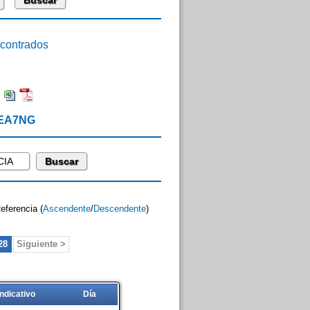
ontrados
:
 EA7NG
Referencia (
Ascendente
/
Descendente
)
28
Siguiente >
Indicativo
Día