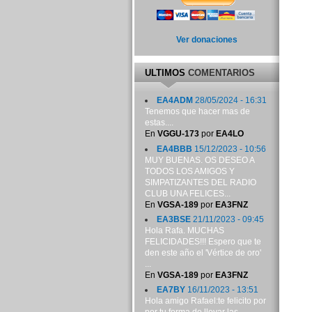
Ver donaciones
ULTIMOS
COMENTARIOS
EA4ADM
28/05/2024 - 16:31
Tenemos que hacer mas de
estas....
En
VGGU-173
por
EA4LO
EA4BBB
15/12/2023 - 10:56
MUY BUENAS. OS DESEO A
TODOS LOS AMIGOS Y
SIMPATIZANTES DEL RADIO
CLUB UNA FELICES...
En
VGSA-189
por
EA3FNZ
EA3BSE
21/11/2023 - 09:45
Hola Rafa. MUCHAS
FELICIDADES!!! Espero que te
den este año el 'Vértice de oro'
...
En
VGSA-189
por
EA3FNZ
EA7BY
16/11/2023 - 13:51
Hola amigo Rafael:te felicito por