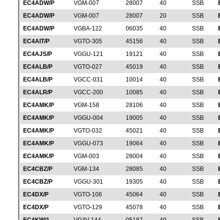
EC4ADW/P
VGM-007
28007
40
SSB
EC4ADW/P
VGM-007
28007
20
SSB
EC4ADW/P
VGBA-122
06035
40
SSB
EC4AIT/P
VGTO-305
45156
40
SSB
EC4AJS/P
VGGU-121
19121
40
SSB
EC4ALB/P
VGTO-027
45019
40
SSB
EC4ALB/P
VGCC-031
10014
40
SSB
EC4ALR/P
VGCC-200
10085
40
SSB
EC4AMK/P
VGM-158
28106
40
SSB
EC4AMK/P
VGGU-004
19005
40
SSB
EC4AMK/P
VGTO-032
45021
40
SSB
EC4AMK/P
VGGU-073
19064
40
SSB
EC4AMK/P
VGM-003
28004
40
SSB
EC4CBZ/P
VGM-134
28085
40
SSB
EC4CBZ/P
VGGU-301
19305
40
SSB
EC4DX/P
VGTO-106
45064
40
SSB
EC4DX/P
VGTO-129
45078
40
SSB