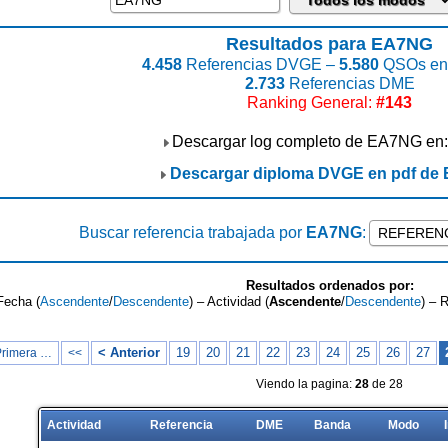
Resultados para EA7NG
4.458
Referencias DVGE –
5.580
QSOs enc
2.733
Referencias DME
Ranking General:
#143
Descargar log completo de EA7NG en
Descargar diploma DVGE en pdf de
Buscar referencia trabajada por
EA7NG
:
Resultados ordenados por:
Fecha (
Ascendente
/
Descendente
) – Actividad (
Ascendente
/
Descendente
) – 
< Anterior
19
20
21
22
23
24
25
26
27
Primera …
<<
Viendo la pagina:
28
de 28
Actividad
Referencia
DME
Banda
Modo