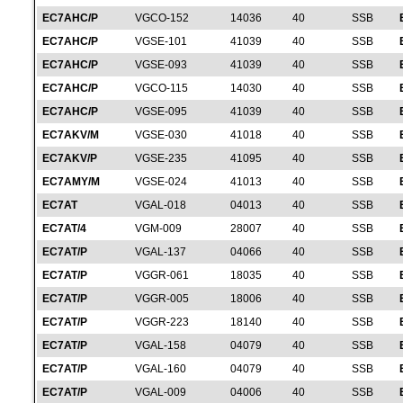
EC7AHC/P
VGCO-152
14036
40
SSB
EC7AHC/P
VGSE-101
41039
40
SSB
EC7AHC/P
VGSE-093
41039
40
SSB
EC7AHC/P
VGCO-115
14030
40
SSB
EC7AHC/P
VGSE-095
41039
40
SSB
EC7AKV/M
VGSE-030
41018
40
SSB
EC7AKV/P
VGSE-235
41095
40
SSB
EC7AMY/M
VGSE-024
41013
40
SSB
EC7AT
VGAL-018
04013
40
SSB
EC7AT/4
VGM-009
28007
40
SSB
EC7AT/P
VGAL-137
04066
40
SSB
EC7AT/P
VGGR-061
18035
40
SSB
EC7AT/P
VGGR-005
18006
40
SSB
EC7AT/P
VGGR-223
18140
40
SSB
EC7AT/P
VGAL-158
04079
40
SSB
EC7AT/P
VGAL-160
04079
40
SSB
EC7AT/P
VGAL-009
04006
40
SSB