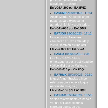
por tu forma de llevar las
actividades,eres un f...
En
VGZA-200
por
EA3FNZ
EA5CMP
20/09/2023 - 11:53
Amigo Miguel Ángel no tengo
palabras para expresar mi
agradecimiento y sobre todo...
En
VGAV-030
por
EA1DMP
EA7JGU
19/09/2023 - 17:12
Esta actividad tiene una
caminata de 18km entre ida y
vuelta. También es una acti...
En
VGJ-093
por
EA7JGU
EA6LU
10/09/2023 - 17:36
FELICITACIONES Luc,
enhorabuena por la actividad de
vértice, disfruta de Mallorca...
En
VGIB-010
por
ON7DQ
EA7HMK
25/08/2023 - 09:59
Miguel Angel Gracias a ti por
estar siempre atento a lo que
necesitábamos, da g...
En
VGAV-156
por
EA1DMP
EA1JAG
07/04/2023 - 10:56
Vertice relativamente cercano a
Verín. Fácil acceso por la
carretera que sube de...