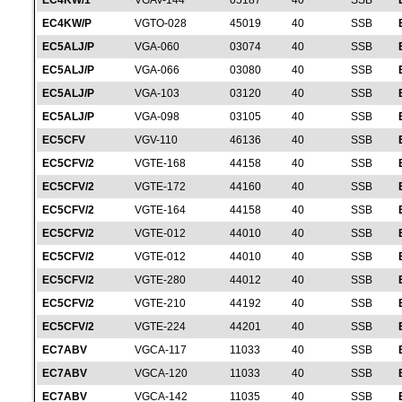
EC4KW/1
VGAV-144
05187
40
SSB
EC4KW/P
VGTO-028
45019
40
SSB
EC5ALJ/P
VGA-060
03074
40
SSB
EC5ALJ/P
VGA-066
03080
40
SSB
EC5ALJ/P
VGA-103
03120
40
SSB
EC5ALJ/P
VGA-098
03105
40
SSB
EC5CFV
VGV-110
46136
40
SSB
EC5CFV/2
VGTE-168
44158
40
SSB
EC5CFV/2
VGTE-172
44160
40
SSB
EC5CFV/2
VGTE-164
44158
40
SSB
EC5CFV/2
VGTE-012
44010
40
SSB
EC5CFV/2
VGTE-012
44010
40
SSB
EC5CFV/2
VGTE-280
44012
40
SSB
EC5CFV/2
VGTE-210
44192
40
SSB
EC5CFV/2
VGTE-224
44201
40
SSB
EC7ABV
VGCA-117
11033
40
SSB
EC7ABV
VGCA-120
11033
40
SSB
EC7ABV
VGCA-142
11035
40
SSB