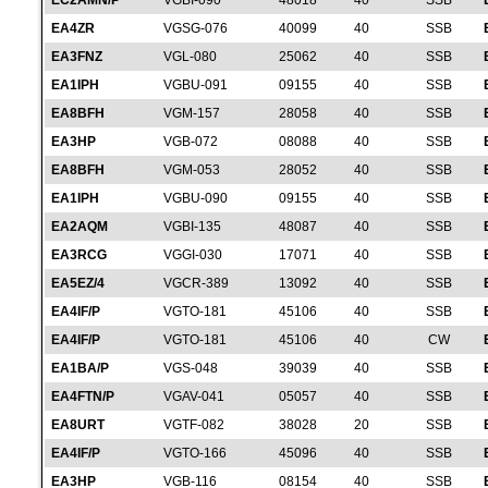
EC2AMN/P
VGBI-090
48018
40
SSB
EA4ZR
VGSG-076
40099
40
SSB
EA3FNZ
VGL-080
25062
40
SSB
EA1IPH
VGBU-091
09155
40
SSB
EA8BFH
VGM-157
28058
40
SSB
EA3HP
VGB-072
08088
40
SSB
EA8BFH
VGM-053
28052
40
SSB
EA1IPH
VGBU-090
09155
40
SSB
EA2AQM
VGBI-135
48087
40
SSB
EA3RCG
VGGI-030
17071
40
SSB
EA5EZ/4
VGCR-389
13092
40
SSB
EA4IF/P
VGTO-181
45106
40
SSB
EA4IF/P
VGTO-181
45106
40
CW
EA1BA/P
VGS-048
39039
40
SSB
EA4FTN/P
VGAV-041
05057
40
SSB
EA8URT
VGTF-082
38028
20
SSB
EA4IF/P
VGTO-166
45096
40
SSB
EA3HP
VGB-116
08154
40
SSB