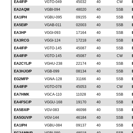
EA4IF/P
VGTO-049
45032
40
CW
EA2AQM
VGBI-094
48020
40
SSB
EA1IPH
VGBU-095
09155
40
SSB
EA5EI/P
VGAB-011
02003
40
SSB
EA3HP
VGGI-093
17164
40
SSB
EA3RCG
VGGI-124
17218
40
SSB
EA4IF/P
VGTO-145
45087
40
SSB
EA4IF/P
VGTO-145
45087
40
CW
EA2CYL/P
VGHU-238
22174
40
SSB
EA3HJO/P
VGB-099
08134
40
SSB
EG2MFP
VGNA-128
31166
40
SSB
EA4IF/P
VGTO-078
45053
40
CW
EA7HMK
VGCA-110
11028
40
SSB
EA4FSC/P
VGGU-168
19170
40
SSB
EA5BX/P
VGV-083
46098
40
SSB
EA5GUV/P
VGV-144
46184
40
SSB
EA1IPH
VGBU-084
09137
40
SSB