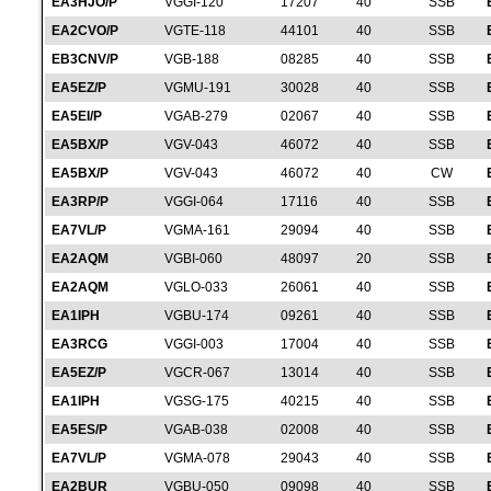
EA3HJO/P
VGGI-120
17207
40
SSB
EA2CVO/P
VGTE-118
44101
40
SSB
EB3CNV/P
VGB-188
08285
40
SSB
EA5EZ/P
VGMU-191
30028
40
SSB
EA5EI/P
VGAB-279
02067
40
SSB
EA5BX/P
VGV-043
46072
40
SSB
EA5BX/P
VGV-043
46072
40
CW
EA3RP/P
VGGI-064
17116
40
SSB
EA7VL/P
VGMA-161
29094
40
SSB
EA2AQM
VGBI-060
48097
20
SSB
EA2AQM
VGLO-033
26061
40
SSB
EA1IPH
VGBU-174
09261
40
SSB
EA3RCG
VGGI-003
17004
40
SSB
EA5EZ/P
VGCR-067
13014
40
SSB
EA1IPH
VGSG-175
40215
40
SSB
EA5ES/P
VGAB-038
02008
40
SSB
EA7VL/P
VGMA-078
29043
40
SSB
EA2BUR
VGBU-050
09098
40
SSB