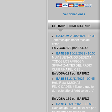
Ver donaciones
ULTIMOS
COMENTARIOS
EA4ADM
28/05/2024 - 16:31
Tenemos que hacer mas de
estas....
En
VGGU-173
por
EA4LO
EA4BBB
15/12/2023 - 10:56
MUY BUENAS. OS DESEO A
TODOS LOS AMIGOS Y
SIMPATIZANTES DEL RADIO
CLUB UNA FELICES...
En
VGSA-189
por
EA3FNZ
EA3BSE
21/11/2023 - 09:45
Hola Rafa. MUCHAS
FELICIDADES!!! Espero que te
den este año el 'Vértice de oro'
...
En
VGSA-189
por
EA3FNZ
EA7BY
16/11/2023 - 13:51
Hola amigo Rafael:te felicito por