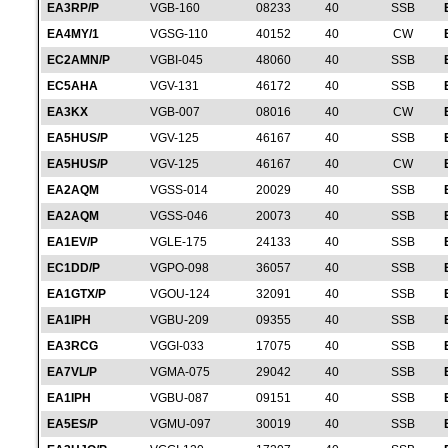
EA3RP/P
VGB-160
08233
40
SSB
EA4MY/1
VGSG-110
40152
40
CW
EC2AMN/P
VGBI-045
48060
40
SSB
EC5AHA
VGV-131
46172
40
SSB
EA3KX
VGB-007
08016
40
CW
EA5HUS/P
VGV-125
46167
40
SSB
EA5HUS/P
VGV-125
46167
40
CW
EA2AQM
VGSS-014
20029
40
SSB
EA2AQM
VGSS-046
20073
40
SSB
EA1EV/P
VGLE-175
24133
40
SSB
EC1DD/P
VGPO-098
36057
40
SSB
EA1GTX/P
VGOU-124
32091
40
SSB
EA1IPH
VGBU-209
09355
40
SSB
EA3RCG
VGGI-033
17075
40
SSB
EA7VL/P
VGMA-075
29042
40
SSB
EA1IPH
VGBU-087
09151
40
SSB
EA5ES/P
VGMU-097
30019
40
SSB