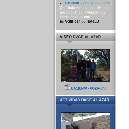
LW8DMK
29/06/2022 - 22:58
Que lindo ver tu gran actividad
amigo querido !!! Abrazo muy
fuerte desde el otro...
En
VGIB-024
por
EA6LU
VIDEO
DVGE AL AZAR
EA1IEN/P - VGZA-040
ACTIVIDAD
DVGE AL AZAR