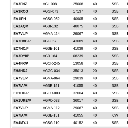
EA3FNZ
VGL-008
25008
40
SSB
EA3RCG
VGGI-073
17137
40
SSB
EA1IPH
VGSG-052
40905
40
SSB
EA2AQM
VGBI-132
48075
40
SSB
EA7VL/P
VGMA-114
29067
40
SSB
EA3HVE/P
VGT-057
43089
40
SSB
EC7HC/P
VGSE-101
41039
40
SSB
EA3DYI/P
VGB-164
08239
40
SSB
EA4FR/P
VGCR-245
13058
40
SSB
EH8HDJ
VGGC-034
35013
20
SSB
EA7VL/P
VGMA-064
29039
40
SSB
EA7IA/M
VGSE-151
41055
40
SSB
EC1DD/P
VGOU-003
32004
40
SSB
EA1URE/P
VGPO-033
36017
40
SSB
EA7VL/P
VGMA-112
29067
40
SSB
EA7IA/M
VGSE-151
41055
40
CW
EA4MY/1
VGSG-110
40152
40
SSB