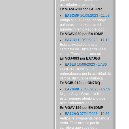
por tu forma de llevar las
actividades,eres un f...
En
VGZA-200
por
EA3FNZ
EA5CMP
20/09/2023 - 11:53
Amigo Miguel Ángel no tengo
palabras para expresar mi
agradecimiento y sobre todo...
En
VGAV-030
por
EA1DMP
EA7JGU
19/09/2023 - 17:12
Esta actividad tiene una
caminata de 18km entre ida y
vuelta. También es una acti...
En
VGJ-093
por
EA7JGU
EA6LU
10/09/2023 - 17:36
FELICITACIONES Luc,
enhorabuena por la actividad de
vértice, disfruta de Mallorca...
En
VGIB-010
por
ON7DQ
EA7HMK
25/08/2023 - 09:59
Miguel Angel Gracias a ti por
estar siempre atento a lo que
necesitábamos, da g...
En
VGAV-156
por
EA1DMP
EA1JAG
07/04/2023 - 10:56
Vertice relativamente cercano a
Verín. Fácil acceso por la
carretera que sube de...