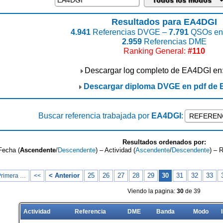
Resultados para EA4DGI
4.941
Referencias DVGE –
7.791
QSOs enc
2.959
Referencias DME
Ranking General:
#110
Descargar log completo de EA4DGI en
Descargar diploma DVGE en pdf de
Buscar referencia trabajada por
EA4DGI
:
Resultados ordenados por:
Fecha (
Ascendente
/
Descendente
) – Actividad (
Ascendente
/
Descendente
) – 
< Anterior
25
26
27
28
29
30
31
32
33
Primera …
<<
Viendo la pagina:
30
de 39
Actividad
Referencia
DME
Banda
Modo