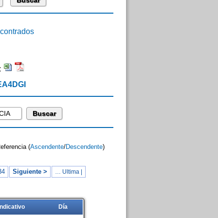
ontrados
:
 EA4DGI
Referencia (
Ascendente
/
Descendente
)
34
Siguiente >
… Ultima |
Indicativo
Día