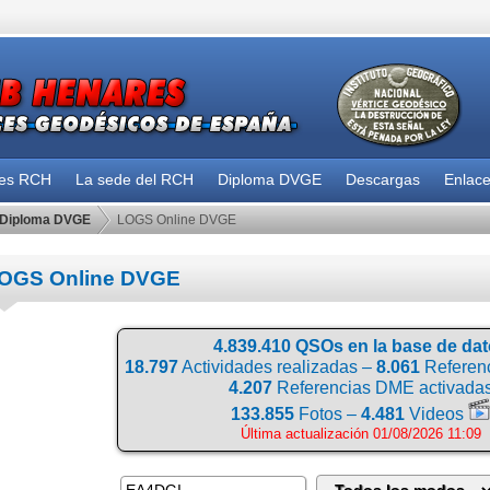
des RCH
La sede del RCH
Diploma DVGE
Descargas
Enlac
Diploma DVGE
LOGS Online DVGE
OGS Online DVGE
4.839.410 QSOs en la base de da
18.797
Actividades realizadas –
8.061
Referenc
4.207
Referencias DME activada
133.855
Fotos –
4.481
Videos
Última actualización 01/08/2026 11:09