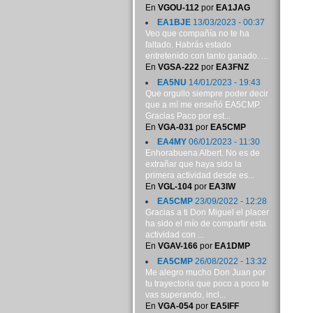
En
VGOU-112
por
EA1JAG
EA1BJE
13/03/2023 - 00:37
Veo que compañía no te ha
faltado. Habrás estado
entretenido con tanto ganado. ...
En
VGSA-222
por
EA3FNZ
EA5NU
14/01/2023 - 19:43
Que orgullo siempre poder decir
que a mí me enseñó EA5CMP.
Gracias Paco por est...
En
VGA-031
por
EA5CMP
EA4MY
06/01/2023 - 11:30
Enhorabuena Albert. No es de
extrañar que haya sido la
primera actividad desde es...
En
VGL-104
por
EA3IW
EA5CMP
23/09/2022 - 12:28
Gracias a ti Don Miguel el placer
ha sido el mío de compartir esta
actividad con ...
En
VGAV-166
por
EA1DMP
EA5CMP
26/08/2022 - 13:32
Me alegro mucho Don Juan por
tu trayectoria que poco a poco te
vas superando, incl...
En
VGA-054
por
EA5IFF