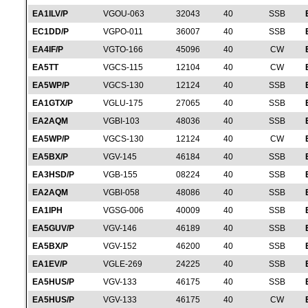
EA1ILV/P
VGOU-063
32043
40
SSB
EC1DD/P
VGPO-011
36007
40
SSB
EA4IF/P
VGTO-166
45096
40
CW
EA5TT
VGCS-115
12104
40
CW
EA5WP/P
VGCS-130
12124
40
SSB
EA1GTX/P
VGLU-175
27065
40
SSB
EA2AQM
VGBI-103
48036
40
SSB
EA5WP/P
VGCS-130
12124
40
CW
EA5BX/P
VGV-145
46184
40
SSB
EA3HSD/P
VGB-155
08224
40
SSB
EA2AQM
VGBI-058
48086
40
SSB
EA1IPH
VGSG-006
40009
40
SSB
EA5GUV/P
VGV-146
46189
40
SSB
EA5BX/P
VGV-152
46200
40
SSB
EA1EV/P
VGLE-269
24225
40
SSB
EA5HUS/P
VGV-133
46175
40
SSB
EA5HUS/P
VGV-133
46175
40
CW