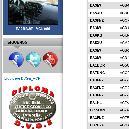
EA3IW
VGB-
EA5XU
VGBU
EA3FNZ
VGGI
EA3IW
VGB-
EA3BBJ/P - VGL-066
EA6KB
VGIB
SIGUENOS
EA5XU
VGV-
EA3IW
VGB-
EA3IW
VGB-
EA1BQR
VGSO
EA7KNC
VGGR
Tweets por DVGE_RCH
EA3FNZ
VGZ-
EA3FNZ
VGZ-
EA3FNZ
VGZ-
EA1HL
VGZA
EC2AMN
VGZA
EA3FNZ
VGTE
EB2CZF
VGNA