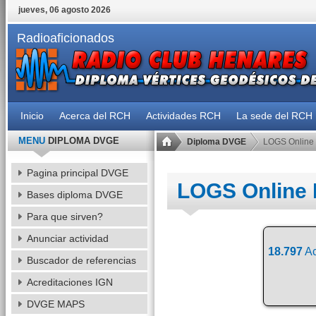
jueves, 06 agosto 2026
Radioaficionados
Inicio
Acerca del RCH
Actividades RCH
La sede del RCH
MENU
DIPLOMA DVGE
Diploma DVGE
LOGS Online
Pagina principal DVGE
LOGS Online
Bases diploma DVGE
Para que sirven?
Anunciar actividad
18.797
Ac
Buscador de referencias
Acreditaciones IGN
DVGE MAPS