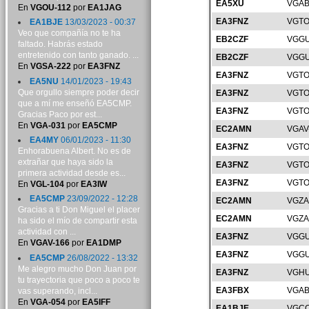
EA5XU
VGAB
En
VGOU-112
por
EA1JAG
EA3FNZ
VGTO
EA1BJE
13/03/2023 - 00:37
Veo que compañía no te ha
EB2CZF
VGGU
faltado. Habrás estado
entretenido con tanto ganado. ...
EB2CZF
VGGU
En
VGSA-222
por
EA3FNZ
EA3FNZ
VGTO
EA5NU
14/01/2023 - 19:43
Que orgullo siempre poder decir
EA3FNZ
VGTO
que a mí me enseñó EA5CMP.
EA3FNZ
VGTO
Gracias Paco por est...
En
VGA-031
por
EA5CMP
EC2AMN
VGAV
EA4MY
06/01/2023 - 11:30
EA3FNZ
VGTO
Enhorabuena Albert. No es de
extrañar que haya sido la
EA3FNZ
VGTO
primera actividad desde es...
EA3FNZ
VGTO
En
VGL-104
por
EA3IW
EA5CMP
23/09/2022 - 12:28
EC2AMN
VGZA
Gracias a ti Don Miguel el placer
EC2AMN
VGZA
ha sido el mío de compartir esta
actividad con ...
EA3FNZ
VGGU
En
VGAV-166
por
EA1DMP
EA3FNZ
VGGU
EA5CMP
26/08/2022 - 13:32
Me alegro mucho Don Juan por
EA3FNZ
VGHU
tu trayectoria que poco a poco te
EA3FBX
VGAB
vas superando, incl...
En
VGA-054
por
EA5IFF
EA1BJE
VGCC