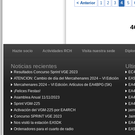
< Anterior
1
2
3
4
5
4
Hazte socio
Actividades RCH
Visita nuestra sede
Dipl
Noticias recientes
Ult
Resultados Concurso Sprint VGE 2023
EC4
ATENCION: Cambio de día del Mercahenares 2024 – VI Edición
EA5
Mercahenares 2024 – VI Edición: Artículos de EA4BPG (SK)
EA4
¡Felices Fiestas!
EA4
Asamblea Anual 11/11/2023
EA4
Sprint VGM-225
EA4
Activación del VGM-225 por EA4RCH
jai
Concurso SPRINT VGE 2023
Jai
Nos visitó la estación EA5DK
EA4
Ordenadores para el cuarto de radio
EA5