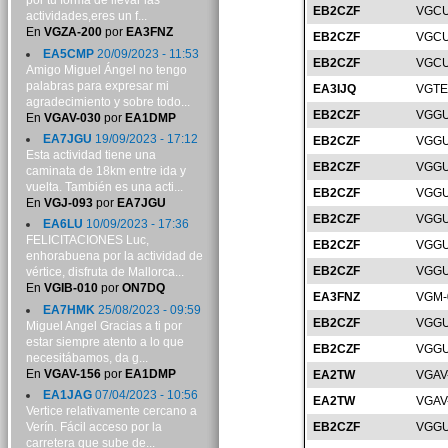
por tu forma de llevar las
EB2CZF
VGCU
actividades,eres un f...
En
VGZA-200
por
EA3FNZ
EB2CZF
VGCU
EA5CMP
20/09/2023 - 11:53
EB2CZF
VGCU
Amigo Miguel Ángel no tengo
palabras para expresar mi
EA3IJQ
VGTE
agradecimiento y sobre todo...
EB2CZF
VGGU
En
VGAV-030
por
EA1DMP
EA7JGU
19/09/2023 - 17:12
EB2CZF
VGGU
Esta actividad tiene una
EB2CZF
VGGU
caminata de 18km entre ida y
vuelta. También es una acti...
EB2CZF
VGGU
En
VGJ-093
por
EA7JGU
EB2CZF
VGGU
EA6LU
10/09/2023 - 17:36
FELICITACIONES Luc,
EB2CZF
VGGU
enhorabuena por la actividad de
EB2CZF
VGGU
vértice, disfruta de Mallorca...
En
VGIB-010
por
ON7DQ
EA3FNZ
VGM-
EA7HMK
25/08/2023 - 09:59
EB2CZF
VGGU
Miguel Angel Gracias a ti por
estar siempre atento a lo que
EB2CZF
VGGU
necesitábamos, da g...
En
VGAV-156
por
EA1DMP
EA2TW
VGAV
EA1JAG
07/04/2023 - 10:56
EA2TW
VGAV
Vertice relativamente cercano a
Verín. Fácil acceso por la
EB2CZF
VGGU
carretera que sube de...