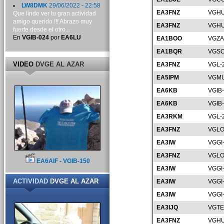
LW8DMK
29/06/2022 - 22:58
EA3FNZ
VGHU
Que lindo ver tu gran actividad
amigo querido !!! Abrazo muy
EA3FNZ
VGHU
fuerte desde el otro...
En
VGIB-024
por
EA6LU
EA1BOO
VGZA
EA1BQR
VGSO
VIDEO
DVGE AL AZAR
EA3FNZ
VGL-
EA5IPM
VGMU
EA6KB
VGIB
EA6KB
VGIB
EA3RKM
VGL-
EA3FNZ
VGLO
EA3IW
VGGI
EA3FNZ
VGLO
EA6AIF - VGIB-150
EA3IW
VGGI
ACTIVIDAD
DVGE AL AZAR
EA3IW
VGGI
EA3IW
VGGI
EA3IJQ
VGTE
EA3FNZ
VGHU