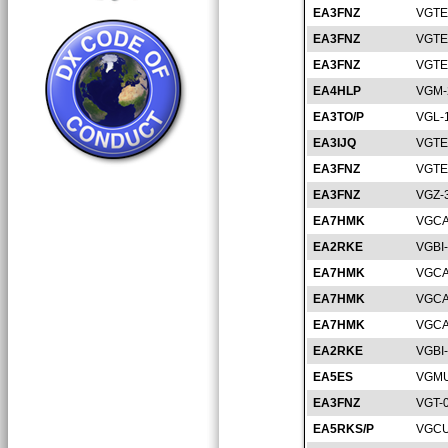
EA3FNZ
VGTE
EA3FNZ
VGTE
EA3FNZ
VGTE
EA4HLP
VGM-
EA3TO/P
VGL-
EA3IJQ
VGTE
EA3FNZ
VGTE
EA3FNZ
VGZ-
EA7HMK
VGCA
EA2RKE
VGBI
EA7HMK
VGCA
EA7HMK
VGCA
EA7HMK
VGCA
EA2RKE
VGBI
EA5ES
VGMU
EA3FNZ
VGT-
EA5RKS/P
VGCU