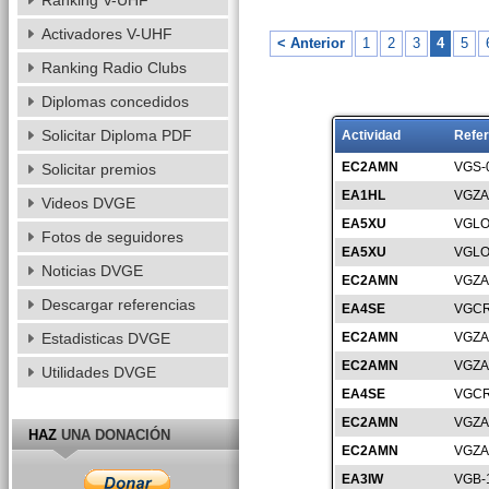
Ranking V-UHF
Activadores V-UHF
< Anterior
1
2
3
4
5
Ranking Radio Clubs
Diplomas concedidos
Solicitar Diploma PDF
Actividad
Refer
EC2AMN
VGS-
Solicitar premios
EA1HL
VGZA
Videos DVGE
EA5XU
VGLO
Fotos de seguidores
EA5XU
VGLO
Noticias DVGE
EC2AMN
VGZA
Descargar referencias
EA4SE
VGCR
Estadisticas DVGE
EC2AMN
VGZA
EC2AMN
VGZA
Utilidades DVGE
EA4SE
VGCR
EC2AMN
VGZA
HAZ
UNA DONACIÓN
EC2AMN
VGZA
EA3IW
VGB-