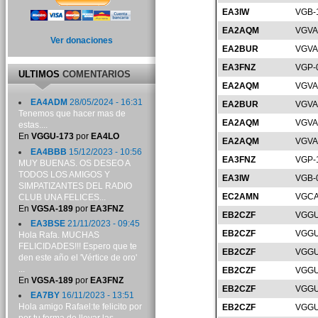
EA3IW
VGB-
EA2AQM
VGVA
Ver donaciones
EA2BUR
VGVA
EA3FNZ
VGP-
ULTIMOS
COMENTARIOS
EA2AQM
VGVA
EA4ADM
28/05/2024 - 16:31
EA2BUR
VGVA
Tenemos que hacer mas de
EA2AQM
VGVA
estas....
En
VGGU-173
por
EA4LO
EA2AQM
VGVA
EA4BBB
15/12/2023 - 10:56
EA3FNZ
VGP-
MUY BUENAS. OS DESEO A
TODOS LOS AMIGOS Y
EA3IW
VGB-
SIMPATIZANTES DEL RADIO
EC2AMN
VGCA
CLUB UNA FELICES...
En
VGSA-189
por
EA3FNZ
EB2CZF
VGGU
EA3BSE
21/11/2023 - 09:45
EB2CZF
VGGU
Hola Rafa. MUCHAS
FELICIDADES!!! Espero que te
EB2CZF
VGGU
den este año el 'Vértice de oro'
...
EB2CZF
VGGU
En
VGSA-189
por
EA3FNZ
EB2CZF
VGGU
EA7BY
16/11/2023 - 13:51
Hola amigo Rafael:te felicito por
EB2CZF
VGGU