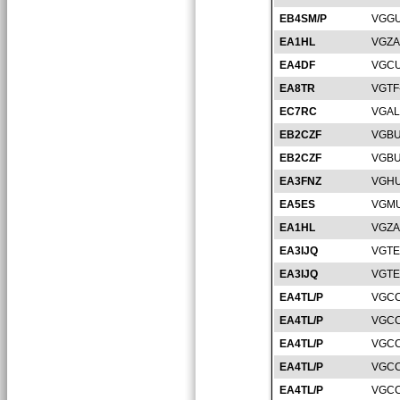
EB4SM/P
VGGU
EA1HL
VGZA
EA4DF
VGCU
EA8TR
VGTF
EC7RC
VGAL
EB2CZF
VGBU
EB2CZF
VGBU
EA3FNZ
VGHU
EA5ES
VGMU
EA1HL
VGZA
EA3IJQ
VGTE
EA3IJQ
VGTE
EA4TL/P
VGCC
EA4TL/P
VGCC
EA4TL/P
VGCC
EA4TL/P
VGCC
EA4TL/P
VGCC