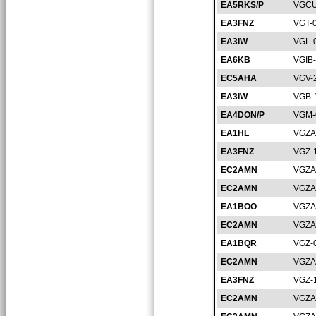
EA5RKS/P
VGCU
EA3FNZ
VGT-
EA3IW
VGL-
EA6KB
VGIB
EC5AHA
VGV-
EA3IW
VGB-
EA4DON/P
VGM-
EA1HL
VGZA
EA3FNZ
VGZ-
EC2AMN
VGZA
EC2AMN
VGZA
EA1BOO
VGZA
EC2AMN
VGZA
EA1BQR
VGZ-
EC2AMN
VGZA
EA3FNZ
VGZ-
EC2AMN
VGZA