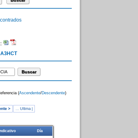
ontrados
n:
 EA3HCT
Referencia (
Ascendente
/
Descendente
)
ente >
… Ultima |
Indicativo
Día