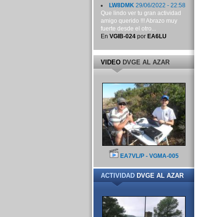
LW8DMK
29/06/2022 - 22:58
Que lindo ver tu gran actividad
amigo querido !!! Abrazo muy
fuerte desde el otro...
En
VGIB-024
por
EA6LU
VIDEO
DVGE AL AZAR
EA7VL/P - VGMA-005
ACTIVIDAD
DVGE AL AZAR