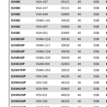
EA5IIC
VGA-107
03121
40
SSB
EA5IIC
VGA-107
03121
40
SSB
EA5IIC
VGA-049
03065
40
SSB
EA5IIC
VGMU-101
30020
40
SSB
EA5IIC
VGA-047
03065
40
SSB
EA5IIC
VGA-051
03065
40
SSB
EA5IDG/P
VGMU-216
30030
40
SSB
EA5IDG/P
VGMU-217
30030
40
SSB
EA5IDG/P
VGMU-218
30030
40
SSB
EA5IDG/P
VGMU-220
30030
40
SSB
EA5ICD/P
VGAB-004
02003
40
SSB
EA5HYP/P
VGMU-053
30015
40
SSB
EA5HUS/P
VGV-196
46235
40
SSB
EA5HUS/P
VGV-192
46233
40
SSB
EA5HUS/P
VGA-094
03902
40
SSB
EA5HUS/P
VGV-011
46019
40
SSB
EA5HUS/P
VGV-195
46235
40
SSB