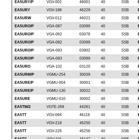
EA5URY/P
VGV-002
46001
40
SSB
EA5URY
VGV-188
46229
40
SSB
EA5URW
VGV-012
46021
40
SSB
EA5URO/P
VGA-087
03099
40
SSB
EA5URO/P
VGA-062
03076
40
SSB
EA5URO/P
VGA-082
03099
40
SSB
EA5URO/P
VGA-093
03902
40
SSB
EA5URO/P
VGA-083
03099
40
SSB
EA5URO
VGA-102
03120
40
SSB
EA5URM/P
VGMU-254
30039
40
SSB
EA5URE/P
VGMU-004
30001
40
SSB
EA5URE/P
VGMU-130
30022
40
SSB
EA5URE
VGMU-010
30002
40
SSB
EA5TW/2
VGTE-269
44261
40
SSB
EA5TT
VGV-094
46116
40
SSB
EA5TT
VGV-218
46250
40
SSB
EA5TT
VGV-226
46256
40
SSB