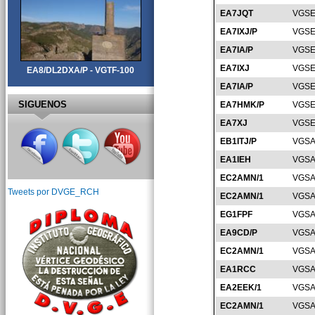
EA7JQT
VGSE
EA7IXJ/P
VGSE
EA7IA/P
VGSE
EA7IXJ
VGSE
EA8/DL2DXA/P - VGTF-100
EA7IA/P
VGSE
SIGUENOS
EA7HMK/P
VGSE
EA7XJ
VGSE
EB1ITJ/P
VGSA
EA1IEH
VGSA
EC2AMN/1
VGSA
Tweets por DVGE_RCH
EC2AMN/1
VGSA
EG1FPF
VGSA
EA9CD/P
VGSA
EC2AMN/1
VGSA
EA1RCC
VGSA
EA2EEK/1
VGSA
EC2AMN/1
VGSA