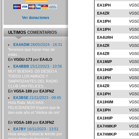
EA1IPH
VGSG
EA4ZR
VGSG
Ver donaciones
EA1IPH
VGSG
EA1IPH
VGSG
ULTIMOS
COMENTARIOS
EA4URH
VGSG
EA4ADM
28/05/2024 - 16:31
EA4ZR
VGSG
Tenemos que hacer mas de
EA4ZR
VGSG
estas....
En
VGGU-173
por
EA4LO
EA1MI/P
VGSG
EA4BBB
15/12/2023 - 10:56
EA1IHI/P
VGSG
MUY BUENAS. OS DESEO A
TODOS LOS AMIGOS Y
EA1IPH
VGSG
SIMPATIZANTES DEL RADIO
EA4ZR
VGSG
CLUB UNA FELICES...
En
VGSA-189
por
EA3FNZ
EA1IPH
VGSG
EA3BSE
21/11/2023 - 09:45
EA1IHI/M
VGSG
Hola Rafa. MUCHAS
FELICIDADES!!! Espero que te
EA1IPH
VGSG
den este año el 'Vértice de oro'
...
EA1IHI/P
VGSG
En
VGSA-189
por
EA3FNZ
EA7HMK/P
VGSE
EA7BY
16/11/2023 - 13:51
Hola amigo Rafael:te felicito por
EA7HMK/P
VGSE