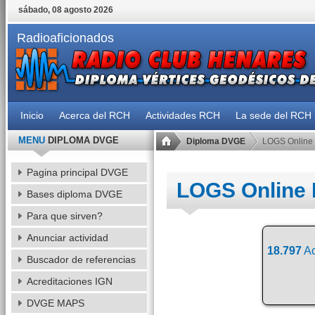
sábado, 08 agosto 2026
Radioaficionados
Inicio
Acerca del RCH
Actividades RCH
La sede del RCH
MENU
DIPLOMA DVGE
Diploma DVGE
LOGS Online
Pagina principal DVGE
LOGS Online
Bases diploma DVGE
Para que sirven?
Anunciar actividad
18.797
Ac
Buscador de referencias
Acreditaciones IGN
DVGE MAPS