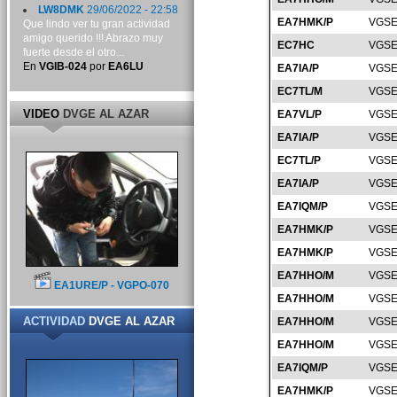
LW8DMK
29/06/2022 - 22:58
EA7HMK/P
VGSE
Que lindo ver tu gran actividad
amigo querido !!! Abrazo muy
EC7HC
VGSE
fuerte desde el otro...
En
VGIB-024
por
EA6LU
EA7IA/P
VGSE
EC7TL/M
VGSE
VIDEO
DVGE AL AZAR
EA7VL/P
VGSE
EA7IA/P
VGSE
EC7TL/P
VGSE
EA7IA/P
VGSE
EA7IQM/P
VGSE
EA7HMK/P
VGSE
EA7HMK/P
VGSE
EA7HHO/M
VGSE
EA1URE/P - VGPO-070
EA7HHO/M
VGSE
ACTIVIDAD
DVGE AL AZAR
EA7HHO/M
VGSE
EA7HHO/M
VGSE
EA7IQM/P
VGSE
EA7HMK/P
VGSE