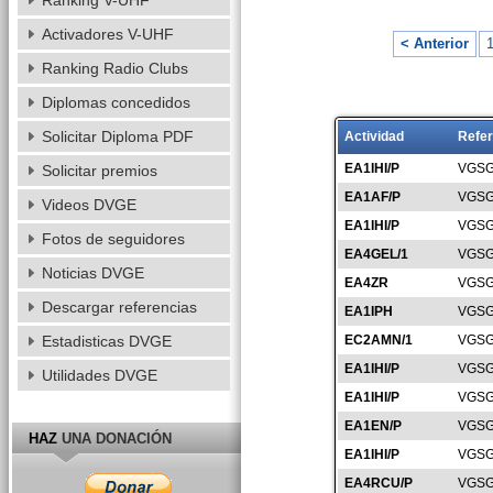
Ranking V-UHF
Activadores V-UHF
< Anterior
Ranking Radio Clubs
Diplomas concedidos
Solicitar Diploma PDF
Actividad
Refer
EA1IHI/P
VGSG
Solicitar premios
EA1AF/P
VGSG
Videos DVGE
EA1IHI/P
VGSG
Fotos de seguidores
EA4GEL/1
VGSG
Noticias DVGE
EA4ZR
VGSG
Descargar referencias
EA1IPH
VGSG
Estadisticas DVGE
EC2AMN/1
VGSG
EA1IHI/P
VGSG
Utilidades DVGE
EA1IHI/P
VGSG
EA1EN/P
VGSG
HAZ
UNA DONACIÓN
EA1IHI/P
VGSG
EA4RCU/P
VGSG