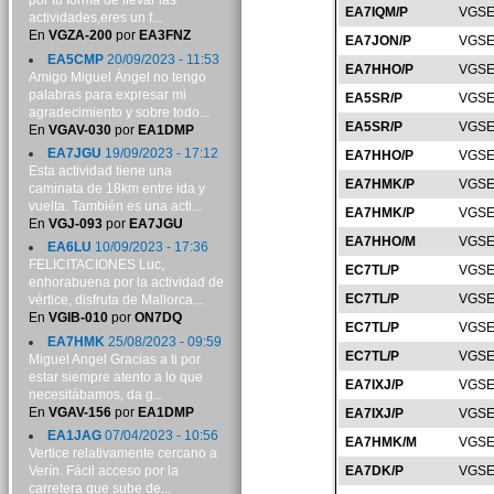
por tu forma de llevar las
EA7IQM/P
VGSE
actividades,eres un f...
En
VGZA-200
por
EA3FNZ
EA7JON/P
VGSE
EA5CMP
20/09/2023 - 11:53
EA7HHO/P
VGSE
Amigo Miguel Ángel no tengo
palabras para expresar mi
EA5SR/P
VGSE
agradecimiento y sobre todo...
EA5SR/P
VGSE
En
VGAV-030
por
EA1DMP
EA7JGU
19/09/2023 - 17:12
EA7HHO/P
VGSE
Esta actividad tiene una
EA7HMK/P
VGSE
caminata de 18km entre ida y
vuelta. También es una acti...
EA7HMK/P
VGSE
En
VGJ-093
por
EA7JGU
EA7HHO/M
VGSE
EA6LU
10/09/2023 - 17:36
FELICITACIONES Luc,
EC7TL/P
VGSE
enhorabuena por la actividad de
EC7TL/P
VGSE
vértice, disfruta de Mallorca...
En
VGIB-010
por
ON7DQ
EC7TL/P
VGSE
EA7HMK
25/08/2023 - 09:59
EC7TL/P
VGSE
Miguel Angel Gracias a ti por
estar siempre atento a lo que
EA7IXJ/P
VGSE
necesitábamos, da g...
En
VGAV-156
por
EA1DMP
EA7IXJ/P
VGSE
EA1JAG
07/04/2023 - 10:56
EA7HMK/M
VGSE
Vertice relativamente cercano a
Verín. Fácil acceso por la
EA7DK/P
VGSE
carretera que sube de...