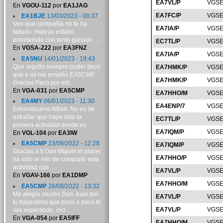
EA7VL/P
VGSE
En
VGOU-112
por
EA1JAG
EA7FC/P
VGSE
EA1BJE
13/03/2023 - 00:37
Veo que compañía no te ha
EA7IA/P
VGSE
faltado. Habrás estado
entretenido con tanto ganado. ...
EC7TL/P
VGSE
En
VGSA-222
por
EA3FNZ
EA7IA/P
VGSE
EA5NU
14/01/2023 - 19:43
Que orgullo siempre poder decir
EA7HMK/P
VGSE
que a mí me enseñó EA5CMP.
EA7HMK/P
VGSE
Gracias Paco por est...
En
VGA-031
por
EA5CMP
EA7HHO/M
VGSE
EA4MY
06/01/2023 - 11:30
EA4ENP/7
VGSE
Enhorabuena Albert. No es de
extrañar que haya sido la
EC7TL/P
VGSE
primera actividad desde es...
EA7IQM/P
VGSE
En
VGL-104
por
EA3IW
EA5CMP
23/09/2022 - 12:28
EA7IQM/P
VGSE
Gracias a ti Don Miguel el placer
EA7HHO/P
VGSE
ha sido el mío de compartir esta
actividad con ...
EA7VL/P
VGSE
En
VGAV-166
por
EA1DMP
EA7HHO/M
VGSE
EA5CMP
26/08/2022 - 13:32
Me alegro mucho Don Juan por
EA7VL/P
VGSE
tu trayectoria que poco a poco te
EA7VL/P
VGSE
vas superando, incl...
En
VGA-054
por
EA5IFF
EA7HHO/M
VGSE