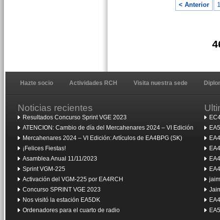
< Anterior
4
Hazte socio
Actividades RCH
Visita nuestra sede
Dipl
Noticias recientes
Ult
Resultados Concurso Sprint VGE 2023
EC4
ATENCION: Cambio de día del Mercahenares 2024 – VI Edición
EA5
Mercahenares 2024 – VI Edición: Artículos de EA4BPG (SK)
EA4
¡Felices Fiestas!
EA4
Asamblea Anual 11/11/2023
EA4
Sprint VGM-225
EA4
Activación del VGM-225 por EA4RCH
jai
Concurso SPRINT VGE 2023
Jai
Nos visitó la estación EA5DK
EA4
Ordenadores para el cuarto de radio
EA5