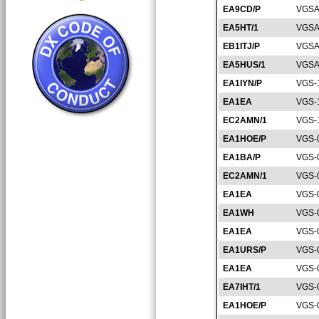
EA9CD/P
VGSA
EA5HT/1
VGSA
EB1ITJ/P
VGSA
EA5HUS/1
VGSA
EA1IYN/P
VGS-
EA1EA
VGS-
EC2AMN/1
VGS-
EA1HOE/P
VGS-
EA1BA/P
VGS-
EC2AMN/1
VGS-
EA1EA
VGS-
EA1WH
VGS-
EA1EA
VGS-
EA1URS/P
VGS-
EA1EA
VGS-
EA7IHT/1
VGS-
EA1HOE/P
VGS-