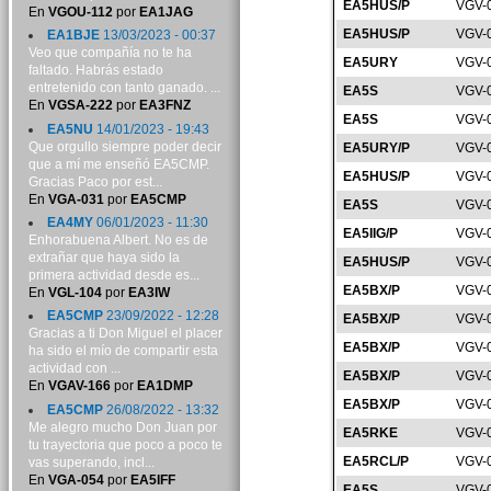
EA5HUS/P
VGV-
En
VGOU-112
por
EA1JAG
EA5HUS/P
VGV-
EA1BJE
13/03/2023 - 00:37
Veo que compañía no te ha
EA5URY
VGV-
faltado. Habrás estado
entretenido con tanto ganado. ...
EA5S
VGV-
En
VGSA-222
por
EA3FNZ
EA5S
VGV-
EA5NU
14/01/2023 - 19:43
Que orgullo siempre poder decir
EA5URY/P
VGV-
que a mí me enseñó EA5CMP.
EA5HUS/P
VGV-
Gracias Paco por est...
En
VGA-031
por
EA5CMP
EA5S
VGV-
EA4MY
06/01/2023 - 11:30
EA5IIG/P
VGV-
Enhorabuena Albert. No es de
extrañar que haya sido la
EA5HUS/P
VGV-
primera actividad desde es...
EA5BX/P
VGV-
En
VGL-104
por
EA3IW
EA5CMP
23/09/2022 - 12:28
EA5BX/P
VGV-
Gracias a ti Don Miguel el placer
EA5BX/P
VGV-
ha sido el mío de compartir esta
actividad con ...
EA5BX/P
VGV-
En
VGAV-166
por
EA1DMP
EA5BX/P
VGV-
EA5CMP
26/08/2022 - 13:32
Me alegro mucho Don Juan por
EA5RKE
VGV-
tu trayectoria que poco a poco te
EA5RCL/P
VGV-
vas superando, incl...
En
VGA-054
por
EA5IFF
EA5S
VGV-