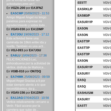
por tu forma de llevar las
EE5TT
VGV-
actividades,eres un f...
En
VGZA-200
por
EA3FNZ
EA5RKL/P
VGV-
EA5CMP
20/09/2023 - 11:53
EA5IIG/P
VGV-
Amigo Miguel Ángel no tengo
palabras para expresar mi
EA5URY/P
VGV-
agradecimiento y sobre todo...
EA5ON
VGV-
En
VGAV-030
por
EA1DMP
EA7JGU
19/09/2023 - 17:12
EA5ON
VGV-
Esta actividad tiene una
EA5TT/P
VGV-
caminata de 18km entre ida y
vuelta. También es una acti...
EA5TT/P
VGV-
En
VGJ-093
por
EA7JGU
EA5TT/P
VGV-
EA6LU
10/09/2023 - 17:36
FELICITACIONES Luc,
EA5ON
VGV-
enhorabuena por la actividad de
EA5URY/P
VGV-
vértice, disfruta de Mallorca...
En
VGIB-010
por
ON7DQ
EA5URY
VGV-
EA7HMK
25/08/2023 - 09:59
EA5Q
VGV-
Miguel Angel Gracias a ti por
estar siempre atento a lo que
EA5Q
VGV-
necesitábamos, da g...
En
VGAV-156
por
EA1DMP
EA5HUS/M
VGV-
EA1JAG
07/04/2023 - 10:56
EA5URY
VGV-
Vertice relativamente cercano a
Verín. Fácil acceso por la
EA5TT
VGV-
carretera que sube de...