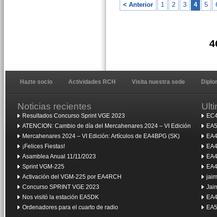
< Anterior
1
2
3
4
5
4
Hazte socio
Actividades RCH
Visita nuestra sede
Dipl
Noticias recientes
Ult
Resultados Concurso Sprint VGE 2023
EC4
ATENCION: Cambio de día del Mercahenares 2024 – VI Edición
EA5
Mercahenares 2024 – VI Edición: Artículos de EA4BPG (SK)
EA4
¡Felices Fiestas!
EA4
Asamblea Anual 11/11/2023
EA4
Sprint VGM-225
EA4
Activación del VGM-225 por EA4RCH
jai
Concurso SPRINT VGE 2023
Jai
Nos visitó la estación EA5DK
EA4
Ordenadores para el cuarto de radio
EA5