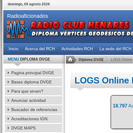
domingo, 09 agosto 2026
Radioaficionados
Inicio
Acerca del RCH
Actividades RCH
La sede del RCH
MENU
DIPLOMA DVGE
Diploma DVGE
LOGS Online
Pagina principal DVGE
LOGS Online
Bases diploma DVGE
Para que sirven?
Anunciar actividad
18.797
Ac
Buscador de referencias
Acreditaciones IGN
DVGE MAPS