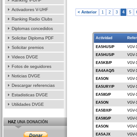
Ranking V-UHF
Activadores V-UHF
< Anterior
1
2
3
4
5
Ranking Radio Clubs
Diplomas concedidos
Solicitar Diploma PDF
Actividad
Refer
EA5HUS/P
VGV-
Solicitar premios
EA5HUS/P
VGV-
Videos DVGE
EA5KB/P
VGV-
Fotos de seguidores
EA4AAQ/5
VGV-
Noticias DVGE
EA5ON
VGV-
Descargar referencias
EA5URY/P
VGV-
Estadisticas DVGE
EA5IIG/P
VGV-
EA5ON
VGV-
Utilidades DVGE
EA5BX/P
VGV-
EA5IIG/P
VGV-
HAZ
UNA DONACIÓN
EA5ON
VGV-
EA5AJX
VGV-