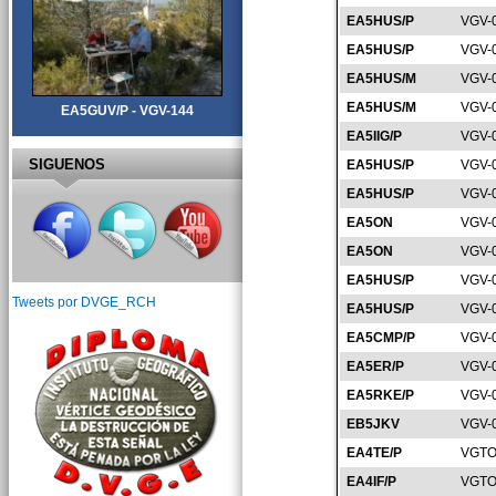
EA5HUS/P
VGV-
EA5HUS/P
VGV-
EA5HUS/M
VGV-
EA5HUS/M
VGV-
EA5GUV/P - VGV-144
EA5IIG/P
VGV-
SIGUENOS
EA5HUS/P
VGV-
EA5HUS/P
VGV-
EA5ON
VGV-
EA5ON
VGV-
EA5HUS/P
VGV-
Tweets por DVGE_RCH
EA5HUS/P
VGV-
EA5CMP/P
VGV-
EA5ER/P
VGV-
EA5RKE/P
VGV-
EB5JKV
VGV-
EA4TE/P
VGTO
EA4IF/P
VGTO