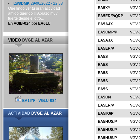
LW8DMK
29/06/2022 - 22:58
EA5XY
VGV-
Que lindo ver tu gran actividad
amigo querido !!! Abrazo muy
EA5ER/P/QRP
VGV-
fuerte desde el otro...
En
VGIB-024
por
EA6LU
EA5AJX
VGV-
EA5CMP/P
VGV-
VIDEO
DVGE AL AZAR
EA5AJX
VGV-
EA5ER/P
VGV-
EA5S
VGV-
EA5S
VGV-
EA5S
VGV-
EA5S
VGV-
EA5S
VGV-
EA5ON
VGV-
EA1IYF - VGLU-084
EA5ER/P
VGV-
ACTIVIDAD
DVGE AL AZAR
EA5IIG/P
VGV-
EA5HUS/P
VGV-
EA5HUS/P
VGV-
EA5HUS/P
VGV-