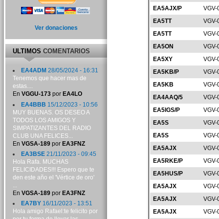
EA5AJX/P
VGV-
EA5TT
VGV-
Ver donaciones
EA5TT
VGV-
EA5ON
VGV-
ULTIMOS
COMENTARIOS
EA5XY
VGV-
EA4ADM
28/05/2024 - 16:31
EA5KB/P
VGV-
Tenemos que hacer mas de
EA5KB
VGV-
estas....
En
VGGU-173
por
EA4LO
EA4AAQ/5
VGV-
EA4BBB
15/12/2023 - 10:56
EA5IGS/P
VGV-
MUY BUENAS. OS DESEO A
TODOS LOS AMIGOS Y
EA5S
VGV-
SIMPATIZANTES DEL RADIO
EA5S
VGV-
CLUB UNA FELICES...
En
VGSA-189
por
EA3FNZ
EA5AJX
VGV-
EA3BSE
21/11/2023 - 09:45
EA5RKE/P
VGV-
Hola Rafa. MUCHAS
FELICIDADES!!! Espero que te
EA5HUS/P
VGV-
den este año el 'Vértice de oro'
...
EA5AJX
VGV-
En
VGSA-189
por
EA3FNZ
EA5AJX
VGV-
EA7BY
16/11/2023 - 13:51
Hola amigo Rafael:te felicito por
EA5AJX
VGV-