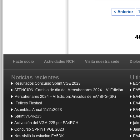
< Anterior
4
Hazte socio
Actividades RCH
Visita nuestra sede
Dipl
Noticias recientes
Ult
Resultados Concurso Sprint VGE 2023
EC4
ATENCION: Cambio de día del Mercahenares 2024 – VI Edición
EA5
Mercahenares 2024 – VI Edición: Artículos de EA4BPG (SK)
EA4
¡Felices Fiestas!
EA4
Asamblea Anual 11/11/2023
EA4
Sprint VGM-225
EA4
Activación del VGM-225 por EA4RCH
jai
Concurso SPRINT VGE 2023
Jai
Nos visitó la estación EA5DK
EA4