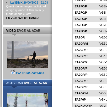
EA2FC/1
VGP-
LW8DMK
29/06/2022 - 22:58
Que lindo ver tu gran actividad
EA2FC/P
VGBI
amigo querido !!! Abrazo muy
EA2FC/P
VGBI
fuerte desde el otro...
En
VGIB-024
por
EA6LU
EA2FC/P
VGBI
EA2FC/P
VGVI
VIDEO
DVGE AL AZAR
EA2FC/P
VGBI
EA2GR
VGZ-
EA2GR/M
VGZ-
EA2GR/P
VGHU
EA2GR/P
VGZ-
EA2GR/P
VGZ-
EA2GR/P
VGZ-
EA1FBF/P - VGS-048
EA2GR/P
VGZ-
EA2GR/P
VGHU
ACTIVIDAD
DVGE AL AZAR
EA2GR/P
VGHU
EA2GRI/4
VGGU
EA2IV/P
VGHU
EA2KU/QRP
VGVI