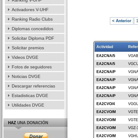
Ranking V-UHF
Activadores V-UHF
Ranking Radio Clubs
< Anterior
Diplomas concedidos
Solicitar Diploma PDF
Actividad
Refer
Solicitar premios
EA2CNA/5
VGAB
Videos DVGE
EA2CNA/5
VGCU
Fotos de seguidores
EA2CNA/P
VGNA
Noticias DVGE
EA2CNA/P
VGNA
Descargar referencias
EA2CNA/P
VGNA
Estadisticas DVGE
EA2CNA/P
VGNA
EA2CVO/4
VGGU
Utilidades DVGE
EA2CVO/M
VGTE
EA2CVO/M
VGTE
HAZ
UNA DONACIÓN
EA2CVO/M
VGZ-
EA2CVO/M
VGHU