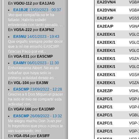
EA2DVN/4
VGBA
En
VGOU-112
por
EA1JAG
EA1BJE
13/03/2023 - 00:37
EA2DVN/4
VGBA
Veo que compañía no te ha
EA2EA/P
VGSS
faltado. Habrás estado
entretenido con tanto ganado. ...
EA2EA/P
VGNA
En
VGSA-222
por
EA3FNZ
EA2EEK/1
VGLO
EA5NU
14/01/2023 - 19:43
Que orgullo siempre poder decir
EA2EEK/1
VGLO
que a mí me enseñó EA5CMP.
EA2EEK/1
VGLO
Gracias Paco por est...
En
VGA-031
por
EA5CMP
EA2EEK/1
VGZA
EA4MY
06/01/2023 - 11:30
EA2EEK/1
VGLO
Enhorabuena Albert. No es de
extrañar que haya sido la
EA2EEK/1
VGSA
primera actividad desde es...
En
VGL-104
por
EA3IW
EA2EEK/1
VGZA
EA5CMP
23/09/2022 - 12:28
EA2EZ/P
VGHU
Gracias a ti Don Miguel el placer
EA2FC/1
VGP-
ha sido el mío de compartir esta
actividad con ...
EA2FC/1
VGP-
En
VGAV-166
por
EA1DMP
EA2FC/1
VGBU
EA5CMP
26/08/2022 - 13:32
Me alegro mucho Don Juan por
EA2FC/1
VGP-
tu trayectoria que poco a poco te
vas superando, incl...
EA2FC/1
VGP-
En
VGA-054
por
EA5IFF