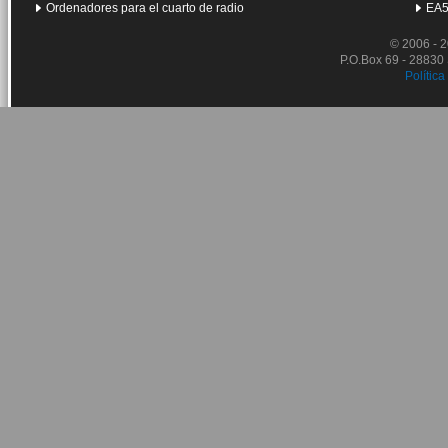
Ordenadores para el cuarto de radio
EA5
© 2006 - 
P.O.Box 69 - 28830
Política