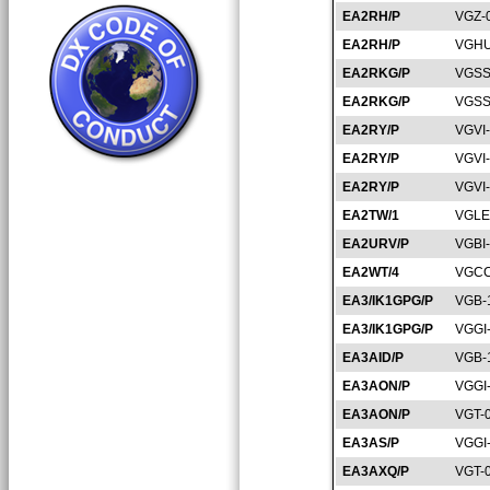
EA2RH/P
VGZ-
EA2RH/P
VGHU
EA2RKG/P
VGSS
EA2RKG/P
VGSS
EA2RY/P
VGVI
EA2RY/P
VGVI
EA2RY/P
VGVI
EA2TW/1
VGLE
EA2URV/P
VGBI
EA2WT/4
VGCC
EA3/IK1GPG/P
VGB-
EA3/IK1GPG/P
VGGI
EA3AID/P
VGB-
EA3AON/P
VGGI
EA3AON/P
VGT-
EA3AS/P
VGGI
EA3AXQ/P
VGT-