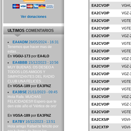
EA2CVO/P
VGHU
EA2CVO/P
VGZ-
Ver donaciones
EA2CVO/P
VGTE
EA2CVO/P
VGTE
ULTIMOS
COMENTARIOS
EA2CVO/P
VGZ-
EA4ADM
28/05/2024 - 16:31
EA2CVO/P
VGTE
Tenemos que hacer mas de
EA2CVO/P
VGTE
estas....
En
VGGU-173
por
EA4LO
EA2CVO/P
VGZ-
EA4BBB
15/12/2023 - 10:56
EA2CVO/P
VGZ-
MUY BUENAS. OS DESEO A
TODOS LOS AMIGOS Y
EA2CVO/P
VGZ-
SIMPATIZANTES DEL RADIO
CLUB UNA FELICES...
EA2CVO/P
VGTE
En
VGSA-189
por
EA3FNZ
EA2CVO/P
VGTE
EA3BSE
21/11/2023 - 09:45
Hola Rafa. MUCHAS
EA2CVO/P
VGZ-
FELICIDADES!!! Espero que te
EA2CVO/P
VGZ-
den este año el 'Vértice de oro'
...
EA2CVO/P
VGTE
En
VGSA-189
por
EA3FNZ
EA2CXS/P
VGVI
EA7BY
16/11/2023 - 13:51
Hola amigo Rafael:te felicito por
EA2CXT/P
VGVI