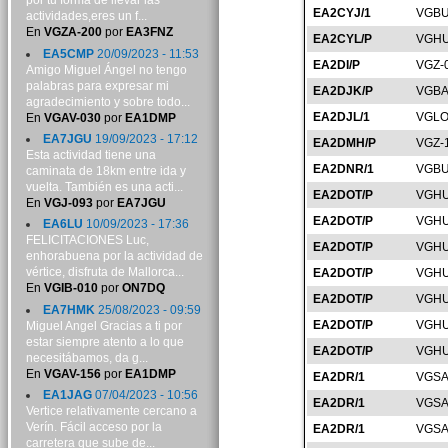
por tu forma de llevar las
EA2CYJ/1
VGBU
actividades,eres un f...
En
VGZA-200
por
EA3FNZ
EA2CYL/P
VGHU
EA5CMP
20/09/2023 - 11:53
EA2DI/P
VGZ-
Amigo Miguel Ángel no tengo
palabras para expresar mi
EA2DJK/P
VGBA
agradecimiento y sobre todo...
EA2DJL/1
VGLO
En
VGAV-030
por
EA1DMP
EA7JGU
19/09/2023 - 17:12
EA2DMH/P
VGZ-
Esta actividad tiene una
EA2DNR/1
VGBU
caminata de 18km entre ida y
vuelta. También es una acti...
EA2DOT/P
VGHU
En
VGJ-093
por
EA7JGU
EA2DOT/P
VGHU
EA6LU
10/09/2023 - 17:36
FELICITACIONES Luc,
EA2DOT/P
VGHU
enhorabuena por la actividad de
vértice, disfruta de Mallorca...
EA2DOT/P
VGHU
En
VGIB-010
por
ON7DQ
EA2DOT/P
VGHU
EA7HMK
25/08/2023 - 09:59
EA2DOT/P
VGHU
Miguel Angel Gracias a ti por
estar siempre atento a lo que
EA2DOT/P
VGHU
necesitábamos, da g...
En
VGAV-156
por
EA1DMP
EA2DR/1
VGSA
EA1JAG
07/04/2023 - 10:56
EA2DR/1
VGSA
Vertice relativamente cercano a
Verín. Fácil acceso por la
EA2DR/1
VGSA
carretera que sube de...