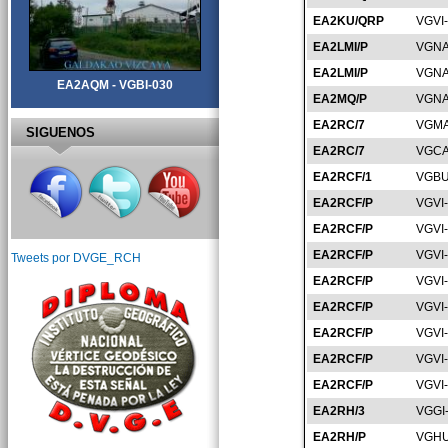
EA2KU/QRP
VGVI
EA2LMI/P
VGNA
EA2LMI/P
VGNA
EA2AQM - VGBI-030
EA2MQ/P
VGNA
EA2RC/7
VGMA
SIGUENOS
EA2RC/7
VGCA
EA2RCF/1
VGBU
EA2RCF/P
VGVI
EA2RCF/P
VGVI
EA2RCF/P
VGVI
Tweets por DVGE_RCH
EA2RCF/P
VGVI
EA2RCF/P
VGVI
EA2RCF/P
VGVI
EA2RCF/P
VGVI
EA2RCF/P
VGVI
EA2RH/3
VGGI
EA2RH/P
VGHU