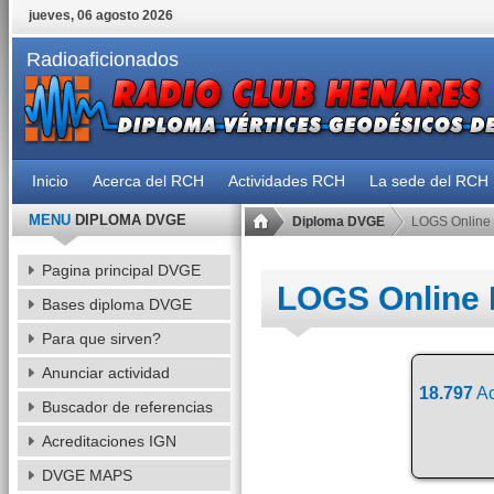
jueves, 06 agosto 2026
Radioaficionados
Inicio
Acerca del RCH
Actividades RCH
La sede del RCH
MENU
DIPLOMA DVGE
Diploma DVGE
LOGS Online
Pagina principal DVGE
LOGS Online
Bases diploma DVGE
Para que sirven?
Anunciar actividad
18.797
Ac
Buscador de referencias
Acreditaciones IGN
DVGE MAPS