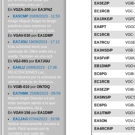
por tu forma de llevar las
EA5EZ/P
VGIB
actividades,eres un f...
En
VGZA-200
por
EA3FNZ
EC1RCB
VGC-
EA5CMP
20/09/2023 - 11:53
EA1RKE/P
VGPO
Amigo Miguel Ángel no tengo
palabras para expresar mi
EA8PT
VGGC
agradecimiento y sobre todo...
EC1RCB
VGC-
En
VGAV-030
por
EA1DMP
EA7JGU
19/09/2023 - 17:12
EA7RCU
VGSE
Esta actividad tiene una
EA3HSD/P
VGB-
caminata de 18km entre ida y
vuelta. También es una acti...
EA5FV/P
VGMU
En
VGJ-093
por
EA7JGU
EB1DM/P
VGO-
EA6LU
10/09/2023 - 17:36
FELICITACIONES Luc,
EC6PG
VGIB
enhorabuena por la actividad de
EC1RCB
VGC-
vértice, disfruta de Mallorca...
En
VGIB-010
por
ON7DQ
EA5EZ/P
VGIB
EA7HMK
25/08/2023 - 09:59
EA5INS/P
VGCS
Miguel Angel Gracias a ti por
estar siempre atento a lo que
EC6PG
VGIB
necesitábamos, da g...
En
VGAV-156
por
EA1DMP
EA1ITM/P
VGO-
EA1JAG
07/04/2023 - 10:56
EA5ON
VGV-
Vertice relativamente cercano a
Verín. Fácil acceso por la
EA4RCR/P
VGTO
carretera que sube de...