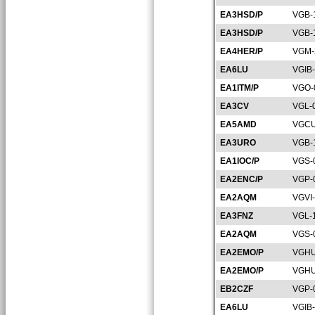
EA3HSD/P
VGB-
EA3HSD/P
VGB-
EA4HER/P
VGM-
EA6LU
VGIB
EA1ITM/P
VGO-
EA3CV
VGL-
EA5AMD
VGCU
EA3URO
VGB-
EA1IOC/P
VGS-
EA2ENC/P
VGP-
EA2AQM
VGVI
EA3FNZ
VGL-
EA2AQM
VGS-
EA2EMO/P
VGHU
EA2EMO/P
VGHU
EB2CZF
VGP-
EA6LU
VGIB