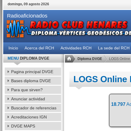
domingo, 09 agosto 2026
Radioaficionados
Inicio
Acerca del RCH
Actividades RCH
La sede del RCH
MENU
DIPLOMA DVGE
Diploma DVGE
LOGS Online
Pagina principal DVGE
LOGS Online
Bases diploma DVGE
Para que sirven?
Anunciar actividad
18.797
Ac
Buscador de referencias
Acreditaciones IGN
DVGE MAPS