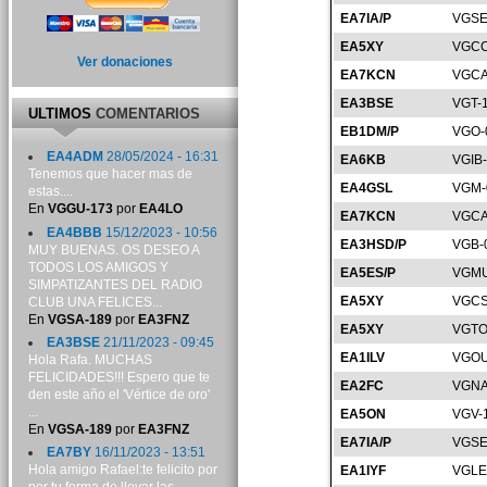
EA7IA/P
VGSE
EA5XY
VGCC
Ver donaciones
EA7KCN
VGCA
EA3BSE
VGT-
ULTIMOS
COMENTARIOS
EB1DM/P
VGO-
EA4ADM
28/05/2024 - 16:31
EA6KB
VGIB
Tenemos que hacer mas de
EA4GSL
VGM-
estas....
En
VGGU-173
por
EA4LO
EA7KCN
VGCA
EA4BBB
15/12/2023 - 10:56
EA3HSD/P
VGB-
MUY BUENAS. OS DESEO A
TODOS LOS AMIGOS Y
EA5ES/P
VGMU
SIMPATIZANTES DEL RADIO
EA5XY
VGCS
CLUB UNA FELICES...
En
VGSA-189
por
EA3FNZ
EA5XY
VGTO
EA3BSE
21/11/2023 - 09:45
EA1ILV
VGOU
Hola Rafa. MUCHAS
FELICIDADES!!! Espero que te
EA2FC
VGNA
den este año el 'Vértice de oro'
...
EA5ON
VGV-
En
VGSA-189
por
EA3FNZ
EA7IA/P
VGSE
EA7BY
16/11/2023 - 13:51
Hola amigo Rafael:te felicito por
EA1IYF
VGLE