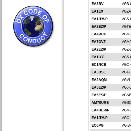
EA3BV
VGB-
EA1EX
VGZA
EA1ITM/P
VGS-
EA2EZ/P
VGTE
EA4RCH
VGM-
EA7GVZ
VGMA
EA2EZ/P
VGZ-
EA1IYG
VGS-
EC1RCB
VGC-
EA3BSE
VGT-
EA2AQM
VGVI
EA5EZ/P
VGJ-
EA5ES/P
VGAB
AM70URE
VGSO
EA4HER/P
VGM-
EA1ITM/P
VGO-
EC6PG
VGIB