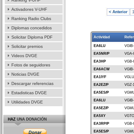
Ranking V-UHF
Activadores V-UHF
< Anterior
Ranking Radio Clubs
Diplomas concedidos
Solicitar Diploma PDF
Actividad
Refer
EA6LU
VGIB
Solicitar premios
EA5NR/P
VGA-
Videos DVGE
EA3HP
VGB-
Fotos de seguidores
EA6ACW
VGIB
Noticias DVGE
EA1IYF
VGLU
Descargar referencias
EA2EZ/P
VGZ-
Estadisticas DVGE
EA5ES/P
VGMU
EA6LU
VGIB
Utilidades DVGE
EA5EZ/P
VGMU
EA5XY
VGTO
HAZ
UNA DONACIÓN
EA3RP/P
VGB-
EA5ES/P
VGMU