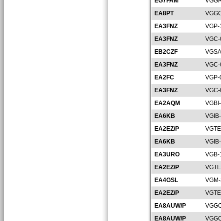
EG7FAM
VGGR
EA8PT
VGGC
EA3FNZ
VGP-
EA3FNZ
VGC-
EB2CZF
VGSA
EA3FNZ
VGC-
EA2FC
VGP-
EA3FNZ
VGC-
EA2AQM
VGBI
EA6KB
VGIB
EA2EZ/P
VGTE
EA6KB
VGIB
EA3URO
VGB-
EA2EZ/P
VGTE
EA4GSL
VGM-
EA2EZ/P
VGTE
EA8AUW/P
VGGC
EA8AUW/P
VGGC