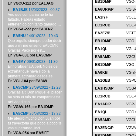
EB1DM/P
VGO-
En
VGOU-112
por
EA1JAG
EA6URP/P
VGIB
EA1BJE
13/03/2023 - 00:37
Veo que compañía no te ha
EA1IYF
VGLE
faltado. Habrás estado
entretenido con tanto ganado. ...
EC1RCB
VGC-
En
VGSA-222
por
EA3FNZ
EA2EZ/P
VGTE
EA5NU
14/01/2023 - 19:43
Que orgullo siempre poder decir
EB1DM/P
VGO-
que a mí me enseñó EA5CMP.
EA1QL
VGLU
Gracias Paco por est...
En
VGA-031
por
EA5CMP
EA5AMD
VGCU
EA4MY
06/01/2023 - 11:30
EB1DM/P
VGO-
Enhorabuena Albert. No es de
extrañar que haya sido la
EA6KB
VGIB
primera actividad desde es...
EA1GEB
VGPO
En
VGL-104
por
EA3IW
EA5CMP
23/09/2022 - 12:28
EA3HSD/P
VGB-
Gracias a ti Don Miguel el placer
EC1RCB
VGC-
ha sido el mío de compartir esta
actividad con ...
EA1AP/P
VGP-
En
VGAV-166
por
EA1DMP
EA1QL
VGO-
EA5CMP
26/08/2022 - 13:32
Me alegro mucho Don Juan por
EA5AMD
VGCU
tu trayectoria que poco a poco te
EA2ENC/P
VGVA
vas superando, incl...
En
VGA-054
por
EA5IFF
EB1DM/P
VGO-