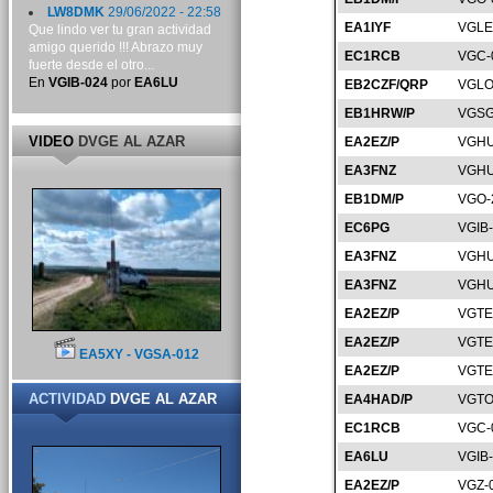
LW8DMK
29/06/2022 - 22:58
EA1IYF
VGLE
Que lindo ver tu gran actividad
amigo querido !!! Abrazo muy
EC1RCB
VGC-
fuerte desde el otro...
En
VGIB-024
por
EA6LU
EB2CZF/QRP
VGLO
EB1HRW/P
VGSG
VIDEO
DVGE AL AZAR
EA2EZ/P
VGHU
EA3FNZ
VGHU
EB1DM/P
VGO-
EC6PG
VGIB
EA3FNZ
VGHU
EA3FNZ
VGHU
EA2EZ/P
VGTE
EA2EZ/P
VGTE
EA5XY - VGSA-012
EA2EZ/P
VGTE
ACTIVIDAD
DVGE AL AZAR
EA4HAD/P
VGTO
EC1RCB
VGC-
EA6LU
VGIB
EA2EZ/P
VGZ-