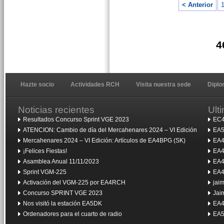
< Anterior
4
Hazte socio
Actividades RCH
Visita nuestra sede
Dipl
Noticias recientes
Ult
Resultados Concurso Sprint VGE 2023
EC4
ATENCION: Cambio de día del Mercahenares 2024 – VI Edición
EA5
Mercahenares 2024 – VI Edición: Artículos de EA4BPG (SK)
EA4
¡Felices Fiestas!
EA4
Asamblea Anual 11/11/2023
EA4
Sprint VGM-225
EA4
Activación del VGM-225 por EA4RCH
jai
Concurso SPRINT VGE 2023
Jai
Nos visitó la estación EA5DK
EA4
Ordenadores para el cuarto de radio
EA5