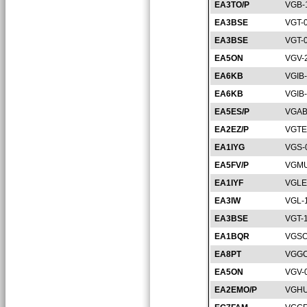
EA3TO/P
VGB-
EA3BSE
VGT-
EA3BSE
VGT-
EA5ON
VGV-
EA6KB
VGIB
EA6KB
VGIB
EA5ES/P
VGAB
EA2EZ/P
VGTE
EA1IYG
VGS-
EA5FV/P
VGMU
EA1IYF
VGLE
EA3IW
VGL-
EA3BSE
VGT-
EA1BQR
VGSO
EA8PT
VGGC
EA5ON
VGV-
EA2EMO/P
VGHU