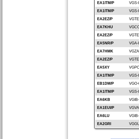
EA1ITM/P
VGS-
EA1ITM/P
VGS-
EA2EZ/P
VGTE
EA7KHU
VGCO
EA2EZ/P
VGTE
EA5NR/P
VGA-
EA7HMK
VGZA
EA2EZ/P
VGTE
EA5XY
VGPO
EA1ITM/P
VGS-
EB1DM/P
VGO-
EA1ITM/P
VGS-
EA6KB
VGIB
EA1EUI/P
VGVA
EA6LU
VGIB
EA2GRI
VGGU