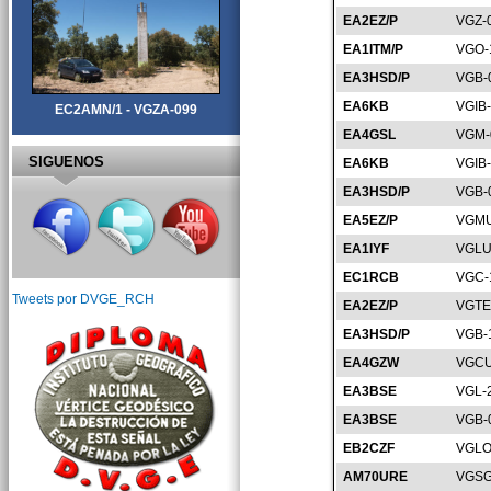
EA2EZ/P
VGZ-
EA1ITM/P
VGO-
EA3HSD/P
VGB-
EA6KB
VGIB
EC2AMN/1 - VGZA-099
EA4GSL
VGM-
SIGUENOS
EA6KB
VGIB
EA3HSD/P
VGB-
EA5EZ/P
VGMU
EA1IYF
VGLU
EC1RCB
VGC-
Tweets por DVGE_RCH
EA2EZ/P
VGTE
EA3HSD/P
VGB-
EA4GZW
VGCU
EA3BSE
VGL-
EA3BSE
VGB-
EB2CZF
VGLO
AM70URE
VGSG