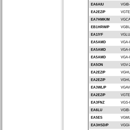
EA6AIU
VGIB
EA2EZ/P
VGTE
EA7HMK/M
VGCA
EB1HRW/P
VGBU
EA1IYF
VGLU
EA5AMD
VGA-
EA5AMD
VGA-
EA5AMD
VGA-
EA5ON
VGV-
EA2EZ/P
VGHU
EA2EZ/P
VGHU
EA3WL/P
VGAV
EA2EZ/P
VGTE
EA3FNZ
VGS-
EA6LU
VGIB
EA5ES
VGMU
EA3HSD/P
VGGI