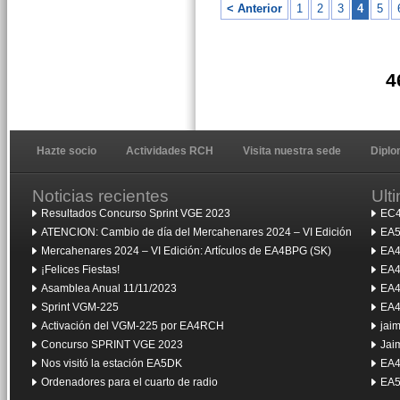
< Anterior
1
2
3
4
5
4
Hazte socio
Actividades RCH
Visita nuestra sede
Dipl
Noticias recientes
Ult
Resultados Concurso Sprint VGE 2023
EC4
ATENCION: Cambio de día del Mercahenares 2024 – VI Edición
EA5
Mercahenares 2024 – VI Edición: Artículos de EA4BPG (SK)
EA4
¡Felices Fiestas!
EA4
Asamblea Anual 11/11/2023
EA4
Sprint VGM-225
EA4
Activación del VGM-225 por EA4RCH
jai
Concurso SPRINT VGE 2023
Jai
Nos visitó la estación EA5DK
EA4
Ordenadores para el cuarto de radio
EA5