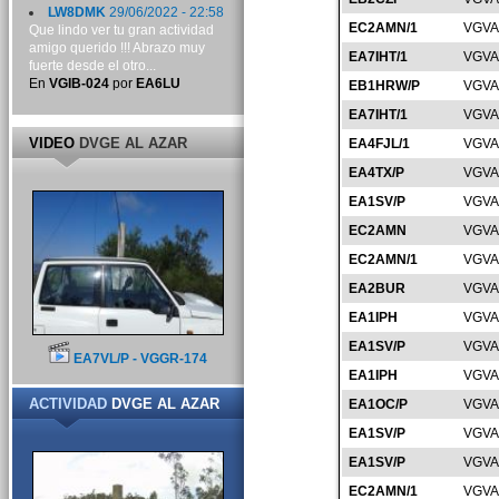
LW8DMK
29/06/2022 - 22:58
EC2AMN/1
VGVA
Que lindo ver tu gran actividad
amigo querido !!! Abrazo muy
EA7IHT/1
VGVA
fuerte desde el otro...
En
VGIB-024
por
EA6LU
EB1HRW/P
VGVA
EA7IHT/1
VGVA
VIDEO
DVGE AL AZAR
EA4FJL/1
VGVA
EA4TX/P
VGVA
EA1SV/P
VGVA
EC2AMN
VGVA
EC2AMN/1
VGVA
EA2BUR
VGVA
EA1IPH
VGVA
EA1SV/P
VGVA
EA7VL/P - VGGR-174
EA1IPH
VGVA
ACTIVIDAD
DVGE AL AZAR
EA1OC/P
VGVA
EA1SV/P
VGVA
EA1SV/P
VGVA
EC2AMN/1
VGVA