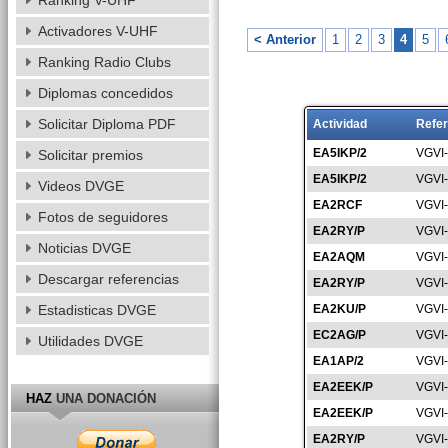
Ranking V-UHF
Activadores V-UHF
< Anterior
1
2
3
4
5
Ranking Radio Clubs
Diplomas concedidos
Solicitar Diploma PDF
Actividad
Refer
EA5IKP/2
VGVI
Solicitar premios
EA5IKP/2
VGVI
Videos DVGE
EA2RCF
VGVI
Fotos de seguidores
EA2RY/P
VGVI
Noticias DVGE
EA2AQM
VGVI
Descargar referencias
EA2RY/P
VGVI
Estadisticas DVGE
EA2KU/P
VGVI
EC2AG/P
VGVI
Utilidades DVGE
EA1AP/2
VGVI
EA2EEK/P
VGVI
HAZ
UNA DONACIÓN
EA2EEK/P
VGVI
EA2RY/P
VGVI