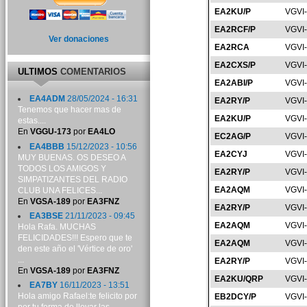
EA2KU/P
VGVI
EA2RCF/P
VGVI
Ver donaciones
EA2RCA
VGVI
EA2CXS/P
VGVI
ULTIMOS
COMENTARIOS
EA2ABI/P
VGVI
EA4ADM
28/05/2024 - 16:31
EA2RY/P
VGVI
Tenemos que hacer mas de
EA2KU/P
VGVI
estas....
En
VGGU-173
por
EA4LO
EC2AG/P
VGVI
EA4BBB
15/12/2023 - 10:56
EA2CYJ
VGVI
MUY BUENAS. OS DESEO A
TODOS LOS AMIGOS Y
EA2RY/P
VGVI
SIMPATIZANTES DEL RADIO
EA2AQM
VGVI
CLUB UNA FELICES...
En
VGSA-189
por
EA3FNZ
EA2RY/P
VGVI
EA3BSE
21/11/2023 - 09:45
EA2AQM
VGVI
Hola Rafa. MUCHAS
FELICIDADES!!! Espero que te
EA2AQM
VGVI
den este año el 'Vértice de oro'
...
EA2RY/P
VGVI
En
VGSA-189
por
EA3FNZ
EA2KU/QRP
VGVI
EA7BY
16/11/2023 - 13:51
Hola amigo Rafael:te felicito por
EB2DCY/P
VGVI