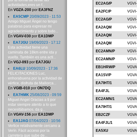
por tu forma de llevar las
EC2AG/P
VGVI
actividades,eres un f...
En
VGZA-200
por
EA3FNZ
EA2FC/P
VGVI
EA5CMP
20/09/2023 - 11:53
EC2AG/P
VGVI
Amigo Miguel Ángel no tengo
palabras para expresar mi
EA2AQM
VGVI
agradecimiento y sobre todo...
EA2AQM
VGVI
En
VGAV-030
por
EA1DMP
EA7JGU
19/09/2023 - 17:12
EA2AQM
VGVI
Esta actividad tiene una
EC2AMN/P
VGVI
caminata de 18km entre ida y
vuelta. También es una acti...
EC2AMN/P
VGVI
En
VGJ-093
por
EA7JGU
EB1HRW/P
VGVA
EA6LU
10/09/2023 - 17:36
FELICITACIONES Luc,
EA1SV/P
VGVA
enhorabuena por la actividad de
EA7IHT/1
VGVA
vértice, disfruta de Mallorca...
En
VGIB-010
por
ON7DQ
EA4FJL
VGVA
EA7HMK
25/08/2023 - 09:59
EC2AMN/1
VGVA
Miguel Angel Gracias a ti por
estar siempre atento a lo que
EA7IHT/1
VGVA
necesitábamos, da g...
En
VGAV-156
por
EA1DMP
EB2CZF
VGVA
EA1JAG
07/04/2023 - 10:56
EA4FJL/1
VGVA
Vertice relativamente cercano a
Verín. Fácil acceso por la
EA5XU
VGVA
carretera que sube de...