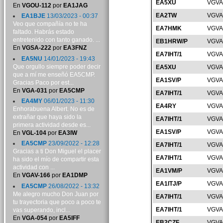
EA5XU
VGVA
En
VGOU-112
por
EA1JAG
EA2TW
VGVA
EA1BJE
13/03/2023 - 00:37
Veo que compañía no te ha
EA7HMK
VGVA
faltado. Habrás estado
entretenido con tanto ganado. ...
EB1HRW/P
VGVA
En
VGSA-222
por
EA3FNZ
EA7IHT/1
VGVA
EA5NU
14/01/2023 - 19:43
Que orgullo siempre poder decir
EA5XU
VGVA
que a mí me enseñó EA5CMP.
EA1SV/P
VGVA
Gracias Paco por est...
En
VGA-031
por
EA5CMP
EA7IHT/1
VGVA
EA4MY
06/01/2023 - 11:30
EA4RY
VGVA
Enhorabuena Albert. No es de
extrañar que haya sido la
EA7IHT/1
VGVA
primera actividad desde es...
EA1SV/P
VGVA
En
VGL-104
por
EA3IW
EA5CMP
23/09/2022 - 12:28
EA7IHT/1
VGVA
Gracias a ti Don Miguel el placer
EA7IHT/1
VGVA
ha sido el mío de compartir esta
actividad con ...
EA1VM/P
VGVA
En
VGAV-166
por
EA1DMP
EA1ITJ/P
VGVA
EA5CMP
26/08/2022 - 13:32
Me alegro mucho Don Juan por
EA7IHT/1
VGVA
tu trayectoria que poco a poco te
EA7IHT/1
VGVA
vas superando, incl...
En
VGA-054
por
EA5IFF
EB2CZF
VGVA