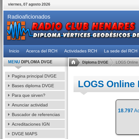
viernes, 07 agosto 2026
Radioaficionados
Inicio
Acerca del RCH
Actividades RCH
La sede del RCH
MENU
DIPLOMA DVGE
Diploma DVGE
LOGS Online
Pagina principal DVGE
LOGS Online
Bases diploma DVGE
Para que sirven?
Anunciar actividad
18.797
Ac
Buscador de referencias
Acreditaciones IGN
DVGE MAPS