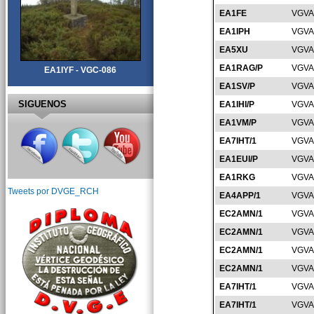
EA1FE
VGVA
EA1IPH
VGVA
EA5XU
VGVA
EA1RAG/P
VGVA
EA1IYF - VGC-086
EA1SV/P
VGVA
SIGUENOS
EA1IHI/P
VGVA
EA1VM/P
VGVA
EA7IHT/1
VGVA
EA1EUI/P
VGVA
EA1RKG
VGVA
Tweets por DVGE_RCH
EA4APP/1
VGVA
EC2AMN/1
VGVA
EC2AMN/1
VGVA
EC2AMN/1
VGVA
EC2AMN/1
VGVA
EA7IHT/1
VGVA
EA7IHT/1
VGVA