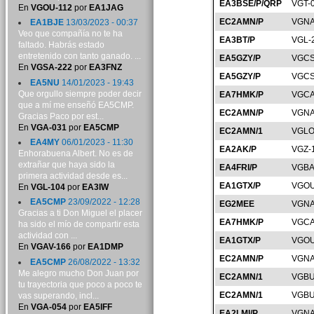
EA3BSE/P/QRP
VGT-
En
VGOU-112
por
EA1JAG
EC2AMN/P
VGNA
EA1BJE
13/03/2023 - 00:37
Veo que compañía no te ha
EA3BT/P
VGL-
faltado. Habrás estado
entretenido con tanto ganado. ...
EA5GZY/P
VGCS
En
VGSA-222
por
EA3FNZ
EA5GZY/P
VGCS
EA5NU
14/01/2023 - 19:43
Que orgullo siempre poder decir
EA7HMK/P
VGCA
que a mí me enseñó EA5CMP.
EC2AMN/P
VGNA
Gracias Paco por est...
En
VGA-031
por
EA5CMP
EC2AMN/1
VGLO
EA4MY
06/01/2023 - 11:30
EA2AK/P
VGZ-
Enhorabuena Albert. No es de
extrañar que haya sido la
EA4FRI/P
VGBA
primera actividad desde es...
EA1GTX/P
VGOU
En
VGL-104
por
EA3IW
EA5CMP
23/09/2022 - 12:28
EG2MEE
VGNA
Gracias a ti Don Miguel el placer
EA7HMK/P
VGCA
ha sido el mío de compartir esta
actividad con ...
EA1GTX/P
VGOU
En
VGAV-166
por
EA1DMP
EC2AMN/P
VGNA
EA5CMP
26/08/2022 - 13:32
Me alegro mucho Don Juan por
EC2AMN/1
VGBU
tu trayectoria que poco a poco te
EC2AMN/1
VGBU
vas superando, incl...
En
VGA-054
por
EA5IFF
EA2LMI/P
VGNA