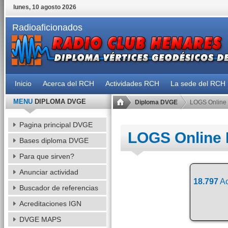
lunes, 10 agosto 2026
Radioaficionados
Inicio
Acerca del RCH
Actividades RCH
La sede del RCH
MENU
DIPLOMA DVGE
Diploma DVGE
LOGS Online
Pagina principal DVGE
LOGS Online
Bases diploma DVGE
Para que sirven?
Anunciar actividad
18.797
Ac
Buscador de referencias
Acreditaciones IGN
DVGE MAPS