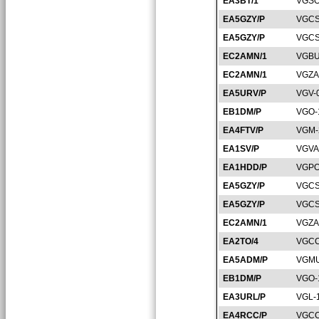
EA3BT/1
VGSO
EA5GZY/P
VGCS
EA5GZY/P
VGCS
EC2AMN/1
VGBU
EC2AMN/1
VGZA
EA5URV/P
VGV-
EB1DM/P
VGO-
EA4FTV/P
VGM-
EA1SV/P
VGVA
EA1HDD/P
VGPO
EA5GZY/P
VGCS
EA5GZY/P
VGCS
EC2AMN/1
VGZA
EA2TO/4
VGCC
EA5ADM/P
VGMU
EB1DM/P
VGO-
EA3URL/P
VGL-
EA4RCC/P
VGCC