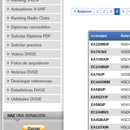
Ranking V-UHF
Activadores V-UHF
< Anterior
1
2
3
4
5
Ranking Radio Clubs
Diplomas concedidos
Solicitar Diploma PDF
Actividad
Refer
EA1DMB/P
VGO-
Solicitar premios
EA7ICN/2
VGSS
Videos DVGE
EA7URA/P
VGCA
Fotos de seguidores
EC2AMN/P
VGBI
Noticias DVGE
EA7IA/P
VGSE
Descargar referencias
EC4ADW/M
VGCC
Estadisticas DVGE
EA5IIG/P
VGV-
EA5GZY/P
VGCS
Utilidades DVGE
EA5IIG/P
VGV-
EC2AMN/1
VGZA
HAZ
UNA DONACIÓN
EA4GBA/P
VGCC
EA1GTX/M
VGLU