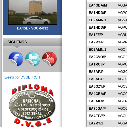
EA4GBA/M
VGBA
EA1HDD/P
VGPO
EC2AMN/1
VGS-
EA1HDD/P
VGPO
EA4SE - VGCR-032
EA1FE/P
VGBU
SIGUENOS
EA2RY/P
VGVI
EC2AMN/1
VGO-
EA2CVO/P
VGZ-
EA1RCI/P
VGPO
EA8AP/P
VGGC
Tweets por DVGE_RCH
EA8AP/P
VGGC
EA5GZY/P
VGCS
EA4GBA/P
VGCC
EA6AIF/P
VGIB
EA7JGA/P
VGCO
EA4FTV/P
VGCU
EA2RY/1
VGS-