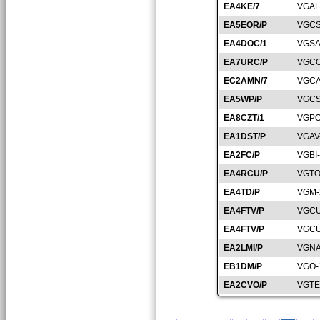
EA4KE/7
VGAL
EA5EOR/P
VGCS
EA4DOC/1
VGSA
EA7URC/P
VGCO
EC2AMN/7
VGCA
EA5WP/P
VGCS
EA8CZT/1
VGPO
EA1DST/P
VGAV
EA2FC/P
VGBI
EA4RCU/P
VGTO
EA4TD/P
VGM-
EA4FTV/P
VGCU
EA4FTV/P
VGCU
EA2LMI/P
VGNA
EB1DM/P
VGO-
EA2CVO/P
VGTE