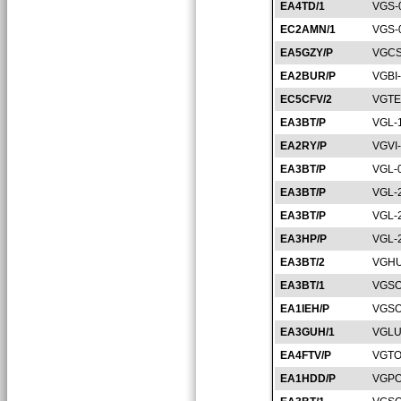
EA4TD/1
VGS-
EC2AMN/1
VGS-
EA5GZY/P
VGCS
EA2BUR/P
VGBI
EC5CFV/2
VGTE
EA3BT/P
VGL-
EA2RY/P
VGVI
EA3BT/P
VGL-
EA3BT/P
VGL-
EA3BT/P
VGL-
EA3HP/P
VGL-
EA3BT/2
VGHU
EA3BT/1
VGSO
EA1IEH/P
VGSO
EA3GUH/1
VGLU
EA4FTV/P
VGTO
EA1HDD/P
VGPO