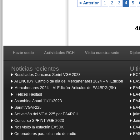
< Anterior
1
2
3
4
5
4
Hazte socio
Actividades RCH
Visita nuestra sede
Dipl
Noticias recientes
Ult
Resultados Concurso Sprint VGE 2023
EC4
ATENCION: Cambio de día del Mercahenares 2024 – VI Edición
EA5
Mercahenares 2024 – VI Edición: Artículos de EA4BPG (SK)
EA4
¡Felices Fiestas!
EA4
Asamblea Anual 11/11/2023
EA4
Sprint VGM-225
EA4
Activación del VGM-225 por EA4RCH
jai
Concurso SPRINT VGE 2023
Jai
Nos visitó la estación EA5DK
EA4
Ordenadores para el cuarto de radio
EA5