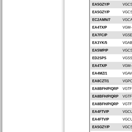
EA5GZY/P
VGCS
EA5GZY/P
VGCS
EC2AMN/7
VGCA
EA4TX/P
VGM-
EA7FC/P
VGSE
EA3YK/5
VGAB
EA5WP/P
VGCS
ED2SPS
VGSS
EA4TX/P
VGM-
EA4MZ/1
VGAV
EA8CZT/1
VGPO
EA8BFH/P/QRP
VGTF
EA8BFH/P/QRP
VGTF
EA8BFH/P/QRP
VGTF
EA4FTV/P
VGCU
EA4FTV/P
VGCU
EA5GZY/P
VGCS