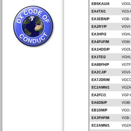
EB5KAU/4
VGGU
EA4TX/1
VGS-
EA3EBN/P
VGB-
EA2RY/P
VGVI
EA3HP/2
VGHU
EA4FUF/M
VGM-
EA1HDD/P
VGOU
EA3TE/2
VGHU
EA8BFH/P
VGTF
EA2CJ/P
VGVI
EA7JDR/M
VGCO
EC2AMN/1
VGZA
EA2FC/1
VGP-
EA6DB/P
VGIB
EB1DM/P
VGO-
EA3FHP/M
VGB-
EC2AMN/1
VGZA