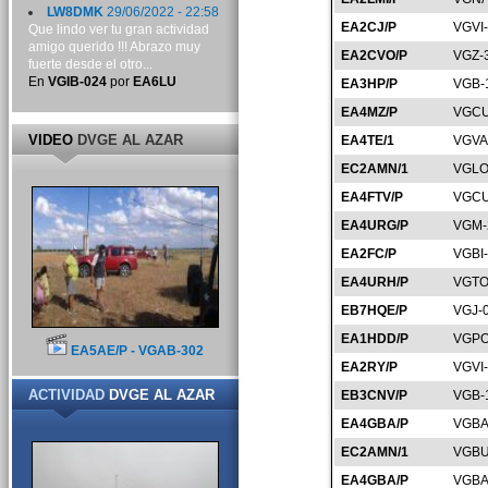
LW8DMK
29/06/2022 - 22:58
EA2CJ/P
VGVI
Que lindo ver tu gran actividad
amigo querido !!! Abrazo muy
EA2CVO/P
VGZ-
fuerte desde el otro...
En
VGIB-024
por
EA6LU
EA3HP/P
VGB-
EA4MZ/P
VGCU
VIDEO
DVGE AL AZAR
EA4TE/1
VGVA
EC2AMN/1
VGLO
EA4FTV/P
VGCU
EA4URG/P
VGM-
EA2FC/P
VGBI
EA4URH/P
VGTO
EB7HQE/P
VGJ-
EA1HDD/P
VGPO
EA5AE/P - VGAB-302
EA2RY/P
VGVI
ACTIVIDAD
DVGE AL AZAR
EB3CNV/P
VGB-
EA4GBA/P
VGBA
EC2AMN/1
VGBU
EA4GBA/P
VGBA