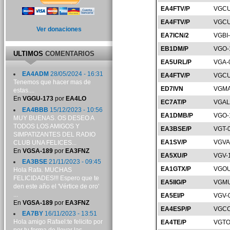
EA4FTV/P
VGCU
EA4FTV/P
VGCU
Ver donaciones
EA7ICN/2
VGBI
EB1DM/P
VGO-
ULTIMOS
COMENTARIOS
EA5URL/P
VGA-
EA4ADM
28/05/2024 - 16:31
EA4FTV/P
VGCU
Tenemos que hacer mas de
ED7IVN
VGMA
estas....
En
VGGU-173
por
EA4LO
EC7AT/P
VGAL
EA4BBB
15/12/2023 - 10:56
EA1DMB/P
VGO-
MUY BUENAS. OS DESEO A
TODOS LOS AMIGOS Y
EA3BSE/P
VGT-
SIMPATIZANTES DEL RADIO
EA1SV/P
VGVA
CLUB UNA FELICES...
En
VGSA-189
por
EA3FNZ
EA5XU/P
VGV-
EA3BSE
21/11/2023 - 09:45
EA1GTX/P
VGOU
Hola Rafa. MUCHAS
FELICIDADES!!! Espero que te
EA5IIG/P
VGMU
den este año el 'Vértice de oro'
...
EA5EI/P
VGV-
En
VGSA-189
por
EA3FNZ
EA4ESP/P
VGCC
EA7BY
16/11/2023 - 13:51
Hola amigo Rafael:te felicito por
EA4TE/P
VGTO