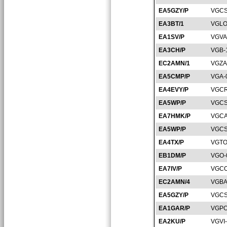
EA5GZY/P
VGCS
EA3BT/1
VGLO
EA1SV/P
VGVA
EA3CH/P
VGB-
EC2AMN/1
VGZA
EA5CMP/P
VGA-
EA4EVY/P
VGCR
EA5WP/P
VGCS
EA7HMK/P
VGCA
EA5WP/P
VGCS
EA4TX/P
VGTO
EB1DM/P
VGO-
EA7IV/P
VGCO
EC2AMN/4
VGBA
EA5GZY/P
VGCS
EA1GAR/P
VGPO
EA2KU/P
VGVI