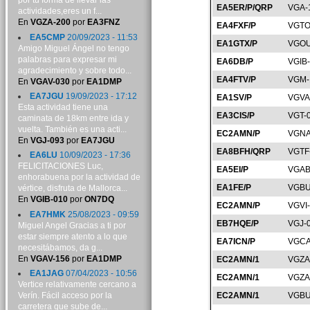
por tu forma de llevar las
EA5ER/P/QRP
VGA-
actividades,eres un f...
En
VGZA-200
por
EA3FNZ
EA4FXF/P
VGTO
EA5CMP
20/09/2023 - 11:53
EA1GTX/P
VGOU
Amigo Miguel Ángel no tengo
palabras para expresar mi
EA6DB/P
VGIB-
agradecimiento y sobre todo...
EA4FTV/P
VGM-
En
VGAV-030
por
EA1DMP
EA7JGU
19/09/2023 - 17:12
EA1SV/P
VGVA
Esta actividad tiene una
EA3CIS/P
VGT-
caminata de 18km entre ida y
vuelta. También es una acti...
EC2AMN/P
VGNA
En
VGJ-093
por
EA7JGU
EA8BFH/QRP
VGTF
EA6LU
10/09/2023 - 17:36
FELICITACIONES Luc,
EA5EI/P
VGAB
enhorabuena por la actividad de
EA1FE/P
VGBU
vértice, disfruta de Mallorca...
En
VGIB-010
por
ON7DQ
EC2AMN/P
VGVI
EA7HMK
25/08/2023 - 09:59
EB7HQE/P
VGJ-
Miguel Angel Gracias a ti por
estar siempre atento a lo que
EA7ICN/P
VGCA
necesitábamos, da g...
En
VGAV-156
por
EA1DMP
EC2AMN/1
VGZA
EA1JAG
07/04/2023 - 10:56
EC2AMN/1
VGZA
Vertice relativamente cercano a
Verín. Fácil acceso por la
EC2AMN/1
VGBU
carretera que sube de...