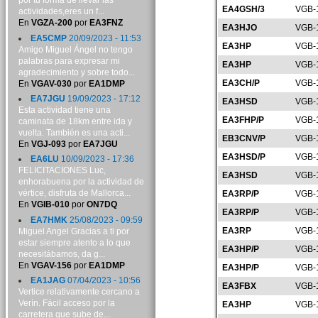
por tu forma de llevar las
EA4GSH/3
VGB-
actividades,eres un f...
En
VGZA-200
por
EA3FNZ
EA3HJO
VGB-
EA5CMP
20/09/2023 - 11:53
EA3HP
VGB-
Amigo Miguel Ángel no tengo
palabras para expresar mi
EA3HP
VGB-
agradecimiento y sobre todo...
EA3CH/P
VGB-
En
VGAV-030
por
EA1DMP
EA7JGU
19/09/2023 - 17:12
EA3HSD
VGB-
Esta actividad tiene una
EA3FHP/P
VGB-
caminata de 18km entre ida y
vuelta. También es una acti...
EB3CNV/P
VGB-
En
VGJ-093
por
EA7JGU
EA3HSD/P
VGB-
EA6LU
10/09/2023 - 17:36
FELICITACIONES Luc,
EA3HSD
VGB-
enhorabuena por la actividad de
vértice, disfruta de Mallorca...
EA3RP/P
VGB-
En
VGIB-010
por
ON7DQ
EA3RP/P
VGB-
EA7HMK
25/08/2023 - 09:59
EA3RP
VGB-
Miguel Angel Gracias a ti por
estar siempre atento a lo que
EA3HP/P
VGB-
necesitábamos, da g...
En
VGAV-156
por
EA1DMP
EA3HP/P
VGB-
EA1JAG
07/04/2023 - 10:56
EA3FBX
VGB-
Vertice relativamente cercano a
Verín. Fácil acceso por la
EA3HP
VGB-
carretera que sube de...