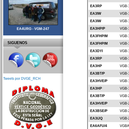
EA3RP
VGB-
EA3IW
VGB-
EA3IW
VGB-
EA3HP/P
VGB-
EA4URG - VGM-247
EA3FHP/M
VGB-
SIGUENOS
EA3FHP/M
VGB-
EA3DYI
VGB-
EA3RP
VGB-
EA3HP
VGB-
EA3BT/P
VGB-
Tweets por DVGE_RCH
EA3HVE/P
VGB-
EA3HP
VGB-
EA3BT/P
VGB-
EA3HVE/P
VGB-
EA3BSE/P
VGB-
EA3IJQ
VGB-
EA6AFU/4
VGBA