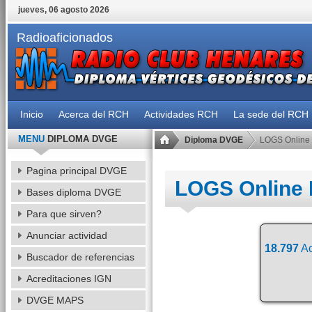
jueves, 06 agosto 2026
Radioaficionados
Inicio
Acerca del RCH
Actividades RCH
La sede del RCH
MENU
DIPLOMA DVGE
Diploma DVGE
LOGS Online
Pagina principal DVGE
LOGS Online
Bases diploma DVGE
Para que sirven?
Anunciar actividad
18.797
Ac
Buscador de referencias
Acreditaciones IGN
DVGE MAPS