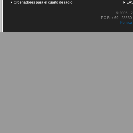
Ordenadores para el cuarto de radio
EA5
© 2006 - 
P.O.Box 69 - 28830
Política