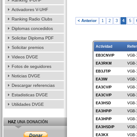
Ranking V-UHF
Activadores V-UHF
Ranking Radio Clubs
< Anterior
1
2
3
4
5
Diplomas concedidos
Solicitar Diploma PDF
Actividad
Refer
Solicitar premios
EB3CNV/P
VGB-
Videos DVGE
EA3RKM
VGB-
Fotos de seguidores
EB3JT/P
VGB-
Noticias DVGE
EA3IW
VGB-
Descargar referencias
EA3CV/P
VGB-
Estadisticas DVGE
EA3CV/P
VGB-
EA3HSD
VGB-
Utilidades DVGE
EA3HP/P
VGB-
EA3HP/P
VGB-
HAZ
UNA DONACIÓN
EA3HSD/P
VGB-
EA3KX
VGB-