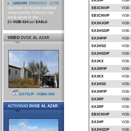
EA3HP
VGB-
LW8DMK
29/06/2022 - 22:58
Que lindo ver tu gran actividad
EB3CNV/P
VGB-
amigo querido !!! Abrazo muy
EB3CNV/P
VGB-
fuerte desde el otro...
En
VGIB-024
por
EA6LU
EA3HJO/P
VGB-
EA3HSD/P
VGB-
VIDEO
DVGE AL AZAR
EA3HP/P
VGB-
EA3HSD
VGB-
EA3HSD/P
VGB-
EA3KX
VGB-
EA3RP/P
VGB-
EA3KX
VGB-
EA3HSD
VGB-
EA3HP/P
VGB-
EA7VL/P - VGMA-004
EA3RP
VGB-
ACTIVIDAD
DVGE AL AZAR
EA3RP
VGB-
EB3CNV/P
VGB-
EA3HP
VGB-
EA3HSD/P
VGB-