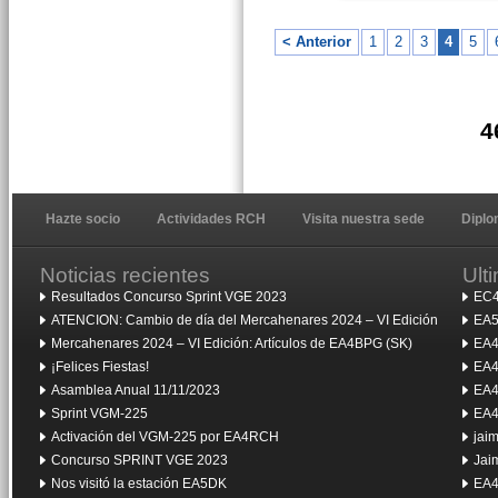
< Anterior
1
2
3
4
5
4
Hazte socio
Actividades RCH
Visita nuestra sede
Dipl
Noticias recientes
Ult
Resultados Concurso Sprint VGE 2023
EC4
ATENCION: Cambio de día del Mercahenares 2024 – VI Edición
EA5
Mercahenares 2024 – VI Edición: Artículos de EA4BPG (SK)
EA4
¡Felices Fiestas!
EA4
Asamblea Anual 11/11/2023
EA4
Sprint VGM-225
EA4
Activación del VGM-225 por EA4RCH
jai
Concurso SPRINT VGE 2023
Jai
Nos visitó la estación EA5DK
EA4