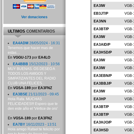
EA3IW
VGB-
EB3JT/P
VGB-
Ver donaciones
EA3NN
VGB-
EA3BT/P
VGB-
ULTIMOS
COMENTARIOS
EA3IW
VGB-
EA4ADM
28/05/2024 - 16:31
EA3AID/P
VGB-
Tenemos que hacer mas de
EA3HSD/P
VGB-
estas....
En
VGGU-173
por
EA4LO
EA3IW
VGB-
EA4BBB
15/12/2023 - 10:56
EA3IW
VGB-
MUY BUENAS. OS DESEO A
TODOS LOS AMIGOS Y
EA3EBN/P
VGB-
SIMPATIZANTES DEL RADIO
CLUB UNA FELICES...
EA3BBJ/P
VGB-
En
VGSA-189
por
EA3FNZ
EA3IW
VGB-
EA3BSE
21/11/2023 - 09:45
Hola Rafa. MUCHAS
EA3HP
VGB-
FELICIDADES!!! Espero que te
EA3BT/P
VGB-
den este año el 'Vértice de oro'
...
EA3BT/P
VGB-
En
VGSA-189
por
EA3FNZ
EA3HJO/P
VGB-
EA7BY
16/11/2023 - 13:51
Hola amigo Rafael:te felicito por
EA3HSD
VGB-