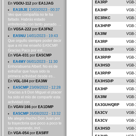
EA3RP
VGB-
En
VGOU-112
por
EA1JAG
EA1BJE
13/03/2023 - 00:37
EA3HP
VGB-
Veo que compañía no te ha
EC3RKC
VGB-
faltado. Habrás estado
entretenido con tanto ganado. ...
EA3HP/P
VGB-
En
VGSA-222
por
EA3FNZ
EA3IW
VGB-
EA5NU
14/01/2023 - 19:43
Que orgullo siempre poder decir
EA3RP
VGB-
que a mí me enseñó EA5CMP.
EA3EBN/P
VGB-
Gracias Paco por est...
En
VGA-031
por
EA5CMP
EA3RP/P
VGB-
EA4MY
06/01/2023 - 11:30
EA3HSD
VGB-
Enhorabuena Albert. No es de
extrañar que haya sido la
EA3RP/P
VGB-
primera actividad desde es...
En
VGL-104
por
EA3IW
EA3HSD/P
VGB-
EA5CMP
23/09/2022 - 12:28
EA3HP
VGB-
Gracias a ti Don Miguel el placer
EA3IW
VGB-
ha sido el mío de compartir esta
actividad con ...
EA3GUH/QRP
VGB-
En
VGAV-166
por
EA1DMP
EA3CV
VGB-
EA5CMP
26/08/2022 - 13:32
Me alegro mucho Don Juan por
EA3CV
VGB-
tu trayectoria que poco a poco te
vas superando, incl...
EA3HSD
VGB-
En
VGA-054
por
EA5IFF