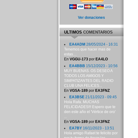
Ver donaciones
ULTIMOS
COMENTARIOS
EA4ADM
28/05/2024 - 16:31
Tenemos que hacer mas de
estas....
En
VGGU-173
por
EA4LO
EA4BBB
15/12/2023 - 10:56
MUY BUENAS. OS DESEO A
TODOS LOS AMIGOS Y
SIMPATIZANTES DEL RADIO
CLUB UNA FELICES...
En
VGSA-189
por
EA3FNZ
EA3BSE
21/11/2023 - 09:45
Hola Rafa. MUCHAS
FELICIDADES!!! Espero que te
den este año el 'Vértice de oro'
...
En
VGSA-189
por
EA3FNZ
EA7BY
16/11/2023 - 13:51
Hola amigo Rafael:te felicito por