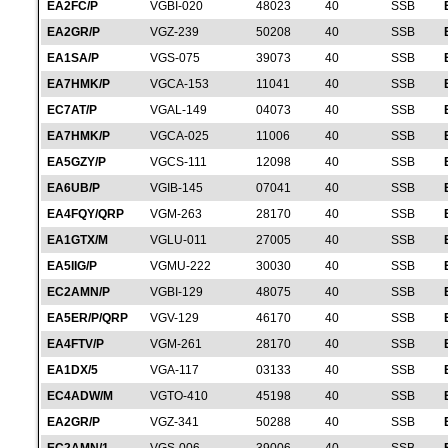
EA2FC/P
VGBI-020
48023
40
SSB
EA2GR/P
VGZ-239
50208
40
SSB
EA1SA/P
VGS-075
39073
40
SSB
EA7HMK/P
VGCA-153
11041
40
SSB
EC7AT/P
VGAL-149
04073
40
SSB
EA7HMK/P
VGCA-025
11006
40
SSB
EA5GZY/P
VGCS-111
12098
40
SSB
EA6UB/P
VGIB-145
07041
40
SSB
EA4FQY/QRP
VGM-263
28170
40
SSB
EA1GTX/M
VGLU-011
27005
40
SSB
EA5IIG/P
VGMU-222
30030
40
SSB
EC2AMN/P
VGBI-129
48075
40
SSB
EA5ER/P/QRP
VGV-129
46170
40
SSB
EA4FTV/P
VGM-261
28170
40
SSB
EA1DX/5
VGA-117
03133
40
SSB
EC4ADW/M
VGTO-410
45198
40
SSB
EA2GR/P
VGZ-341
50288
40
SSB