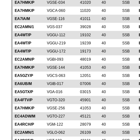
EA7HMK/P
VGSE-034
41020
40
SSB
EA7HMK/P
VGCA-060
11020
40
SSB
EA7IA/M
VGSE-116
41011
40
SSB
EC2AMN/1
VGS-037
39028
40
SSB
EA4WT/P
VGGU-112
19102
40
SSB
EA4WT/P
VGGU-219
19239
40
SSB
EA4WT/P
VGGU-172
19173
40
SSB
EC2AMN/P
VGBI-093
48019
40
SSB
EA7HMK/P
VGSE-144
41053
40
SSB
EA5GZY/P
VGCS-063
12051
40
SSB
EA6UB/M
VGIB-017
07006
40
SSB
EA5GTX/P
VGA-016
03015
40
SSB
EA4FTV/P
VGTO-320
45901
40
SSB
EA7HMK/P
VGSE-256
41053
40
SSB
EC4ADW/M
VGTO-227
45121
40
SSB
EA4RCH/P
VGM-122
28079
40
SSB
EC2AMN/1
VGLO-062
26109
40
SSB