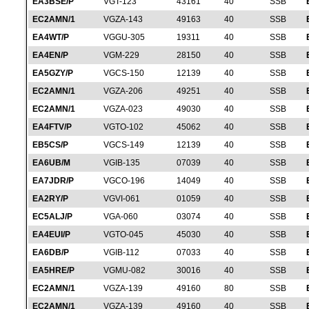
EA3BSE/P
VGT-123
43161
40
SSB
EC2AMN/1
VGZA-143
49163
40
SSB
EA4WT/P
VGGU-305
19311
40
SSB
EA4EN/P
VGM-229
28150
40
SSB
EA5GZY/P
VGCS-150
12139
40
SSB
EC2AMN/1
VGZA-206
49251
40
SSB
EC2AMN/1
VGZA-023
49030
40
SSB
EA4FTV/P
VGTO-102
45062
40
SSB
EB5CS/P
VGCS-149
12139
40
SSB
EA6UB/M
VGIB-135
07039
40
SSB
EA7JDR/P
VGCO-196
14049
40
SSB
EA2RY/P
VGVI-061
01059
40
SSB
EC5ALJ/P
VGA-060
03074
40
SSB
EA4EUI/P
VGTO-045
45030
40
SSB
EA6DB/P
VGIB-112
07033
40
SSB
EA5HRE/P
VGMU-082
30016
40
SSB
EC2AMN/1
VGZA-139
49160
80
SSB
EC2AMN/1
VGZA-139
49160
40
SSB