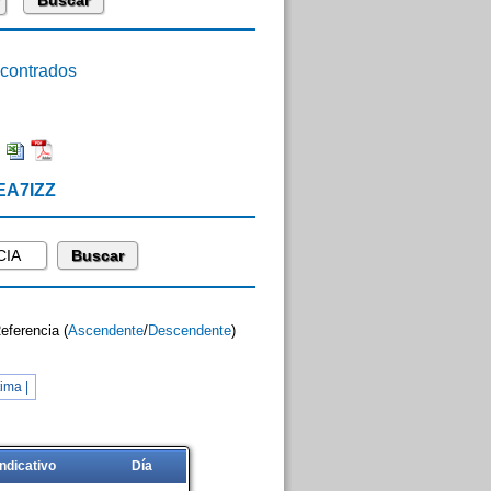
ontrados
:
EA7IZZ
Referencia (
Ascendente
/
Descendente
)
ima |
Indicativo
Día