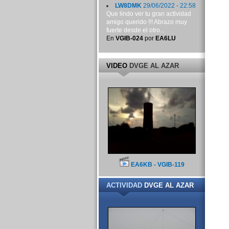
LW8DMK
29/06/2022 - 22:58
Que lindo ver tu gran actividad
amigo querido !!! Abrazo muy
fuerte desde el otro...
En
VGIB-024
por
EA6LU
VIDEO
DVGE AL AZAR
EA6KB - VGIB-119
ACTIVIDAD
DVGE AL AZAR