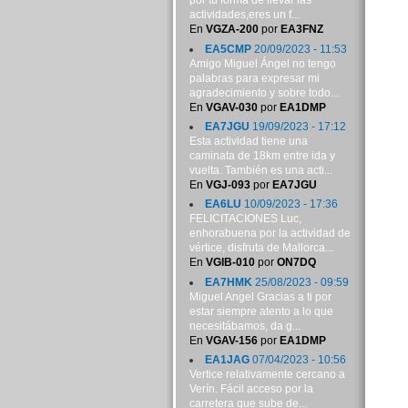
por tu forma de llevar las
actividades,eres un f...
En
VGZA-200
por
EA3FNZ
EA5CMP
20/09/2023 - 11:53
Amigo Miguel Ángel no tengo
palabras para expresar mi
agradecimiento y sobre todo...
En
VGAV-030
por
EA1DMP
EA7JGU
19/09/2023 - 17:12
Esta actividad tiene una
caminata de 18km entre ida y
vuelta. También es una acti...
En
VGJ-093
por
EA7JGU
EA6LU
10/09/2023 - 17:36
FELICITACIONES Luc,
enhorabuena por la actividad de
vértice, disfruta de Mallorca...
En
VGIB-010
por
ON7DQ
EA7HMK
25/08/2023 - 09:59
Miguel Angel Gracias a ti por
estar siempre atento a lo que
necesitábamos, da g...
En
VGAV-156
por
EA1DMP
EA1JAG
07/04/2023 - 10:56
Vertice relativamente cercano a
Verín. Fácil acceso por la
carretera que sube de...