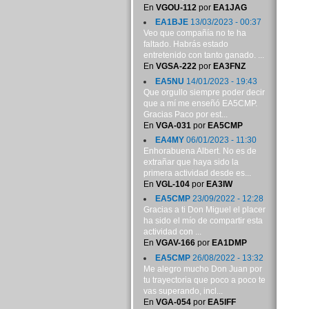
En
VGOU-112
por
EA1JAG
EA1BJE
13/03/2023 - 00:37
Veo que compañía no te ha
faltado. Habrás estado
entretenido con tanto ganado. ...
En
VGSA-222
por
EA3FNZ
EA5NU
14/01/2023 - 19:43
Que orgullo siempre poder decir
que a mí me enseñó EA5CMP.
Gracias Paco por est...
En
VGA-031
por
EA5CMP
EA4MY
06/01/2023 - 11:30
Enhorabuena Albert. No es de
extrañar que haya sido la
primera actividad desde es...
En
VGL-104
por
EA3IW
EA5CMP
23/09/2022 - 12:28
Gracias a ti Don Miguel el placer
ha sido el mío de compartir esta
actividad con ...
En
VGAV-166
por
EA1DMP
EA5CMP
26/08/2022 - 13:32
Me alegro mucho Don Juan por
tu trayectoria que poco a poco te
vas superando, incl...
En
VGA-054
por
EA5IFF