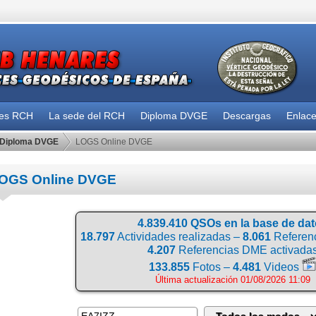
des RCH
La sede del RCH
Diploma DVGE
Descargas
Enlac
Diploma DVGE
LOGS Online DVGE
OGS Online DVGE
4.839.410 QSOs en la base de da
18.797
Actividades realizadas –
8.061
Referenc
4.207
Referencias DME activada
133.855
Fotos –
4.481
Videos
Última actualización 01/08/2026 11:09