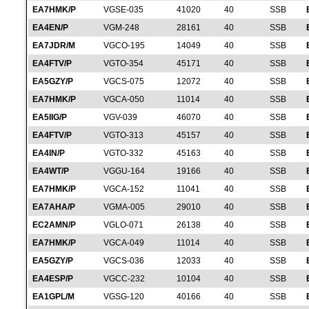
EA7HMK/P
VGSE-035
41020
40
SSB
EA4EN/P
VGM-248
28161
40
SSB
EA7JDR/M
VGCO-195
14049
40
SSB
EA4FTV/P
VGTO-354
45171
40
SSB
EA5GZY/P
VGCS-075
12072
40
SSB
EA7HMK/P
VGCA-050
11014
40
SSB
EA5IIG/P
VGV-039
46070
40
SSB
EA4FTV/P
VGTO-313
45157
40
SSB
EA4IN/P
VGTO-332
45163
40
SSB
EA4WT/P
VGGU-164
19166
40
SSB
EA7HMK/P
VGCA-152
11041
40
SSB
EA7AHA/P
VGMA-005
29010
40
SSB
EC2AMN/P
VGLO-071
26138
40
SSB
EA7HMK/P
VGCA-049
11014
40
SSB
EA5GZY/P
VGCS-036
12033
40
SSB
EA4ESP/P
VGCC-232
10104
40
SSB
EA1GPL/M
VGSG-120
40166
40
SSB