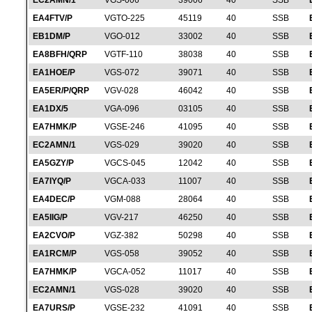
EC2AMN/1
VGS-006
39006
40
SSB
EA4FTV/P
VGTO-225
45119
40
SSB
EB1DM/P
VGO-012
33002
40
SSB
EA8BFH/QRP
VGTF-110
38038
40
SSB
EA1HOE/P
VGS-072
39071
40
SSB
EA5ER/P/QRP
VGV-028
46042
40
SSB
EA1DX/5
VGA-096
03105
40
SSB
EA7HMK/P
VGSE-246
41095
40
SSB
EC2AMN/1
VGS-029
39020
40
SSB
EA5GZY/P
VGCS-045
12042
40
SSB
EA7IYQ/P
VGCA-033
11007
40
SSB
EA4DEC/P
VGM-088
28064
40
SSB
EA5IIG/P
VGV-217
46250
40
SSB
EA2CVO/P
VGZ-382
50298
40
SSB
EA1RCM/P
VGS-058
39052
40
SSB
EA7HMK/P
VGCA-052
11017
40
SSB
EC2AMN/1
VGS-028
39020
40
SSB
EA7URS/P
VGSE-232
41091
40
SSB