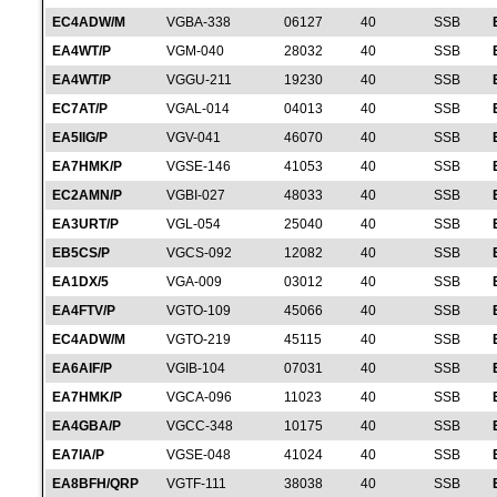
EC4ADW/M
VGBA-338
06127
40
SSB
EA4WT/P
VGM-040
28032
40
SSB
EA4WT/P
VGGU-211
19230
40
SSB
EC7AT/P
VGAL-014
04013
40
SSB
EA5IIG/P
VGV-041
46070
40
SSB
EA7HMK/P
VGSE-146
41053
40
SSB
EC2AMN/P
VGBI-027
48033
40
SSB
EA3URT/P
VGL-054
25040
40
SSB
EB5CS/P
VGCS-092
12082
40
SSB
EA1DX/5
VGA-009
03012
40
SSB
EA4FTV/P
VGTO-109
45066
40
SSB
EC4ADW/M
VGTO-219
45115
40
SSB
EA6AIF/P
VGIB-104
07031
40
SSB
EA7HMK/P
VGCA-096
11023
40
SSB
EA4GBA/P
VGCC-348
10175
40
SSB
EA7IA/P
VGSE-048
41024
40
SSB
EA8BFH/QRP
VGTF-111
38038
40
SSB