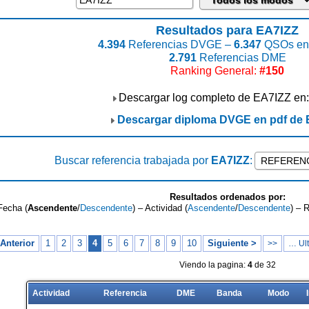
Resultados para EA7IZZ
4.394
Referencias DVGE –
6.347
QSOs enc
2.791
Referencias DME
Ranking General:
#150
Descargar log completo de EA7IZZ en
Descargar diploma DVGE en pdf de 
Buscar referencia trabajada por
EA7IZZ
:
Resultados ordenados por:
Fecha (
Ascendente
/
Descendente
) – Actividad (
Ascendente
/
Descendente
) – 
Anterior
1
2
3
4
5
6
7
8
9
10
Siguiente >
>>
… Ult
Viendo la pagina:
4
de 32
Actividad
Referencia
DME
Banda
Modo