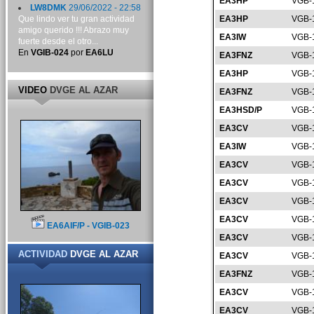
EA3HP
VGB-
LW8DMK
29/06/2022 - 22:58
Que lindo ver tu gran actividad
EA3HP
VGB-
amigo querido !!! Abrazo muy
EA3IW
VGB-
fuerte desde el otro...
En
VGIB-024
por
EA6LU
EA3FNZ
VGB-
EA3HP
VGB-
VIDEO
DVGE AL AZAR
EA3FNZ
VGB-
EA3HSD/P
VGB-
EA3CV
VGB-
EA3IW
VGB-
EA3CV
VGB-
EA3CV
VGB-
EA3CV
VGB-
EA3CV
VGB-
EA6AIF/P - VGIB-023
EA3CV
VGB-
ACTIVIDAD
DVGE AL AZAR
EA3CV
VGB-
EA3FNZ
VGB-
EA3CV
VGB-
EA3CV
VGB-