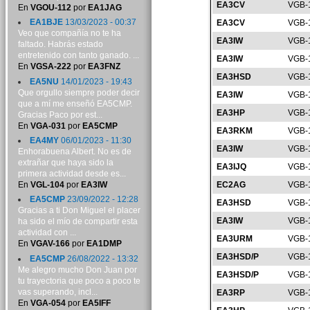
EA3CV
VGB-
En
VGOU-112
por
EA1JAG
EA1BJE
13/03/2023 - 00:37
EA3CV
VGB-
Veo que compañía no te ha
EA3IW
VGB-
faltado. Habrás estado
entretenido con tanto ganado. ...
EA3IW
VGB-
En
VGSA-222
por
EA3FNZ
EA3HSD
VGB-
EA5NU
14/01/2023 - 19:43
Que orgullo siempre poder decir
EA3IW
VGB-
que a mí me enseñó EA5CMP.
EA3HP
VGB-
Gracias Paco por est...
En
VGA-031
por
EA5CMP
EA3RKM
VGB-
EA4MY
06/01/2023 - 11:30
EA3IW
VGB-
Enhorabuena Albert. No es de
extrañar que haya sido la
EA3IJQ
VGB-
primera actividad desde es...
En
VGL-104
por
EA3IW
EC2AG
VGB-
EA5CMP
23/09/2022 - 12:28
EA3HSD
VGB-
Gracias a ti Don Miguel el placer
EA3IW
VGB-
ha sido el mío de compartir esta
actividad con ...
EA3URM
VGB-
En
VGAV-166
por
EA1DMP
EA3HSD/P
VGB-
EA5CMP
26/08/2022 - 13:32
Me alegro mucho Don Juan por
EA3HSD/P
VGB-
tu trayectoria que poco a poco te
vas superando, incl...
EA3RP
VGB-
En
VGA-054
por
EA5IFF