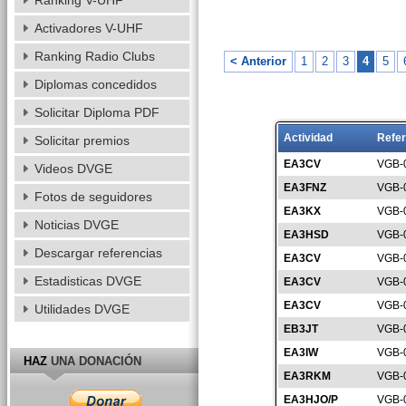
Ranking V-UHF
Activadores V-UHF
Ranking Radio Clubs
< Anterior
1
2
3
4
5
Diplomas concedidos
Solicitar Diploma PDF
Actividad
Refer
Solicitar premios
EA3CV
VGB-
Videos DVGE
EA3FNZ
VGB-
Fotos de seguidores
EA3KX
VGB-
Noticias DVGE
EA3HSD
VGB-
Descargar referencias
EA3CV
VGB-
Estadisticas DVGE
EA3CV
VGB-
EA3CV
VGB-
Utilidades DVGE
EB3JT
VGB-
EA3IW
VGB-
HAZ
UNA DONACIÓN
EA3RKM
VGB-
EA3HJO/P
VGB-