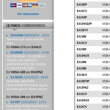
EA3RP
VGB-
EA3CV
VGB-
Ver donaciones
EA3HP
VGB-
EA3HSD/P
VGB-
ULTIMOS
COMENTARIOS
EA3DYI
VGB-
EA4ADM
28/05/2024 - 16:31
EA3IW
VGB-
Tenemos que hacer mas de
EA3CV
VGB-
estas....
En
VGGU-173
por
EA4LO
EA3IW
VGB-
EA4BBB
15/12/2023 - 10:56
EA3HUX
VGB-
MUY BUENAS. OS DESEO A
TODOS LOS AMIGOS Y
EA3IW
VGB-
SIMPATIZANTES DEL RADIO
CLUB UNA FELICES...
EA3IW
VGB-
En
VGSA-189
por
EA3FNZ
EA3KX
VGB-
EA3BSE
21/11/2023 - 09:45
Hola Rafa. MUCHAS
EA3BT/P
VGB-
FELICIDADES!!! Espero que te
EA3FNZ
VGB-
den este año el 'Vértice de oro'
...
EA3CV
VGB-
En
VGSA-189
por
EA3FNZ
EA3HUX
VGB-
EA7BY
16/11/2023 - 13:51
Hola amigo Rafael:te felicito por
EA3CV
VGB-