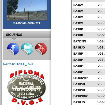
EA3CV
VGB-
EA3CV
VGB-
EA3CV
VGB-
EA3CV
VGB-
EA4MY/P - VGM-271
EA3HP
VGB-
SIGUENOS
EA3HP
VGB-
EA7ICN/3
VGB-
EA3HJO
VGB-
EA3RP
VGB-
EA3RP
VGB-
Tweets por DVGE_RCH
EA3RP
VGB-
EA3RP
VGB-
EB3CNV/P
VGB-
EA3HSD
VGB-
EA3HSD
VGB-
EA3HSD/P
VGB-
EA3HJO
VGB-