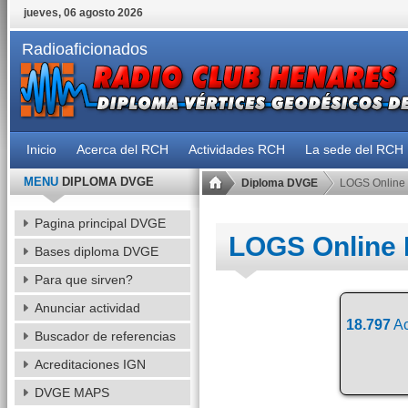
jueves, 06 agosto 2026
Radioaficionados
Inicio
Acerca del RCH
Actividades RCH
La sede del RCH
MENU
DIPLOMA DVGE
Diploma DVGE
LOGS Online
Pagina principal DVGE
LOGS Online
Bases diploma DVGE
Para que sirven?
Anunciar actividad
18.797
Ac
Buscador de referencias
Acreditaciones IGN
DVGE MAPS