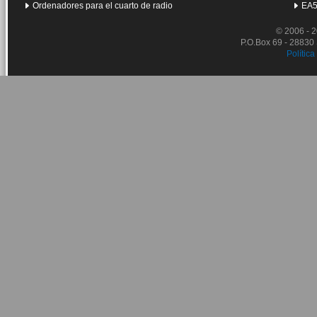
Ordenadores para el cuarto de radio
EA5
© 2006 - 
P.O.Box 69 - 28830
Política