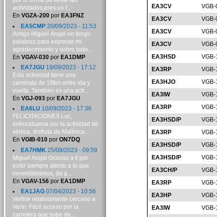
por tu forma de llevar las
EA3CV
VGB-
actividades,eres un f...
En
VGZA-200
por
EA3FNZ
EA3CV
VGB-
EA5CMP
20/09/2023 - 11:53
EA3CV
VGB-
Amigo Miguel Ángel no tengo
palabras para expresar mi
EA3CV
VGB-
agradecimiento y sobre todo...
EA3HSD
VGB-
En
VGAV-030
por
EA1DMP
EA7JGU
19/09/2023 - 17:12
EA3RP
VGB-
Esta actividad tiene una
EA3HJO
VGB-
caminata de 18km entre ida y
vuelta. También es una acti...
EA3IW
VGB-
En
VGJ-093
por
EA7JGU
EA3RP
VGB-
EA6LU
10/09/2023 - 17:36
FELICITACIONES Luc,
EA3HSD/P
VGB-
enhorabuena por la actividad de
vértice, disfruta de Mallorca...
EA3RP
VGB-
En
VGIB-010
por
ON7DQ
EA3HSD/P
VGB-
EA7HMK
25/08/2023 - 09:59
EA3HSD/P
VGB-
Miguel Angel Gracias a ti por
estar siempre atento a lo que
EA3CH/P
VGB-
necesitábamos, da g...
En
VGAV-156
por
EA1DMP
EA3RP
VGB-
EA1JAG
07/04/2023 - 10:56
EA3HP
VGB-
Vertice relativamente cercano a
Verín. Fácil acceso por la
EA3IW
VGB-
carretera que sube de...