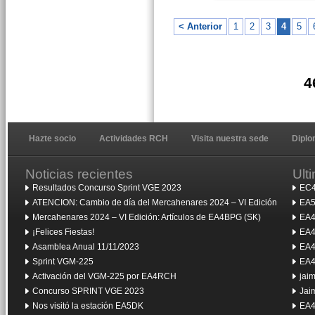
< Anterior
1
2
3
4
5
4
Hazte socio
Actividades RCH
Visita nuestra sede
Dipl
Noticias recientes
Ult
Resultados Concurso Sprint VGE 2023
EC4
ATENCION: Cambio de día del Mercahenares 2024 – VI Edición
EA5
Mercahenares 2024 – VI Edición: Artículos de EA4BPG (SK)
EA4
¡Felices Fiestas!
EA4
Asamblea Anual 11/11/2023
EA4
Sprint VGM-225
EA4
Activación del VGM-225 por EA4RCH
jai
Concurso SPRINT VGE 2023
Jai
Nos visitó la estación EA5DK
EA4