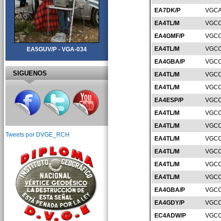
EA7DK/P
VGCA
EA4TL/M
VGCC
EA4GMF/P
VGCC
EA4TL/M
VGCC
EA5GUV/P - VGA-034
EA4GBA/P
VGCC
SIGUENOS
EA4TL/M
VGCC
EA4TL/M
VGCC
EA4ESP/P
VGCC
EA4TL/M
VGCC
EA4TL/M
VGCC
Tweets por DVGE_RCH
EA4TL/M
VGCC
EA4TL/M
VGCC
EA4TL/M
VGCC
EA4TL/M
VGCC
EA4GBA/P
VGCC
EA4GDY/P
VGCC
EC4ADW/P
VGCC