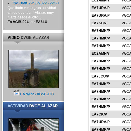
EC2AMN/7
VGCA
LW8DMK
29/06/2022 - 22:58
Que lindo ver tu gran actividad
EA7URA/P
VGCA
amigo querido !!! Abrazo muy
EA7URA/P
VGCA
fuerte desde el otro...
En
VGIB-024
por
EA6LU
EA7KCN
VGCA
EA7HMK/P
VGCA
VIDEO
DVGE AL AZAR
EA7HMK/P
VGCA
EA7HMK/P
VGCA
EC2AMN/7
VGCA
EA7HMK/P
VGCA
EA7HMK/P
VGCA
EA7JCU/P
VGCA
EA7HMK/P
VGCA
EA7HMK/P
VGCA
EA7IA/P - VGSE-103
EA7HMK/P
VGCA
ACTIVIDAD
DVGE AL AZAR
EA7HMK/P
VGCA
EA7CK/P
VGCA
EA7URA/P
VGCA
EA7HMK/P
VGCA