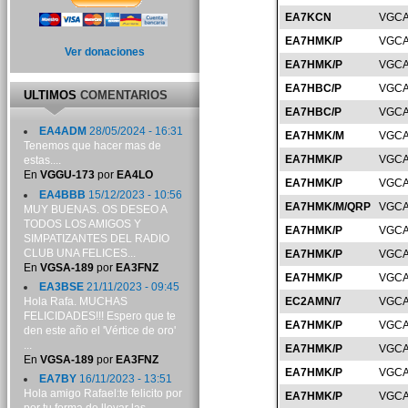
EA7KCN
VGCA
EA7HMK/P
VGCA
Ver donaciones
EA7HMK/P
VGCA
EA7HBC/P
VGCA
ULTIMOS
COMENTARIOS
EA7HBC/P
VGCA
EA4ADM
28/05/2024 - 16:31
EA7HMK/M
VGCA
Tenemos que hacer mas de
EA7HMK/P
VGCA
estas....
En
VGGU-173
por
EA4LO
EA7HMK/P
VGCA
EA4BBB
15/12/2023 - 10:56
EA7HMK/M/QRP
VGCA
MUY BUENAS. OS DESEO A
TODOS LOS AMIGOS Y
EA7HMK/P
VGCA
SIMPATIZANTES DEL RADIO
CLUB UNA FELICES...
EA7HMK/P
VGCA
En
VGSA-189
por
EA3FNZ
EA7HMK/P
VGCA
EA3BSE
21/11/2023 - 09:45
Hola Rafa. MUCHAS
EC2AMN/7
VGCA
FELICIDADES!!! Espero que te
EA7HMK/P
VGCA
den este año el 'Vértice de oro'
...
EA7HMK/P
VGCA
En
VGSA-189
por
EA3FNZ
EA7HMK/P
VGCA
EA7BY
16/11/2023 - 13:51
Hola amigo Rafael:te felicito por
EA7HMK/P
VGCA