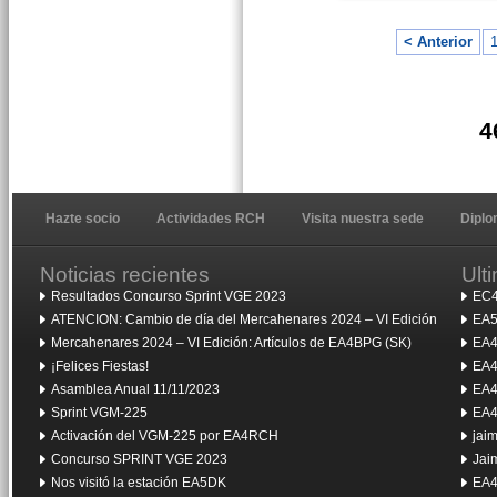
< Anterior
4
Hazte socio
Actividades RCH
Visita nuestra sede
Dipl
Noticias recientes
Ult
Resultados Concurso Sprint VGE 2023
EC4
ATENCION: Cambio de día del Mercahenares 2024 – VI Edición
EA5
Mercahenares 2024 – VI Edición: Artículos de EA4BPG (SK)
EA4
¡Felices Fiestas!
EA4
Asamblea Anual 11/11/2023
EA4
Sprint VGM-225
EA4
Activación del VGM-225 por EA4RCH
jai
Concurso SPRINT VGE 2023
Jai
Nos visitó la estación EA5DK
EA4