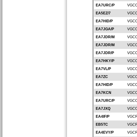
EA7URC/P
VGCO
EA5EZ/7
VGCO
EA7HID/P
VGCO
EA7JGA/P
VGCO
EA7JDR/M
VGCO
EA7JDR/M
VGCO
EA7JDR/P
VGCO
EA7HKY/P
VGCO
EA7VL/P
VGCO
EA7ZC
VGCO
EA7HID/P
VGCO
EA7KCN
VGCO
EA7URC/P
VGCO
EA7JXQ
VGCO
EA4IF/P
VGCR
EB5TC
VGCR
EA4EVY/P
VGCR