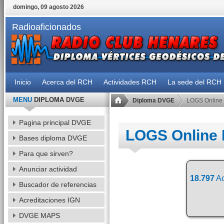
domingo, 09 agosto 2026
Radioaficionados
Inicio
Acerca del RCH
Actividades RCH
La sede del RCH
MENU
DIPLOMA DVGE
Diploma DVGE
LOGS Online
Pagina principal DVGE
LOGS Online
Bases diploma DVGE
Para que sirven?
Anunciar actividad
18.797
Ac
Buscador de referencias
Acreditaciones IGN
DVGE MAPS