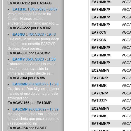
EA7HMK/M
VGCA
En
VGOU-112
por
EA1JAG
EA1BJE
13/03/2023 - 00:37
EA7HMK/P
VGCA
Veo que compañía no te ha
EA7HMK/P
VGCA
faltado. Habrás estado
entretenido con tanto ganado. ...
EA7HMK/P
VGCA
En
VGSA-222
por
EA3FNZ
EA7KCN
VGCA
EA5NU
14/01/2023 - 19:43
Que orgullo siempre poder decir
EA7KCN
VGCA
que a mí me enseñó EA5CMP.
EA7HMK/P
VGCA
Gracias Paco por est...
En
VGA-031
por
EA5CMP
EA7HMK/M
VGCA
EA4MY
06/01/2023 - 11:30
EA7HMK/P
VGCA
Enhorabuena Albert. No es de
extrañar que haya sido la
EC2AMN/7
VGCA
primera actividad desde es...
En
VGL-104
por
EA3IW
EA7ICN/P
VGCA
EA5CMP
23/09/2022 - 12:28
EA7HMK
VGCA
Gracias a ti Don Miguel el placer
EA7ICN/P
VGCA
ha sido el mío de compartir esta
actividad con ...
EA7IZZ/P
VGCA
En
VGAV-166
por
EA1DMP
EC2AMN/7
VGCA
EA5CMP
26/08/2022 - 13:32
Me alegro mucho Don Juan por
EA7HMK
VGCA
tu trayectoria que poco a poco te
vas superando, incl...
EA7HMK/P
VGCA
En
VGA-054
por
EA5IFF