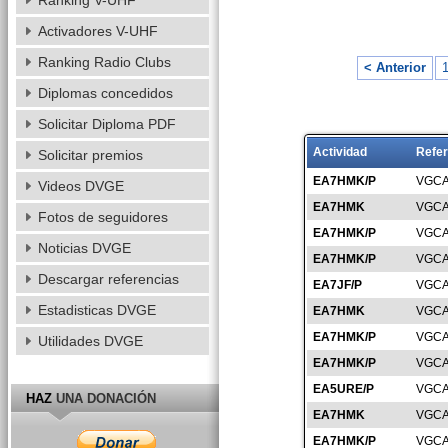
Ranking V-UHF
Activadores V-UHF
Ranking Radio Clubs
< Anterior
Diplomas concedidos
Solicitar Diploma PDF
Actividad
Refer
Solicitar premios
EA7HMK/P
VGCA
Videos DVGE
EA7HMK
VGCA
Fotos de seguidores
EA7HMK/P
VGCA
Noticias DVGE
EA7HMK/P
VGCA
Descargar referencias
EA7JF/P
VGCA
Estadisticas DVGE
EA7HMK
VGCA
EA7HMK/P
VGCA
Utilidades DVGE
EA7HMK/P
VGCA
EA5URE/P
VGCA
HAZ
UNA DONACIÓN
EA7HMK
VGCA
EA7HMK/P
VGCA