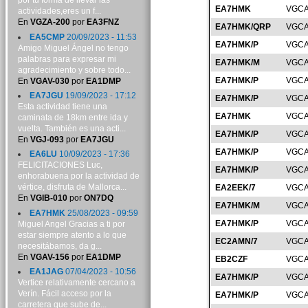
por tu forma de llevar las
EA7HMK
VGCA
actividades,eres un f...
En
VGZA-200
por
EA3FNZ
EA7HMK/QRP
VGCA
EA5CMP
20/09/2023 - 11:53
EA7HMK/P
VGCA
Amigo Miguel Ángel no tengo
palabras para expresar mi
EA7HMK/M
VGCA
agradecimiento y sobre todo...
EA7HMK/P
VGCA
En
VGAV-030
por
EA1DMP
EA7JGU
19/09/2023 - 17:12
EA7HMK/P
VGCA
Esta actividad tiene una
EA7HMK
VGCA
caminata de 18km entre ida y
vuelta. También es una acti...
EA7HMK/P
VGCA
En
VGJ-093
por
EA7JGU
EA7HMK/P
VGCA
EA6LU
10/09/2023 - 17:36
FELICITACIONES Luc,
EA7HMK/P
VGCA
enhorabuena por la actividad de
vértice, disfruta de Mallorca...
EA2EEK/7
VGCA
En
VGIB-010
por
ON7DQ
EA7HMK/M
VGCA
EA7HMK
25/08/2023 - 09:59
EA7HMK/P
VGCA
Miguel Angel Gracias a ti por
estar siempre atento a lo que
EC2AMN/7
VGCA
necesitábamos, da g...
En
VGAV-156
por
EA1DMP
EB2CZF
VGCA
EA1JAG
07/04/2023 - 10:56
EA7HMK/P
VGCA
Vertice relativamente cercano a
Verín. Fácil acceso por la
EA7HMK/P
VGCA
carretera que sube de...