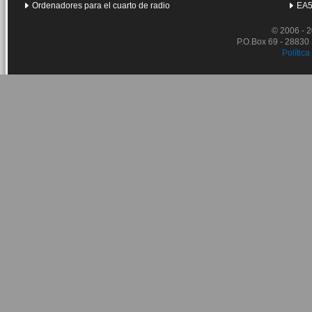
Ordenadores para el cuarto de radio
EA5
© 2006 - 
P.O.Box 69 - 28830
Política