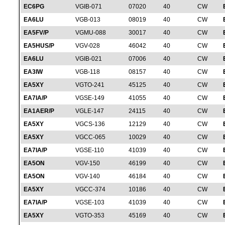
EC6PG
VGIB-071
07020
40
CW
EA6LU
VGB-013
08019
40
CW
EA5FV/P
VGMU-088
30017
40
CW
EA5HUS/P
VGV-028
46042
40
CW
EA6LU
VGIB-021
07006
40
CW
EA3IW
VGB-118
08157
40
CW
EA5XY
VGTO-241
45125
40
CW
EA7IA/P
VGSE-149
41055
40
CW
EA1AER/P
VGLE-147
24115
40
CW
EA5XY
VGCS-136
12129
40
CW
EA5XY
VGCC-065
10029
40
CW
EA7IA/P
VGSE-110
41039
40
CW
EA5ON
VGV-150
46199
40
CW
EA5ON
VGV-140
46184
40
CW
EA5XY
VGCC-374
10186
40
CW
EA7IA/P
VGSE-103
41039
40
CW
EA5XY
VGTO-353
45169
40
CW