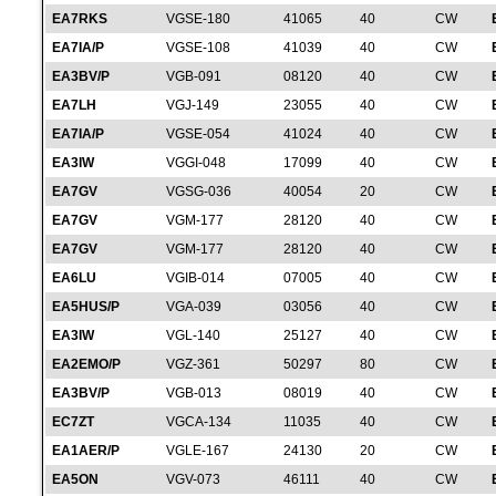
EA7RKS
VGSE-180
41065
40
CW
EA7IA/P
VGSE-108
41039
40
CW
EA3BV/P
VGB-091
08120
40
CW
EA7LH
VGJ-149
23055
40
CW
EA7IA/P
VGSE-054
41024
40
CW
EA3IW
VGGI-048
17099
40
CW
EA7GV
VGSG-036
40054
20
CW
EA7GV
VGM-177
28120
40
CW
EA7GV
VGM-177
28120
40
CW
EA6LU
VGIB-014
07005
40
CW
EA5HUS/P
VGA-039
03056
40
CW
EA3IW
VGL-140
25127
40
CW
EA2EMO/P
VGZ-361
50297
80
CW
EA3BV/P
VGB-013
08019
40
CW
EC7ZT
VGCA-134
11035
40
CW
EA1AER/P
VGLE-167
24130
20
CW
EA5ON
VGV-073
46111
40
CW