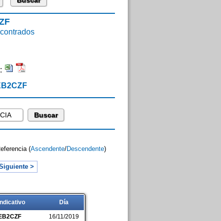
ZF
ontrados
:
 EB2CZF
Referencia (
Ascendente
/
Descendente
)
Siguiente >
Indicativo
Día
EB2CZF
16/11/2019