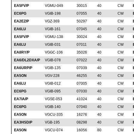
EA5FV/P
VGMU-049
30015
40
CW
EC6PG
VGIB-198
07055
40
CW
EA2EZ/P
VGZ-369
50297
40
CW
EA6LU
VGIB-161
07045
40
CW
EA5FV/P
VGMU-138
30024
40
CW
EA6LU
VGIB-031
07011
40
CW
EA8RY/P
VGGC-106
35026
40
CW
EA6/DL2DXA/P
VGIB-078
07022
40
CW
EA6URP/P
VGIB-135
07039
40
CW
EA5ON
VGV-228
46255
40
CW
EA6LU
VGIB-012
07005
40
CW
EC6PG
VGIB-095
07030
40
CW
EA7IA/P
VGSE-053
41024
40
CW
EC6PG
VGIB-140
07040
40
CW
EA5ON
VGCU-335
16276
40
CW
EA3HSD/P
VGB-195
08298
40
CW
EA5ON
VGCU-074
16056
80
CW