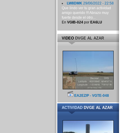
LW8DMK
29/06/2022 - 22:58
Que lindo ver tu gran actividad
amigo querido !!! Abrazo muy
fuerte desde el otro...
En
VGIB-024
por
EA6LU
VIDEO
DVGE AL AZAR
EA2EZ/P - VGTE-048
ACTIVIDAD
DVGE AL AZAR