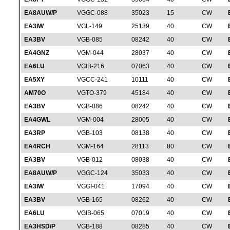
EA8AUW/P
VGGC-088
35023
15
CW
EA3IW
VGL-149
25139
40
CW
EA3BV
VGB-085
08242
40
CW
EA4GNZ
VGM-044
28037
40
CW
EA6LU
VGIB-216
07063
40
CW
EA5XY
VGCC-241
10111
40
CW
AM70O
VGTO-379
45184
40
CW
EA3BV
VGB-086
08242
40
CW
EA4GWL
VGM-004
28005
40
CW
EA3RP
VGB-103
08138
40
CW
EA4RCH
VGM-164
28113
80
CW
EA3BV
VGB-012
08038
40
CW
EA8AUW/P
VGGC-124
35033
40
CW
EA3IW
VGGI-041
17094
40
CW
EA3BV
VGB-165
08262
40
CW
EA6LU
VGIB-065
07019
40
CW
EA3HSD/P
VGB-188
08285
40
CW