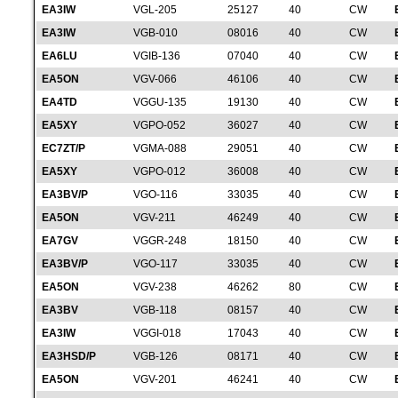
EA3IW
VGL-205
25127
40
CW
EA3IW
VGB-010
08016
40
CW
EA6LU
VGIB-136
07040
40
CW
EA5ON
VGV-066
46106
40
CW
EA4TD
VGGU-135
19130
40
CW
EA5XY
VGPO-052
36027
40
CW
EC7ZT/P
VGMA-088
29051
40
CW
EA5XY
VGPO-012
36008
40
CW
EA3BV/P
VGO-116
33035
40
CW
EA5ON
VGV-211
46249
40
CW
EA7GV
VGGR-248
18150
40
CW
EA3BV/P
VGO-117
33035
40
CW
EA5ON
VGV-238
46262
80
CW
EA3BV
VGB-118
08157
40
CW
EA3IW
VGGI-018
17043
40
CW
EA3HSD/P
VGB-126
08171
40
CW
EA5ON
VGV-201
46241
40
CW