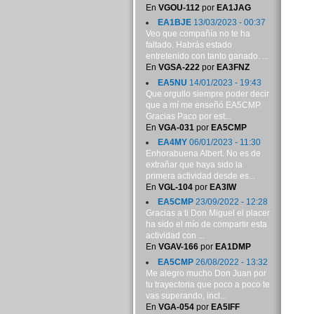
En
VGOU-112
por
EA1JAG
EA1BJE
13/03/2023 - 00:37
Veo que compañía no te ha
faltado. Habrás estado
entretenido con tanto ganado. ...
En
VGSA-222
por
EA3FNZ
EA5NU
14/01/2023 - 19:43
Que orgullo siempre poder decir
que a mí me enseñó EA5CMP.
Gracias Paco por est...
En
VGA-031
por
EA5CMP
EA4MY
06/01/2023 - 11:30
Enhorabuena Albert. No es de
extrañar que haya sido la
primera actividad desde es...
En
VGL-104
por
EA3IW
EA5CMP
23/09/2022 - 12:28
Gracias a ti Don Miguel el placer
ha sido el mío de compartir esta
actividad con ...
En
VGAV-166
por
EA1DMP
EA5CMP
26/08/2022 - 13:32
Me alegro mucho Don Juan por
tu trayectoria que poco a poco te
vas superando, incl...
En
VGA-054
por
EA5IFF