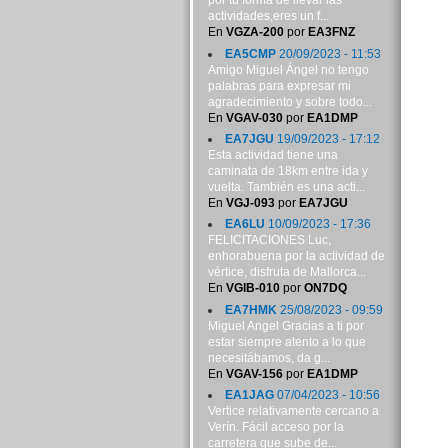
por tu forma de llevar las
actividades,eres un f...
En
VGZA-200
por
EA3FNZ
EA5CMP
20/09/2023 - 11:53
Amigo Miguel Ángel no tengo
palabras para expresar mi
agradecimiento y sobre todo...
En
VGAV-030
por
EA1DMP
EA7JGU
19/09/2023 - 17:12
Esta actividad tiene una
caminata de 18km entre ida y
vuelta. También es una acti...
En
VGJ-093
por
EA7JGU
EA6LU
10/09/2023 - 17:36
FELICITACIONES Luc,
enhorabuena por la actividad de
vértice, disfruta de Mallorca...
En
VGIB-010
por
ON7DQ
EA7HMK
25/08/2023 - 09:59
Miguel Angel Gracias a ti por
estar siempre atento a lo que
necesitábamos, da g...
En
VGAV-156
por
EA1DMP
EA1JAG
07/04/2023 - 10:56
Vertice relativamente cercano a
Verín. Fácil acceso por la
carretera que sube de...