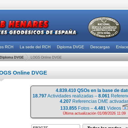
des RCH
La sede del RCH
Diploma DVGE
Descargas
Enlac
Diploma DVGE
LOGS Online DVGE
OGS Online DVGE
4.839.410 QSOs en la base de da
18.797
Actividades realizadas –
8.061
Referenc
4.207
Referencias DME activada
133.855
Fotos –
4.481
Videos
Última actualización 01/08/2026 11:09