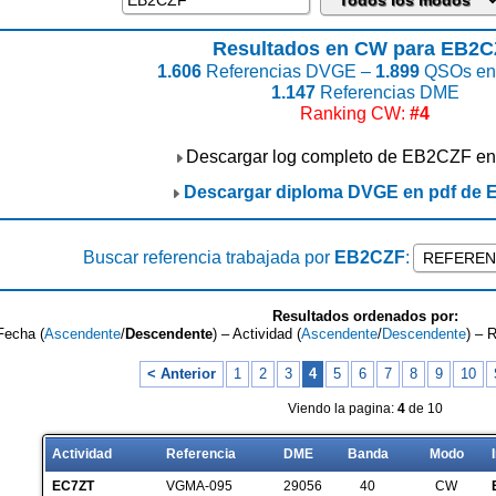
Resultados en CW para EB2C
1.606
Referencias DVGE –
1.899
QSOs enc
1.147
Referencias DME
Ranking CW:
#4
Descargar log completo de EB2CZF en
Descargar diploma DVGE en pdf de
Buscar referencia trabajada por
EB2CZF
:
Resultados ordenados por:
Fecha (
Ascendente
/
Descendente
) – Actividad (
Ascendente
/
Descendente
) – 
< Anterior
1
2
3
4
5
6
7
8
9
10
Viendo la pagina:
4
de 10
Actividad
Referencia
DME
Banda
Modo
EC7ZT
VGMA-095
29056
40
CW