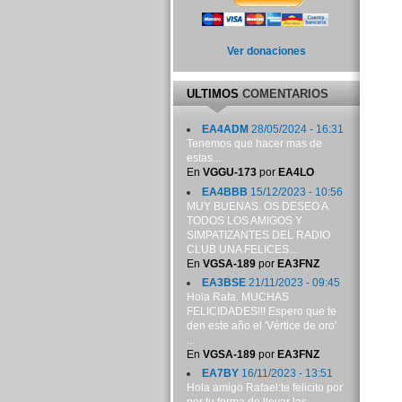
Ver donaciones
ULTIMOS
COMENTARIOS
EA4ADM
28/05/2024 - 16:31
Tenemos que hacer mas de
estas....
En
VGGU-173
por
EA4LO
EA4BBB
15/12/2023 - 10:56
MUY BUENAS. OS DESEO A
TODOS LOS AMIGOS Y
SIMPATIZANTES DEL RADIO
CLUB UNA FELICES...
En
VGSA-189
por
EA3FNZ
EA3BSE
21/11/2023 - 09:45
Hola Rafa. MUCHAS
FELICIDADES!!! Espero que te
den este año el 'Vértice de oro'
...
En
VGSA-189
por
EA3FNZ
EA7BY
16/11/2023 - 13:51
Hola amigo Rafael:te felicito por