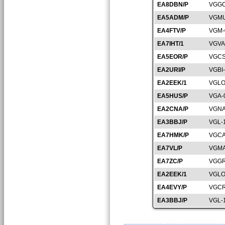
EA8DBN/P
VGGC
EA5ADM/P
VGMU
EA4FTV/P
VGM-
EA7IHT/1
VGVA
EA5EOR/P
VGCS
EA2URI/P
VGBI
EA2EEK/1
VGLO
EA5HUS/P
VGA-
EA2CNA/P
VGNA
EA3BBJ/P
VGL-
EA7HMK/P
VGCA
EA7VL/P
VGMA
EA7ZC/P
VGGR
EA2EEK/1
VGLO
EA4EVY/P
VGCR
EA3BBJ/P
VGL-