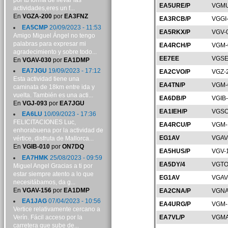
por tu forma de llevar las
EA5URE/P
VGMU
actividades,eres un f...
En
VGZA-200
por
EA3FNZ
EA3RCB/P
VGGI
EA5CMP
20/09/2023 - 11:53
EA5RKX/P
VGV-
Amigo Miguel Ángel no tengo
palabras para expresar mi
EA4RCH/P
VGM-
agradecimiento y sobre todo...
EE7EE
VGSE
En
VGAV-030
por
EA1DMP
EA7JGU
19/09/2023 - 17:12
EA2CVO/P
VGZ-
Esta actividad tiene una
EA4TN/P
VGM-
caminata de 18km entre ida y
vuelta. También es una acti...
EA6DB/P
VGIB
En
VGJ-093
por
EA7JGU
EA1IEH/P
VGSO
EA6LU
10/09/2023 - 17:36
FELICITACIONES Luc,
EA4RCU/P
VGM-
enhorabuena por la actividad de
EG1AV
VGAV
vértice, disfruta de Mallorca...
En
VGIB-010
por
ON7DQ
EA5HUS/P
VGV-
EA7HMK
25/08/2023 - 09:59
EA5DY/4
VGTO
Miguel Angel Gracias a ti por
estar siempre atento a lo que
EG1AV
VGAV
necesitábamos, da g...
En
VGAV-156
por
EA1DMP
EA2CNA/P
VGNA
EA1JAG
07/04/2023 - 10:56
EA4URG/P
VGM-
Vertice relativamente cercano a
Verín. Fácil acceso por la
EA7VL/P
VGMA
carretera que sube de...