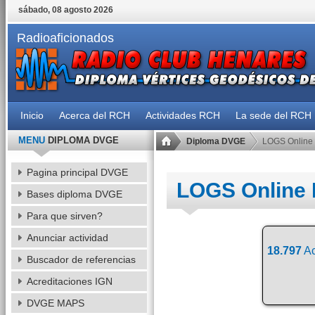
sábado, 08 agosto 2026
Radioaficionados
Inicio
Acerca del RCH
Actividades RCH
La sede del RCH
MENU
DIPLOMA DVGE
Diploma DVGE
LOGS Online
Pagina principal DVGE
LOGS Online
Bases diploma DVGE
Para que sirven?
Anunciar actividad
18.797
Ac
Buscador de referencias
Acreditaciones IGN
DVGE MAPS