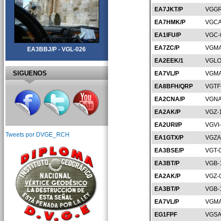
EA7JKT/P
VGGR
EA7HMK/P
VGCA
EA1IFU/P
VGC-
EA7ZC/P
VGMA
EA3BBJ/P - VGL-026
EA2EEK/1
VGLO
SIGUENOS
EA7VL/P
VGMA
EA8BFH/QRP
VGTF
EA2CNA/P
VGNA
EA2AK/P
VGZ-
EA2URI/P
VGVI
Tweets por DVGE_RCH
EA1GTX/P
VGZA
EA3BSE/P
VGT-
EA3BT/P
VGB-
EA2AK/P
VGZ-
EA3BT/P
VGB-
EA7VL/P
VGMA
EG1FPF
VGSA