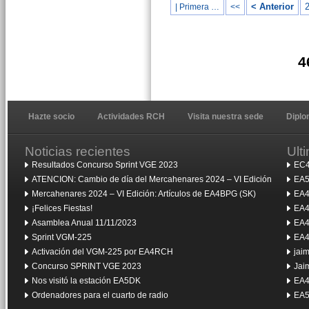
< Anterior
| Primera …
<<
4
Hazte socio
Actividades RCH
Visita nuestra sede
Dipl
Noticias recientes
Ult
Resultados Concurso Sprint VGE 2023
EC4
ATENCION: Cambio de día del Mercahenares 2024 – VI Edición
EA5
Mercahenares 2024 – VI Edición: Artículos de EA4BPG (SK)
EA4
¡Felices Fiestas!
EA4
Asamblea Anual 11/11/2023
EA4
Sprint VGM-225
EA4
Activación del VGM-225 por EA4RCH
jai
Concurso SPRINT VGE 2023
Jai
Nos visitó la estación EA5DK
EA4
Ordenadores para el cuarto de radio
EA5