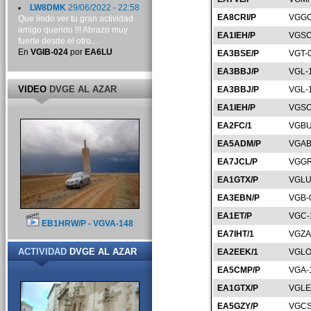
LW8DMK
29/06/2022 - 22:58
EA8CRI/P
VGGC
Que lindo ver tu gran actividad
amigo querido !!! Abrazo muy
EA1IEH/P
VGSO
fuerte desde el otro...
En
VGIB-024
por
EA6LU
EA3BSE/P
VGT-
EA3BBJ/P
VGL-
VIDEO
DVGE AL AZAR
EA3BBJ/P
VGL-
EA1IEH/P
VGSO
EA2FC/1
VGBU
EA5ADM/P
VGAB
EA7JCL/P
VGGR
EA1GTX/P
VGLU
EA3EBN/P
VGB-
EA1ET/P
VGC-
EB1HRW/P - VGVA-148
EA7IHT/1
VGZA
ACTIVIDAD
DVGE AL AZAR
EA2EEK/1
VGLO
EA5CMP/P
VGA-
EA1GTX/P
VGLE
EA5GZY/P
VGCS