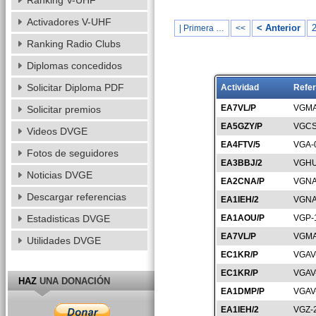
Ranking V-UHF
Activadores V-UHF
< Anterior
| Primera …
<<
Ranking Radio Clubs
Diplomas concedidos
Solicitar Diploma PDF
Actividad
Refer
EA7VL/P
VGMA
Solicitar premios
EA5GZY/P
VGCS
Videos DVGE
EA4FTV/5
VGA-
Fotos de seguidores
EA3BBJ/2
VGHU
Noticias DVGE
EA2CNA/P
VGNA
Descargar referencias
EA1IEH/2
VGNA
Estadisticas DVGE
EA1AOU/P
VGP-
EA7VL/P
VGMA
Utilidades DVGE
EC1KR/P
VGAV
EC1KR/P
VGAV
HAZ
UNA DONACIÓN
EA1DMP/P
VGAV
EA1IEH/2
VGZ-