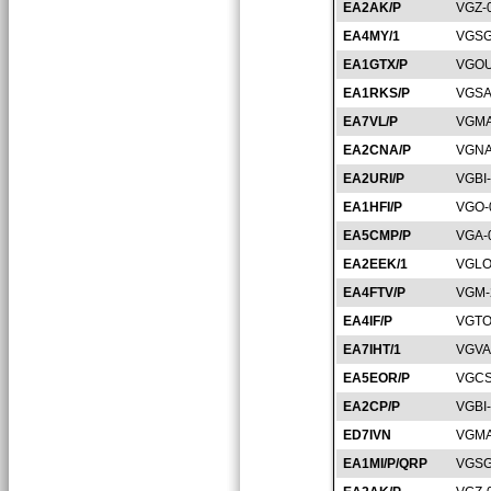
EA2AK/P
VGZ-
EA4MY/1
VGSG
EA1GTX/P
VGOU
EA1RKS/P
VGSA
EA7VL/P
VGMA
EA2CNA/P
VGNA
EA2URI/P
VGBI
EA1HFI/P
VGO-
EA5CMP/P
VGA-
EA2EEK/1
VGLO
EA4FTV/P
VGM-
EA4IF/P
VGTO
EA7IHT/1
VGVA
EA5EOR/P
VGCS
EA2CP/P
VGBI
ED7IVN
VGMA
EA1MI/P/QRP
VGSG