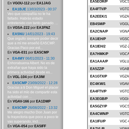
EA5EOR/P
VGCS
En
VGOU-112
por
EA1JAG
EA4FTV/P
VGTO
EA1BJE
13/03/2023 - 00:37
Veo que compañía no te ha
EA2EEK/1
VGZA
faltado. Habrás estado
entretenido con tanto ganado. ...
EB4SM/P
VGGU
En
VGSA-222
por
EA3FNZ
EA2CNA/P
VGNA
EA5NU
14/01/2023 - 19:43
Que orgullo siempre poder decir
EA1IEH/P
VGSO
que a mí me enseñó EA5CMP.
EA1IEH/2
VGZ-
Gracias Paco por est...
En
VGA-031
por
EA5CMP
EA7HMK/P
VGCA
EA4MY
06/01/2023 - 11:30
EA1AAA/P
VGLU
Enhorabuena Albert. No es de
extrañar que haya sido la
EA5ZZ/P
VGAB
primera actividad desde es...
EA1GTX/P
VGZA
En
VGL-104
por
EA3IW
EA5CMP
23/09/2022 - 12:28
EC4KW/1
VGAV
Gracias a ti Don Miguel el placer
EA4FTV/P
VGTO
ha sido el mío de compartir esta
actividad con ...
EA3EGB/P
VGGI
En
VGAV-166
por
EA1DMP
EA5GZY/P
VGCS
EA5CMP
26/08/2022 - 13:32
Me alegro mucho Don Juan por
EA4CWN/P
VGTO
tu trayectoria que poco a poco te
EA1IFU/P
VGC-
vas superando, incl...
En
VGA-054
por
EA5IFF
EA7VL/P
VGMA