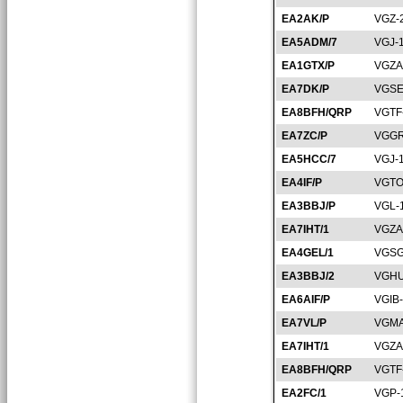
EA2AK/P
VGZ-
EA5ADM/7
VGJ-
EA1GTX/P
VGZA
EA7DK/P
VGSE
EA8BFH/QRP
VGTF
EA7ZC/P
VGGR
EA5HCC/7
VGJ-
EA4IF/P
VGTO
EA3BBJ/P
VGL-
EA7IHT/1
VGZA
EA4GEL/1
VGSG
EA3BBJ/2
VGHU
EA6AIF/P
VGIB
EA7VL/P
VGMA
EA7IHT/1
VGZA
EA8BFH/QRP
VGTF
EA2FC/1
VGP-