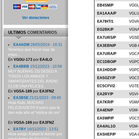
EB4SM/P
VGGU
EA1AAA/P
VGLU
Ver donaciones
EA7IHT/1
VGVA
EG2BK/P
VGNA
ULTIMOS
COMENTARIOS
EA7URS/P
VGSE
EA4ADM
28/05/2024 - 16:31
EA3EBN/P
VGB-
Tenemos que hacer mas de
EA7URA/P
VGCA
estas....
En
VGGU-173
por
EA4LO
EC1DBO/P
VGPO
EA4BBB
15/12/2023 - 10:56
EA1HDD/P
VGPO
MUY BUENAS. OS DESEO A
TODOS LOS AMIGOS Y
EA5GZY/P
VGCS
SIMPATIZANTES DEL RADIO
EC5CFV/2
VGTE
CLUB UNA FELICES...
En
VGSA-189
por
EA3FNZ
EA2RY/P
VGVI
EA3BSE
21/11/2023 - 09:45
EA7KR/P
VGMA
Hola Rafa. MUCHAS
FELICIDADES!!! Espero que te
EA4EN/P
VGM-
den este año el 'Vértice de oro'
...
EA5WP/P
VGCS
En
VGSA-189
por
EA3FNZ
EA4/AL1O
VGM-
EA7BY
16/11/2023 - 13:51
Hola amigo Rafael:te felicito por
EA5HEP/P
VGA-