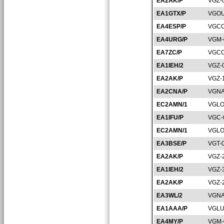
EA2AK/P
VGZ-
EA1GTX/P
VGOU
EA4ESP/P
VGCC
EA4URG/P
VGM-
EA7ZC/P
VGCO
EA1IEH/2
VGZ-
EA2AK/P
VGZ-
EA2CNA/P
VGNA
EC2AMN/1
VGLO
EA1IFU/P
VGC-
EC2AMN/1
VGLO
EA3BSE/P
VGT-
EA2AK/P
VGZ-
EA1IEH/2
VGZ-
EA2AK/P
VGZ-
EA3WL/2
VGNA
EA1AAA/P
VGLU
EA4MY/P
VGM-