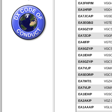
EA3FHP/M
VGGI
EA1HFI/P
VGO-
EA7JCA/P
VGSE
EA3EGB/2
VGTE
EA5GZY/P
VGCS
EA7ZC/P
VGGR
EA4IF/P
VGTO
EA5GZY/P
VGCS
EA1IEH/P
VGSO
EA5GZY/P
VGCS
EA7VL/P
VGMA
EA5EOR/P
VGCS
EA7IHT/1
VGZA
EA7VL/P
VGMA
EA1IEH/P
VGSO
EA2AK/P
VGZ-
EA1AAA/P
VGLU