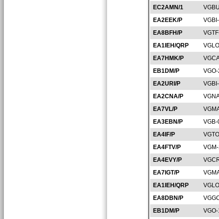
EC2AMN/1
VGBU
EA2EEK/P
VGBI
EA8BFH/P
VGTF
EA1IEH/QRP
VGLO
EA7HMK/P
VGCA
EB1DM/P
VGO-
EA2URI/P
VGBI
EA2CNA/P
VGNA
EA7VL/P
VGMA
EA3EBN/P
VGB-
EA4IF/P
VGTO
EA4FTV/P
VGM-
EA4EVY/P
VGCR
EA7IGT/P
VGMA
EA1IEH/QRP
VGLO
EA8DBN/P
VGGC
EB1DM/P
VGO-