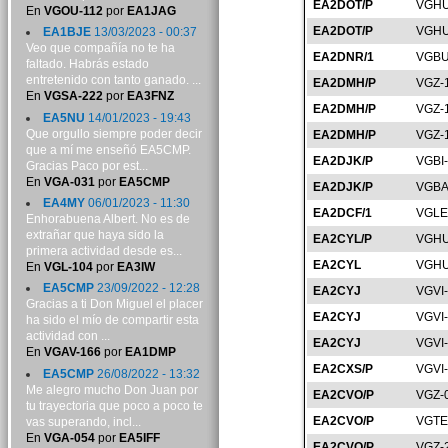
EA2DOT/P
VGHU
En
VGOU-112
por
EA1JAG
EA2DOT/P
VGHU
EA1BJE
13/03/2023 - 00:37
Veo que compañía no te ha
EA2DNR/1
VGBU
faltado. Habrás estado
entretenido con tanto ganado. ...
EA2DMH/P
VGZ-
En
VGSA-222
por
EA3FNZ
EA2DMH/P
VGZ-
EA5NU
14/01/2023 - 19:43
Que orgullo siempre poder decir
EA2DMH/P
VGZ-
que a mí me enseñó EA5CMP.
EA2DJK/P
VGBI
Gracias Paco por est...
En
VGA-031
por
EA5CMP
EA2DJK/P
VGBA
EA4MY
06/01/2023 - 11:30
EA2DCF/1
VGLE
Enhorabuena Albert. No es de
extrañar que haya sido la
EA2CYL/P
VGHU
primera actividad desde es...
EA2CYL
VGHU
En
VGL-104
por
EA3IW
EA5CMP
23/09/2022 - 12:28
EA2CYJ
VGVI
Gracias a ti Don Miguel el placer
EA2CYJ
VGVI
ha sido el mío de compartir esta
actividad con ...
EA2CYJ
VGVI
En
VGAV-166
por
EA1DMP
EA2CXS/P
VGVI
EA5CMP
26/08/2022 - 13:32
Me alegro mucho Don Juan por
EA2CVO/P
VGZ-
tu trayectoria que poco a poco te
EA2CVO/P
VGTE
vas superando, incl...
En
VGA-054
por
EA5IFF
EA2CVO/P
VGZ-