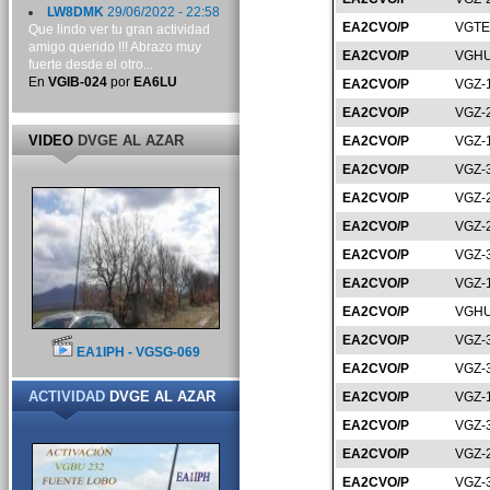
LW8DMK
29/06/2022 - 22:58
EA2CVO/P
VGTE
Que lindo ver tu gran actividad
amigo querido !!! Abrazo muy
EA2CVO/P
VGHU
fuerte desde el otro...
En
VGIB-024
por
EA6LU
EA2CVO/P
VGZ-
EA2CVO/P
VGZ-
VIDEO
DVGE AL AZAR
EA2CVO/P
VGZ-
EA2CVO/P
VGZ-
EA2CVO/P
VGZ-
EA2CVO/P
VGZ-
EA2CVO/P
VGZ-
EA2CVO/P
VGZ-
EA2CVO/P
VGHU
EA2CVO/P
VGZ-
EA1IPH - VGSG-069
EA2CVO/P
VGZ-
ACTIVIDAD
DVGE AL AZAR
EA2CVO/P
VGZ-
EA2CVO/P
VGZ-
EA2CVO/P
VGZ-
EA2CVO/P
VGZ-