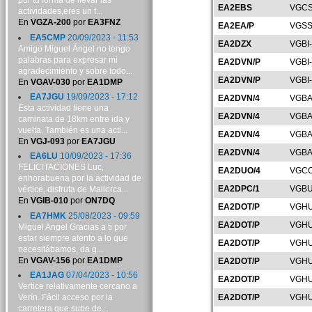
por tu forma de llevar las
EA2EBS
VGCS
actividades,eres un f...
En
VGZA-200
por
EA3FNZ
EA2EA/P
VGSS
EA5CMP
20/09/2023 - 11:53
EA2DZX
VGBI
Amigo Miguel Ángel no tengo
palabras para expresar mi
EA2DVN/P
VGBI
agradecimiento y sobre todo...
EA2DVN/P
VGBI
En
VGAV-030
por
EA1DMP
EA7JGU
19/09/2023 - 17:12
EA2DVN/4
VGBA
Esta actividad tiene una
EA2DVN/4
VGBA
caminata de 18km entre ida y
vuelta. También es una acti...
EA2DVN/4
VGBA
En
VGJ-093
por
EA7JGU
EA2DVN/4
VGBA
EA6LU
10/09/2023 - 17:36
FELICITACIONES Luc,
EA2DUO/4
VGCC
enhorabuena por la actividad de
EA2DPC/1
VGBU
vértice, disfruta de Mallorca...
En
VGIB-010
por
ON7DQ
EA2DOT/P
VGHU
EA7HMK
25/08/2023 - 09:59
EA2DOT/P
VGHU
Miguel Angel Gracias a ti por
estar siempre atento a lo que
EA2DOT/P
VGHU
necesitábamos, da g...
En
VGAV-156
por
EA1DMP
EA2DOT/P
VGHU
EA1JAG
07/04/2023 - 10:56
EA2DOT/P
VGHU
Vertice relativamente cercano a
Verín. Fácil acceso por la
EA2DOT/P
VGHU
carretera que sube de...