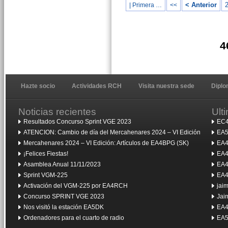
< Anterior
| Primera …
<<
4
Hazte socio
Actividades RCH
Visita nuestra sede
Dipl
Noticias recientes
Ult
Resultados Concurso Sprint VGE 2023
EC4
ATENCION: Cambio de día del Mercahenares 2024 – VI Edición
EA5
Mercahenares 2024 – VI Edición: Artículos de EA4BPG (SK)
EA4
¡Felices Fiestas!
EA4
Asamblea Anual 11/11/2023
EA4
Sprint VGM-225
EA4
Activación del VGM-225 por EA4RCH
jai
Concurso SPRINT VGE 2023
Jai
Nos visitó la estación EA5DK
EA4
Ordenadores para el cuarto de radio
EA5