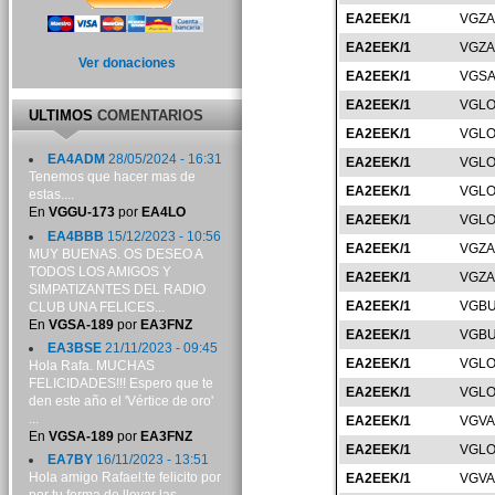
EA2EEK/1
VGZA
EA2EEK/1
VGZA
Ver donaciones
EA2EEK/1
VGSA
EA2EEK/1
VGLO
ULTIMOS
COMENTARIOS
EA2EEK/1
VGLO
EA4ADM
28/05/2024 - 16:31
EA2EEK/1
VGLO
Tenemos que hacer mas de
EA2EEK/1
VGLO
estas....
En
VGGU-173
por
EA4LO
EA2EEK/1
VGLO
EA4BBB
15/12/2023 - 10:56
EA2EEK/1
VGZA
MUY BUENAS. OS DESEO A
TODOS LOS AMIGOS Y
EA2EEK/1
VGZA
SIMPATIZANTES DEL RADIO
EA2EEK/1
VGBU
CLUB UNA FELICES...
En
VGSA-189
por
EA3FNZ
EA2EEK/1
VGBU
EA3BSE
21/11/2023 - 09:45
EA2EEK/1
VGLO
Hola Rafa. MUCHAS
FELICIDADES!!! Espero que te
EA2EEK/1
VGLO
den este año el 'Vértice de oro'
...
EA2EEK/1
VGVA
En
VGSA-189
por
EA3FNZ
EA2EEK/1
VGLO
EA7BY
16/11/2023 - 13:51
Hola amigo Rafael:te felicito por
EA2EEK/1
VGVA