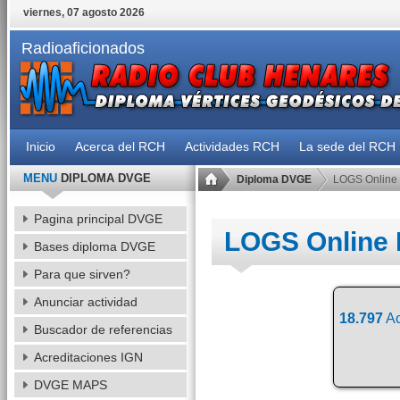
viernes, 07 agosto 2026
Radioaficionados
Inicio
Acerca del RCH
Actividades RCH
La sede del RCH
MENU
DIPLOMA DVGE
Diploma DVGE
LOGS Online
Pagina principal DVGE
LOGS Online
Bases diploma DVGE
Para que sirven?
Anunciar actividad
18.797
Ac
Buscador de referencias
Acreditaciones IGN
DVGE MAPS