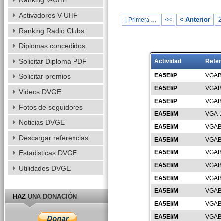
Ranking V-UHF
Activadores V-UHF
< Anterior
| Primera …
<<
Ranking Radio Clubs
Diplomas concedidos
Solicitar Diploma PDF
Actividad
Refer
EA5EI/P
VGAB
Solicitar premios
EA5EI/P
VGAB
Videos DVGE
EA5EI/P
VGAB
Fotos de seguidores
EA5EI/M
VGA-
Noticias DVGE
EA5EI/M
VGAB
Descargar referencias
EA5EI/M
VGAB
Estadisticas DVGE
EA5EI/M
VGAB
EA5EI/M
VGAB
Utilidades DVGE
EA5EI/M
VGAB
EA5EI/M
VGAB
HAZ
UNA DONACIÓN
EA5EI/M
VGAB
EA5EI/M
VGAB