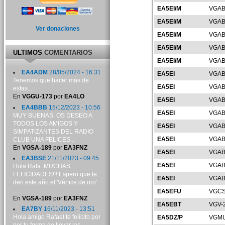
EA5EI/M
VGAB
EA5EI/M
VGAB
Ver donaciones
EA5EI/M
VGAB
EA5EI/M
VGAB
ULTIMOS
COMENTARIOS
EA5EI/M
VGAB
EA4ADM
28/05/2024 - 16:31
EA5EI
VGAB
Tenemos que hacer mas de
EA5EI
VGAB
estas....
En
VGGU-173
por
EA4LO
EA5EI
VGAB
EA4BBB
15/12/2023 - 10:56
EA5EI
VGAB
MUY BUENAS. OS DESEO A
TODOS LOS AMIGOS Y
EA5EI
VGAB
SIMPATIZANTES DEL RADIO
EA5EI
VGAB
CLUB UNA FELICES...
En
VGSA-189
por
EA3FNZ
EA5EI
VGAB
EA3BSE
21/11/2023 - 09:45
EA5EI
VGAB
Hola Rafa. MUCHAS
FELICIDADES!!! Espero que te
EA5EI
VGAB
den este año el 'Vértice de oro'
...
EA5EFU
VGCS
En
VGSA-189
por
EA3FNZ
EA5EBT
VGV-
EA7BY
16/11/2023 - 13:51
Hola amigo Rafael:te felicito por
EA5DZ/P
VGMU