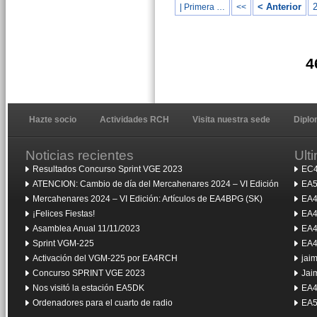
< Anterior
| Primera …
<<
4
Hazte socio
Actividades RCH
Visita nuestra sede
Dipl
Noticias recientes
Ult
Resultados Concurso Sprint VGE 2023
EC4
ATENCION: Cambio de día del Mercahenares 2024 – VI Edición
EA5
Mercahenares 2024 – VI Edición: Artículos de EA4BPG (SK)
EA4
¡Felices Fiestas!
EA4
Asamblea Anual 11/11/2023
EA4
Sprint VGM-225
EA4
Activación del VGM-225 por EA4RCH
jai
Concurso SPRINT VGE 2023
Jai
Nos visitó la estación EA5DK
EA4
Ordenadores para el cuarto de radio
EA5