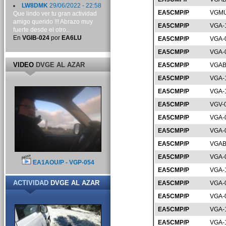
LW8DMK
29/06/2022 - 22:58
EA5CMP/P
VGMU
Que lindo ver tu gran actividad
amigo querido !!! Abrazo muy
EA5CMP/P
VGA-
fuerte desde el otro...
En
VGIB-024
por
EA6LU
EA5CMP/P
VGA-
EA5CMP/P
VGA-
VIDEO
DVGE AL AZAR
EA5CMP/P
VGAB
EA5CMP/P
VGA-
EA5CMP/P
VGA-
EA5CMP/P
VGV-
EA5CMP/P
VGA-
EA5CMP/P
VGA-
EA5CMP/P
VGAB
EA5CMP/P
VGA-
EA1AOU/P - VGP-054
EA5CMP/P
VGA-
ACTIVIDAD
DVGE AL AZAR
EA5CMP/P
VGA-
EA5CMP/P
VGA-
EA5CMP/P
VGA-
EA5CMP/P
VGA-