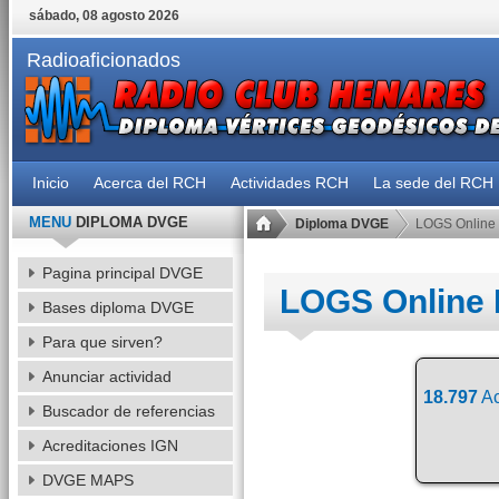
sábado, 08 agosto 2026
Radioaficionados
Inicio
Acerca del RCH
Actividades RCH
La sede del RCH
MENU
DIPLOMA DVGE
Diploma DVGE
LOGS Online
Pagina principal DVGE
LOGS Online
Bases diploma DVGE
Para que sirven?
Anunciar actividad
18.797
Ac
Buscador de referencias
Acreditaciones IGN
DVGE MAPS