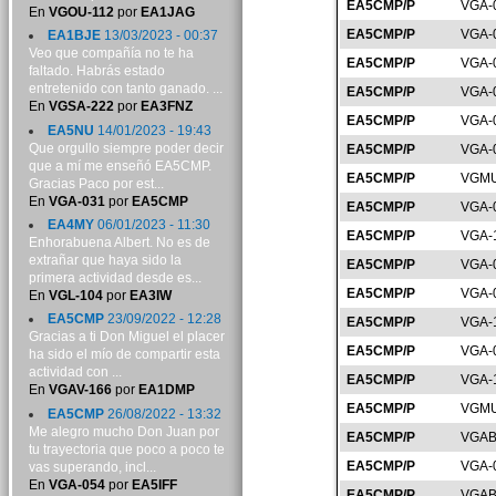
EA5CMP/P
VGA-
En
VGOU-112
por
EA1JAG
EA5CMP/P
VGA-
EA1BJE
13/03/2023 - 00:37
Veo que compañía no te ha
EA5CMP/P
VGA-
faltado. Habrás estado
entretenido con tanto ganado. ...
EA5CMP/P
VGA-
En
VGSA-222
por
EA3FNZ
EA5CMP/P
VGA-
EA5NU
14/01/2023 - 19:43
Que orgullo siempre poder decir
EA5CMP/P
VGA-
que a mí me enseñó EA5CMP.
EA5CMP/P
VGMU
Gracias Paco por est...
En
VGA-031
por
EA5CMP
EA5CMP/P
VGA-
EA4MY
06/01/2023 - 11:30
EA5CMP/P
VGA-
Enhorabuena Albert. No es de
extrañar que haya sido la
EA5CMP/P
VGA-
primera actividad desde es...
EA5CMP/P
VGA-
En
VGL-104
por
EA3IW
EA5CMP
23/09/2022 - 12:28
EA5CMP/P
VGA-
Gracias a ti Don Miguel el placer
EA5CMP/P
VGA-
ha sido el mío de compartir esta
actividad con ...
EA5CMP/P
VGA-
En
VGAV-166
por
EA1DMP
EA5CMP/P
VGMU
EA5CMP
26/08/2022 - 13:32
Me alegro mucho Don Juan por
EA5CMP/P
VGAB
tu trayectoria que poco a poco te
EA5CMP/P
VGA-
vas superando, incl...
En
VGA-054
por
EA5IFF
EA5CMP/P
VGAB