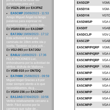
por tu forma de llevar las
EA5DZ/P
VGMU
actividades,eres un f...
En
VGZA-200
por
EA3FNZ
EA5DY/4
VGM-
EA5CMP
20/09/2023 - 11:53
EA5DY/4
VGTO
Amigo Miguel Ángel no tengo
palabras para expresar mi
EA5DWS/P
VGA-
agradecimiento y sobre todo...
EA5DIT
VGAB
En
VGAV-030
por
EA1DMP
EA7JGU
19/09/2023 - 17:12
EA5DCL/P
VGV-
Esta actividad tiene una
EA5CZ/P
VGAB
caminata de 18km entre ida y
vuelta. También es una acti...
EA5CMP/P/QRP
VGMU
En
VGJ-093
por
EA7JGU
EA5CMP/P/QRP
VGA-
EA6LU
10/09/2023 - 17:36
FELICITACIONES Luc,
EA5CMP/P/QRP
VGA-
enhorabuena por la actividad de
EA5CMP/P/QRP
VGMU
vértice, disfruta de Mallorca...
En
VGIB-010
por
ON7DQ
EA5CMP/P
VGA-
EA7HMK
25/08/2023 - 09:59
EA5CMP/P
VGA-
Miguel Angel Gracias a ti por
estar siempre atento a lo que
EA5CMP/P
VGA-
necesitábamos, da g...
En
VGAV-156
por
EA1DMP
EA5CMP/P
VGA-
EA1JAG
07/04/2023 - 10:56
EA5CMP/P
VGA-
Vertice relativamente cercano a
Verín. Fácil acceso por la
EA5CMP/P
VGA-
carretera que sube de...