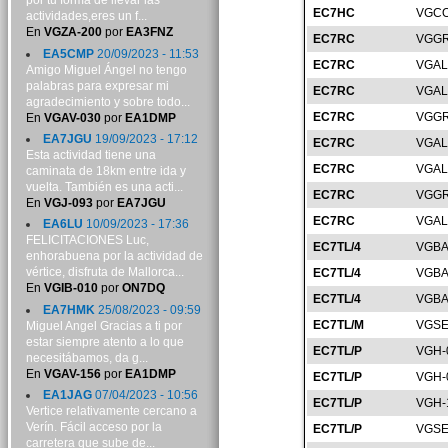
por tu forma de llevar las
EC7HC
VGCO
actividades,eres un f...
En
VGZA-200
por
EA3FNZ
EC7RC
VGGR
EA5CMP
20/09/2023 - 11:53
EC7RC
VGAL
Amigo Miguel Ángel no tengo
palabras para expresar mi
EC7RC
VGAL
agradecimiento y sobre todo...
EC7RC
VGGR
En
VGAV-030
por
EA1DMP
EA7JGU
19/09/2023 - 17:12
EC7RC
VGAL
Esta actividad tiene una
EC7RC
VGAL
caminata de 18km entre ida y
vuelta. También es una acti...
EC7RC
VGGR
En
VGJ-093
por
EA7JGU
EC7RC
VGAL
EA6LU
10/09/2023 - 17:36
FELICITACIONES Luc,
EC7TL/4
VGBA
enhorabuena por la actividad de
vértice, disfruta de Mallorca...
EC7TL/4
VGBA
En
VGIB-010
por
ON7DQ
EC7TL/4
VGBA
EA7HMK
25/08/2023 - 09:59
EC7TL/M
VGSE
Miguel Angel Gracias a ti por
estar siempre atento a lo que
EC7TL/P
VGH-
necesitábamos, da g...
En
VGAV-156
por
EA1DMP
EC7TL/P
VGH-
EA1JAG
07/04/2023 - 10:56
EC7TL/P
VGH-
Vertice relativamente cercano a
Verín. Fácil acceso por la
EC7TL/P
VGSE
carretera que sube de...