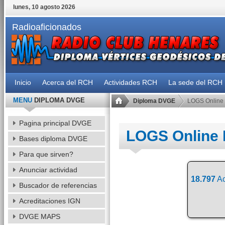
lunes, 10 agosto 2026
Radioaficionados
Inicio
Acerca del RCH
Actividades RCH
La sede del RCH
MENU
DIPLOMA DVGE
Diploma DVGE
LOGS Online
Pagina principal DVGE
LOGS Online
Bases diploma DVGE
Para que sirven?
Anunciar actividad
18.797
Ac
Buscador de referencias
Acreditaciones IGN
DVGE MAPS