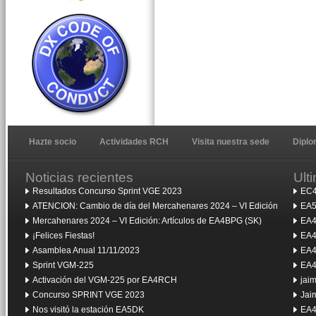
Hazte socio
Actividades RCH
Visita nuestra sede
Dipl
Noticias recientes
Ult
Resultados Concurso Sprint VGE 2023
EC4
ATENCION: Cambio de día del Mercahenares 2024 – VI Edición
EA5
Mercahenares 2024 – VI Edición: Artículos de EA4BPG (SK)
EA4
¡Felices Fiestas!
EA4
Asamblea Anual 11/11/2023
EA4
Sprint VGM-225
EA4
Activación del VGM-225 por EA4RCH
jai
Concurso SPRINT VGE 2023
Jai
Nos visitó la estación EA5DK
EA4