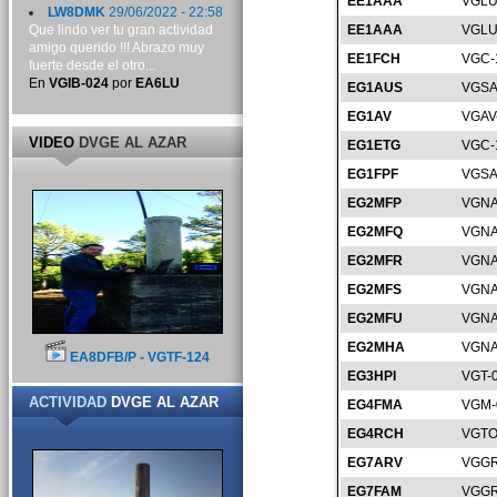
EE1AAA
VGLU
LW8DMK
29/06/2022 - 22:58
Que lindo ver tu gran actividad
EE1AAA
VGLU
amigo querido !!! Abrazo muy
EE1FCH
VGC-
fuerte desde el otro...
En
VGIB-024
por
EA6LU
EG1AUS
VGSA
EG1AV
VGAV
VIDEO
DVGE AL AZAR
EG1ETG
VGC-
EG1FPF
VGSA
EG2MFP
VGNA
EG2MFQ
VGNA
EG2MFR
VGNA
EG2MFS
VGNA
EG2MFU
VGNA
EG2MHA
VGNA
EA8DFB/P - VGTF-124
EG3HPI
VGT-
ACTIVIDAD
DVGE AL AZAR
EG4FMA
VGM-
EG4RCH
VGTO
EG7ARV
VGGR
EG7FAM
VGGR