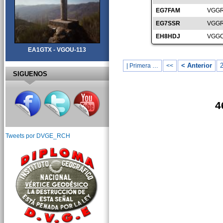
EG7FAM
VGGR
EG7SSR
VGGR
EH8HDJ
VGGC
EA1GTX - VGOU-113
< Anterior
| Primera …
<<
SIGUENOS
4
Tweets por DVGE_RCH