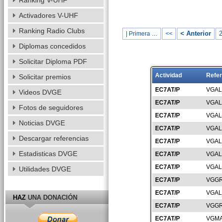
Ranking V-UHF
Activadores V-UHF
Ranking Radio Clubs
< Anterior
| Primera …
<<
Diplomas concedidos
Solicitar Diploma PDF
Actividad
Refer
Solicitar premios
EC7AT/P
VGAL
Videos DVGE
EC7AT/P
VGAL
Fotos de seguidores
EC7AT/P
VGAL
Noticias DVGE
EC7AT/P
VGAL
Descargar referencias
EC7AT/P
VGAL
Estadisticas DVGE
EC7AT/P
VGAL
EC7AT/P
VGAL
Utilidades DVGE
EC7AT/P
VGGR
EC7AT/P
VGAL
HAZ
UNA DONACIÓN
EC7AT/P
VGGR
EC7AT/P
VGMA