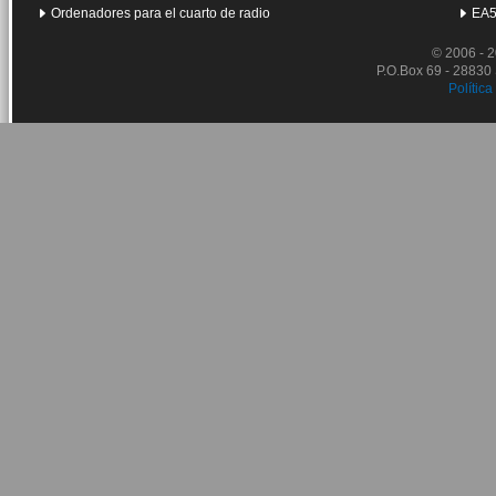
Ordenadores para el cuarto de radio
EA5
© 2006 - 
P.O.Box 69 - 28830
Política