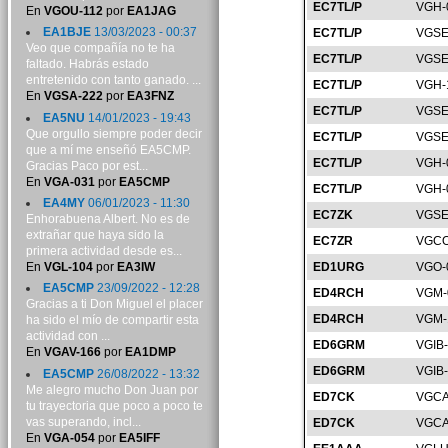
EC7TL/P
VGH-
En
VGOU-112
por
EA1JAG
EA1BJE
13/03/2023 - 00:37
EC7TL/P
VGSE
Veo que compañía no te ha
EC7TL/P
VGSE
faltado. Habrás estado
entretenido con tanto ganado. ...
EC7TL/P
VGH-
En
VGSA-222
por
EA3FNZ
EC7TL/P
VGSE
EA5NU
14/01/2023 - 19:43
Que orgullo siempre poder decir
EC7TL/P
VGSE
que a mí me enseñó EA5CMP.
EC7TL/P
VGH-
Gracias Paco por est...
En
VGA-031
por
EA5CMP
EC7TL/P
VGH-
EA4MY
06/01/2023 - 11:30
EC7ZK
VGSE
Enhorabuena Albert. No es de
extrañar que haya sido la
EC7ZR
VGCO
primera actividad desde es...
En
VGL-104
por
EA3IW
ED1URG
VGO-
EA5CMP
23/09/2022 - 12:28
ED4RCH
VGM-
Gracias a ti Don Miguel el placer
ED4RCH
VGM-
ha sido el mío de compartir esta
actividad con ...
ED6GRM
VGIB
En
VGAV-166
por
EA1DMP
ED6GRM
VGIB
EA5CMP
26/08/2022 - 13:32
Me alegro mucho Don Juan por
ED7CK
VGCA
tu trayectoria que poco a poco te
vas superando, incl...
ED7CK
VGCA
En
VGA-054
por
EA5IFF