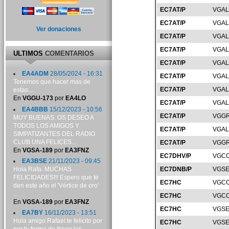
EC7AT/P
VGAL
EC7AT/P
VGAL
Ver donaciones
EC7AT/P
VGAL
EC7AT/P
VGAL
ULTIMOS
COMENTARIOS
EC7AT/P
VGAL
EA4ADM
28/05/2024 - 16:31
EC7AT/P
VGAL
Tenemos que hacer mas de
EC7AT/P
VGAL
estas....
En
VGGU-173
por
EA4LO
EC7AT/P
VGAL
EA4BBB
15/12/2023 - 10:56
EC7AT/P
VGGR
MUY BUENAS. OS DESEO A
TODOS LOS AMIGOS Y
EC7AT/P
VGAL
SIMPATIZANTES DEL RADIO
CLUB UNA FELICES...
EC7AT/P
VGGR
En
VGSA-189
por
EA3FNZ
EC7DHV/P
VGCO
EA3BSE
21/11/2023 - 09:45
Hola Rafa. MUCHAS
EC7DNB/P
VGSE
FELICIDADES!!! Espero que te
EC7HC
VGCO
den este año el 'Vértice de oro'
...
EC7HC
VGCO
En
VGSA-189
por
EA3FNZ
EC7HC
VGSE
EA7BY
16/11/2023 - 13:51
Hola amigo Rafael:te felicito por
EC7HC
VGSE