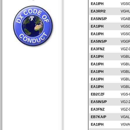
EA1IPH
VGSG
EA3RP/2
VGHU
EA5INS/P
VGAB
EA1IPH
VGSG
EA1IPH
VGSG
EA5INS/P
VGGR
EA3FNZ
VGZ-
EA1IPH
VGBU
EA1IPH
VGBU
EA1IPH
VGBU
EA1IPH
VGBU
EA1IPH
VGBU
EB2CZF
VGS-
EA5INS/P
VGJ-
EA3FNZ
VGZ-
EB7KA/P
VGAL
EA1IPH
VGVA