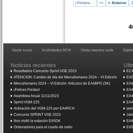
< Anterior
| Primera …
<<
4
Hazte socio
Actividades RCH
Visita nuestra sede
Dipl
Noticias recientes
Ult
Resultados Concurso Sprint VGE 2023
EC4
ATENCION: Cambio de día del Mercahenares 2024 – VI Edición
EA5
Mercahenares 2024 – VI Edición: Artículos de EA4BPG (SK)
EA4
¡Felices Fiestas!
EA4
Asamblea Anual 11/11/2023
EA4
Sprint VGM-225
EA4
Activación del VGM-225 por EA4RCH
jai
Concurso SPRINT VGE 2023
Jai
Nos visitó la estación EA5DK
EA4
Ordenadores para el cuarto de radio
EA5