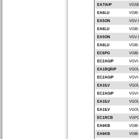
EA7IA/P
VGSE
EA6LU
VGIB
EA5ON
VGV-
EA6LU
VGIB
EA5ON
VGV-
EA6LU
VGIB
EC6PG
VGIB
EC2AG/P
VGVI
EA1BQR/P
VGOU
EC2AG/P
VGVI-
EA1ILV
VGOU
EC2AG/P
VGVI-
EA1ILV
VGOU
EA1ILV
VGOU
EC1RCB
VGPO
EA6KB
VGIB
EA6KB
VGIB