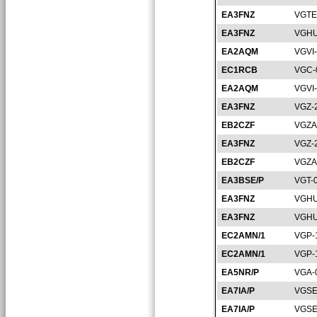
EA3FNZ
VGTE
EA3FNZ
VGHU
EA2AQM
VGVI
EC1RCB
VGC-
EA2AQM
VGVI
EA3FNZ
VGZ-
EB2CZF
VGZA
EA3FNZ
VGZ-
EB2CZF
VGZA
EA3BSE/P
VGT-
EA3FNZ
VGHU
EA3FNZ
VGHU
EC2AMN/1
VGP-
EC2AMN/1
VGP-
EA5NR/P
VGA-
EA7IA/P
VGSE
EA7IA/P
VGSE