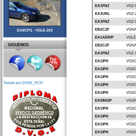
EA3FNZ
VGZ-
EA3URL
VGZ-
EA3FNZ
VGZ-
EB2CZF
VGNA
EA9CP/1 - VGLE-265
EA1AER/P
VGLE
SIGUENOS
EB2CZF
VGNA
EA3FNZ
VGZ-
EA1IPH
VGSG
EA1IPH
VGSG
EA1IPH
VGSG
Tweets por DVGE_RCH
EA1IPH
VGSG
EA1IPH
VGSG
EA5INS/P
VGGR
EA1IPH
VGSG
EA1IPH
VGSG
EA1IPH
VGSG
EA1IPH
VGSG