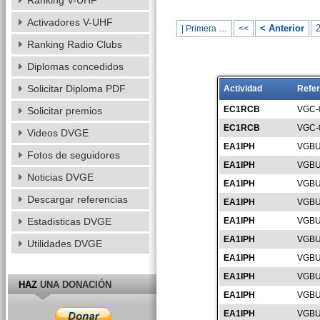
Ranking V-UHF
Activadores V-UHF
< Anterior
| Primera …
<<
Ranking Radio Clubs
Diplomas concedidos
Solicitar Diploma PDF
Actividad
Refer
EC1RCB
VGC-
Solicitar premios
EC1RCB
VGC-
Videos DVGE
EA1IPH
VGBU
Fotos de seguidores
EA1IPH
VGBU
Noticias DVGE
EA1IPH
VGBU
Descargar referencias
EA1IPH
VGBU
Estadisticas DVGE
EA1IPH
VGBU
EA1IPH
VGBU
Utilidades DVGE
EA1IPH
VGBU
EA1IPH
VGBU
HAZ
UNA DONACIÓN
EA1IPH
VGBU
EA1IPH
VGBU