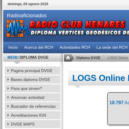
domingo, 09 agosto 2026
Radioaficionados
Inicio
Acerca del RCH
Actividades RCH
La sede del RCH
MENU
DIPLOMA DVGE
Diploma DVGE
LOGS Online
Pagina principal DVGE
LOGS Online
Bases diploma DVGE
Para que sirven?
Anunciar actividad
18.797
Ac
Buscador de referencias
Acreditaciones IGN
DVGE MAPS