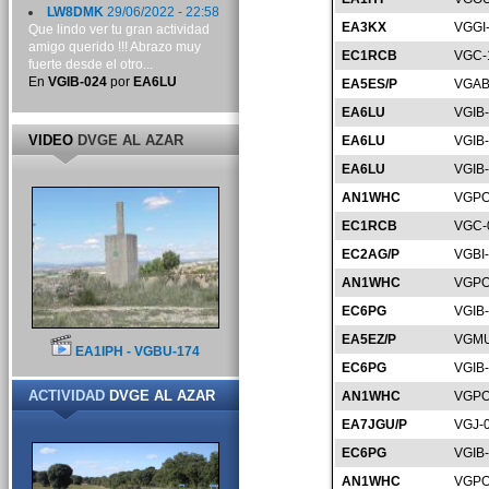
LW8DMK
29/06/2022 - 22:58
EA3KX
VGGI
Que lindo ver tu gran actividad
amigo querido !!! Abrazo muy
EC1RCB
VGC-
fuerte desde el otro...
En
VGIB-024
por
EA6LU
EA5ES/P
VGAB
EA6LU
VGIB
VIDEO
DVGE AL AZAR
EA6LU
VGIB
EA6LU
VGIB
AN1WHC
VGPO
EC1RCB
VGC-
EC2AG/P
VGBI
AN1WHC
VGPO
EC6PG
VGIB
EA5EZ/P
VGMU
EA1IPH - VGBU-174
EC6PG
VGIB
ACTIVIDAD
DVGE AL AZAR
AN1WHC
VGPO
EA7JGU/P
VGJ-
EC6PG
VGIB
AN1WHC
VGPO