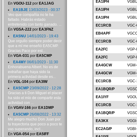
EA1IPH
VGBU
En
VGOU-112
por
EA1JAG
EA1IPH
VGBU
EA1BJE
13/03/2023 - 00:37
Veo que compañía no te ha
EA1IPH
VGBU
faltado. Habrás estado
entretenido con tanto ganado. ...
EC1RCB
VGC-
En
VGSA-222
por
EA3FNZ
EB4APF
VGCC
EA5NU
14/01/2023 - 19:43
Que orgullo siempre poder decir
EC1RCB
VGC-
que a mí me enseñó EA5CMP.
EA2FC
VGP-
Gracias Paco por est...
En
VGA-031
por
EA5CMP
EA2FC
VGP-
EA4MY
06/01/2023 - 11:30
EA4GCW
VGM-
Enhorabuena Albert. No es de
extrañar que haya sido la
EA4GCW
VGM-
primera actividad desde es...
EC1RCB
VGC-
En
VGL-104
por
EA3IW
EA5CMP
23/09/2022 - 12:28
EA1BQR/P
VGSO
Gracias a ti Don Miguel el placer
EA1IYF
VGOU
ha sido el mío de compartir esta
actividad con ...
EC1RCB
VGC-
En
VGAV-166
por
EA1DMP
EA1BQR/P
VGSO
EA5CMP
26/08/2022 - 13:32
Me alegro mucho Don Juan por
EA3KX
VGGI
tu trayectoria que poco a poco te
EC2AG/P
VGBI
vas superando, incl...
En
VGA-054
por
EA5IFF
EA1IYF
VGOU