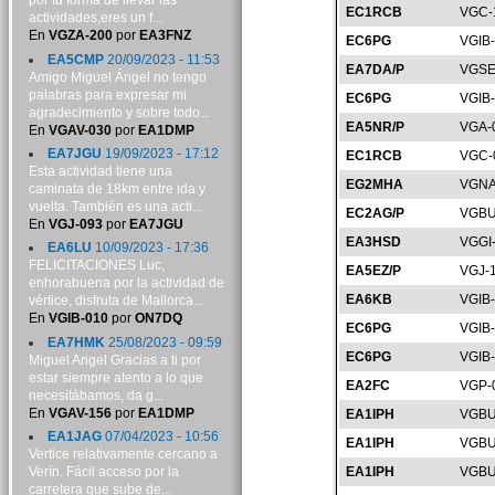
por tu forma de llevar las
EC1RCB
VGC-
actividades,eres un f...
En
VGZA-200
por
EA3FNZ
EC6PG
VGIB
EA5CMP
20/09/2023 - 11:53
EA7DA/P
VGSE
Amigo Miguel Ángel no tengo
palabras para expresar mi
EC6PG
VGIB
agradecimiento y sobre todo...
EA5NR/P
VGA-
En
VGAV-030
por
EA1DMP
EA7JGU
19/09/2023 - 17:12
EC1RCB
VGC-
Esta actividad tiene una
EG2MHA
VGNA
caminata de 18km entre ida y
vuelta. También es una acti...
EC2AG/P
VGBU
En
VGJ-093
por
EA7JGU
EA3HSD
VGGI
EA6LU
10/09/2023 - 17:36
FELICITACIONES Luc,
EA5EZ/P
VGJ-
enhorabuena por la actividad de
EA6KB
VGIB
vértice, disfruta de Mallorca...
En
VGIB-010
por
ON7DQ
EC6PG
VGIB
EA7HMK
25/08/2023 - 09:59
EC6PG
VGIB
Miguel Angel Gracias a ti por
estar siempre atento a lo que
EA2FC
VGP-
necesitábamos, da g...
En
VGAV-156
por
EA1DMP
EA1IPH
VGBU
EA1JAG
07/04/2023 - 10:56
EA1IPH
VGBU
Vertice relativamente cercano a
Verín. Fácil acceso por la
EA1IPH
VGBU
carretera que sube de...