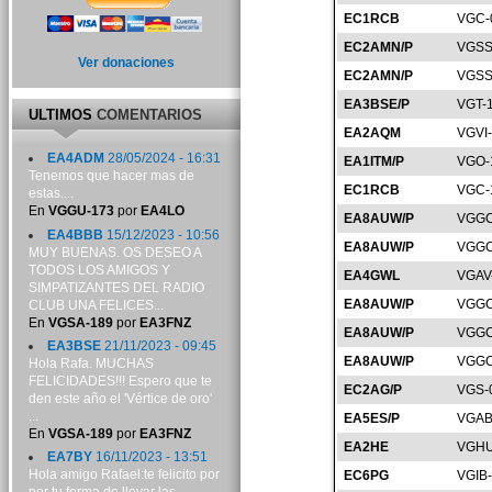
EC1RCB
VGC-
EC2AMN/P
VGSS
Ver donaciones
EC2AMN/P
VGSS
EA3BSE/P
VGT-
ULTIMOS
COMENTARIOS
EA2AQM
VGVI
EA4ADM
28/05/2024 - 16:31
EA1ITM/P
VGO-
Tenemos que hacer mas de
EC1RCB
VGC-
estas....
En
VGGU-173
por
EA4LO
EA8AUW/P
VGGC
EA4BBB
15/12/2023 - 10:56
EA8AUW/P
VGGC
MUY BUENAS. OS DESEO A
TODOS LOS AMIGOS Y
EA4GWL
VGAV
SIMPATIZANTES DEL RADIO
EA8AUW/P
VGGC
CLUB UNA FELICES...
En
VGSA-189
por
EA3FNZ
EA8AUW/P
VGGC
EA3BSE
21/11/2023 - 09:45
EA8AUW/P
VGGC
Hola Rafa. MUCHAS
FELICIDADES!!! Espero que te
EC2AG/P
VGS-
den este año el 'Vértice de oro'
...
EA5ES/P
VGAB
En
VGSA-189
por
EA3FNZ
EA2HE
VGHU
EA7BY
16/11/2023 - 13:51
Hola amigo Rafael:te felicito por
EC6PG
VGIB