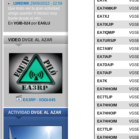
EA7K
VGSE
LW8DMK
29/06/2022 - 22:58
Que lindo ver tu gran actividad
EA7HMK/P
VGSE
amigo querido !!! Abrazo muy
EA7XJ
VGSE
fuerte desde el otro...
En
VGIB-024
por
EA6LU
EA7IXJ/P
VGSE
EA7IQM/P
VGSE
VIDEO
DVGE AL AZAR
EA7URS/P
VGSE
EC7AMY
VGSE
EA7IA/P
VGSE
EA7DA/P
VGSE
EA7IA/P
VGSE
EA7K
VGSE
EA7HHO/M
VGSE
EC7TL/P
VGSE
EA3RP - VGGI-045
EA7HHO/M
VGSE
ACTIVIDAD
DVGE AL AZAR
EA7HHO/P
VGSE
EA7HHO/M
VGSE
EC7TL/P
VGSE
EA7HHO/M
VGSE