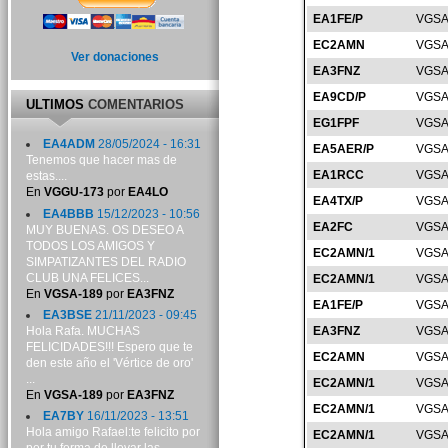
EA1FE/P
VGSA
EC2AMN
VGSA
Ver donaciones
EA3FNZ
VGSA
EA9CD/P
VGSA
ULTIMOS
COMENTARIOS
EG1FPF
VGSA
EA4ADM
28/05/2024 - 16:31
EA5AER/P
VGSA
Tenemos que hacer mas de
EA1RCC
VGSA
estas....
En
VGGU-173
por
EA4LO
EA4TX/P
VGSA
EA4BBB
15/12/2023 - 10:56
EA2FC
VGSA
MUY BUENAS. OS DESEO A
TODOS LOS AMIGOS Y
EC2AMN/1
VGSA
SIMPATIZANTES DEL RADIO
CLUB UNA FELICES...
EC2AMN/1
VGSA
En
VGSA-189
por
EA3FNZ
EA1FE/P
VGSA
EA3BSE
21/11/2023 - 09:45
Hola Rafa. MUCHAS
EA3FNZ
VGSA
FELICIDADES!!! Espero que te
EC2AMN
VGSA
den este año el 'Vértice de oro'
...
EC2AMN/1
VGSA
En
VGSA-189
por
EA3FNZ
EC2AMN/1
VGSA
EA7BY
16/11/2023 - 13:51
Hola amigo Rafael:te felicito por
EC2AMN/1
VGSA