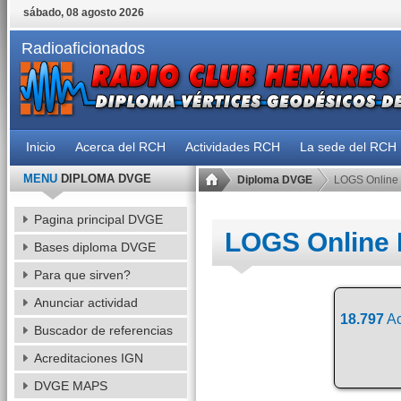
sábado, 08 agosto 2026
Radioaficionados
Inicio
Acerca del RCH
Actividades RCH
La sede del RCH
MENU
DIPLOMA DVGE
Diploma DVGE
LOGS Online
Pagina principal DVGE
LOGS Online
Bases diploma DVGE
Para que sirven?
Anunciar actividad
18.797
Ac
Buscador de referencias
Acreditaciones IGN
DVGE MAPS