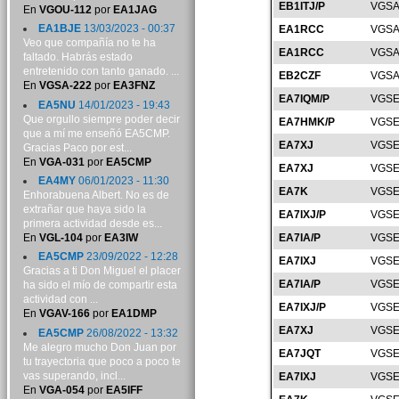
EB1ITJ/P
VGSA
En
VGOU-112
por
EA1JAG
EA1BJE
13/03/2023 - 00:37
EA1RCC
VGSA
Veo que compañía no te ha
EA1RCC
VGSA
faltado. Habrás estado
entretenido con tanto ganado. ...
EB2CZF
VGSA
En
VGSA-222
por
EA3FNZ
EA7IQM/P
VGSE
EA5NU
14/01/2023 - 19:43
Que orgullo siempre poder decir
EA7HMK/P
VGSE
que a mí me enseñó EA5CMP.
EA7XJ
VGSE
Gracias Paco por est...
En
VGA-031
por
EA5CMP
EA7XJ
VGSE
EA4MY
06/01/2023 - 11:30
EA7K
VGSE
Enhorabuena Albert. No es de
extrañar que haya sido la
EA7IXJ/P
VGSE
primera actividad desde es...
En
VGL-104
por
EA3IW
EA7IA/P
VGSE
EA5CMP
23/09/2022 - 12:28
EA7IXJ
VGSE
Gracias a ti Don Miguel el placer
EA7IA/P
VGSE
ha sido el mío de compartir esta
actividad con ...
EA7IXJ/P
VGSE
En
VGAV-166
por
EA1DMP
EA7XJ
VGSE
EA5CMP
26/08/2022 - 13:32
Me alegro mucho Don Juan por
EA7JQT
VGSE
tu trayectoria que poco a poco te
vas superando, incl...
EA7IXJ
VGSE
En
VGA-054
por
EA5IFF