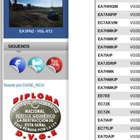
EA7HHO/M
VGSE
EA7ANP/P
VGSE
EC7AKV/M
VGSE
EA7HMK/P
VGSE
EA3FNZ - VGL-072
EA7HMK/P
VGSE
SIGUENOS
EA7HMK/P
VGSE
EA7IA/P
VGSE
EA7JDR/P
VGSE
EA7HMK
VGSE
EA7HMK/P
VGSE
Tweets por DVGE_RCH
EA7HMK/P
VGSE
EE7EE
VGSE
EC7ZK
VGSE
EC7ZK
VGSE
EA7IA/P
VGSE
EC7TL/P
VGSE
EA7DA/P
VGSE