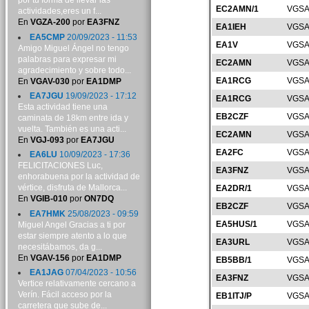
por tu forma de llevar las
EC2AMN/1
VGSA
actividades,eres un f...
En
VGZA-200
por
EA3FNZ
EA1IEH
VGSA
EA5CMP
20/09/2023 - 11:53
EA1V
VGSA
Amigo Miguel Ángel no tengo
palabras para expresar mi
EC2AMN
VGSA
agradecimiento y sobre todo...
EA1RCG
VGSA
En
VGAV-030
por
EA1DMP
EA7JGU
19/09/2023 - 17:12
EA1RCG
VGSA
Esta actividad tiene una
EB2CZF
VGSA
caminata de 18km entre ida y
vuelta. También es una acti...
EC2AMN
VGSA
En
VGJ-093
por
EA7JGU
EA2FC
VGSA
EA6LU
10/09/2023 - 17:36
FELICITACIONES Luc,
EA3FNZ
VGSA
enhorabuena por la actividad de
vértice, disfruta de Mallorca...
EA2DR/1
VGSA
En
VGIB-010
por
ON7DQ
EB2CZF
VGSA
EA7HMK
25/08/2023 - 09:59
EA5HUS/1
VGSA
Miguel Angel Gracias a ti por
estar siempre atento a lo que
EA3URL
VGSA
necesitábamos, da g...
En
VGAV-156
por
EA1DMP
EB5BB/1
VGSA
EA1JAG
07/04/2023 - 10:56
EA3FNZ
VGSA
Vertice relativamente cercano a
Verín. Fácil acceso por la
EB1ITJ/P
VGSA
carretera que sube de...