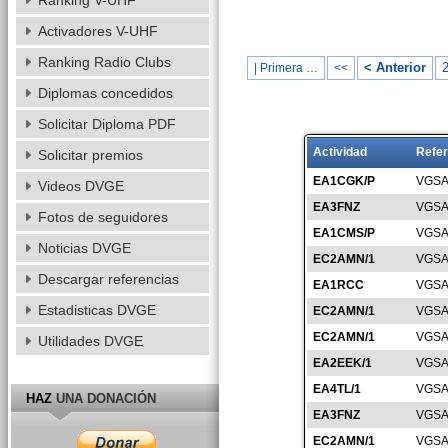
Ranking V-UHF
Activadores V-UHF
Ranking Radio Clubs
< Anterior
| Primera …
<<
Diplomas concedidos
Solicitar Diploma PDF
Actividad
Refer
Solicitar premios
EA1CGK/P
VGSA
Videos DVGE
EA3FNZ
VGSA
Fotos de seguidores
EA1CMS/P
VGSA
Noticias DVGE
EC2AMN/1
VGSA
Descargar referencias
EA1RCC
VGSA
Estadisticas DVGE
EC2AMN/1
VGSA
EC2AMN/1
VGSA
Utilidades DVGE
EA2EEK/1
VGSA
EA4TL/1
VGSA
HAZ
UNA DONACIÓN
EA3FNZ
VGSA
EC2AMN/1
VGSA