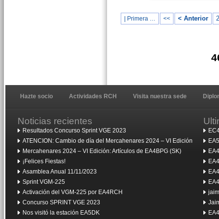
< Anterior
| Primera …
<<
4
Hazte socio
Actividades RCH
Visita nuestra sede
Dipl
Noticias recientes
Ult
Resultados Concurso Sprint VGE 2023
EC4
ATENCION: Cambio de día del Mercahenares 2024 – VI Edición
EA5
Mercahenares 2024 – VI Edición: Artículos de EA4BPG (SK)
EA4
¡Felices Fiestas!
EA4
Asamblea Anual 11/11/2023
EA4
Sprint VGM-225
EA4
Activación del VGM-225 por EA4RCH
jai
Concurso SPRINT VGE 2023
Jai
Nos visitó la estación EA5DK
EA4